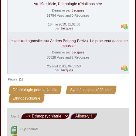
Au 19e siècle, l'ethnologie n'était pas née.
Démarré par
Jacques
51754 Vues and 0 Réponses
16 mai 2010, 11:01:58
par
Jacques
Les deux diagnostics sur Anders Behring-Breivik. Le procureur dans une
impasse.
Démarré par
Jacques
83528 Vues and 2 Réponses
25 août 2012, 04:33:53
par
Jacques
Pages: [
1
]
»
»
Déontologie pour la famille
Synthèses plus réfléchies
Ethnopsychiatrie
Aller à:
Sujet normal