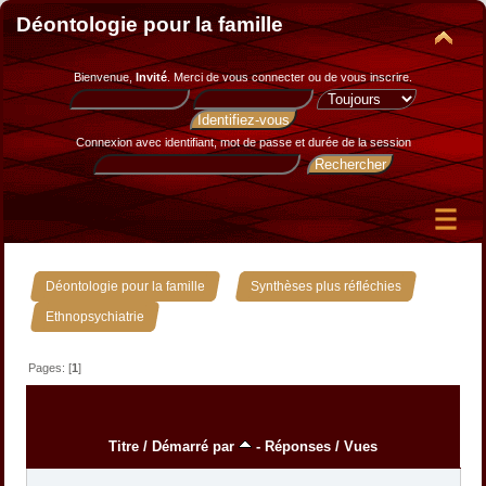
Déontologie pour la famille
Bienvenue,
Invité
. Merci de
vous connecter
ou de
vous inscrire
.
Connexion avec identifiant, mot de passe et durée de la session
»
»
Déontologie pour la famille
Synthèses plus réfléchies
Ethnopsychiatrie
Pages: [
1
]
Titre
/
Démarré par
-
Réponses
/
Vues