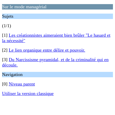
Sur le mode managérial
Sujets
(1/1)
[1]
Les créationnistes aimeraient bien brûler "Le hasard et
la nécessité"
[2]
Le lien organique entre délire et pouvoir.
[3]
Du Narcissisme pyramidal, et de la criminalité qui en
découle.
Navigation
[0]
Niveau parent
Utiliser la version classique