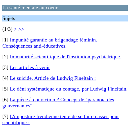
La santé mentale au coeur
Sujets
(1/3)
>
>>
[1]
Impunité garantie au brigandage féminin.
Conséquences anti-éducatives.
[2]
Immaturité scientifique de l'institution psychiatrique.
[3]
Les articles à venir
[4]
Le suicide. Article de Ludwig Fineltain :
[5]
Le déni systématique du contage, par Ludwig Fineltain.
[6]
La pièce à conviction ? Concept de "paranoïa des
gouvernantes"...
[7]
L'imposture freudienne tente de se faire passer pour
scientifique :