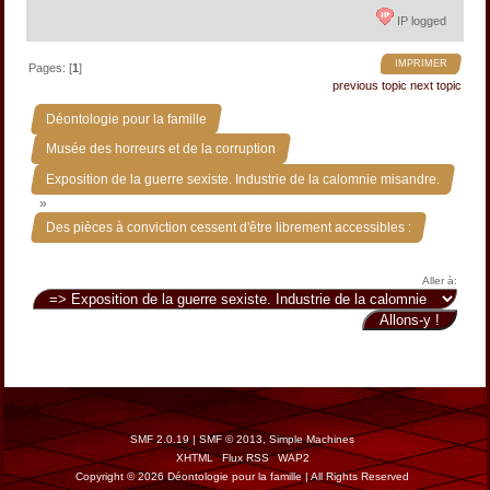
IP logged
IMPRIMER
Pages: [
1
]
previous topic
next topic
»
Déontologie pour la famille
»
Musée des horreurs et de la corruption
Exposition de la guerre sexiste. Industrie de la calomnie misandre.
»
Des pièces à conviction cessent d'être librement accessibles :
Aller à:
SMF 2.0.19
|
SMF © 2013
,
Simple Machines
XHTML
Flux RSS
WAP2
Copyright © 2026 Déontologie pour la famille | All Rights Reserved