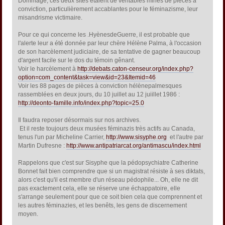
Dommage, ces deux sites étaient de véritables mines de pièces à
conviction, particulièrement accablantes pour le féminazisme, leur
misandrisme victimaire.
Pour ce qui concerne les .HyènesdeGuerre, il est probable que
l'alerte leur a été donnée par leur chère Hélène Palma, à l'occasion
de son harcèlement judiciaire, de sa tentative de gagner beaucoup
d'argent facile sur le dos du témoin gênant.
Voir le harcèlement à
http://debats.caton-censeur.org/index.php?
option=com_content&task=view&id=23&Itemid=46
Voir les 88 pages de pièces à conviction hélènepalmesques
rassemblées en deux jours, du 10 juillet au 12 juiillet 1986 :
http://deonto-famille.info/index.php?topic=25.0
Il faudra reposer désormais sur nos archives.
Et il reste toujours deux musées féminazis très actifs au Canada,
tenus l'un par Micheline Carrier,
http://www.sisyphe.org
et l'autre par
Martin Dufresne :
http://www.antipatriarcat.org/antimascu/index.html
Rappelons que c'est sur Sisyphe que la pédopsychiatre Catherine
Bonnet fait bien comprendre que si un magistrat résiste à ses diktats,
alors c'est qu'il est membre d'un réseau pédophile... Oh, elle ne dit
pas exactement cela, elle se réserve une échappatoire, elle
s'arrange seulement pour que ce soit bien cela que comprennent et
les autres féminazies, et les benêts, les gens de discernement
moyen.