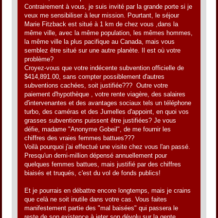
Contrairement à vous, je suis invité par la grande porte si je
veux me sensibiliser à leur mission. Pourtant, le séjour
Marie Fitzback est situé à 1 km de chez vous ,dans la
même ville, avec la même population, les mêmes hommes,
la même ville la plus pacifique au Canada, mais vous
semblez être situé sur une autre planète. Il est où votre
problème?
Croyez-vous que votre indécente subvention officielle de
$414,891.00, sans compter possiblement d'autres
subventions cachées, soit justifiée??? Outre votre
paiement d'hypothèque , votre rente viagère, des salaires
d'intervenantes et des avantages sociaux tels un téléphone
turbo, des caméras et des Jumelles d'appoint, en quoi vos
grasses subventions puissent être justifiées? Je vous
défie, madame "Anonyme Gobeil", de me fournir les
chiffres des vraies femmes battues???
Voilà pourquoi j'ai effectué une visite chez vous l'an passé.
Presqu'un demi-million dépensé annuellement pour
quelques femmes battues, mais justifié par des chiffres
biaisés et truqués, c'est du vol de fonds publics!
Et je pourrais en débattre encore longtemps, mais je crains
que celà ne soit inutile dans votre cas. Vous faites
manifestement partie des "mal baisées" qui passera le
reste de son existence à jeter son dévolu sur la gente