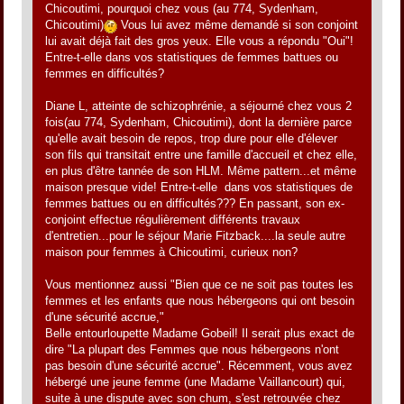
Chicoutimi, pourquoi chez vous (au 774, Sydenham,
Chicoutimi)
Vous lui avez même demandé si son conjoint
lui avait déjà fait des gros yeux. Elle vous a répondu "Oui"!
Entre-t-elle dans vos statistiques de femmes battues ou
femmes en difficultés?
Diane L, atteinte de schizophrénie, a séjourné chez vous 2
fois(au 774, Sydenham, Chicoutimi), dont la dernière parce
qu'elle avait besoin de repos, trop dure pour elle d'élever
son fils qui transitait entre une famille d'accueil et chez elle,
en plus d'être tannée de son HLM. Même pattern...et même
maison presque vide! Entre-t-elle dans vos statistiques de
femmes battues ou en difficultés??? En passant, son ex-
conjoint effectue régulièrement différents travaux
d'entretien...pour le séjour Marie Fitzback....la seule autre
maison pour femmes à Chicoutimi, curieux non?
Vous mentionnez aussi "Bien que ce ne soit pas toutes les
femmes et les enfants que nous hébergeons qui ont besoin
d'une sécurité accrue,"
Belle entourloupette Madame Gobeil! Il serait plus exact de
dire "La plupart des Femmes que nous hébergeons n'ont
pas besoin d'une sécurité accrue". Récemment, vous avez
hébergé une jeune femme (une Madame Vaillancourt) qui,
suite à une dispute avec son chum, s'est retrouvée chez