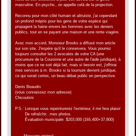
masculine. En psycho., on appelle celà de la projection.
Reconnu pour mon côté humain et altruiste, j'ai cependant
un profond mépris pour les gens de votre espèce qui
propagent la haine envers les hommes avec les deniers
publics, tout en se payant une maison et une rente viagère.
Avec mon accord, Monsieur Brooks a diffusé mon article
sur son site. J'espère qu'il le conservera. Vous pourrez
toujours consulter les 2 avocates de votre CA (une
procureure de la Couronne et une autre de l'aide juridique), à
moins que ce ne soit déjà fait, mais si besoin est, j'offrirai
mes services à m. Brooks si la tournure devient juridique,
ce qui serait certes, un beau débat public en perspective.
Denis Beaudin
(vous connaissez mon adresse)
Chicoutimi
P.S.: Lorsque vous repeinturerez l'extérieur, il me fera plaisir
De rafraîchir...mes photos.
Évaluation municipale: $203,000 (165,400+37,800)
-------Message original-------