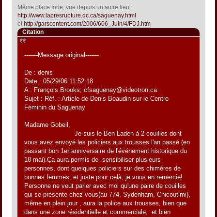
Même place forte, vue depuis un autre lieu :
http://www.lapresrupture.qc.ca/saguenay.html
et
http://garscontent.com/2006/606_Juin/4/FDJ.htm
Citation
-------Message original-------
De : denis
Date : 05/29/06 11:52:18
A : François Brooks; cfsaguenay@videotron.ca
Sujet : Réf. : Article de Denis Beaudin sur le Centre
Féminin du Saguenay
Madame Gobeil,
Je suis le Ben Laden à 2 couilles dont
vous avez envoyé les policiers aux trousses l'an passé (en
passant bon 1er anniversaire de l'événement historique du
18 mai).Ça aura permis de sensibiliser plusieurs
personnes, dont quelques policiers sur des chimères de
bonnes femmes, et juste pour celà, je vous en remercie!
Personne ne veut parier avec moi qu'une paire de couilles
qui se présente chez vous(au 774, Sydenham, Chicoutimi),
même en plein jour , aura la police aux trousses, bien que
dans une zone résidentielle et commerciale, et bien