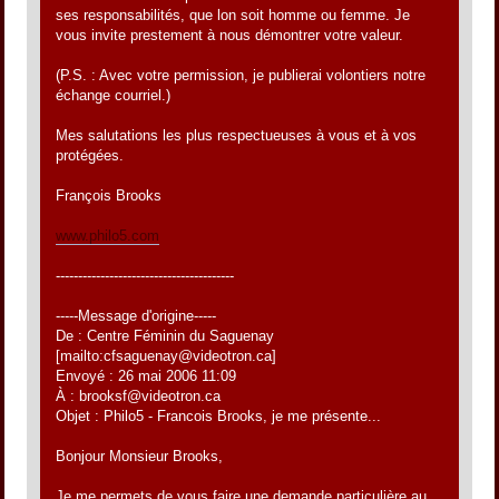
ses responsabilités, que lon soit homme ou femme. Je
vous invite prestement à nous démontrer votre valeur.
(P.S. : Avec votre permission, je publierai volontiers notre
échange courriel.)
Mes salutations les plus respectueuses à vous et à vos
protégées.
François Brooks
www.philo5.com
----------------------------------------
-----Message d'origine-----
De : Centre Féminin du Saguenay
[mailto:cfsaguenay@videotron.ca]
Envoyé : 26 mai 2006 11:09
À : brooksf@videotron.ca
Objet : Philo5 - Francois Brooks, je me présente...
Bonjour Monsieur Brooks,
Je me permets de vous faire une demande particulière au