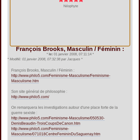
Néophyte
François Brooks, Masculin / Féminin :
*
le:
01 janvier 2008, 07:11:14 *
*
Modifié: 01 janvier 2008, 07:32:38 par Jacques
*
François Brooks, Masculin / Féminin :
http://www.philo5.com/Feminisme-Masculisme/Feminisme-
Masculisme.htm
Son site général de philosophie :
http://www.philo5.com/
On remarquera les investigations autour d'une place forte de la
guerre sexiste :
http://www.philo5.com/Feminisme-Masculisme/050530-
DenisBeaudin-TroisCoupsDeCanon.htm
http://www.philo5.com/Feminisme-
Masculisme/071018CentreFemininDuSaguenay.htm