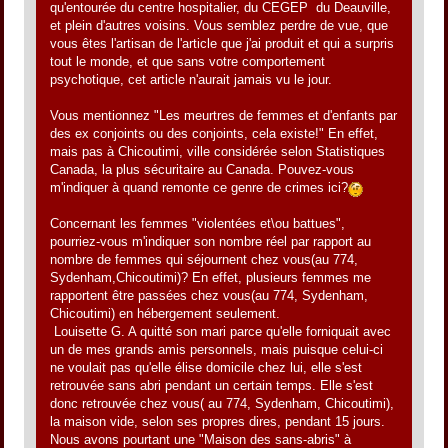
qu'entourée du centre hospitalier, du CEGEP du Deauville,
et plein d'autres voisins. Vous semblez perdre de vue, que
vous êtes l'artisan de l'article que j'ai produit et qui a surpris
tout le monde, et que sans votre comportement
psychotique, cet article n'aurait jamais vu le jour.
Vous mentionnez "Les meurtres de femmes et d'enfants par
des ex conjoints ou des conjoints, cela existe!" En effet,
mais pas à Chicoutimi, ville considérée selon Statistiques
Canada, la plus sécuritaire au Canada. Pouvez-vous
m'indiquer à quand remonte ce genre de crimes ici?
Concernant les femmes "violentées et\ou battues",
pourriez-vous m'indiquer son nombre réel par rapport au
nombre de femmes qui séjournent chez vous(au 774,
Sydenham,Chicoutimi)? En effet, plusieurs femmes me
rapportent être passées chez vous(au 774, Sydenham,
Chicoutimi) en hébergement seulement.
Louisette G. A quitté son mari parce qu'elle forniquait avec
un de mes grands amis personnels, mais puisque celui-ci
ne voulait pas qu'elle élise domicile chez lui, elle s'est
retrouvée sans abri pendant un certain temps. Elle s'est
donc retrouvée chez vous( au 774, Sydenham, Chicoutimi),
la maison vide, selon ses propres dires, pendant 15 jours.
Nous avons pourtant une "Maison des sans-abris" à