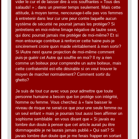
vider le cur et de laisser dire à vos souffrantes « Tous des
salauds! » ; dans un premier temps seulement. Mais cette
attitude, à moyen terme, nencourage-t-elle pas vos femmes
à entretenir dans leur cur une peur contre laquelle aucun
système de sécurité ne pourrait jamais les protéger? Si
jentretiens en moi-même limage négative de lautre sexe,
qui donc pourrait jamais me protéger de moi-même? Et si
mon entourage contribue à renforcer cette haine puis-je
sincèrement croire quon maide véritablement à men sortir?
Si lAutre nest quune projection de moi-même comment
puis-je guérir cet Autre qui souffre en moi? Il ny a rien
comme un boiteux pour comprendre un autre boiteux, mais
cette confraternité est-elle désirable si on veut trouver le
moyen de marcher normalement? Comment sortir du
ghetto?
Je suis de tout cur avec vous pour admettre que toute
personne humaine a besoin que lon protège son intégrité,
homme ou femme. Vous cherchez à « faire baisser le
niveau de risque ne serait-ce que pour une seule femme ou
un seul enfant » mais je pourrais tout aussi bien affirmer un
sophisme semblable en vous disant que « Si javais eu
lombre dun doute à penser que cet article aurait pu être
dommageable je ne laurais jamais publié.» Qui sait? Si
javais lombre dun doute que je me ferais frapper en sortant