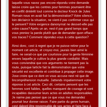
laquelle vous navez pas encore répondu votre demande
laisse croire que les centres pour femmes pourraient être
en conflit dintérêt tout comme le docteur Knock de Jules
Romain nous en avait fait la démonstration? Votre silence,
loin déclaircir la situation, ne vient-il pas confirmer ceux qui
le pensent? Votre exigence danonymat ne dessert-elle pas
votre cause? Après un an, nest-il pas grand temps que
vous preniez la parole plutôt que de demander quon efface
vos traces? Comment répondez-vous à cette question?
Ainsi donc, cest à regret que je ne puisse retirer pour le
moment cet article, et croyez-moi, jaurais bien aimé le
faire, ne serait-ce que par courtoisie pour la gente féminine
envers laquelle je cultive la plus grande cordialité. Mais
vous conviendrai que vos arguments ne tiennent pas la
route, puisque larticle fait la démonstration que votre
sécurité est excellente et contribue à propager cette image.
Jose croire que ce dont on vous accuse nest né que de
lincompréhension mutuelle. Jattends impatiemment votre
réponse à cet article. Ceci dit, certains pensent que les
femmes sont faibles, quelles manquent de courage et sont
incapables dassumer leurs actes en adultes responsables.
Je naime pas penser que ce que vous me demandez
pourrait leur donner raison. Faire partie du genre humain,
cest dabord être responsable de ses actes et faire face à