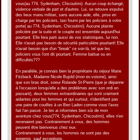
vous(au 774, Sydenham, Chicoutimi). Aucun coup échangé,
violence verbale de part et d'autres. Lui, se retouve expulsé
des lieux manu militari, sans aucune aide, elle, prise en
charge par les policiers, taxi fourni par les policiers à votre
porte( au 774, Sydenham, Chicoutimi). Aucune plainte
policière par la suite et le couple est ensemble aujourd'hui
pourtant. Elle fera parti aussi de vos statistiques, lui non.
Elle n'avait pas besoin de sécurité particulière pourtant! Elle
n'avait besoin que d'un "break" ce soir-là, tel que les
policiers vous l'ont dit pourtant. Femme battue ou en
difficultés???
En parallèle, je connais bien la propriétaire du séjour Marie
Fitzback, Madame Nicole Bujold (mon ex-voisine), ainsi
que son bras droit, soeur Rolande St-Pierre (que je dépanne
à l'occasion lorsqu'elle a des problèmes avec son ordi en
passant), deux femmes extraordinaires qui sont vraiment
aidantes pour les femmes et qui surtout, n'identifient pas
une paire de couilles à un Ben Laden comme vous l'avez
fait l'an passé. Je les ai informées bien sûr de mon
aventure chez vous(774, Sydenham, Chicoutimi), elles n'en
revenaient pas. Contrairement à vous, des hommes
peuvent être bienvenus chez eux.
Contrairement à vous, les hommes ne sont pas des
ennemis, sauf exceptions.