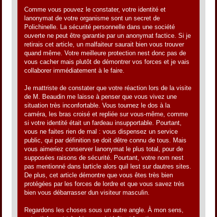
Comme vous pouvez le constater, votre identité et
lanonymat de votre organisme sont un secret de
Polichinelle. La sécurité personnelle dans une société
ouverte ne peut être garantie par un anonymat factice. Si je
retirais cet article, un malfaiteur saurait bien vous trouver
quand même. Votre meilleure protection nest donc pas de
vous cacher mais plutôt de démontrer vos forces et je vais
collaborer immédiatement à le faire.
Je mattriste de constater que votre réaction lors de la visite
de M. Beaudin me laisse à penser que vous vivez une
situation très inconfortable. Vous tournez le dos à la
caméra, les bras croisé et repliée sur vous-même, comme
si votre identité était un fardeau insupportable. Pourtant,
vous ne faites rien de mal : vous dispensez un service
public, qui par définition se doit dêtre connu de tous. Mais
vous aimeriez conserver lanonymat le plus total, pour de
supposées raisons de sécurité. Pourtant, votre nom nest
pas mentionné dans larticle alors quil lest sur dautres sites.
De plus, cet article démontre que vous êtes très bien
protégées par les forces de lordre et que vous savez très
bien vous débarrasser dun visiteur masculin.
Regardons les choses sous un autre angle. À mon sens,