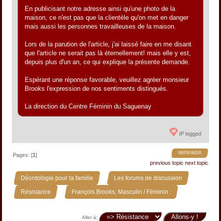
En publicisant notre adresse ainsi qu'une photo de la
maison, ce n'est pas que la clientèle qu'on met en danger
mais aussi les personnes travailleuses de la maison.
Lors de la parution de l'article, j'ai laissé faire en me disant
que l'article ne serait pas là éternellement! mais elle y est,
depuis plus d'un an, ce qui explique la présente demande.
Espérant une réponse favorable, veuillez agréer monsieur
Brooks l'expression de nos sentiments distingués.
La direction du Centre Féminin du Saguenay
IP logged
IMPRIMER
Pages: [
1
]
previous topic
next topic
»
»
Déontologie pour la famille
Les forums de discussion
»
Résistance
François Brooks, Masculin / Féminin :
Aller à: