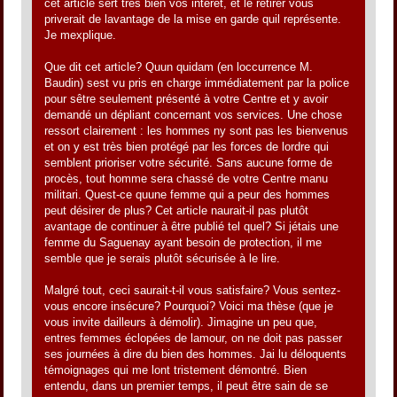
cet article sert très bien vos intérêt, et le retirer vous
priverait de lavantage de la mise en garde quil représente.
Je mexplique.
Que dit cet article? Quun quidam (en loccurrence M.
Baudin) sest vu pris en charge immédiatement par la police
pour sêtre seulement présenté à votre Centre et y avoir
demandé un dépliant concernant vos services. Une chose
ressort clairement : les hommes ny sont pas les bienvenus
et on y est très bien protégé par les forces de lordre qui
semblent prioriser votre sécurité. Sans aucune forme de
procès, tout homme sera chassé de votre Centre manu
militari. Quest-ce quune femme qui a peur des hommes
peut désirer de plus? Cet article naurait-il pas plutôt
avantage de continuer à être publié tel quel? Si jétais une
femme du Saguenay ayant besoin de protection, il me
semble que je serais plutôt sécurisée à le lire.
Malgré tout, ceci saurait-t-il vous satisfaire? Vous sentez-
vous encore insécure? Pourquoi? Voici ma thèse (que je
vous invite dailleurs à démolir). Jimagine un peu que,
entres femmes éclopées de lamour, on ne doit pas passer
ses journées à dire du bien des hommes. Jai lu déloquents
témoignages qui me lont tristement démontré. Bien
entendu, dans un premier temps, il peut être sain de se