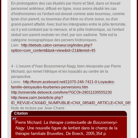
En prolongation des cas étudiés par Hurni et Stoll, dans un travail
personnel antérieur, diffusé en ligne, nous avons étudié les cas
d'histrionismes où l'enfant est dressé comme aide-bourreau, comme
tyran d'un parent, ou bourreau d'un frère ou d'une soeur, ou d'un
grand-parent affaibli. Avec tout les intergrades entre le pôle terroriste,
où il y est contraint par la menace, et le pôle histrionique, où l'enfant
séduit son parent
mobster
en chef, par son sadisme. Telle est la
catégorie nosographique des pervers histrioniques.
Lien :
http://debats.caton-censeur.org/index.php?
option=com_content&task=view&id=21&Itemid=45
4 - L'oeuvre d'Yvan Boszormenyi-Nagy, bien réexposée par Pierre
Michard, qui remet l'éthique et les loyautés au centre de la
perspective.
Liens :
http://forum.aceboard.net/11070-246-7421-0-Loyautes-
famille-deloyautes-fourberies-perversions.htm
http://universite.deboeck.com/livre/?GCOI=28011100555230
http://www.cairn.be/article.php?
ID_REVUE=CNX&ID_NUMPUBLIE=CNX_085&ID_ARTICLE=CNX_085_0
Note de lecture par Jean Chami :
Citation
Pierre Michard.
La thérapie contextuelle de Boszormenyi-
Nagy
. Une nouvelle figure de lenfant dans le champ de la
thérapie familiale Bruxelles, De Boeck, 2005,354 p.