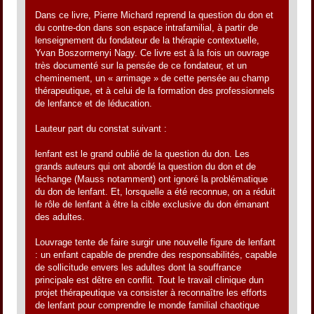
Dans ce livre, Pierre Michard reprend la question du don et
du contre-don dans son espace intrafamilial, à partir de
lenseignement du fondateur de la thérapie contextuelle,
Yvan Boszormenyi Nagy. Ce livre est à la fois un ouvrage
très documenté sur la pensée de ce fondateur, et un
cheminement, un « arrimage » de cette pensée au champ
thérapeutique, et à celui de la formation des professionnels
de lenfance et de léducation.
Lauteur part du constat suivant :
lenfant est le grand oublié de la question du don. Les
grands auteurs qui ont abordé la question du don et de
léchange (Mauss notamment) ont ignoré la problématique
du don de lenfant. Et, lorsquelle a été reconnue, on a réduit
le rôle de lenfant à être la cible exclusive du don émanant
des adultes.
Louvrage tente de faire surgir une nouvelle figure de lenfant
: un enfant capable de prendre des responsabilités, capable
de sollicitude envers les adultes dont la souffrance
principale est dêtre en conflit. Tout le travail clinique dun
projet thérapeutique va consister à reconnaître les efforts
de lenfant pour comprendre le monde familial chaotique