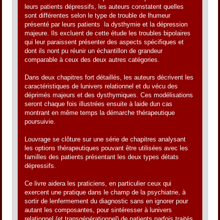
leurs patients dépressifs, les auteurs constatent quelles
sont différentes selon le type de trouble de lhumeur
présenté par leurs patients  la dysthymie et la dépression
majeure. Ils excluent de cette étude les troubles bipolaires
qui leur paraissent présenter des aspects spécifiques et
dont ils nont pu réunir un échantillon de grandeur
comparable à ceux des deux autres catégories.
Dans deux chapitres fort détaillés, les auteurs décrivent les
caractéristiques de lunivers relationnel et du vécu des
déprimés majeurs et des dysthymiques. Ces modélisations
seront chaque fois illustrées ensuite à laide dun cas
montrant en même temps la démarche thérapeutique
poursuivie.
Louvrage se clôture sur une série de chapitres analysant
les options thérapeutiques pouvant être utilisées avec les
familles des patients présentant les deux types détats
dépressifs.
Ce livre aidera les praticiens, en particulier ceux qui
exercent une pratique dans le champ de la psychiatrie, à
sortir de lenfermement du diagnostic sans en ignorer pour
autant les composantes, pour sintéresser à lunivers
relationnel (et transgénérationnel) de patients parfois traités