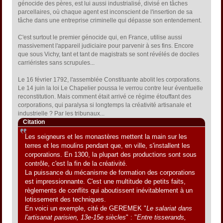
génocide des pères, est lui aussi industrialisé, divisé en tâches
parcellaires, où chaque agent est inconscient de l'insertion de sa
tâche dans une entreprise criminelle qui dépasse son entendement.
C'est surtout le premier génocide qui, en France, utilise aussi
massivement l'appareil judiciaire pour parvenir à ses fins. Encore
que sous Vichy, tant et tant de magistrats se sont révélés de dociles
carriéristes sans scrupules...
Le 16 février 1792, l'assemblée Constituante abolit les corporations.
Le 14 juin la loi Le Chapelier poussa le verrou contre leur éventuelle
reconstitution. Mais comment était arrivé ce régime étouffant des
corporations, qui paralysa si longtemps la créativité artisanale et
industrielle ? Par les tribunaux...
Citation
Les seigneurs et les monastères mettent la main sur les
terres et les moulins pendant que, en ville, s'installent les
corporations. En 1300, la plupart des productions sont sous
contrôle, c'est la fin de la créativité.
La puissance du mécanisme de formation des corporations
est impressionnante. C'est une multitude de petits faits,
règlements de conflits qui aboutissent inévitablement à un
lotissement des techniques.
En voici un exemple, cité de GEREMEK "
Le salariat dans
l'artisanat parisien, 13e-15e siècles
" : "
Entre tisserands,