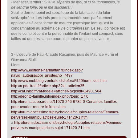
- Menacer, terrifier :
Si tu te sépares de moi, si tu t'autonomises, je
deviendrai folle, ou je me suiciderai !
Seul le dernier point est spécifique de la fabrication du futur
schizophrène. Les trois premiers procédés sont parfaitement
applicables à cette forme de meurtre psychique lent, qu'est la
condamnation au schéma de vie dit "
dépressif
". Le seul point-clé est
que le complot contre la personnalité de l'enfant soit compact, sans
failles où une résistance pourrait planter un piton salvateur.
3 - L'oeuvre de Paul-Claude Racamier, puis de Maurice Hurni et
Giovanna Stoll.
Liens :
http://www.editions-harmattan.fr/index.asp?
navig=auteurs&obj=artiste&no=7497
http://www.mobbing-zentrale.ch/referat%20hurni-stoll.htm
http://a.pdc.free.fr/article.php3?id_article=35
http://cat.inist.fr/?aModele=afficheN&cpsidt=14901564
http://deonto-famille.info/index.php?topic=17.0
http://forum.aceboard.net/11070-246-6785-0-Certaines-familles-
pour-avarier-rendre-infirmes.htm
http://forum.doctissimo.fr/psychologie/couples-relations/Femmes-
perverses-manipulatrices-sujet-171420-1.htm
à
http://forum.doctissimo.fr/psychologie/couples-relations/Femmes-
perverses-manipulatrices-sujet-171420-21.htm