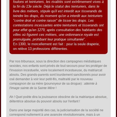
foulons et teinturiers, les rivalités sont extrêmement vives à
la fin du 13e siècle. Déjà le statut des teinturiers, dans le
livre des métiers, stipule qu'il est interdit aux tisserands de
teindre les draps, du moment qu'on a interdit aux teinturiers
"contre droit et contre raison" de tisser les draps. Les
contestations incessantes entre teinturiers et tisserands ont
pour effet qu'en 1279, après consultation des habitants des
villes où figurent ces métiers, une ordonnance royale est
promulguée, prohibant leur pratique simultanée
".
En 1300, le morcellement est fait : pour la seule draperie,
on relève 13 professions différentes.
Par nos tribunaux, sous la direction des campagnes médiatiques
sexistes, nos enfants sont privés de tout secours pour les protéger de
l'invasion incestuelle, voire localement incestueuse, du matriarcat
absolu. Des grands-parents sont lourdement sanctionnés pour avoir
osé demander à voir leur petit-fils, maltraité par le nouveau
compagnon de sa mère (pourvoyeur de sa drogue) :
atteinte à
l'image sainte de la Sainte Mère
!
Ah ! Quel poète dira la jouissance obscène de la matriarque absolue,
détentrice absolue du pouvoir absolu sur l'enfant !
Dans une large majorité des cas, la judiciarisation de la société ne
correspond nullement à une avancée révolutionnaire, mais à un