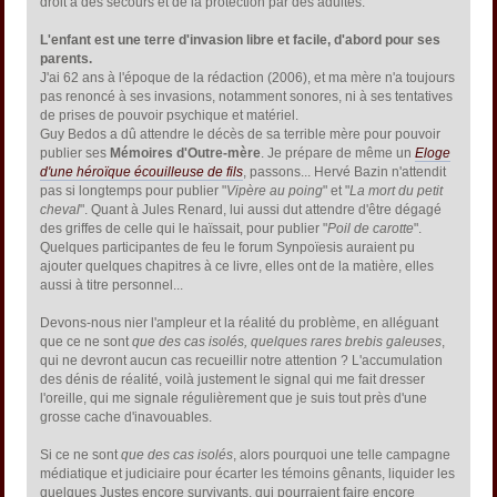
droit à des secours et de la protection par des adultes.
L'enfant est une terre d'invasion libre et facile, d'abord pour ses
parents.
J'ai 62 ans à l'époque de la rédaction (2006), et ma mère n'a toujours
pas renoncé à ses invasions, notamment sonores, ni à ses tentatives
de prises de pouvoir psychique et matériel.
Guy Bedos a dû attendre le décès de sa terrible mère pour pouvoir
publier ses
Mémoires d'Outre-mère
. Je prépare de même un
Eloge
d'une héroïque écouilleuse de fils
, passons... Hervé Bazin n'attendit
pas si longtemps pour publier "
Vipère au poing
" et "
La mort du petit
cheval
". Quant à Jules Renard, lui aussi dut attendre d'être dégagé
des griffes de celle qui le haïssait, pour publier "
Poil de carotte
".
Quelques participantes de feu le forum Synpoïesis auraient pu
ajouter quelques chapitres à ce livre, elles ont de la matière, elles
aussi à titre personnel...
Devons-nous nier l'ampleur et la réalité du problème, en alléguant
que ce ne sont
que des cas isolés, quelques rares brebis galeuses
,
qui ne devront aucun cas recueillir notre attention ? L'accumulation
des dénis de réalité, voilà justement le signal qui me fait dresser
l'oreille, qui me signale régulièrement que je suis tout près d'une
grosse cache d'inavouables.
Si ce ne sont
que des cas isolés
, alors pourquoi une telle campagne
médiatique et judiciaire pour écarter les témoins gênants, liquider les
quelques Justes encore survivants, qui pourraient faire encore