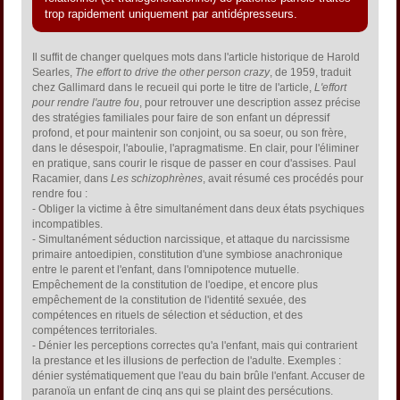
trop rapidement uniquement par antidépresseurs.
Il suffit de changer quelques mots dans l'article historique de Harold
Searles,
The effort to drive the other person crazy
, de 1959, traduit
chez Gallimard dans le recueil qui porte le titre de l'article,
L'effort
pour rendre l'autre fou
, pour retrouver une description assez précise
des stratégies familiales pour faire de son enfant un dépressif
profond, et pour maintenir son conjoint, ou sa soeur, ou son frère,
dans le désespoir, l'aboulie, l'apragmatisme. En clair, pour l'éliminer
en pratique, sans courir le risque de passer en cour d'assises. Paul
Racamier, dans
Les schizophrènes
, avait résumé ces procédés pour
rendre fou :
- Obliger la victime à être simultanément dans deux états psychiques
incompatibles.
- Simultanément séduction narcissique, et attaque du narcissisme
primaire antoedipien, constitution d'une symbiose anachronique
entre le parent et l'enfant, dans l'omnipotence mutuelle.
Empêchement de la constitution de l'oedipe, et encore plus
empêchement de la constitution de l'identité sexuée, des
compétences en rituels de sélection et séduction, et des
compétences territoriales.
- Dénier les perceptions correctes qu'a l'enfant, mais qui contrarient
la prestance et les illusions de perfection de l'adulte. Exemples :
dénier systématiquement que l'eau du bain brûle l'enfant. Accuser de
paranoïa un enfant de cinq ans qui se plaint des persécutions.