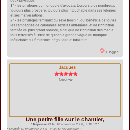
deux privilèges :
1° - les privilèges du monopole d'avocats, toujours plus nombreux,
toujours plus prospère, toujours plus intouchable dans ses félonies
et ses malversations,
2° - les privilèges familiaux du sexe féminin, qui bénéficie de toutes
les campagnes de calomnies sexistes anti-mâles, et de l'inhibition
terrifiée du plus grand nombre, ainsi que de l'inhibition des media,
tous terrorisés à l'idée de quitter la grande vague du triomphe
inéluctable du féminisme inégalitaire et totalitaire.
IP logged
Jacques
Néophyte
Une petite fille sur le chantier,
*
Réponse #2 le:
10 novembre 2006, 05:01:52 *
*
Modifié: 10 novembre 2006, 05:35:12 par Jacques
*