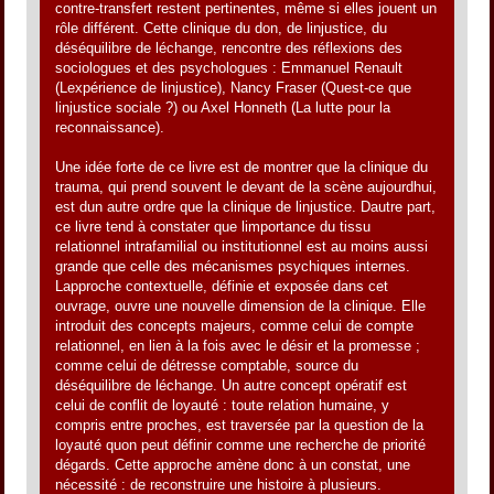
contre-transfert restent pertinentes, même si elles jouent un
rôle différent. Cette clinique du don, de linjustice, du
déséquilibre de léchange, rencontre des réflexions des
sociologues et des psychologues : Emmanuel Renault
(Lexpérience de linjustice), Nancy Fraser (Quest-ce que
linjustice sociale ?) ou Axel Honneth (La lutte pour la
reconnaissance).
Une idée forte de ce livre est de montrer que la clinique du
trauma, qui prend souvent le devant de la scène aujourdhui,
est dun autre ordre que la clinique de linjustice. Dautre part,
ce livre tend à constater que limportance du tissu
relationnel intrafamilial ou institutionnel est au moins aussi
grande que celle des mécanismes psychiques internes.
Lapproche contextuelle, définie et exposée dans cet
ouvrage, ouvre une nouvelle dimension de la clinique. Elle
introduit des concepts majeurs, comme celui de compte
relationnel, en lien à la fois avec le désir et la promesse ;
comme celui de détresse comptable, source du
déséquilibre de léchange. Un autre concept opératif est
celui de conflit de loyauté : toute relation humaine, y
compris entre proches, est traversée par la question de la
loyauté quon peut définir comme une recherche de priorité
dégards. Cette approche amène donc à un constat, une
nécessité : de reconstruire une histoire à plusieurs.