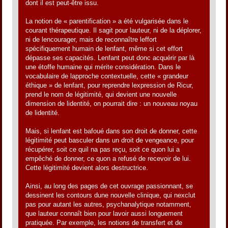
dont il est peut-être issu.
La notion de « parentification » a été vulgarisée dans le
courant thérapeutique. Il sagit pour lauteur, ni de la déplorer,
ni de lencourager, mais de reconnaître leffort
spécifiquement humain de lenfant, même si cet effort
dépasse ses capacités. Lenfant peut donc acquérir par là
une étoffe humaine qui mérite considération. Dans le
vocabulaire de lapproche contextuelle, cette « grandeur
éthique » de lenfant, pour reprendre lexpression de Ricur,
prend le nom de légitimité, qui devient une nouvelle
dimension de lidentité, on pourrait dire : un nouveau noyau
de lidentité.
Mais, si lenfant est bafoué dans son droit de donner, cette
légitimité peut basculer dans un droit de vengeance, pour
récupérer, soit ce quil na pas reçu, soit ce quon lui a
empêché de donner, ce quon a refusé de recevoir de lui.
Cette légitimité devient alors destructrice.
Ainsi, au long des pages de cet ouvrage passionnant, se
dessinent les contours dune nouvelle clinique, qui nexclut
pas pour autant les autres, psychanalytique notamment,
que lauteur connaît bien pour lavoir aussi longuement
pratiquée. Par exemple, les notions de transfert et de