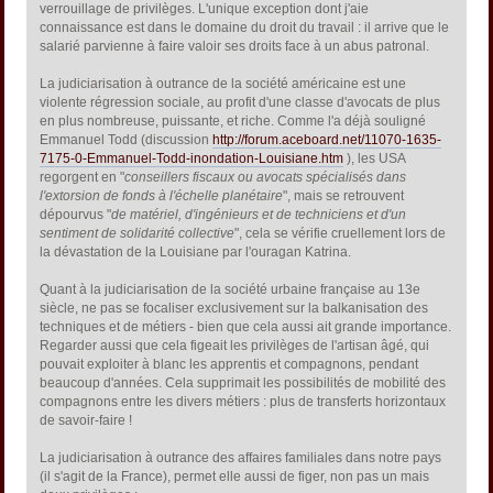
verrouillage de privilèges. L'unique exception dont j'aie
connaissance est dans le domaine du droit du travail : il arrive que le
salarié parvienne à faire valoir ses droits face à un abus patronal.
La judiciarisation à outrance de la société américaine est une
violente régression sociale, au profit d'une classe d'avocats de plus
en plus nombreuse, puissante, et riche. Comme l'a déjà souligné
Emmanuel Todd (discussion
http://forum.aceboard.net/11070-1635-
7175-0-Emmanuel-Todd-inondation-Louisiane.htm
), les USA
regorgent en "
conseillers fiscaux ou avocats spécialisés dans
l'extorsion de fonds à l'échelle planétaire
", mais se retrouvent
dépourvus "
de matériel, d'ingénieurs et de techniciens et d'un
sentiment de solidarité collective
", cela se vérifie cruellement lors de
la dévastation de la Louisiane par l'ouragan Katrina.
Quant à la judiciarisation de la société urbaine française au 13e
siècle, ne pas se focaliser exclusivement sur la balkanisation des
techniques et de métiers - bien que cela aussi ait grande importance.
Regarder aussi que cela figeait les privilèges de l'artisan âgé, qui
pouvait exploiter à blanc les apprentis et compagnons, pendant
beaucoup d'années. Cela supprimait les possibilités de mobilité des
compagnons entre les divers métiers : plus de transferts horizontaux
de savoir-faire !
La judiciarisation à outrance des affaires familiales dans notre pays
(il s'agit de la France), permet elle aussi de figer, non pas un mais