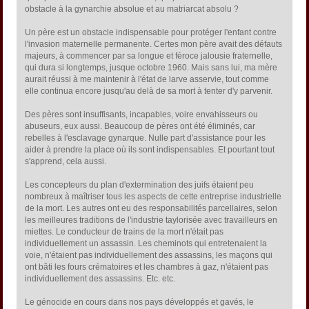
obstacle à la gynarchie absolue et au matriarcat absolu ?
Un père est un obstacle indispensable pour protéger l'enfant contre
l'invasion maternelle permanente. Certes mon père avait des défauts
majeurs, à commencer par sa longue et féroce jalousie fraternelle,
qui dura si longtemps, jusque octobre 1960. Mais sans lui, ma mère
aurait réussi à me maintenir à l'état de larve asservie, tout comme
elle continua encore jusqu'au delà de sa mort à tenter d'y parvenir.
Des pères sont insuffisants, incapables, voire envahisseurs ou
abuseurs, eux aussi. Beaucoup de pères ont été éliminés, car
rebelles à l'esclavage gynarque. Nulle part d'assistance pour les
aider à prendre la place où ils sont indispensables. Et pourtant tout
s'apprend, cela aussi.
Les concepteurs du plan d'extermination des juifs étaient peu
nombreux à maîtriser tous les aspects de cette entreprise industrielle
de la mort. Les autres ont eu des responsabilités parcellaires, selon
les meilleures traditions de l'industrie taylorisée avec travailleurs en
miettes. Le conducteur de trains de la mort n'était pas
individuellement un assassin. Les cheminots qui entretenaient la
voie, n'étaient pas individuellement des assassins, les maçons qui
ont bâti les fours crématoires et les chambres à gaz, n'étaient pas
individuellement des assassins. Etc. etc.
Le génocide en cours dans nos pays développés et gavés, le