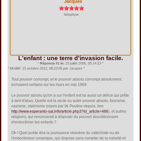
Jacques
Néophyte
L'enfant : une terre d'invasion facile.
*
Réponse #1 le:
23 juillet 2006, 05:14:23 *
*
Modifié: 15 octobre 2012, 08:23:06 par Jacques
*
Tout pouvoir corrompt, et le pouvoir absolu corrompt absolument
,
écrivaient certains sur les murs en mai 1968.
Le pouvoir absolu qu'on a sur l'enfant est lui aussi un délice qui prête
à tant d'abus. Quelle est la secte ou autre pouvoir absolu, fascisme,
nazisme, stalinisme (repris par W. Poutine depuis, lien
http://www.esperanto-sat.info/article.php3?id_article=486
), et autres
religions, qui renoncerait à disposer du pouvoir discrétionnaire
d'endoctriner les enfants ?
Oh ! Quel poète dira la jouissance obscène du catéchiste ou de
l'endoctrineur coranique, qui dispose sans compter de la naïveté et