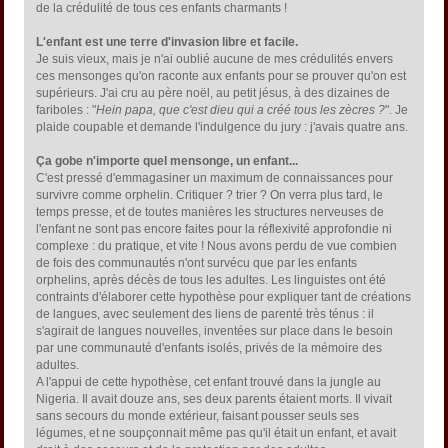
de la crédulité de tous ces enfants charmants !
L'enfant est une terre d'invasion libre et facile.
Je suis vieux, mais je n'ai oublié aucune de mes crédulités envers
ces mensonges qu'on raconte aux enfants pour se prouver qu'on est
supérieurs. J'ai cru au père noël, au petit jésus, à des dizaines de
fariboles : "
Hein papa, que c'est dieu qui a créé tous les zècres ?
". Je
plaide coupable et demande l'indulgence du jury : j'avais quatre ans.
Ça gobe n'importe quel mensonge, un enfant...
C'est pressé d'emmagasiner un maximum de connaissances pour
survivre comme orphelin. Critiquer ? trier ? On verra plus tard, le
temps presse, et de toutes manières les structures nerveuses de
l'enfant ne sont pas encore faites pour la réflexivité approfondie ni
complexe : du pratique, et vite ! Nous avons perdu de vue combien
de fois des communautés n'ont survécu que par les enfants
orphelins, après décès de tous les adultes. Les linguistes ont été
contraints d'élaborer cette hypothèse pour expliquer tant de créations
de langues, avec seulement des liens de parenté très ténus : il
s'agirait de langues nouvelles, inventées sur place dans le besoin
par une communauté d'enfants isolés, privés de la mémoire des
adultes.
A l'appui de cette hypothèse, cet enfant trouvé dans la jungle au
Nigeria. Il avait douze ans, ses deux parents étaient morts. Il vivait
sans secours du monde extérieur, faisant pousser seuls ses
légumes, et ne soupçonnait même pas qu'il était un enfant, et avait