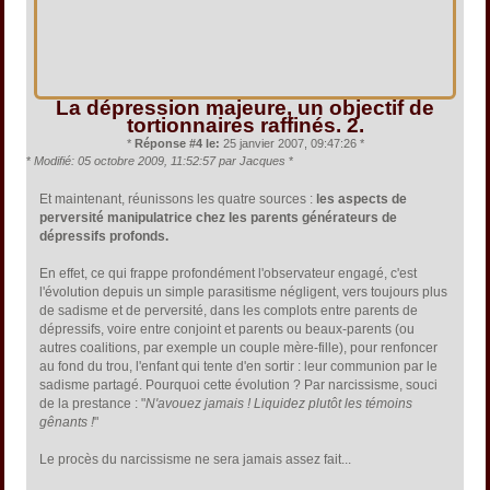
La dépression majeure, un objectif de
tortionnaires raffinés. 2.
*
Réponse #4 le:
25 janvier 2007, 09:47:26 *
*
Modifié: 05 octobre 2009, 11:52:57 par Jacques
*
Et maintenant, réunissons les quatre sources :
les aspects de
perversité manipulatrice chez les parents générateurs de
dépressifs profonds.
En effet, ce qui frappe profondément l'observateur engagé, c'est
l'évolution depuis un simple parasitisme négligent, vers toujours plus
de sadisme et de perversité, dans les complots entre parents de
dépressifs, voire entre conjoint et parents ou beaux-parents (ou
autres coalitions, par exemple un couple mère-fille), pour renfoncer
au fond du trou, l'enfant qui tente d'en sortir : leur communion par le
sadisme partagé. Pourquoi cette évolution ? Par narcissisme, souci
de la prestance : "
N'avouez jamais ! Liquidez plutôt les témoins
gênants !
"
Le procès du narcissisme ne sera jamais assez fait...