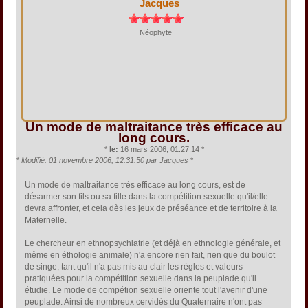
Jacques
Néophyte
Un mode de maltraitance très efficace au
long cours.
*
le:
16 mars 2006, 01:27:14 *
*
Modifié: 01 novembre 2006, 12:31:50 par Jacques
*
Un mode de maltraitance très efficace au long cours, est de
désarmer son fils ou sa fille dans la compétition sexuelle qu'il/elle
devra affronter, et cela dès les jeux de préséance et de territoire à la
Maternelle.
Le chercheur en ethnopsychiatrie (et déjà en ethnologie générale, et
même en éthologie animale) n'a encore rien fait, rien que du boulot
de singe, tant qu'il n'a pas mis au clair les règles et valeurs
pratiquées pour la compétition sexuelle dans la peuplade qu'il
étudie. Le mode de compétion sexuelle oriente tout l'avenir d'une
peuplade. Ainsi de nombreux cervidés du Quaternaire n'ont pas