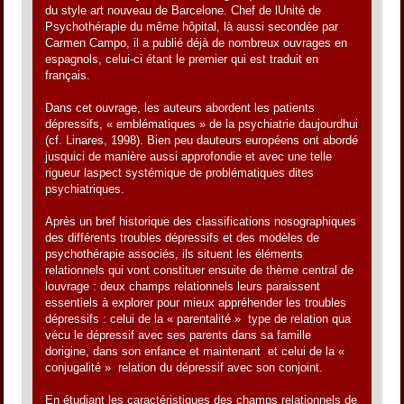
du style art nouveau de Barcelone. Chef de lUnité de
Psychothérapie du même hôpital, là aussi secondée par
Carmen Campo, il a publié déjà de nombreux ouvrages en
espagnols, celui-ci étant le premier qui est traduit en
français.
Dans cet ouvrage, les auteurs abordent les patients
dépressifs, « emblématiques » de la psychiatrie daujourdhui
(cf. Linares, 1998). Bien peu dauteurs européens ont abordé
jusquici de manière aussi approfondie et avec une telle
rigueur laspect systémique de problématiques dites
psychiatriques.
Après un bref historique des classifications nosographiques
des différents troubles dépressifs et des modèles de
psychothérapie associés, ils situent les éléments
relationnels qui vont constituer ensuite de thème central de
louvrage : deux champs relationnels leurs paraissent
essentiels à explorer pour mieux appréhender les troubles
dépressifs : celui de la « parentalité »  type de relation qua
vécu le dépressif avec ses parents dans sa famille
dorigine, dans son enfance et maintenant  et celui de la «
conjugalité »  relation du dépressif avec son conjoint.
En étudiant les caractéristiques des champs relationnels de