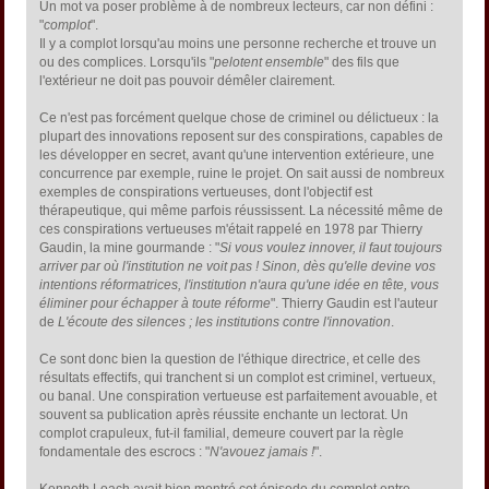
Un mot va poser problème à de nombreux lecteurs, car non défini :
"
complot
".
Il y a complot lorsqu'au moins une personne recherche et trouve un
ou des complices. Lorsqu'ils "
pelotent ensemble
" des fils que
l'extérieur ne doit pas pouvoir démêler clairement.
Ce n'est pas forcément quelque chose de criminel ou délictueux : la
plupart des innovations reposent sur des conspirations, capables de
les développer en secret, avant qu'une intervention extérieure, une
concurrence par exemple, ruine le projet. On sait aussi de nombreux
exemples de conspirations vertueuses, dont l'objectif est
thérapeutique, qui même parfois réussissent. La nécessité même de
ces conspirations vertueuses m'était rappelé en 1978 par Thierry
Gaudin, la mine gourmande : "
Si vous voulez innover, il faut toujours
arriver par où l'institution ne voit pas ! Sinon, dès qu'elle devine vos
intentions réformatrices, l'institution n'aura qu'une idée en tête, vous
éliminer pour échapper à toute réforme
". Thierry Gaudin est l'auteur
de
L'écoute des silences ; les institutions contre l'innovation
.
Ce sont donc bien la question de l'éthique directrice, et celle des
résultats effectifs, qui tranchent si un complot est criminel, vertueux,
ou banal. Une conspiration vertueuse est parfaitement avouable, et
souvent sa publication après réussite enchante un lectorat. Un
complot crapuleux, fut-il familial, demeure couvert par la règle
fondamentale des escrocs : "
N'avouez jamais !
".