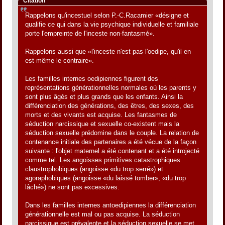
Citation
Rappelons qu'incestuel selon P.-C.Racamier «désigne et
qualifie ce qui dans la vie psychique individuelle et familiale
porte l'empreinte de l'inceste non-fantasmé».
Rappelons aussi que «l'inceste n'est pas l'oedipe, qu'il en
est même le contraire».
Les familles internes oedipiennes figurent des
représentations générationnelles normales où les parents y
sont plus âgés et plus grands que les enfants. Ainsi la
différenciation des générations, des êtres, des sexes, des
morts et des vivants est acquise. Les fantasmes de
séduction narcissique et sexuelle co-existent mais la
séduction sexuelle prédomine dans le couple. La relation de
contenance initiale des partenaires a été vécue de la façon
suivante : l'objet maternel a été contenant et a été introjecté
comme tel. Les angoisses primitives catastrophiques
claustrophobiques (angoisse «du trop serré») et
agoraphobiques (angoisse «du laissé tomber», «du trop
lâché») ne sont pas excessives.
Dans les familles internes antoedipiennes la différenciation
générationnelle est mal ou pas acquise. La séduction
narcissique est prévalente et la séduction sexuelle se met