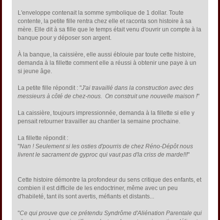
L'enveloppe contenait la somme symbolique de 1 dollar. Toute
contente, la petite fille rentra chez elle et raconta son histoire à sa
mère. Elle dit à sa fille que le temps était venu d'ouvrir un compte à la
banque pour y déposer son argent.
À la banque, la caissière, elle aussi éblouie par toute cette histoire,
demanda à la fillette comment elle a réussi à obtenir une paye à un
si jeune âge.
La petite fille répondit : "
J'ai travaillé dans la construction avec des
messieurs à côté de chez-nous. On construit une nouvelle maison !
"
La caissière, toujours impressionnée, demanda à la fillette si elle y
pensait retourner travailler au chantier la semaine prochaine.
La fillette répondit :
"
Nan ! Seulement si les osties d'pourris de chez Réno-Dépôt nous
livrent le sacrament de gyproc qui vaut pas d'la criss de marde!!!
"
Cette histoire démontre la profondeur du sens critique des enfants, et
combien il est difficile de les endoctriner, même avec un peu
d'habileté, tant ils sont avertis, méfiants et distants...
"
Ce qui prouve que ce prétendu Syndrôme d'Aliénation Parentale qui