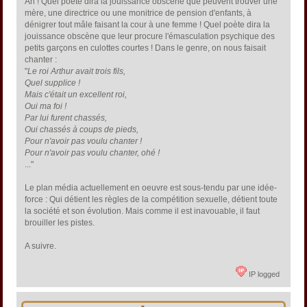
Ah ! Quel poète dira la jouissance obscène que peuvent trouver une
mère, une directrice ou une monitrice de pension d'enfants, à
dénigrer tout mâle faisant la cour à une femme ! Quel poète dira la
jouissance obscène que leur procure l'émasculation psychique des
petits garçons en culottes courtes ! Dans le genre, on nous faisait
chanter :
"
Le roi Arthur avait trois fils,
Quel supplice !
Mais c'était un excellent roi,
Oui ma foi !
Par lui furent chassés,
Oui chassés à coups de pieds,
Pour n'avoir pas voulu chanter !
Pour n'avoir pas voulu chanter, ohé !
..."
Le plan média actuellement en oeuvre est sous-tendu par une idée-
force : Qui détient les règles de la compétition sexuelle, détient toute
la société et son évolution. Mais comme il est inavouable, il faut
brouiller les pistes.
A suivre.
IP logged