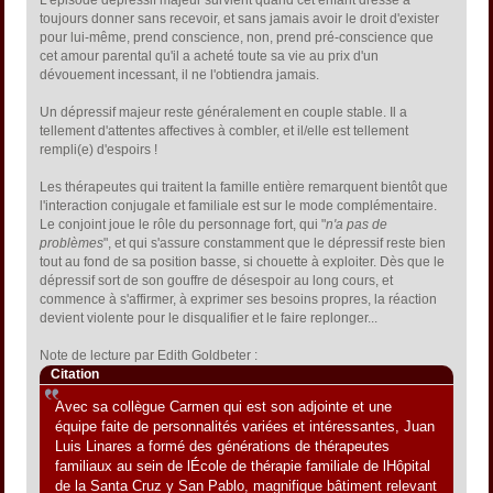
L'épisode dépressif majeur survient quand cet enfant dressé à
toujours donner sans recevoir, et sans jamais avoir le droit d'exister
pour lui-même, prend conscience, non, prend pré-conscience que
cet amour parental qu'il a acheté toute sa vie au prix d'un
dévouement incessant, il ne l'obtiendra jamais.
Un dépressif majeur reste généralement en couple stable. Il a
tellement d'attentes affectives à combler, et il/elle est tellement
rempli(e) d'espoirs !
Les thérapeutes qui traitent la famille entière remarquent bientôt que
l'interaction conjugale et familiale est sur le mode complémentaire.
Le conjoint joue le rôle du personnage fort, qui "
n'a pas de
problèmes
", et qui s'assure constamment que le dépressif reste bien
tout au fond de sa position basse, si chouette à exploiter. Dès que le
dépressif sort de son gouffre de désespoir au long cours, et
commence à s'affirmer, à exprimer ses besoins propres, la réaction
devient violente pour le disqualifier et le faire replonger...
Note de lecture par Edith Goldbeter :
Citation
Avec sa collègue Carmen qui est son adjointe et une
équipe faite de personnalités variées et intéressantes, Juan
Luis Linares a formé des générations de thérapeutes
familiaux au sein de lÉcole de thérapie familiale de lHôpital
de la Santa Cruz y San Pablo, magnifique bâtiment relevant