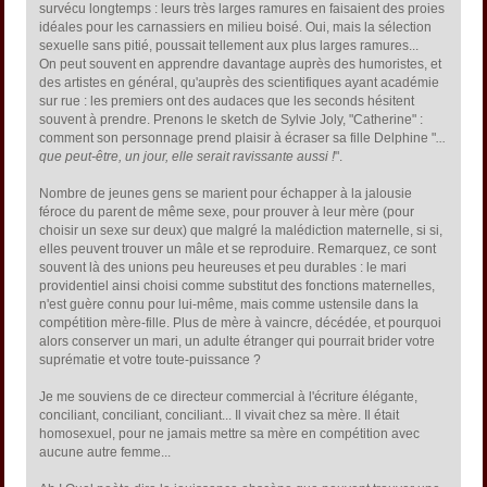
survécu longtemps : leurs très larges ramures en faisaient des proies
idéales pour les carnassiers en milieu boisé. Oui, mais la sélection
sexuelle sans pitié, poussait tellement aux plus larges ramures...
On peut souvent en apprendre davantage auprès des humoristes, et
des artistes en général, qu'auprès des scientifiques ayant académie
sur rue : les premiers ont des audaces que les seconds hésitent
souvent à prendre. Prenons le sketch de Sylvie Joly, "Catherine" :
comment son personnage prend plaisir à écraser sa fille Delphine "
...
que peut-être, un jour, elle serait ravissante aussi !
".
Nombre de jeunes gens se marient pour échapper à la jalousie
féroce du parent de même sexe, pour prouver à leur mère (pour
choisir un sexe sur deux) que malgré la malédiction maternelle, si si,
elles peuvent trouver un mâle et se reproduire. Remarquez, ce sont
souvent là des unions peu heureuses et peu durables : le mari
providentiel ainsi choisi comme substitut des fonctions maternelles,
n'est guère connu pour lui-même, mais comme ustensile dans la
compétition mère-fille. Plus de mère à vaincre, décédée, et pourquoi
alors conserver un mari, un adulte étranger qui pourrait brider votre
suprématie et votre toute-puissance ?
Je me souviens de ce directeur commercial à l'écriture élégante,
conciliant, conciliant, conciliant... Il vivait chez sa mère. Il était
homosexuel, pour ne jamais mettre sa mère en compétition avec
aucune autre femme...