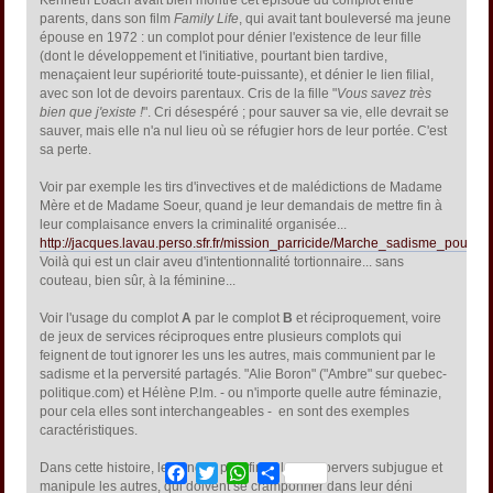
Kenneth Loach avait bien montré cet épisode du complot entre
parents, dans son film
Family Life
, qui avait tant bouleversé ma jeune
épouse en 1972 : un complot pour dénier l'existence de leur fille
(dont le développement et l'initiative, pourtant bien tardive,
menaçaient leur supériorité toute-puissante), et dénier le lien filial,
avec son lot de devoirs parentaux. Cris de la fille "
Vous savez très
bien que j'existe !
". Cri désespéré ; pour sauver sa vie, elle devrait se
sauver, mais elle n'a nul lieu où se réfugier hors de leur portée. C'est
sa perte.
Voir par exemple les tirs d'invectives et de malédictions de Madame
Mère et de Madame Soeur, quand je leur demandais de mettre fin à
leur complaisance envers la criminalité organisée...
http://jacques.lavau.perso.sfr.fr/mission_parricide/Marche_sadisme_pour_c
Voilà qui est un clair aveu d'intentionnalité tortionnaire... sans
couteau, bien sûr, à la féminine...
Voir l'usage du complot
A
par le complot
B
et réciproquement, voire
de jeux de services réciproques entre plusieurs complots qui
feignent de tout ignorer les uns les autres, mais communient par le
sadisme et la perversité partagés. "Alie Boron" ("Ambre" sur quebec-
politique.com) et Hélène P.lm. - ou n'importe quelle autre féminazie,
pour cela elles sont interchangeables - en sont des exemples
caractéristiques.
Dans cette histoire, le gang le plus fin et le plus pervers subjugue et
Facebook
Twitter
WhatsApp
Share
manipule les autres, qui doivent se cramponner dans leur déni