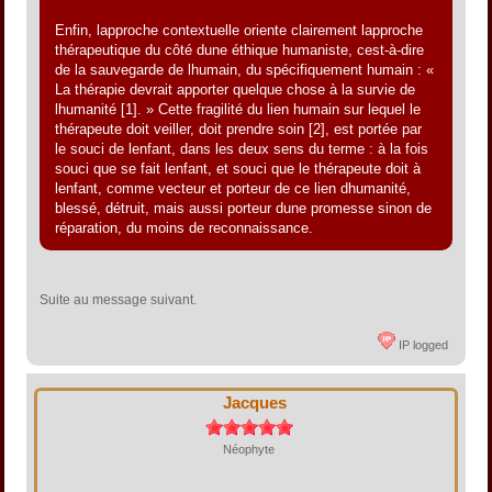
Enfin, lapproche contextuelle oriente clairement lapproche
thérapeutique du côté dune éthique humaniste, cest-à-dire
de la sauvegarde de lhumain, du spécifiquement humain : «
La thérapie devrait apporter quelque chose à la survie de
lhumanité [1]. » Cette fragilité du lien humain sur lequel le
thérapeute doit veiller, doit prendre soin [2], est portée par
le souci de lenfant, dans les deux sens du terme : à la fois
souci que se fait lenfant, et souci que le thérapeute doit à
lenfant, comme vecteur et porteur de ce lien dhumanité,
blessé, détruit, mais aussi porteur dune promesse sinon de
réparation, du moins de reconnaissance.
Suite au message suivant.
IP logged
Jacques
Néophyte