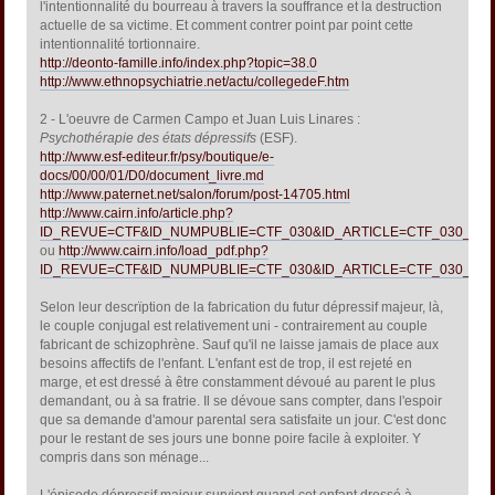
l'intentionnalité du bourreau à travers la souffrance et la destruction
actuelle de sa victime. Et comment contrer point par point cette
intentionnalité tortionnaire.
http://deonto-famille.info/index.php?topic=38.0
http://www.ethnopsychiatrie.net/actu/collegedeF.htm
2 - L'oeuvre de Carmen Campo et Juan Luis Linares :
Psychothérapie des états dépressifs
(ESF).
http://www.esf-editeur.fr/psy/boutique/e-
docs/00/00/01/D0/document_livre.md
http://www.paternet.net/salon/forum/post-14705.html
http://www.cairn.info/article.php?
ID_REVUE=CTF&ID_NUMPUBLIE=CTF_030&ID_ARTICLE=CTF_030_016
ou
http://www.cairn.info/load_pdf.php?
ID_REVUE=CTF&ID_NUMPUBLIE=CTF_030&ID_ARTICLE=CTF_030_016
Selon leur descrïption de la fabrication du futur dépressif majeur, là,
le couple conjugal est relativement uni - contrairement au couple
fabricant de schizophrène. Sauf qu'il ne laisse jamais de place aux
besoins affectifs de l'enfant. L'enfant est de trop, il est rejeté en
marge, et est dressé à être constamment dévoué au parent le plus
demandant, ou à sa fratrie. Il se dévoue sans compter, dans l'espoir
que sa demande d'amour parental sera satisfaite un jour. C'est donc
pour le restant de ses jours une bonne poire facile à exploiter. Y
compris dans son ménage...