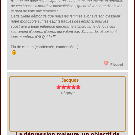
n'a aucune base scientifique, c'est seulement une invention délirante
de ces hosties d'pourris d'masculinistes, qui ne rêvent que d'enlever
le droit de vote aux femmes !
Cette fillette démontre que nous les femmes avons raison d'asseoir
notre monopole sur les esprits fragiles des enfants, pour les
soustraire à toute influence mécréante et incroyante de tous ces
sacrament d'pourris d'pères qui valent pas d'la marde, et qui sont
tous membres d'Al Qaida !!
"
Fin de citation (condensée, condensée...).
IP logged
Jacques
Néophyte
La dépression majeure, un objectif de