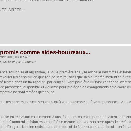
aire pour tenter daccélérer la normalisation de la situation ?
ECLAIREES....
promis comme aides-bourreaux...
vier 2008, 03:10:32 *
08, 05:15:05 par Jacques
*
ence sournoise et organisée, la toute première analyse est celle des forces et fa
ravailler les gens sur ce que l'on
peut
faire, sans que des autorités mettent fin à l'
é testée chez un thérapeute, par ceux qui vont peut-être lui faire confiance, c'est 
ce protectrice, disponible et vigilante pour protéger les changements et le cadre
mpathie ne sont testées qu'ensuite.
ous les pervers, ne sont sensibles qu'à votre faiblesse ou à votre puissance. Vou
m, passé en télévision voici environ 3 ans, était "Les voies du paradis". Milieu : des 
ante. Comment le fiston est amené à se réconcilier avec son père après le décès
isent l'éloge - d'ancien résistant notamment, et de futur responsable local - en fai