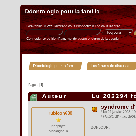
Déontologie pour la famille
Bienvenue,
Invité
. Merci de
vous connecter
ou de
vous inscrire
.
Connexion avec identifiant, mot de passe et durée de la session
»
Déontologie pour la famille
Les forums de discussion
Pages: [
1
]
Auteur
Lu 202294 f
syndrome d'a
*
le:
21 janvier 2008, 10
rubicon630
*
Modifié: 25 mars 2008
Néophyte
BONJOUR,
Messages: 9