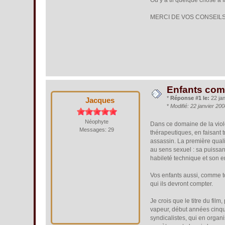
Ou y a til quelque chose à f
MERCI DE VOS CONSEILS 
Enfants com
*
Réponse #1 le:
22 jan
Jacques
*
Modifié: 22 janvier 20
Néophyte
Dans ce domaine de la viol
Messages: 29
thérapeutiques, en faisant t
assassin. La première qualit
au sens sexuel : sa puissan
habileté technique et son e
Vos enfants aussi, comme t
qui ils devront compter.
Je crois que le titre du fil
vapeur, début années cinqu
syndicalistes, qui en organ