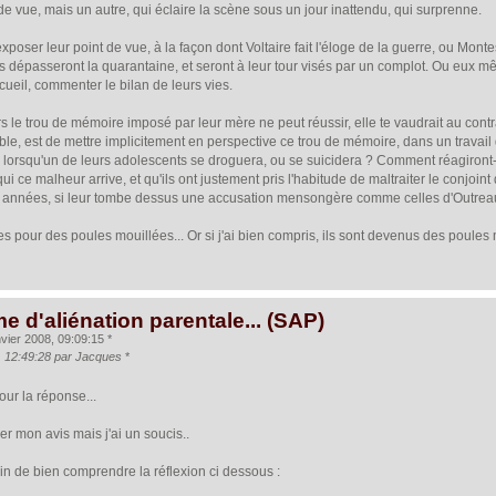
e vue, mais un autre, qui éclaire la scène sous un jour inattendu, qui surprenne.
xposer leur point de vue, à la façon dont Voltaire fait l'éloge de la guerre, ou Mon
dépasseront la quarantaine, et seront à leur tour visés par un complot. Ou eux mê
cueil, commenter le bilan de leurs vies.
s le trou de mémoire imposé par leur mère ne peut réussir, elle te vaudrait au cont
ible, est de mettre implicitement en perspective ce trou de mémoire, dans un travail d
s lorsqu'un de leurs adolescents se droguera, ou se suicidera ? Comment réagiront-i
i ce malheur arrive, et qu'ils ont justement pris l'habitude de maltraiter le conjoin
es années, si leur tombe dessus une accusation mensongère comme celles d'Outrea
 pour des poules mouillées... Or si j'ai bien compris, ils sont devenus des poules 
e d'aliénation parentale... (SAP)
vier 2008, 09:09:15 *
, 12:49:28 par Jacques
*
ur la réponse...
r mon avis mais j'ai un soucis..
ain de bien comprendre la réflexion ci dessous :