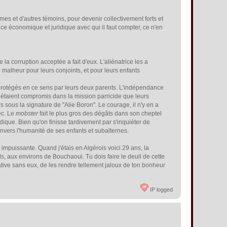
imes et d'autres témoins, pour devenir collectivement forts et
nce économique et juridique avec qui il faut compter, ce n'en
e la corruption acceptée a fait d'eux. L'aliénatrice les a
 malheur pour leurs conjoints, et pour leurs enfants
t protégés en ce sens par leurs deux parents. L'indépendance
 étaient compromis dans la mission parricide que leurs
 sous la signature de "Alie Boron". Le courage, il n'y en a
vec. Le
mobster
fait le plus gros des dégâts dans son cheptel
adique. Bien qu'on finisse tardivement par s'inquiéter de
envers l'humanité de ses enfants et subalternes.
 impuissante. Quand j'étais en Algérois voici 29 ans, la
eds, aux environs de Bouchaoui. Tu dois faire le deuil de cette
ative sans eux, de les rendre tellement jaloux de ton bonheur
IP logged