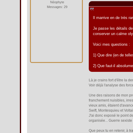
Néophyte
Citation de: rubicon630 
Messages: 29
Il marrive en de très
Je passe les détails de
conserver un calme olymp
Voici mes questions :
1) Que dire (en de telle
2) Que faut-il absolum
Là je crains fort d'être la 
Voir déjà l'analyse des forc
Une des raisons de mon prop
franchement nuisibles, irr
vieux amis, étaient d'avanc
Swift, Montesquieu et Volta
J'ai donc exposé le point de
organisée... Guerre sexiste 
Que peux tu en retenir, à t