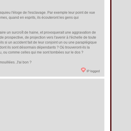
tesquieu l'éloge de l'esclavage. Par exemple leur point de vue
mes, quand en esprits, ils écouteront les gens qui
raire un surcroît de haine, et provoquerait une aggravation de
e prospective, de projection vers l'avenir à l'échelle de toute
ls si un accident fait de leur conjoint un ou une paraplégique
t dont ils sont désormais dépendants ? Où trouveront-ils la
u, ou comme celles qui me sont tombées sur le dos ?
mouillées. J'ai bon ?
IP logged