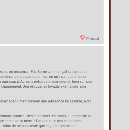
IP logged
iblesses en présence. Eric Berne commençait ses groupes
expérience de groupe, ou un fou, ou un incendiaire, ou un
sa
puissance
. Au sens politique et managérial, bien sûr, pas
 du changement. Son éthique, sa loyauté exemplaire, son
s devez absolument devenir une puissance incassable, avec
cheminots syndicalistes et anciens résistants, du temps de la
 accidentel de la mère ? Par une ruse des camarades
sant mine de ne pas savoir que le gamin les écoute