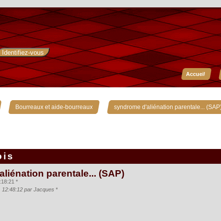
Accueil
»
»
Bourreaux et aide-bourreaux
syndrome d'aliénation parentale... (SAP
ois
liénation parentale... (SAP)
:18:21 *
, 12:48:12 par Jacques
*