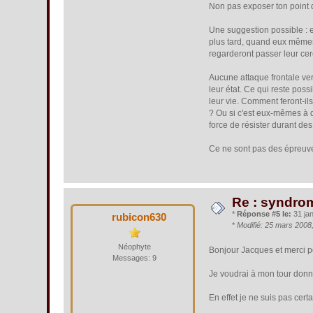
Non pas exposer ton point d
Une suggestion possible : e
plus tard, quand eux mêmes 
regarderont passer leur cer
Aucune attaque frontale ver
leur état. Ce qui reste poss
leur vie. Comment feront-il
? Ou si c'est eux-mêmes à qu
force de résister durant d
Ce ne sont pas des épreuves
Re : syndrom
*
Réponse #5 le:
31 jan
rubicon630
*
Modifié: 25 mars 2008
Néophyte
Bonjour Jacques et merci po
Messages: 9
Je voudrai à mon tour donne
En effet je ne suis pas cert