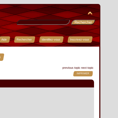
Aide
Rechercher
Identifiez-vous
Inscrivez-vous
)
previous topic
next topic
IMPRIMER