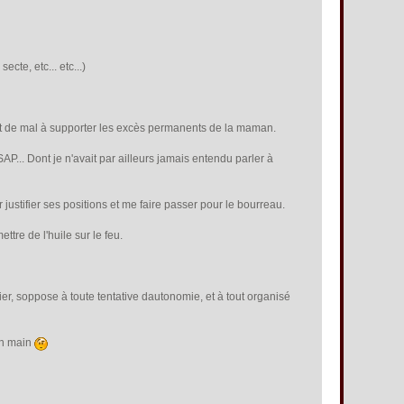
cte, etc... etc...)
nt de mal à supporter les excès permanents de la maman.
... Dont je n'avait par ailleurs jamais entendu parler à
justifier ses positions et me faire passer pour le bourreau.
tre de l'huile sur le feu.
er, soppose à toute tentative dautonomie, et à tout organisé
 en main