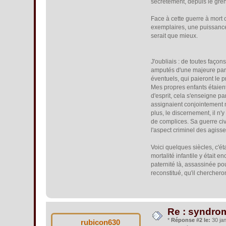
secrètement, depuis le gren
Face à cette guerre à mort c
exemplaires, une puissance 
serait que mieux.
J'oubliais : de toutes façons
amputés d'une majeure parti
éventuels, qui paieront le pri
Mes propres enfants étaient
d'esprit, cela s'enseigne p
assignaient conjointement m
plus, le discernement, il n'y
de complices. Sa guerre civi
l'aspect criminel des agis
Voici quelques siècles, c'é
mortalité infantile y était 
paternité là, assassinée po
reconstitué, qu'il cherchero
Re : syndrom
*
Réponse #2 le:
30 jan
rubicon630