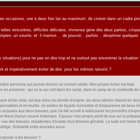
le 30 janvier 2008, 01:30:14
 rares occasions, une à deux fois lan au maximum, de croiser dans un cadre p
 telles rencontres, difficiles délicates, immense gène des deux parties, crispa
ien, un sourire, et il marrive... de pouvoir... parfois... dexprimer quelques
s situations) pour ne pas en dire trop et ne surtout pas envenimer la situation 
ent et impérativement éviter de dire pour les mêmes raisons ?
dernière personne qui puisse donner un conseil valide. Mon propre échec est total.
es en présence : qui as-tu qui soit dans ton camp, dans le camp de la continuité de la
re échec total, est que dans ma famille d'origine, les deux séniors étaient en des
esponsables et mi-fourbe, mi-avides de façade honorable et d'apparence de beau rô
e acquises aux deux tueuses, que j'ai été acculé à redécouvrir les procédés d'expo
ire firent chacun oeuvre historique. Exposer mon propre point de vue sur la préparat
 vue des tueuses, impatientes d'écarter tous témoins gênants. La suite est moins bri
oblige. Solidarité entre avocates aussi.
ransposer à tes besoins ?