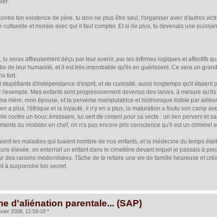
ier.
ontre ton existence de père, tu dois ne plus être seul, t'organiser avec d'autres vict
culturelle et morale avec qui il faut compter. Et si de plus, tu devenais une puissa
, tu seras affreusement déçu par leur avenir, par les infirmes logiques et affectifs qu
e de leur humanité, et il est très improbable qu'ils en guérissent. Ce sera un grand
x fort.
 stupéfiants d'indépendance d'esprit, et de curiosité, aussi longtemps qu'il étaien
ar l'exemple. Mes enfants sont progressivement devenus des larves, à mesure qu'ils
a mère, mon épouse, et la perverse manipulatrice et histrionique lisible par ailleurs
 en a plus, l'éthique et la loyauté, il n'y en a plus, la maturation a foutu son camp a
le contre un bouc émissaire, lui sert de ciment pour sa secte : un lien pervers et s
sements du
mobster
en chef, on n'a pas encore pris conscience qu'il est un criminel 
taient les maladies qui tuaient nombre de nos enfants, et la médecine du temps était
encore élevée, on enterrait un enfant dans le cimetière devant lequel je passais à pi
ur des raisons modernisées. Tâche de te refaire une vie de famille heureuse et cré
nt à surprendre ton secret.
e d'aliénation parentale... (SAP)
vier 2008, 12:59:18 *