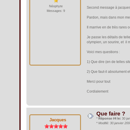
Néophyte
Second message à jacques
Messages: 9
Pardon, mais dans mon mess
Il marrive en de très rare
Je passe les détails de tel
olympien, un sourire, et il m
Voici mes questions :
1) Que dire (en de telles si
2) Que faut-il absolument 
Merci pour tout
Cordialement
Que faire ?
*
Réponse #4 le:
30 jan
Jacques
*
Modifié: 30 janvier 20