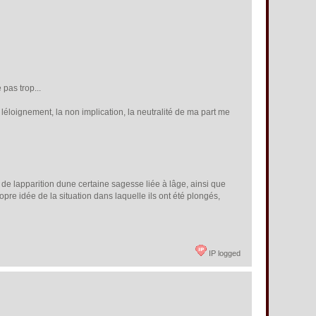
pas trop...
 léloignement, la non implication, la neutralité de ma part me
e lapparition dune certaine sagesse liée à lâge, ainsi que
pre idée de la situation dans laquelle ils ont été plongés,
IP logged