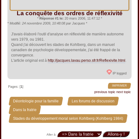
La conquête des ordres de réflexivité
*
Réponse #1 le:
20 mars 2006, 11:47:12 *
*
Modifié: 24 novembre 2009, 10:48:08 par Jacques
*
J'avais élaboré l'outil d'analyse en réflexivité de manière autonome
vers 1979, ou 1981.
Quand j'ai découvert les stades de Kohlberg, dans un manuel
canadien de psychologie développementale, j'ai été frappé de la
convergence.
L'article original est à
http://jacques.lavau.perso.sfr.fr/Reflexivite.html
.
IP logged
IMPRIMER
Pages: [
1
]
previous topic
next topic
»
»
Déontologie pour la famille
Les forums de discussion
»
Dans la fratrie
Stades du développement moral selon Kohlberg (Kohlberg 1984)
Aller à: