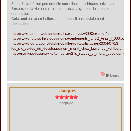
 Stade 6 : adhésion personnelle aux principes éthiques universels :
 Respect de la vie humaine, respect des croyances, lutte contre
loppression,
 Cela peut entraîner ladhésion à des positions socialement
minoritaires
http://www.mapageweb.umontreal.ca/claes/psy3093/expose4.pdf
http://www.dnd.ca/ethics/documents/Fondements_jan02_Final_f_000.pdf
http://www.blog-art.com/delphinebaillergeau/satisfaction/2004/07/13
/les_six_stades_du_developpement_moral_chez_lawrence_kohlberg.html
http://en.wikipedia.org/wiki/Kohlberg%27s_stages_of_moral_development
IP logged
Jacques
Néophyte