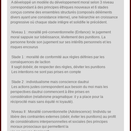
 A développé un modèle du développement moral selon 3 niveau
correspondant à des principes éthiques nouveaux et 6 stades
conçus comme des ensembles structurés (composés déléments
divers ayant une consistance interne), une hiérarchie en croissance
progressive où chaque stade intègre et solidifie le précédent.
 Niveau 1 : moralité pré-conventionnelle (Enfance): le jugement
moral sappuie sur lobéissance, lévitement des punitions. La
personne fonde son jugement sur ses intérêts personnels et les
risques encourus
 Stade 1 : moralité de conformité aux règles définies par les
conséquences de laction
 Il sagit dobéir, de respecter des règles, déviter les punitions
 Les intentions ne sont pas prises en compte
 Stade 2 : individualisme mais conscience dautrui
 Les actions justes correspondent aux besoin du moi mais les
perspectives dautrui commencent à être prises en
considération (relativisme pragmatique: il y a place pour la
réciprocité mais sans équité ni loyauté).
 Niveau II : Moralité conventionnelle (Adolescence): lindividu se
libère des contraintes externes (obéir, éviter les punitions) au profit
de considérations interpersonnelles et sociales (les principes
moraux prosociaux qui permettent la