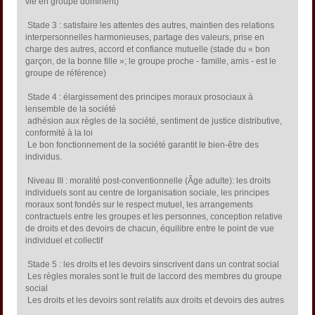
vie en groupe dominent)
 Stade 3 : satisfaire les attentes des autres, maintien des relations
interpersonnelles harmonieuses, partage des valeurs, prise en
charge des autres, accord et confiance mutuelle (stade du « bon
garçon, de la bonne fille »; le groupe proche - famille, amis - est le
groupe de référence)
 Stade 4 : élargissement des principes moraux prosociaux à
lensemble de la société
 adhésion aux règles de la société, sentiment de justice distributive,
conformité à la loi
 Le bon fonctionnement de la société garantit le bien-être des
individus.
 Niveau III : moralité post-conventionnelle (Âge adulte): les droits
individuels sont au centre de lorganisation sociale, les principes
moraux sont fondés sur le respect mutuel, les arrangements
contractuels entre les groupes et les personnes, conception relative
de droits et des devoirs de chacun, équilibre entre le point de vue
individuel et collectif
 Stade 5 : les droits et les devoirs sinscrivent dans un contrat social
 Les règles morales sont le fruit de laccord des membres du groupe
social
 Les droits et les devoirs sont relatifs aux droits et devoirs des autres