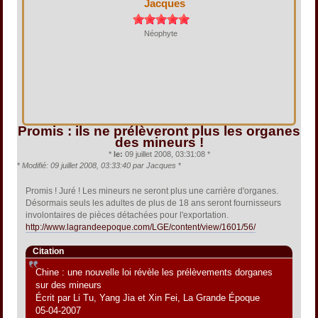
Jacques
Néophyte
Promis : ils ne prélèveront plus les organes
des mineurs !
*
le:
09 juillet 2008, 03:31:08 *
*
Modifié: 09 juillet 2008, 03:33:40 par Jacques
*
Promis ! Juré ! Les mineurs ne seront plus une carrière d'organes.
Désormais seuls les adultes de plus de 18 ans seront fournisseurs
involontaires de pièces détachées pour l'exportation.
http://www.lagrandeepoque.com/LGE/content/view/1601/56/
Citation
Chine : une nouvelle loi révèle les prélèvements dorganes
sur des mineurs
Écrit par Li Tu, Yang Jia et Xin Fei, La Grande Époque
05-04-2007