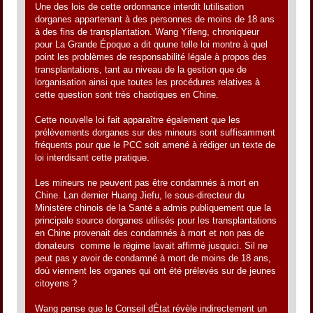
Une des lois de cette ordonnance interdit lutilisation
dorganes appartenant à des personnes de moins de 18 ans
à des fins de transplantation. Wang Yifeng, chroniqueur
pour La Grande Époque a dit quune telle loi montre à quel
point les problèmes de responsabilité légale à propos des
transplantations, tant au niveau de la gestion que de
lorganisation ainsi que toutes les procédures relatives à
cette question sont très chaotiques en Chine.
Cette nouvelle loi fait apparaître également que les
prélèvements dorganes sur des mineurs sont suffisamment
fréquents pour que le PCC soit amené à rédiger un texte de
loi interdisant cette pratique.
Les mineurs ne peuvent pas être condamnés à mort en
Chine. Lan dernier Huang Jiefu, le sous-directeur du
Ministère chinois de la Santé a admis publiquement que la
principale source dorganes utilisés pour les transplantations
en Chine provenait des condamnés à mort et non pas de
donateurs comme le régime lavait affirmé jusquici. Sil ne
peut pas y avoir de condamné à mort de moins de 18 ans,
doù viennent les organes qui ont été prélevés sur de jeunes
citoyens ?
Wang pense que le Conseil dÉtat révèle indirectement un