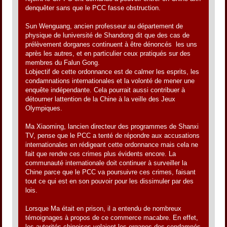
denquêter sans que le PCC fasse obstruction.
Sun Wenguang, ancien professeur au département de
physique de luniversité de Shandong dit que des cas de
prélèvement dorganes continuent à être dénoncés les uns
après les autres, et en particulier ceux pratiqués sur des
membres du Falun Gong.
Lobjectif de cette ordonnance est de calmer les esprits, les
condamnations internationales et la volonté de mener une
enquête indépendante. Cela pourrait aussi contribuer à
détourner lattention de la Chine à la veille des Jeux
Olympiques.
Ma Xiaoming, lancien directeur des programmes de Shanxi
TV, pense que le PCC a tenté de répondre aux accusations
internationales en rédigeant cette ordonnance mais cela ne
fait que rendre ces crimes plus évidents encore. La
communauté internationale doit continuer à surveiller la
Chine parce que le PCC va poursuivre ces crimes, faisant
tout ce qui est en son pouvoir pour les dissimuler par des
lois.
Lorsque Ma était en prison, il a entendu de nombreux
témoignages à propos de ce commerce macabre. En effet,
les autorités chinoises volaient les organes des condamnés