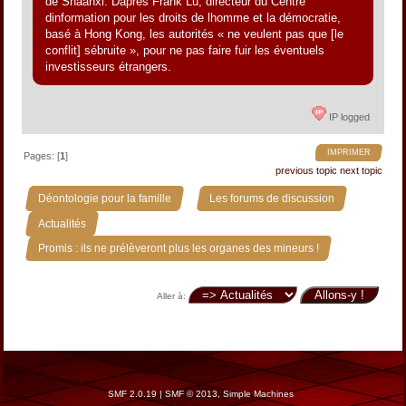
de Shaanxi. Daprès Frank Lu, directeur du Centre
dinformation pour les droits de lhomme et la démocratie,
basé à Hong Kong, les autorités « ne veulent pas que [le
conflit] sébruite », pour ne pas faire fuir les éventuels
investisseurs étrangers.
IP logged
IMPRIMER
Pages: [
1
]
previous topic
next topic
»
»
Déontologie pour la famille
Les forums de discussion
»
Actualités
Promis : ils ne prélèveront plus les organes des mineurs !
Aller à:
SMF 2.0.19
|
SMF © 2013
,
Simple Machines