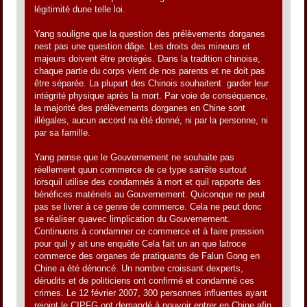
légitimité dune telle loi.
Yang souligne que la question des prélèvements dorganes
nest pas une question dâge. Les droits des mineurs et
majeurs doivent être protégés. Dans la tradition chinoise,
chaque partie du corps vient de nos parents et ne doit pas
être séparée. La plupart des Chinois souhaitent garder leur
intégrité physique après la mort. Par voie de conséquence,
la majorité des prélèvements dorganes en Chine sont
illégales, aucun accord na été donné, ni par la personne, ni
par sa famille.
Yang pense que le Gouvernement ne souhaite pas
réellement quun commerce de ce type sarrête surtout
lorsquil utilise des condamnés à mort et quil rapporte des
bénéfices matériels au Gouvernement. Quiconque ne peut
pas se livrer à ce genre de commerce. Cela ne peut donc
se réaliser quavec limplication du Gouvernement.
Continuons à condamner ce commerce et à faire pression
pour quil y ait une enquête Cela fait un an que latroce
commerce des organes de pratiquants de Falun Gong en
Chine a été dénoncé. Un nombre croissant dexperts,
dérudits et de politiciens ont confirmé et condamné ces
crimes. Le 12 février 2007, 300 personnes influentes ayant
rejoint le CIPFG ont demandé à pouvoir entrer en Chine afin