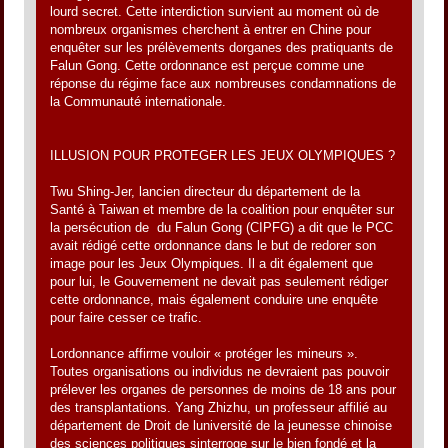
lourd secret. Cette interdiction survient au moment où de
nombreux organismes cherchent à entrer en Chine pour
enquêter sur les prélèvements dorganes des pratiquants de
Falun Gong. Cette ordonnance est perçue comme une
réponse du régime face aux nombreuses condamnations de
la Communauté internationale.
ILLUSION POUR PROTEGER LES JEUX OLYMPIQUES ?
Twu Shing-Jer, lancien directeur du département de la
Santé à Taiwan et membre de la coalition pour enquêter sur
la persécution de du Falun Gong (CIPFG) a dit que le PCC
avait rédigé cette ordonnance dans le but de redorer son
image pour les Jeux Olympiques. Il a dit également que
pour lui, le Gouvernement ne devait pas seulement rédiger
cette ordonnance, mais également conduire une enquête
pour faire cesser ce trafic.
Lordonnance affirme vouloir « protéger les mineurs ».
Toutes organisations ou individus ne devraient pas pouvoir
prélever les organes de personnes de moins de 18 ans pour
des transplantations. Yang Zhizhu, un professeur affilié au
département de Droit de luniversité de la jeunesse chinoise
des sciences politiques sinterroge sur le bien fondé et la