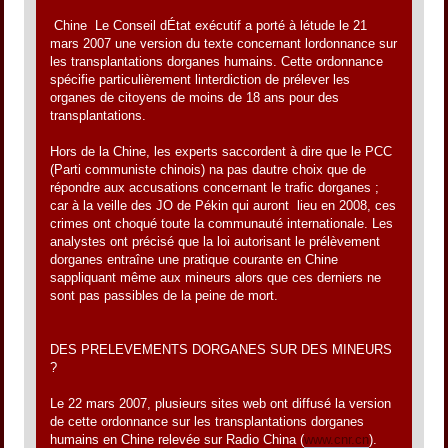
Chine  Le Conseil dÉtat exécutif a porté à létude le 21
mars 2007 une version du texte concernant lordonnance sur
les transplantations dorganes humains. Cette ordonnance
spécifie particulièrement linterdiction de prélever les
organes de citoyens de moins de 18 ans pour des
transplantations.
Hors de la Chine, les experts saccordent à dire que le PCC
(Parti communiste chinois) na pas dautre choix que de
répondre aux accusations concernant le trafic dorganes ;
car à la veille des JO de Pékin qui auront lieu en 2008, ces
crimes ont choqué toute la communauté internationale. Les
analystes ont précisé que la loi autorisant le prélèvement
dorganes entraîne une pratique courante en Chine
sappliquant même aux mineurs alors que ces derniers ne
sont pas passibles de la peine de mort.
DES PRELEVEMENTS DORGANES SUR DES MINEURS
?
Le 22 mars 2007, plusieurs sites web ont diffusé la version
de cette ordonnance sur les transplantations dorganes
humains en Chine relevée sur Radio China (
www.cnr.cn
).