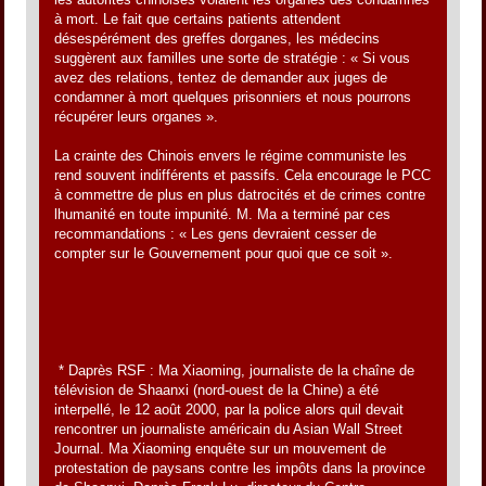
à mort. Le fait que certains patients attendent
désespérément des greffes dorganes, les médecins
suggèrent aux familles une sorte de stratégie : « Si vous
avez des relations, tentez de demander aux juges de
condamner à mort quelques prisonniers et nous pourrons
récupérer leurs organes ».
La crainte des Chinois envers le régime communiste les
rend souvent indifférents et passifs. Cela encourage le PCC
à commettre de plus en plus datrocités et de crimes contre
lhumanité en toute impunité. M. Ma a terminé par ces
recommandations : « Les gens devraient cesser de
compter sur le Gouvernement pour quoi que ce soit ».
* Daprès RSF : Ma Xiaoming, journaliste de la chaîne de
télévision de Shaanxi (nord-ouest de la Chine) a été
interpellé, le 12 août 2000, par la police alors quil devait
rencontrer un journaliste américain du Asian Wall Street
Journal. Ma Xiaoming enquête sur un mouvement de
protestation de paysans contre les impôts dans la province