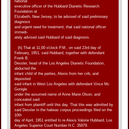
national
executive officer of the Hubbard Dianetic Research
Foundation at
Elizabeth, New Jersey, to be advised of said preliminary
diagnosis
and urgent need for treatment; that said national officer
immedi-
ately advised said Hubbard of said diagnosis.
(h) That at 11;00 o'clock P.M., on said 23rd day of
February, 1951, said Hubbard, together with defendant
Frank B.
Dessler, head of the Los Angeles Dianetic Foundation,
abducted the
infant child of the parties, Alexis from her crib, and
deposited
said infant in West Los Angeles with defendant Vince Mc
Gonigle
under the assumed name of Anne Marie Olson, and
concealed said
infant from plaintiff until this day. That this was admitted by
said Dessler in the habeas corpus proceedings filed on the
10th
day of April, 1951 entitled In re Alexis Valorie Hubbard, Los
Angeles Superior Court Number H.C. 35879.