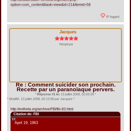
option=com_content&task=view&id=21&Itemid=58
IP logged
Jacques
Néophyte
Re : Comment suicider son prochain.
Recette par un paranoïaque pervers.
*
Réponse #1 le:
13 juillet 2008, 02:03:26 *
*
Modifié: 13 juillet 2008, 02:13:58 par Jacques
*
http://entheta.org/archive/FBI/fbi-83.html
Citation de: FBI
April 19, 1963