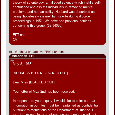
theory of scientology, an alleged science which instills self-
confidence and assists individuals in removing mental
problems and human ability. Hubbard was described as
being "hopelessly insane" by his wife during divorce
proceedings in 1951. We have had previous inquiries
concerning this group. (62-94080)
EFT:nab
(3)
http://entheta.org/archive/FBI/fbi-84.html
Citation de: FBI
May 8, 1963
[ADDRESS BLOCK BLACKED OUT]
Dear Miss [BLACKED OUT]
Your letter of May 2nd has been received.
In response to your inquiry, I would like to point out that
information in our files must be maintained as confidential
pursuant to regulations of the Department of Justice. I
regret I am unable to be of service and hope you will not