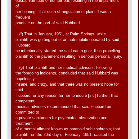
eustachian tube of her left ear, resulting in the impairment
of
her hearing. That such strangulation of plaintiff was a
frequent
practice on the part of said Hubbard.
(f) That in January, 1951, at Palm Springs, while
plaintiff was getting out of an automobile operated by said
Hubbard
he intentionally started the said car in gear, thus propelling
plaintiff to the pavement resulting in serious personal injury.
(g) That plaintiff and her medical advisors, following
the foregoing incidents, concluded that said Hubbard was
hopelessly
insane, and crazy, and that there was no present hope for
said
Hubbard, or any reason for her to indure [sic] further; that
competent
medical advisors recommended that said Hubbard be
committed to
a private sanitarium for psychiatric observation and
treatment
of a mental ailment known as paranoid schizophrenia; that
plaintiff, on the 23rd day of February, 1951, caused the