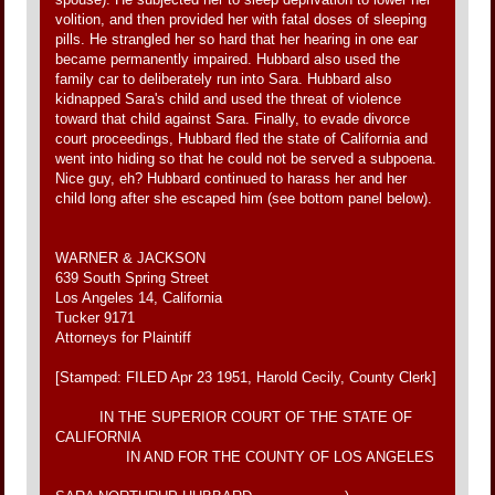
volition, and then provided her with fatal doses of sleeping
pills. He strangled her so hard that her hearing in one ear
became permanently impaired. Hubbard also used the
family car to deliberately run into Sara. Hubbard also
kidnapped Sara's child and used the threat of violence
toward that child against Sara. Finally, to evade divorce
court proceedings, Hubbard fled the state of California and
went into hiding so that he could not be served a subpoena.
Nice guy, eh? Hubbard continued to harass her and her
child long after she escaped him (see bottom panel below).
WARNER & JACKSON
639 South Spring Street
Los Angeles 14, California
Tucker 9171
Attorneys for Plaintiff
[Stamped: FILED Apr 23 1951, Harold Cecily, County Clerk]
IN THE SUPERIOR COURT OF THE STATE OF
CALIFORNIA
IN AND FOR THE COUNTY OF LOS ANGELES