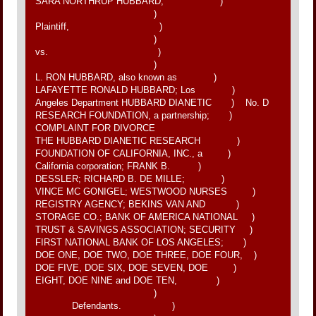
SARA NORTHRUP HUBBARD, )
)
Plaintiff, )
)
vs. )
)
L. RON HUBBARD, also known as )
LAFAYETTE RONALD HUBBARD; Los )
Angeles Department HUBBARD DIANETIC ) No. D
RESEARCH FOUNDATION, a partnership; )
COMPLAINT FOR DIVORCE
THE HUBBARD DIANETIC RESEARCH )
FOUNDATION OF CALIFORNIA, INC., a )
California corporation; FRANK B. )
DESSLER; RICHARD B. DE MILLE; )
VINCE MC GONIGEL; WESTWOOD NURSES )
REGISTRY AGENCY; BEKINS VAN AND )
STORAGE CO.; BANK OF AMERICA NATIONAL )
TRUST & SAVINGS ASSOCIATION; SECURITY )
FIRST NATIONAL BANK OF LOS ANGELES; )
DOE ONE, DOE TWO, DOE THREE, DOE FOUR, )
DOE FIVE, DOE SIX, DOE SEVEN, DOE )
EIGHT, DOE NINE and DOE TEN, )
)
Defendants. )