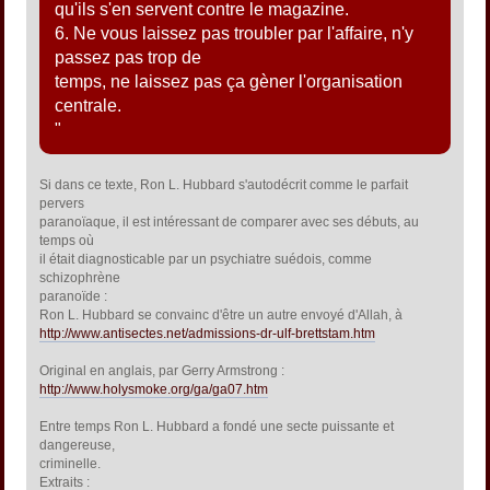
qu'ils s'en servent contre le magazine.
6. Ne vous laissez pas troubler par l'affaire, n'y
passez pas trop de
temps, ne laissez pas ça gèner l'organisation
centrale.
"
Si dans ce texte, Ron L. Hubbard s'autodécrit comme le parfait
pervers
paranoïaque, il est intéressant de comparer avec ses débuts, au
temps où
il était diagnosticable par un psychiatre suédois, comme
schizophrène
paranoïde :
Ron L. Hubbard se convainc d'être un autre envoyé d'Allah, à
http://www.antisectes.net/admissions-dr-ulf-brettstam.htm
Original en anglais, par Gerry Armstrong :
http://www.holysmoke.org/ga/ga07.htm
Entre temps Ron L. Hubbard a fondé une secte puissante et
dangereuse,
criminelle.
Extraits :