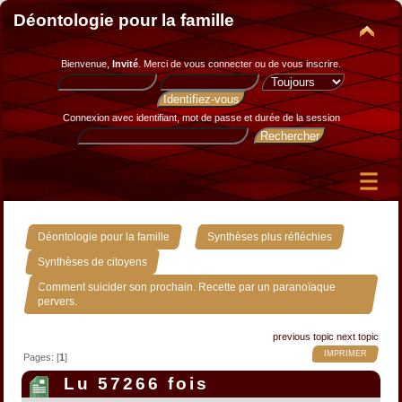
Déontologie pour la famille
Bienvenue,
Invité
. Merci de
vous connecter
ou de
vous inscrire
.
Connexion avec identifiant, mot de passe et durée de la session
»
»
Déontologie pour la famille
Synthèses plus réfléchies
»
Synthèses de citoyens
Comment suicider son prochain. Recette par un paranoïaque
pervers.
previous topic
next topic
IMPRIMER
Pages: [
1
]
Lu 57266 fois