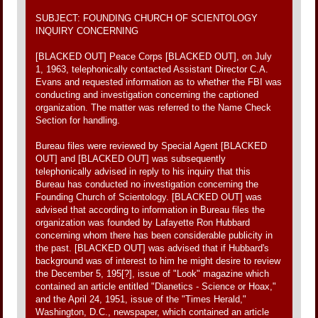
SUBJECT: FOUNDING CHURCH OF SCIENTOLOGY
INQUIRY CONCERNING
[BLACKED OUT] Peace Corps [BLACKED OUT], on July
1, 1963, telephonically contacted Assistant Director C.A.
Evans and requested information as to whether the FBI was
conducting and investigation concerning the captioned
organization. The matter was referred to the Name Check
Section for handling.
Bureau files were reviewed by Special Agent [BLACKED
OUT] and [BLACKED OUT] was subsequently
telephonically advised in reply to his inquiry that this
Bureau has conducted no investigation concerning the
Founding Church of Scientology. [BLACKED OUT] was
advised that according to information in Bureau files the
organization was founded by Lafayette Ron Hubbard
concerning whom there has been considerable publicity in
the past. [BLACKED OUT] was advised that if Hubbard's
background was of interest to him he might desire to review
the December 5, 195[?], issue of "Look" magazine which
contained an article entitled "Dianetics - Science or Hoax,"
and the April 24, 1951, issue of the "Times Herald,"
Washington, D.C., newspaper, which contained an article