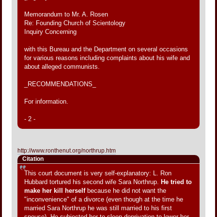
Memorandum to Mr. A. Rosen
Re: Founding Church of Scientology
Inquiry Concerning
with this Bureau and the Department on several occasions
for various reasons including complaints about his wife and
about alleged communists.
_RECOMMENDATIONS_
For information.
- 2 -
http://www.ronthenut.org/northrup.htm
Citation
This court document is very self-explanatory: L. Ron
Hubbard tortured his second wife Sara Northrup.
He tried to
make her kill herself
because he did not want the
"inconvenience" of a divorce (even though at the time he
married Sara Northrup he was still married to his first
spouse). He subjected her to sleep deprivation to lower her