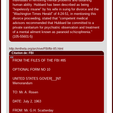
individuals in removing mental problems and obtaining
human ability. Hubbard has been described as being
"hopelessly insane" by his wife in suing for divorce and the
"Washington Times Herald" of 4-24-51, in mentioning this
divorce proceeding, stated that "competent medical
advisors recommended that Hubbard be committed to a
private sanitarium for psychiatric observation and treatment
of a mental ailment known as paranoid schizophrenia."
(105-55601-5)
http://entheta.org/archive/FBI/fbi-85.html
Citation de: FBI
FROM THE FILES OF THE FBI #85
OPTIONAL FORM NO 10
UNITED STATES GOVER[__]NT
Memorandum
TO: Mr. A. Rosen
DATE: July 2, 1963
FROM: Mr. G.H. Scatterday