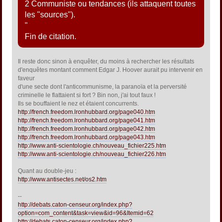
2 Communiste ou tendances (ils attaquent toutes
les "sources").
"
Fin de citation.
Il reste donc sinon à enquêter, du moins à rechercher les résultats
d'enquêtes montant comment Edgar J. Hoover aurait pu intervenir en
faveur
d'une secte dont l'anticommunisme, la paranoïa et la perversité
criminelle le flattaient si fort ? Bin non, j'ai tout faux !
Ils se bouffaient le nez et étaient concurrents.
http://french.freedom.lronhubbard.org/page040.htm
http://french.freedom.lronhubbard.org/page041.htm
http://french.freedom.lronhubbard.org/page042.htm
http://french.freedom.lronhubbard.org/page043.htm
http://www.anti-scientologie.ch/nouveau_fichier225.htm
http://www.anti-scientologie.ch/nouveau_fichier226.htm
Quant au double-jeu :
http://www.antisectes.net/os2.htm
--
http://debats.caton-censeur.org/index.php?
option=com_content&task=view&id=96&Itemid=62
http://debats.caton-censeur.org/index.php?