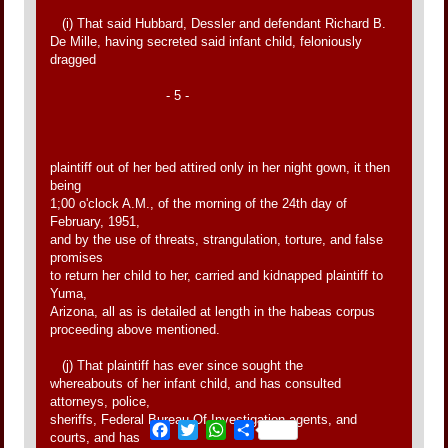
(i) That said Hubbard, Dessler and defendant Richard B.
De Mille, having secreted said infant child, feloniously
dragged
- 5 -
plaintiff out of her bed attired only in her night gown, it then
being
1;00 o'clock A.M., of the morning of the 24th day of
February, 1951,
and by the use of threats, strangulation, torture, and false
promises
to return her child to her, carried and kidnapped plaintiff to
Yuma,
Arizona, all as is detailed at length in the habeas corpus
proceeding above mentioned.
(j) That plaintiff has ever since sought the
whereabouts of her infant child, and has consulted
attorneys, police,
sheriffs, Federal Bureau Of Investigation agents, and
Facebook
Twitter
WhatsApp
Share
courts, and has