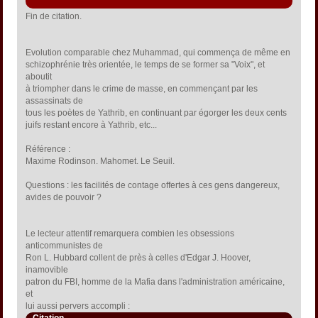
Fin de citation.
Evolution comparable chez Muhammad, qui commença de même en
schizophrénie très orientée, le temps de se former sa "Voix", et
aboutit
à triompher dans le crime de masse, en commençant par les
assassinats de
tous les poètes de Yathrib, en continuant par égorger les deux cents
juifs restant encore à Yathrib, etc...
Référence :
Maxime Rodinson. Mahomet. Le Seuil.
Questions : les facilités de contage offertes à ces gens dangereux,
avides de pouvoir ?
Le lecteur attentif remarquera combien les obsessions
anticommunistes de
Ron L. Hubbard collent de près à celles d'Edgar J. Hoover,
inamovible
patron du FBI, homme de la Mafia dans l'administration américaine,
et
lui aussi pervers accompli :