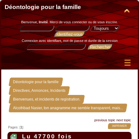
Déontologie pour la famille
Bienvenue,
Invité
. Merci de
vous connecter
ou de
vous inscrire
.
Connexion avec identifiant, mot de passe et durée de la session
»
Déontologie pour la famille
»
Directives, Annonces, Incidents
»
Bienvenues, et incidents de registration.
Alcofribad Nasier, ton anagramme me semble transparent, mais...
previous topic
next topic
IMPRIMER
Pages: [
1
]
Lu 47700 fois