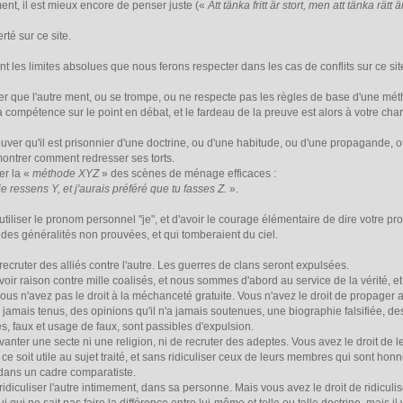
ment, il est mieux encore de penser juste («
Att tänka fritt är stort, men att tänka rätt ä
erté sur ce site.
nt les limites absolues que nous ferons respecter dans les cas de conflits sur ce si
er que l'autre ment, ou se trompe, ou ne respecte pas les règles de base d'une mé
a compétence sur le point en débat, et le fardeau de la preuve est alors à votre cha
rouver qu'il est prisonnier d'une doctrine, ou d'une habitude, ou d'une propagande, o
montrer comment redresser ses torts.
er la «
méthode XYZ
» des scènes de ménage efficaces :
je ressens Y, et j'aurais préféré que tu fasses Z.
».
tiliser le pronom personnel "je", et d'avoir le courage élémentaire de dire votre pr
 des généralités non prouvées, et qui tomberaient du ciel.
recruter des alliés contre l'autre. Les guerres de clans seront expulsées.
ir raison contre mille coalisés, et nous sommes d'abord au service de la vérité, et 
vous n'avez pas le droit à la méchanceté gratuite. Vous n'avez le droit de propager 
 jamais tenus, des opinions qu'il n'a jamais soutenues, une biographie falsifiée, des
és, faux et usage de faux, sont passibles d'expulsion.
vanter une secte ni une religion, ni de recruter des adeptes. Vous avez le droit de le
 ce soit utile au sujet traité, et sans ridiculiser ceux de leurs membres qui sont hon
fs dans un cadre comparatiste.
 ridiculiser l'autre intimement, dans sa personne. Mais vous avez le droit de ridicul