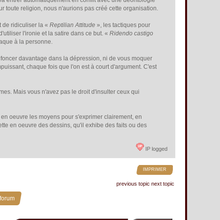
 il va entrer automatiquement en conflit avec une déontologie
r toute religion, nous n'aurions pas créé cette organisation.
 de ridiculiser la «
Reptilian Attitude
», les tactiques pour
d'utiliser l'ironie et la satire dans ce but. «
Ridendo castigo
ttaque à la personne.
'enfoncer davantage dans la dépression, ni de vous moquer
'impuissant, chaque fois que l'on est à court d'argument. C'est
es. Mais vous n'avez pas le droit d'insulter ceux qui
re en oeuvre les moyens pour s'exprimer clairement, en
 mette en oeuvre des dessins, qu'il exhibe des faits ou des
IP logged
IMPRIMER
previous topic
next topic
 forum