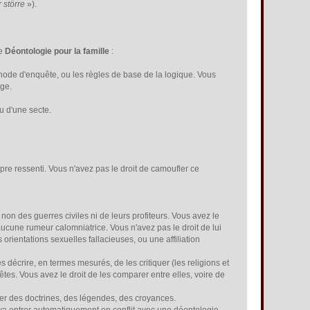
r större
»).
te
Déontologie pour la famille
:
thode d'enquête, ou les règles de base de la logique. Vous
rge.
u d'une secte.
opre ressenti. Vous n'avez pas le droit de camoufler ce
non des guerres civiles ni de leurs profiteurs. Vous avez le
aucune rumeur calomniatrice. Vous n'avez pas le droit de lui
 orientations sexuelles fallacieuses, ou une affiliation
s décrire, en termes mesurés, de les critiquer (les religions et
nêtes. Vous avez le droit de les comparer entre elles, voire de
iser des doctrines, des légendes, des croyances.