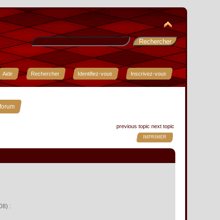
Aide
Rechercher
Identifiez-vous
Inscrivez-vous
 forum
previous topic
next topic
IMPRIMER
08) :