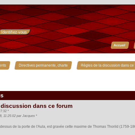
Accueil
»
»
ents
Directives permanente, charte
Règles de la discussion dans ce
is
 discussion dans ce forum
7:32 *
08, 11:25:02 par Jacques
*
u dessus de la porte de l'Aula, est gravée cette maxime de Thomas Thorild (1759-18