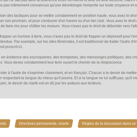
i qui ne sait pas faire la différence entre lui-même et telle ou telle doctrine, mais
ions pas intimement convaincus qu'une déontologie l'emporte sur toute croyance et su
liser des tactiques pour se mettre constamment en position haute, vous avez le droit
ser son prochain, et pour s'entourer d'un harem ou d'un
fan club
. Vous avez le droit 
t de faire rire pour châtier les moeurs. Vous n'avez pas le droit de déborder vers l'a
 frapper un homme à terre, vous n'avez pas le droit de frapper un dépressif pour l
étendue. Par exemple, sur les sites féministes, il est traditionnel de traiter l'autre d
st proscrit ici.
e en évidence des escroqueries, des tromperies, des mensonges politiques, des crim
s. Vous devez constamment leur tenir ouvert le chemin de la résipiscence.
der à l'autre de s'exprimer clairement, et en français. Chacun a le devoir de mett
en respectant la langue du mieux qu'il pourra. Et si la langue ne lui suffit pas, qu'il
yen, le devoir de clarté est un dû par les auteurs aux lecteurs.
»
»
ents
Directives permanente, charte
Règles de la discussion dans ce