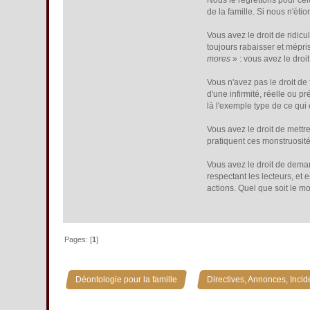
Nous le regrettons pour celu
de la famille. Si nous n'ét
Vous avez le droit de ridicu
toujours rabaisser et mépri
mores
» : vous avez le droi
Vous n'avez pas le droit de
d'une infirmité, réelle ou pr
là l'exemple type de ce qui e
Vous avez le droit de mettr
pratiquent ces monstruosité
Vous avez le droit de deman
respectant les lecteurs, et 
actions. Quel que soit le mo
Pages: [
1
]
»
Déontologie pour la famille
Directives, Annonces, Incid