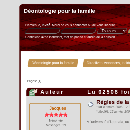
Déontologie pour la famille
Bienvenue,
Invité
. Merci de
vous connecter
ou de
vous inscrire
.
Connexion avec identifiant, mot de passe et durée de la session
»
Déontologie pour la famille
Directives, Annonces, Incid
Pages: [
1
]
Auteur
Lu 62508 fo
Règles de la
*
le:
09 mars 2006, 12:2
Jacques
*
Modifié: 12 janvier 20
Néophyte
A l'université d'Uppsala, a
Messages: 29