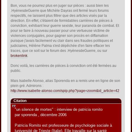
Bon, vous ne pourrez plus en juger sur pièces : aussi bien les
.HyènesdeGuerre que Michèle Dayras ont fermé leurs forums
respectifs, ne laissent plus filtrer que des articles visés par la
direction. En effet, c'étaient de formidables carrières de pièces à
conviction, exhibant leur guerre sexiste, leur paranoïa de combat. Et
pour se faire à nouveau passer pour une vertueuse victime de
violences conjugales, pour gagner son procès en diffamation
puisque j'avais facilement vu clair dans ses fraudes politiques et
judiciaires, Hélène Palma s'est dépêchée d'en faire effacer les
traces, que ce soit sur le forum des .HyènesdeGuerre, ou sur
brokenlink
.
Donc voilà, les carrières de pièces à conviction ont été fermées au
public.
Mais Isabelle Alonso, alias Sporenda en a remis une en ligne de son
plein gré. Admirons :
http://www.isabelle-alonso.com/spip.php?page=zoom&id_article=42
Citation
"un silence de mortes" : interview de patricia romito
par sporenda , décembre 2006
Patricia Romito est professeure de psychologie sociale à
luniversité de Trieste (Italie). Elle travaille sur la santé