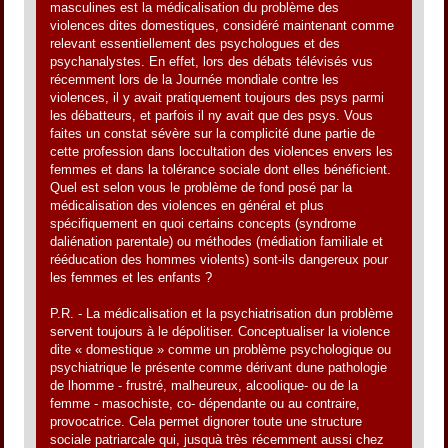
masculines est la médicalisation du problème des
violences dites domestiques, considéré maintenant comme
relevant essentiellement des psychologues et des
psychanalystes. En effet, lors des débats télévisés vus
récemment lors de la Journée mondiale contre les
violences, il y avait pratiquement toujours des psys parmi
les débatteurs, et parfois il ny avait que des psys. Vous
faites un constat sévère sur la complicité dune partie de
cette profession dans loccultation des violences envers les
femmes et dans la tolérance sociale dont elles bénéficient.
Quel est selon vous le problème de fond posé par la
médicalisation des violences en général et plus
spécifiquement en quoi certains concepts (syndrome
daliénation parentale) ou méthodes (médiation familiale et
rééducation des hommes violents) sont-ils dangereux pour
les femmes et les enfants ?
P.R. - La médicalisation et la psychiatrisation dun problème
servent toujours à le dépolitiser. Conceptualiser la violence
dite « domestique » comme un problème psychologique ou
psychiatrique le présente comme dérivant dune pathologie
de lhomme - frustré, malheureux, alcoolique- ou de la
femme - masochiste, co- dépendante ou au contraire,
provocatrice. Cela permet dignorer toute une structure
sociale patriarcale qui, jusquà très récemment aussi chez