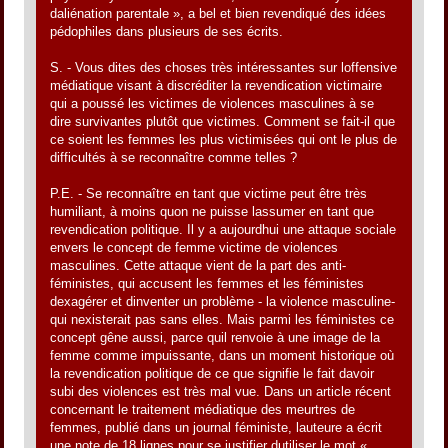
daliénation parentale », a bel et bien revendiqué des idées
pédophiles dans plusieurs de ses écrits.
S. - Vous dites des choses très intéressantes sur loffensive
médiatique visant à discréditer la revendication victimaire
qui a poussé les victimes de violences masculines à se
dire survivantes plutôt que victimes. Comment se fait-il que
ce soient les femmes les plus victimisées qui ont le plus de
difficultés à se reconnaître comme telles ?
P.E. - Se reconnaître en tant que victime peut être très
humiliant, à moins quon ne puisse lassumer en tant que
revendication politique. Il y a aujourdhui une attaque sociale
envers le concept de femme victime de violences
masculines. Cette attaque vient de la part des anti-
féministes, qui accusent les femmes et les féministes
dexagérer et dinventer un problème - la violence masculine-
qui nexisterait pas sans elles. Mais parmi les féministes ce
concept gêne aussi, parce quil renvoie à une image de la
femme comme impuissante, dans un moment historique où
la revendication politique de ce que signifie le fait davoir
subi des violences est très mal vue. Dans un article récent
concernant le traitement médiatique des meurtres de
femmes, publié dans un journal féministe, lauteure a écrit
une note de 18 lignes pour se justifier dutiliser le mot «