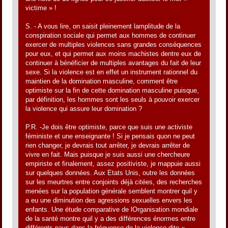
victime » !
S. - A vous lire, on saisit pleinement lamplitude de la
conspiration sociale qui permet aux hommes de continuer
exercer de multiples violences sans grandes conséquences
pour eux, et qui permet aux moins machistes dentre eux de
continuer à bénéficier de multiples avantages du fait de leur
sexe. Si la violence est en effet un instrument rationnel du
maintien de la domination masculine, comment être
optimiste sur la fin de cette domination masculine puisque,
par définition, les hommes sont les seuls à pouvoir exercer
la violence qui assure leur domination ?
P.R. -Je dois être optimiste, parce que suis une activiste
féministe et une enseignante ! Si je pensais quon ne peut
rien changer, je devrais tout arrêter, je devrais arrêter de
vivre en fait. Mais puisque je suis aussi une chercheure
empiriste et finalement, assez positiviste, je mappuie aussi
sur quelques données. Aux Etats Unis, outre les données
sur les meurtres entre conjoints déjà citées, des recherches
menées sur la population générale semblent montrer quil y
a eu une diminution des agressions sexuelles envers les
enfants. Une étude comparative de lOrganisation mondiale
de la santé montre quil y a des différences énormes entre
différents pays dans la fréquence de la violence dite «