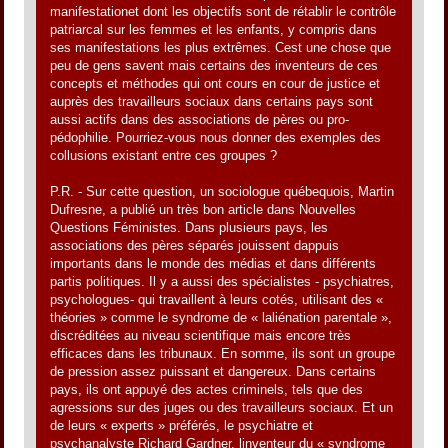
manifestationet dont les objectifs sont de rétablir le contrôle
patriarcal sur les femmes et les enfants, y compris dans
ses manifestations les plus extrêmes. Cest une chose que
peu de gens savent mais certains des inventeurs de ces
concepts et méthodes qui ont cours en cour de justice et
auprès des travailleurs sociaux dans certains pays sont
aussi actifs dans des associations de pères ou pro-
pédophilie. Pourriez-vous nous donner des exemples des
collusions existant entre ces groupes ?
P.R. - Sur cette question, un sociologue québequois, Martin
Dufresne, a publié un très bon article dans Nouvelles
Questions Féministes. Dans plusieurs pays, les
associations des pères séparés jouissent dappuis
importants dans le monde des médias et dans différents
partis politiques. Il y a aussi des spécialistes - psychiatres,
psychologues- qui travaillent à leurs cotés, utilisant des «
théories » comme le syndrome de « laliénation parentale »,
discréditées au niveau scientifique mais encore très
efficaces dans les tribunaux. En somme, ils sont un groupe
de pression assez puissant et dangereux. Dans certains
pays, ils ont appuyé des actes criminels, tels que des
agressions sur des juges ou des travailleurs sociaux. Et un
de leurs « experts » préférés, le psychiatre et
psychanalyste Richard Gardner, linventeur du « syndrome