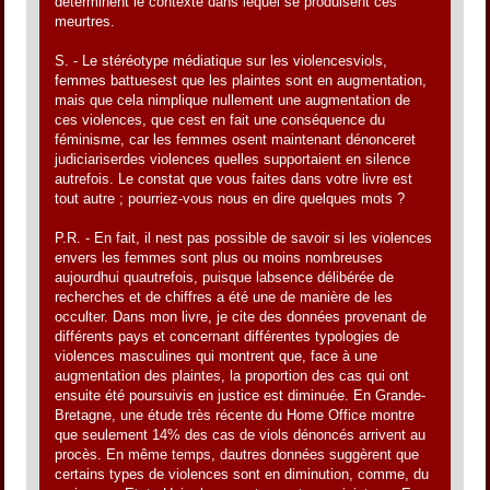
déterminent le contexte dans lequel se produisent ces
meurtres.
S. - Le stéréotype médiatique sur les violencesviols,
femmes battuesest que les plaintes sont en augmentation,
mais que cela nimplique nullement une augmentation de
ces violences, que cest en fait une conséquence du
féminisme, car les femmes osent maintenant dénonceret
judiciariserdes violences quelles supportaient en silence
autrefois. Le constat que vous faites dans votre livre est
tout autre ; pourriez-vous nous en dire quelques mots ?
P.R. - En fait, il nest pas possible de savoir si les violences
envers les femmes sont plus ou moins nombreuses
aujourdhui quautrefois, puisque labsence délibérée de
recherches et de chiffres a été une de manière de les
occulter. Dans mon livre, je cite des données provenant de
différents pays et concernant différentes typologies de
violences masculines qui montrent que, face à une
augmentation des plaintes, la proportion des cas qui ont
ensuite été poursuivis en justice est diminuée. En Grande-
Bretagne, une étude très récente du Home Office montre
que seulement 14% des cas de viols dénoncés arrivent au
procès. En même temps, dautres données suggèrent que
certains types de violences sont en diminution, comme, du