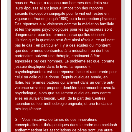
nous en Europe, a reconnu aux hommes des droits sur
leurs épouses allant jusquà limposition des rapports
sexuels (lexception conjugale pour le viol est restée en
vigueur en France jusquà 1980) ou à la correction physique.
Des réponses aux violences comme la médiation familiale
et les thérapies psychologiques pour les agresseurs sont
dangereuses pour les femmes parce quelles donnent
lillusion que la question peut être ainsi résolue, ce qui nest
pas le cas : en particulier, il y a des études qui montrent
que des femmes contraintes à la médiation, ou dont les
partenaires suivent une thérapie, continuent à être
agressées par ces hommes. Le problème est que, comme
jessaie dexpliquer dans le livre, la réponse «
psychologisante » est une réponse facile et rassurante pour
celui ou celle qui la donne. Depuis quelques année, en
Italie, les femmes battues qui arrivent dans un centre anti-
violence se voient proposer demblée une rencontre avec la
psychologue, alors que seulement quelques-unes dentre
elles en auraient besoin. Cest, de la part des Centres,
labandon de leur méthodologie originale, et une tendance
très inquiétante.
S. - Vous inscrivez certaines de ces innovations
conceptuelles et thérapeutiques dans le cadre dun backlash
antifemmesdont les associations de pères sont une autre