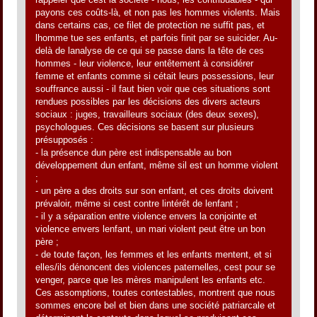
payons ces coûts-là, et non pas les hommes violents. Mais
dans certains cas, ce filet de protection ne suffit pas, et
lhomme tue ses enfants, et parfois finit par se suicider. Au-
delà de lanalyse de ce qui se passe dans la tête de ces
hommes - leur violence, leur entêtement à considérer
femme et enfants comme si cétait leurs possessions, leur
souffrance aussi - il faut bien voir que ces situations sont
rendues possibles par les décisions des divers acteurs
sociaux : juges, travailleurs sociaux (des deux sexes),
psychologues. Ces décisions se basent sur plusieurs
présupposés :
- la présence dun père est indispensable au bon
développement dun enfant, même sil est un homme violent
;
- un père a des droits sur son enfant, et ces droits doivent
prévaloir, même si cest contre lintérêt de lenfant ;
- il y a séparation entre violence envers la conjointe et
violence envers lenfant, un mari violent peut être un bon
père ;
- de toute façon, les femmes et les enfants mentent, et si
elles/ils dénoncent des violences paternelles, cest pour se
venger, parce que les mères manipulent les enfants etc.
Ces assomptions, toutes contestables, montrent que nous
sommes encore bel et bien dans une société patriarcale et