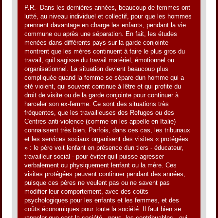
P.R.- Dans les dernières années, beaucoup de femmes ont
lutté, au niveau individuel et collectif, pour que les hommes
prennent davantage en charge les enfants, pendant la vie
commune ou après une séparation. En fait, les études
menées dans différents pays sur la garde conjointe
montrent que les mères continuent à faire le plus gros du
travail, quil sagisse du travail matériel, émotionnel ou
organisationnel. La situation devient beaucoup plus
compliquée quand la femme se sépare dun homme qui a
été violent, qui souvent continue à lêtre et qui profite du
droit de visite ou de la garde conjointe pour continuer à
harceler son ex-femme. Ce sont des situations très
fréquentes, que les travailleuses des Refuges ou des
Centres anti-violence (comme on les appelle en Italie)
connaissent très bien. Parfois, dans ces cas, les tribunaux
et les services sociaux organisent des visites « protégées
» : le père voit lenfant en présence dun tiers - éducateur,
travailleur social - pour éviter quil puisse agresser
verbalement ou physiquement lenfant ou la mère. Ces
visites protégées peuvent continuer pendant des années,
puisque ces pères ne veulent pas ou ne savent pas
modifier leur comportement, avec des coûts
psychologiques pour les enfants et les femmes, et des
coûts économiques pour toute la société. Il faut bien se
rappeler que cest la société - nous, les contribuables - qui