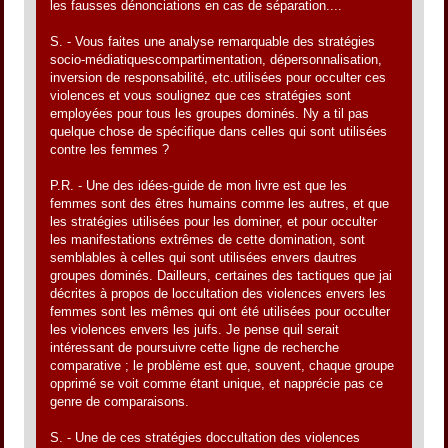
les fausses dénonciations en cas de séparation....
S. - Vous faites une analyse remarquable des stratégies
socio-médiatiquescompartimentation, dépersonnalisation,
inversion de responsabilité, etc.utilisées pour occulter ces
violences et vous soulignez que ces stratégies sont
employées pour tous les groupes dominés. Ny a til pas
quelque chose de spécifique dans celles qui sont utilisées
contre les femmes ?
P.R. - Une des idées-guide de mon livre est que les
femmes sont des êtres humains comme les autres, et que
les stratégies utilisées pour les dominer, et pour occulter
les manifestations extrêmes de cette domination, sont
semblables à celles qui sont utilisées envers dautres
groupes dominés. Dailleurs, certaines des tactiques que jai
décrites à propos de loccultation des violences envers les
femmes sont les mêmes qui ont été utilisées pour occulter
les violences envers les juifs. Je pense quil serait
intéressant de poursuivre cette ligne de recherche
comparative ; le problème est que, souvent, chaque groupe
opprimé se voit comme étant unique, et napprécie pas ce
genre de comparaisons.
S. - Une de ces stratégies doccultation des violences