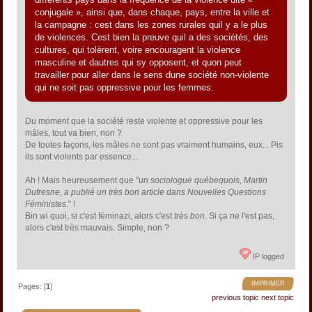
conjugale », ainsi que, dans chaque, pays, entre la ville et
la campagne : cest dans les zones rurales quil y a le plus
de violences. Cest bien la preuve quil a des sociétés, des
cultures, qui tolèrent, voire encouragent la violence
masculine et dautres qui sy opposent, et quon peut
travailler pour aller dans le sens dune société non-violente
qui ne soit pas oppressive pour les femmes.
Du moment que la société reste violente et oppressive pour les
mâles, tout va bien, non ?
De toutes façons, les mâles ne sont pas vraiment humains, eux... Pis
ils sont violents par essence...
Ah ! Mais heureusement que "
un sociologue québequois, Martin
Dufresne, a publié un très bon article dans Nouvelles Questions
Féministes.
" !
Bin wi quoi, si c'est féminazi, alors c'est
très bon
. Si ça ne l'est pas,
alors c'est très mauvais. Simple, non ?
IP logged
IMPRIMER
Pages: [
1
]
previous topic
next topic