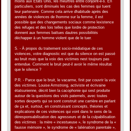
moins aux Etats Unis, les meurtres entre conjoint-e-s. En
particuliers, sont diminués les cas des femmes qui tuent
leur partenaire. Comme cela arrive dhabitude après des
années de violences de lhomme sur la femme, il est
possible que des changements sociaux comme lexistence
des refuges et des lois telles que lordre de protection
donnent aux femmes battues dautres possibilités
déchapper à un homme violent que de le tuer.
S. - À propos du traitement socio-médiatique de ces
violences, votre diagnostic est que du silence on est passé
au bruit mais que la voix des victimes nest toujours pas
entendue. Comment le bruit peut-il avoir le même résultat
que le silence ?
P.R. - Parce que le bruit, le vacarme, finit par couvrir la voix
des victimes. Louise Armstrong, activiste et écrivaine
étatsunienne, décrit bien la cacophonie qui sest produite
autour de la questions des viols paternels, avec toutes
sortes dexperts qui se sont construit une carrière en parlant
de ça et, surtout, en construisant concepts, théories et
explications de ces violences qui vont dans le sens de la
déresponsabilisation des agresseurs et de la culpabilisation
des victimes : la mère « incestueuse », le syndrome de la «
fausse mémoire », le syndrome de « laliénation parentale »,