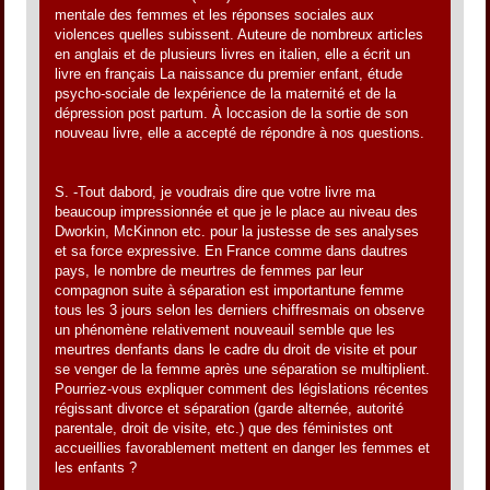
mentale des femmes et les réponses sociales aux
violences quelles subissent. Auteure de nombreux articles
en anglais et de plusieurs livres en italien, elle a écrit un
livre en français La naissance du premier enfant, étude
psycho-sociale de lexpérience de la maternité et de la
dépression post partum. À loccasion de la sortie de son
nouveau livre, elle a accepté de répondre à nos questions.
S. -Tout dabord, je voudrais dire que votre livre ma
beaucoup impressionnée et que je le place au niveau des
Dworkin, McKinnon etc. pour la justesse de ses analyses
et sa force expressive. En France comme dans dautres
pays, le nombre de meurtres de femmes par leur
compagnon suite à séparation est importantune femme
tous les 3 jours selon les derniers chiffresmais on observe
un phénomène relativement nouveauil semble que les
meurtres denfants dans le cadre du droit de visite et pour
se venger de la femme après une séparation se multiplient.
Pourriez-vous expliquer comment des législations récentes
régissant divorce et séparation (garde alternée, autorité
parentale, droit de visite, etc.) que des féministes ont
accueillies favorablement mettent en danger les femmes et
les enfants ?