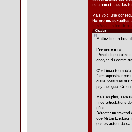
notamment chez les fem
Mais voici une conséqu
Hormones sexuelles et
http://deonto-famille.i
Citation
Mettez bout à bout d
Première info :
.Psychologue clinicie
analyse du contre-tra
C'est incontournable,
faire superviser par 
claire possibles sur 
psychologue. On en es
Mais en plus, sera t
fines articulations d
génie.
Détecter un travesti
que Milton Erickson 
gestes autour de sa 