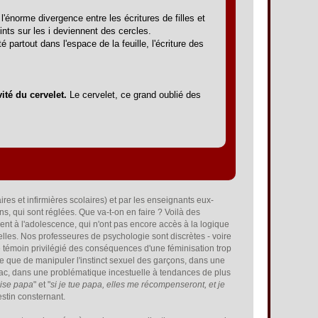
'énorme divergence entre les écritures de filles et
ints sur les i deviennent des cercles.
ité partout dans l'espace de la feuille, l'écriture des
.
ité du cervelet.
Le cervelet, ce grand oublié des
res et infirmières scolaires) et par les enseignants eux-
ns, qui sont réglées. Que va-t-on en faire ? Voilà des
ent à l'adolescence, qui n'ont pas encore accès à la logique
elles. Nos professeures de psychologie sont discrètes - voire
le témoin privilégié des conséquences d'une féminisation trop
ée que de manipuler l'instinct sexuel des garçons, dans une
ac, dans une problématique incestuelle à tendances de plus
uise papa
" et "
si je tue papa, elles me récompenseront, et je
stin consternant.