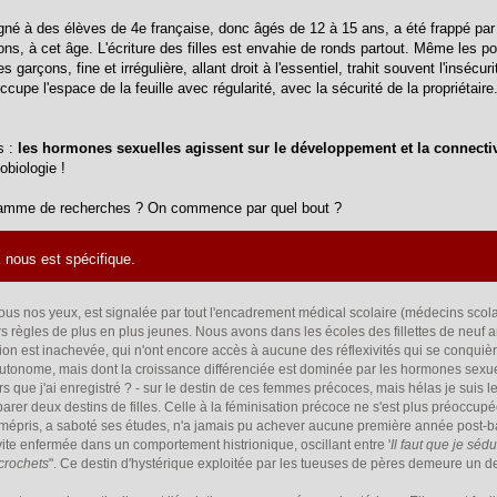
gné à des élèves de 4e française, donc âgés de 12 à 15 ans, a été frappé par l
ons, à cet âge. L'écriture des filles est envahie de ronds partout. Même les po
es garçons, fine et irrégulière, allant droit à l'essentiel, trahit souvent l'insécur
cupe l'espace de la feuille avec régularité, avec la sécurité de la propriétaire
s :
les hormones sexuelles agissent sur le développement et la connectiv
biologie !
gramme de recherches ? On commence par quel bout ?
i nous est spécifique.
sous nos yeux, est signalée par tout l'encadrement médical scolaire (médecins scolai
urs règles de plus en plus jeunes. Nous avons dans les écoles des fillettes de neuf a
ion est inachevée, qui n'ont encore accès à aucune des réflexivités qui se conquièr
n autonome, mais dont la croissance différenciée est dominée par les hormones sexu
rs que j'ai enregistré ? - sur le destin de ces femmes précoces, mais hélas je suis 
rer deux destins de filles. Celle à la féminisation précoce ne s'est plus préoccup
 mépris, a saboté ses études, n'a jamais pu achever aucune première année post-b
vite enfermée dans un comportement histrionique, oscillant entre '
Il faut que je séd
 crochets
". Ce destin d'hystérique exploitée par les tueuses de pères demeure un de