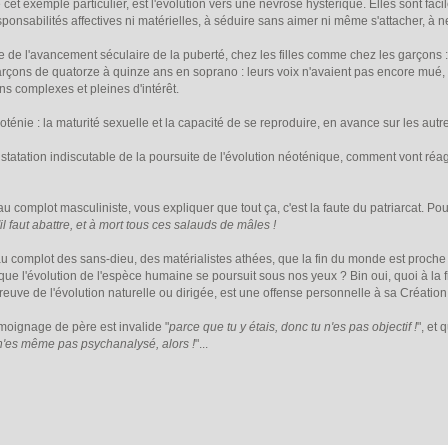
 cet exemple particulier, est l'évolution vers une névrose hystérique. Elles sont 
nsabilités affectives ni matérielles, à séduire sans aimer ni même s'attacher, à n
e de l'avancement séculaire de la puberté, chez les filles comme chez les garçons 
arçons de quatorze à quinze ans en soprano : leurs voix n'avaient pas encore mué, 
ons complexes et pleines d'intérêt.
oténie : la maturité sexuelle et la capacité de se reproduire, en avance sur les aut
nstatation indiscutable de la poursuite de l'évolution néoténique, comment vont réa
u complot masculiniste, vous expliquer que tout ça, c'est la faute du patriarcat. Po
'il faut abattre, et à mort tous ces salauds de mâles !
au complot des sans-dieu, des matérialistes athées, que la fin du monde est proche 
ue l'évolution de l'espèce humaine se poursuit sous nos yeux ? Bin oui, quoi à la fi
euve de l'évolution naturelle ou dirigée, est une offense personnelle à sa Création à 
oignage de père est invalide "
parce que tu y étais, donc tu n'es pas objectif !
", et 
u n'es même pas psychanalysé, alors !
"...