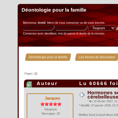
Déontologie pour la famille
Bienvenue,
Invité
. Merci de
vous connecter
ou de
vous inscrire
.
Connexion avec identifiant, mot de passe et durée de la session
»
Déontologie pour la famille
Les forums de discussion
Pages: [
1
]
Auteur
Lu 60666 fo
Hormones sex
cérebelleuse
Jacques
*
le:
15 février 2007, 11:
*
Modifié: 07 janvier 2008, 01
Néophyte
Messages: 29
Mettez bout à bout deux inf