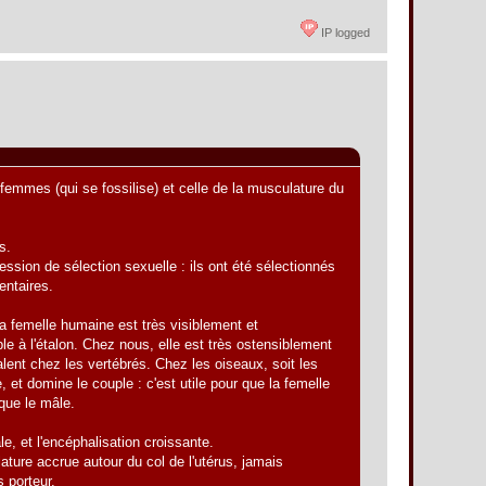
IP logged
 femmes (qui se fossilise) et celle de la musculature du
s.
ression de sélection sexuelle : ils ont été sélectionnés
entaires.
a femelle humaine est très visiblement et
e à l'étalon. Chez nous, elle est très ostensiblement
ent chez les vertébrés. Chez les oiseaux, soit les
 et domine le couple : c'est utile pour que la femelle
 que le mâle.
le, et l'encéphalisation croissante.
ture accrue autour du col de l'utérus, jamais
 porteur.