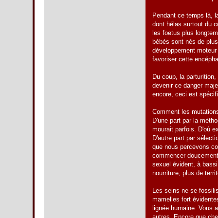
Pendant ce temps là, la
dont hélas surtout du 
les foetus plus longtem
bébés sont nés de plus
développement moteur r
favoriser cette encéph
Du coup, la parturition
devenir ce danger maje
encore, ceci est spécif
Comment les mutations
D'une part par la métho
mourait parfois. D'où e
D'autre part par sélect
que nous percevons comm
commencer doucement, m
sexuel évident, à bassi
nourriture, plus de terr
Les seins ne se fossili
mamelles fort évidentes
lignée humaine. Vous 
autres. Encore que chez