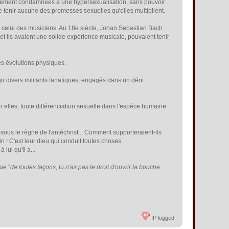
facilement condamnées à une hypersexualisation, sans pouvoir
e tenir aucune des promesses sexuelles qu'elles multiplient.
: celui des musiciens. Au 18e siècle, Johan Sebastian Bach
et ils avaient une solide expérience musicale, pouvaient tenir
res évolutions physiques.
gir divers militants fanatiques, engagés dans un déni
ur elles, toute différenciation sexuelle dans l'espèce humaine
sous le règne de l'antéchrist... Comment supporteraient-ils
n ! C'est leur dieu qui conduit toutes choses
lui qu'il a...
que "
de toutes façons, tu n'as pas le droit d'ouvrir la bouche
IP logged