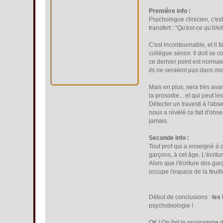
Première info :
Psychologue clinicien, c'es
transfert : "
Qu'est-ce qu'il/el
C'est incontournable, et il 
collègue sénior. Il doit se 
ce dernier point est normale
ils ne seraient pas dans m
Mais en plus, sera très ava
la prosodie... et qui peut l
Détecter un travesti à l'a
nous a révélé ce fait d'obse
jamais.
Seconde info :
Tout prof qui a enseigné à 
garçons, à cet âge. L'écritu
Alors que l'écriture des garç
occupe l'espace de la feuill
Début de conclusions :
les
psychobiologie !
OK ! On fait le programme