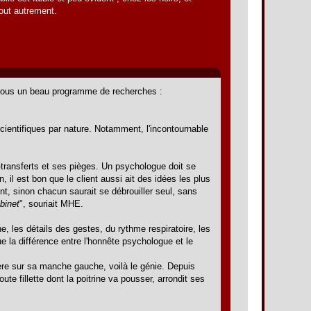
out autrement.
t vous un beau programme de recherches :
scientifiques par nature. Notamment, l'incontournable
e-transferts et ses pièges. Un psychologue doit se
n, il est bon que le client aussi ait des idées les plus
ent, sinon chacun saurait se débrouiller seul, sans
binet
", souriait MHE.
, les détails des gestes, du rythme respiratoire, les
tue la différence entre l'honnête psychologue et le
ière sur sa manche gauche, voilà le génie. Depuis
e fillette dont la poitrine va pousser, arrondit ses