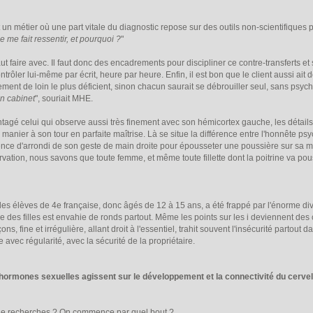
t un métier où une part vitale du diagnostic repose sur des outils non-scientifiques
le me fait ressentir, et pourquoi ?
"
faut faire avec. Il faut donc des encadrements pour discipliner ce contre-transferts 
contrôler lui-même par écrit, heure par heure. Enfin, il est bon que le client aussi ai
ment de loin le plus déficient, sinon chacun saurait se débrouiller seul, sans psycho
on cabinet
", souriait MHE.
ntagé celui qui observe aussi très finement avec son hémicortex gauche, les détails d
es manier à son tour en parfaite maîtrise. Là se situe la différence entre l'honnête ps
bsence d'arrondi de son geste de main droite pour épousseter une poussière sur sa 
rvation, nous savons que toute femme, et même toute fillette dont la poitrine va pou
des élèves de 4e française, donc âgés de 12 à 15 ans, a été frappé par l'énorme diver
re des filles est envahie de ronds partout. Même les points sur les i deviennent des 
ons, fine et irrégulière, allant droit à l'essentiel, trahit souvent l'insécurité partout 
e avec régularité, avec la sécurité de la propriétaire.
 hormones sexuelles agissent sur le développement et la connectivité du cervel
 de recherches ? On commence par quel bout ?