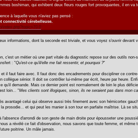
mes boshiman, qui exhibent deux fleurs rouges fort provoquantes, il en va t
ence à laquelle vous n'aviez pas pensé :
 connectivité cérebelleuse.
nfo/index.php?topic=70.0
eux informations, dont la seconde est triviale, et vous voyez s'ouvrir devan
n, c'est un métier où une part vitale du diagnostic repose sur des outils non-
nsfert : "
Qu'est-ce qu'il/elle me fait ressentir, et pourquoi ?
"
 et il faut faire avec. Il faut donc des encadrements pour discipliner ce contr
un collègue sénior. Il doit se contrôler lui-même par écrit, heure par heure. Enfi
ce qu'il demande. Mais ce dernier point est normalement de loin le plus défici
t loin... "
Mes clients sont illogiques, sinon, ils ne seraient pas dans mon ca
rès avantagé celui qui observe aussi très finement avec son hémicortex gauche
e la prosodie... et qui peut les manier à son tour en parfaite maîtrise. Là se si
 à l'absence d'arrondi de son geste de main droite pour épousseter une pouss
nous a révélé ce fait d'observation, nous savons que toute femme, et même tout
future poitrine. Un mâle jamais.