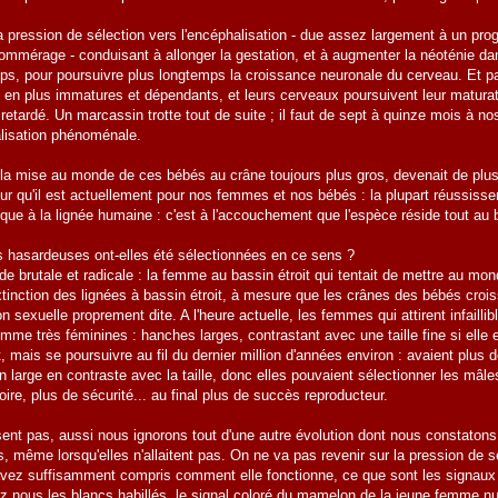
 pression de sélection vers l'encéphalisation - due assez largement à un prog
commérage - conduisant à allonger la gestation, et à augmenter la néoténie da
ps, pour poursuivre plus longtemps la croissance neuronale du cerveau. Et par
 en plus immatures et dépendants, et leurs cerveaux poursuivent leur matura
etardé. Un marcassin trotte tout de suite ; il faut de sept à quinze mois à n
alisation phénoménale.
, la mise au monde de ces bébés au crâne toujours plus gros, devenait de plus e
ur qu'il est actuellement pour nos femmes et nos bébés : la plupart réussisse
ique à la lignée humaine : c'est à l'accouchement que l'espèce réside tout au 
 hasardeuses ont-elles été sélectionnées en ce sens ?
de brutale et radicale : la femme au bassin étroit qui tentait de mettre au mon
xtinction des lignées à bassin étroit, à mesure que les crânes des bébés crois
ion sexuelle proprement dite. A l'heure actuelle, les femmes qui attirent infai
e très féminines : hanches larges, contrastant avec une taille fine si elle es
ais se poursuivre au fil du dernier million d'années environ : avaient plus
n large en contraste avec la taille, donc elles pouvaient sélectionner les mâl
itoire, plus de sécurité... au final plus de succès reproducteur.
sent pas, aussi nous ignorons tout d'une autre évolution dont nous constaton
, même lorsqu'elles n'allaitent pas. On ne va pas revenir sur la pression de s
avez suffisamment compris comment elle fonctionne, ce que sont les signau
 nous les blancs habillés, le signal coloré du mamelon de la jeune femme nubil