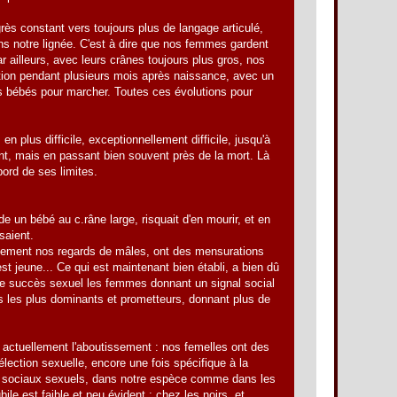
rès constant vers toujours plus de langage articulé,
ns notre lignée. C'est à dire que nos femmes gardent
 ailleurs, avec leurs crânes toujours plus gros, nos
tion pendant plusieurs mois après naissance, avec un
os bébés pour marcher. Toutes ces évolutions pour
n plus difficile, exceptionnellement difficile, jusqu'à
nt, mais en passant bien souvent près de la mort. Là
bord de ses limites.
de un bébé au c.râne large, risquait d'en mourir, et en
saient.
lliblement nos regards de mâles, ont des mensurations
t jeune... Ce qui est maintenant bien établi, a bien dû
 de succès sexuel les femmes donnant un signal social
es les plus dominants et prometteurs, donnant plus de
s actuellement l'aboutissement : nos femelles ont des
élection sexuelle, encore une fois spécifique à la
x sociaux sexuels, dans notre espèce comme dans les
e est faible et peu évident ; chez les noirs, et