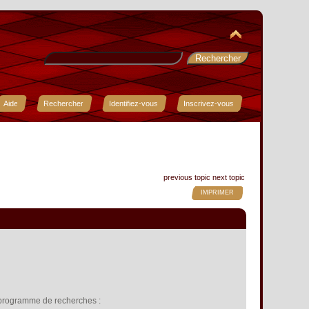
Aide
Rechercher
Identifiez-vous
Inscrivez-vous
previous topic
next topic
IMPRIMER
u programme de recherches :