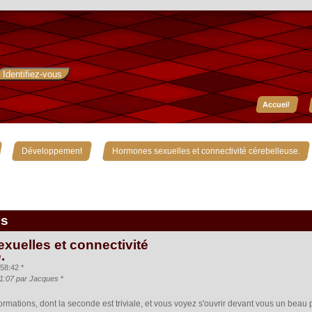
Accueil
»
»
Développement
Hormones sexuelles et connectivité cérebelleuse.
is
uelles et connectivité
.
58:42 *
:31:07 par Jacques
*
ormations, dont la seconde est triviale, et vous voyez s'ouvrir devant vous un bea