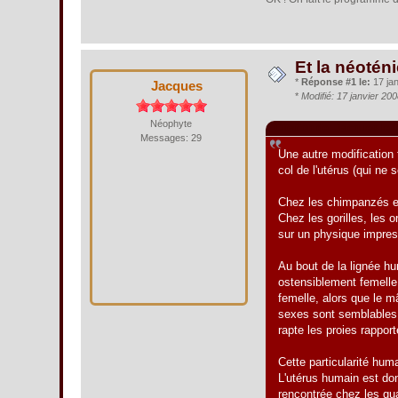
Et la néoténi
*
Réponse #1 le:
17 jan
Jacques
*
Modifié: 17 janvier 20
Néophyte
Citation de: Jacques le 
Messages: 29
Une autre modification 
col de l'utérus (qui ne s
Chez les chimpanzés et
Chez les gorilles, les 
sur un physique impress
Au bout de la lignée hu
ostensiblement femelle
femelle, alors que le 
sexes sont semblables, 
rapte les proies rappor
Cette particularité huma
L'utérus humain est don
rencontrée chez les qua