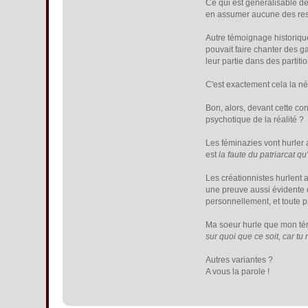
Ce qui est généralisable de
en assumer aucune des respo
Autre témoignage historiqu
pouvait faire chanter des g
leur partie dans des partiti
C'est exactement cela la né
Bon, alors, devant cette co
psychotique de la réalité ?
Les féminazies vont hurler a
est
la faute du patriarcat qu
Les créationnistes hurlent 
une preuve aussi évidente q
personnellement, et toute pr
Ma soeur hurle que mon tém
sur quoi que ce soit, car t
Autres variantes ?
A vous la parole !