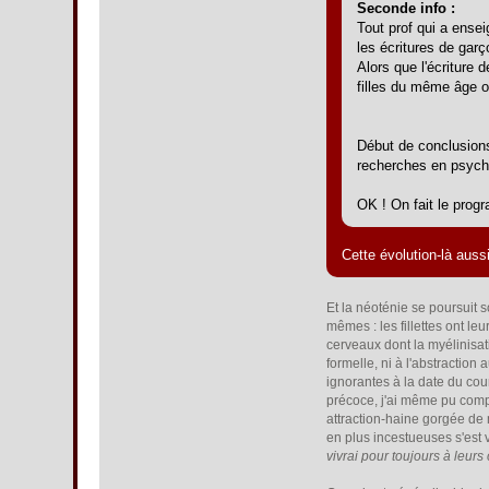
Seconde info :
Tout prof qui a ensei
les écritures de garç
Alors que l'écriture d
filles du même âge oc
Début de conclusion
recherches en psycho
OK ! On fait le pro
Cette évolution-là auss
Et la néoténie se poursuit 
mêmes : les fillettes ont le
cerveaux dont la myélinisat
formelle, ni à l'abstractio
ignorantes à la date du cou
précoce, j'ai même pu compa
attraction-haine gorgée de
en plus incestueuses s'est 
vivrai pour toujours à leurs