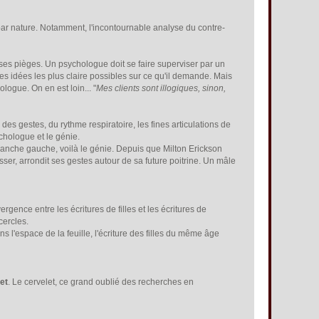
 par nature. Notamment, l'incontournable analyse du contre-
et ses pièges. Un psychologue doit se faire superviser par un
t des idées les plus claire possibles sur ce qu'il demande. Mais
logue. On en est loin... "
Mes clients sont illogiques, sinon,
es gestes, du rythme respiratoire, les fines articulations de
ychologue et le génie.
manche gauche, voilà le génie. Depuis que Milton Erickson
sser, arrondit ses gestes autour de sa future poitrine. Un mâle
gence entre les écritures de filles et les écritures de
cercles.
dans l'espace de la feuille, l'écriture des filles du même âge
et
. Le cervelet, ce grand oublié des recherches en