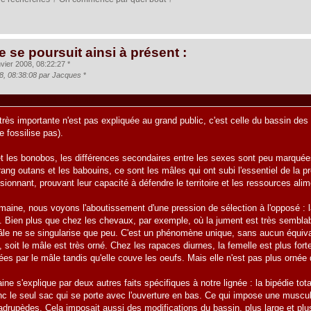
e se poursuit ainsi à présent :
vier 2008, 08:22:27 *
08, 08:38:08 par Jacques
*
07 janvier 2008, 01:35:47
très importante n'est pas expliquée au grand public, c'est celle du bassin des
e fossilise pas).
 les bonobos, les différences secondaires entre les sexes sont peu marquée
orang outans et les babouins, ce sont les mâles qui ont subi l'essentiel de la p
ionnant, prouvant leur capacité à défendre le territoire et les ressources alim
maine, nous voyons l'aboutissement d'une pression de sélection à l'opposé : l
. Bien plus que chez les chevaux, par exemple, où la jument est très semblabl
mâle ne se singularise que peu. C'est un phénomène unique, sans aucun équival
soit le mâle est très orné. Chez les rapaces diurnes, la femelle est plus forte,
tées par le mâle tandis qu'elle couve les oeufs. Mais elle n'est pas plus ornée
ine s'explique par deux autres faits spécifiques à notre lignée : la bipédie tota
c le seul sac qui se porte avec l'ouverture en bas. Ce qui impose une muscula
drupèdes. Cela imposait aussi des modifications du bassin, plus large et plus