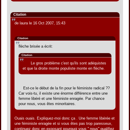
Citation
de laura le 16 Oct 2007, 15:43
Citation
flèche brisée a écrit:
Citation
Le gros problème c'est qu'ils sont adéquistes
et que la droite monte populiste monte en flèche.
Est-ce le début de la fin pour le féministe radical ??
Car vois-tu, il existe une énorme différence entre une
femme libéré et une féministe enragée. Par chance
pour nous, vous êtes minoritaires.
Ouais ouais. Expliquez-moi donc ça . Une femme libérée et
une féministe enragée et si vous êtes pas trop paresseux,
continuez donc en exposant pourquoi vous '' nous'' qualifiez