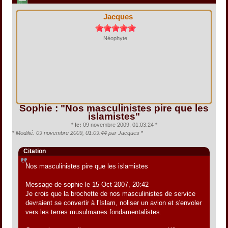
Jacques
Néophyte
Sophie : "Nos masculinistes pire que les
islamistes"
*
le:
09 novembre 2009, 01:03:24 *
*
Modifié: 09 novembre 2009, 01:09:44 par Jacques
*
Citation
Nos masculinistes pire que les islamistes
Message de sophie le 15 Oct 2007, 20:42
Je crois que la brochette de nos masculinistes de service
devraient se convertir à l'Islam, noliser un avion et s'envoler
vers les terres musulmanes fondamentalistes.