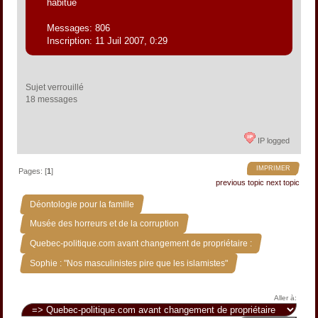
habitué
Messages: 806
Inscription: 11 Juil 2007, 0:29
Sujet verrouillé
18 messages 
IP logged
IMPRIMER
Pages: [
1
]
previous topic
next topic
»
Déontologie pour la famille
»
Musée des horreurs et de la corruption
»
Quebec-politique.com avant changement de propriétaire :
Sophie : "Nos masculinistes pire que les islamistes"
Aller à: