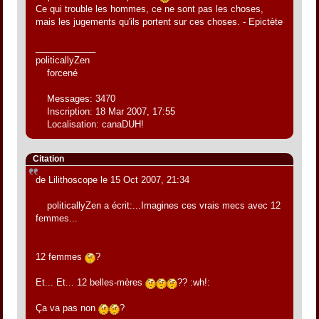
Ce qui trouble les hommes, ce ne sont pas les choses,
mais les jugements qu'ils portent sur ces choses. - Epictète
____________
politicallyZen
forcené
Messages: 3470
Inscription: 18 Mar 2007, 17:55
Localisation: canaDUH!
Citation
de Lilithoscope le 15 Oct 2007, 21:34
politicallyZen a écrit:...Imagines ces vrais mecs avec 12
femmes...
12 femmes
?
Et... Et... 12 belles-mères
?? :wh!:
Ça va pas non
?