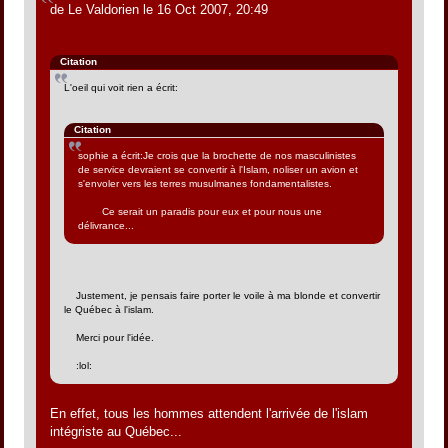
de Le Valdorien le 16 Oct 2007, 20:49
Citation
L'oeil qui voit rien a écrit:
Citation
sophie a écrit:Je crois que la brochette de nos masculinistes
de service devraient se convertir à l'Islam, noliser un avion et
s'envoler vers les terres musulmanes fondamentalistes.
Ce serait un paradis pour eux et pour nous une
délivrance...
Justement, je pensais faire porter le voile à ma blonde et convertir
le Québec à l'islam.
Merci pour l'idée.
:lol:
En effet, tous les hommes attendent l'arrivée de l'islam
intégriste au Québec...