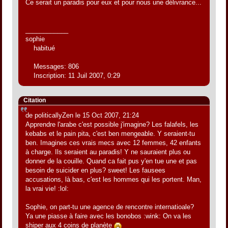
Ce serait un paradis pour eux et pour nous une délivrance...
____________
sophie
habitué
Messages: 806
Inscription: 11 Juil 2007, 0:29
Citation
de politicallyZen le 15 Oct 2007, 21:24
Apprendre l'arabe c'est possible j'imagine? Les falafels, les
kebabs et le pain pita, c'est ben mengeable. Y seraient-tu
ben. Imagines ces vrais mecs avec 12 femmes, 42 enfants
à charge. Ils seraient au paradis! Y ne sauraient plus ou
donner de la couille. Quand ca fait pus y'en tue une et pas
besoin de suicider en plus? sweet! Les fausees
accusations, là bas, c'est les hommes qui les portent. Man,
la vrai vie! :lol:
Sophie, on part-tu une agence de rencontre internatioale?
Ya une piasse à faire avec les bonobos :wink: On va les
shiper aux 4 coins de planète