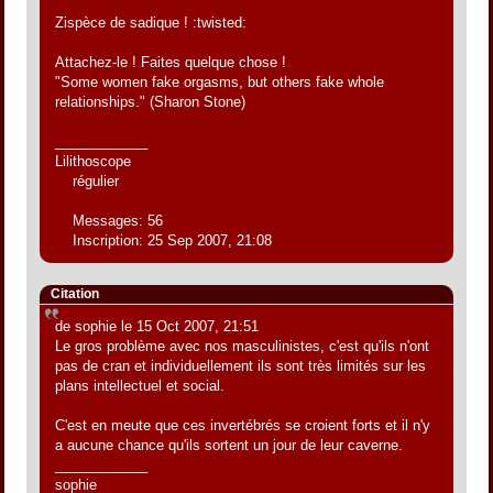
Zispèce de sadique ! :twisted:
Attachez-le ! Faites quelque chose !
"Some women fake orgasms, but others fake whole
relationships." (Sharon Stone)
____________
Lilithoscope
régulier
Messages: 56
Inscription: 25 Sep 2007, 21:08
Citation
de sophie le 15 Oct 2007, 21:51
Le gros problème avec nos masculinistes, c'est qu'ils n'ont
pas de cran et individuellement ils sont très limités sur les
plans intellectuel et social.
C'est en meute que ces invertébrés se croient forts et il n'y
a aucune chance qu'ils sortent un jour de leur caverne.
____________
sophie