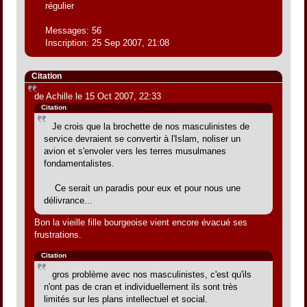
régulier
Messages: 56
Inscription: 25 Sep 2007, 21:08
Citation
de Achille le 15 Oct 2007, 22:33
Citation
Je crois que la brochette de nos masculinistes de
service devraient se convertir à l'Islam, noliser un
avion et s'envoler vers les terres musulmanes
fondamentalistes.
Ce serait un paradis pour eux et pour nous une
délivrance...
Bon la vieille fille bourgeoise vient encore évacué ses
frustrations.
Citation
gros problème avec nos masculinistes, c'est qu'ils
n'ont pas de cran et individuellement ils sont très
limités sur les plans intellectuel et social.