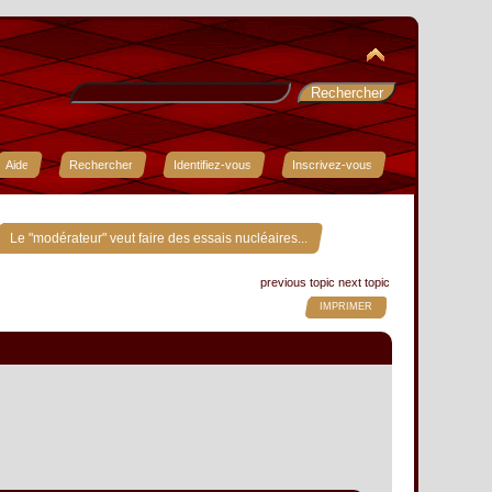
Aide
Rechercher
Identifiez-vous
Inscrivez-vous
Le "modérateur" veut faire des essais nucléaires...
previous topic
next topic
IMPRIMER