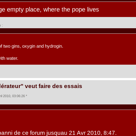
rge empty place, where the pope lives
 :
 two gins, oxygin and hydrogin.
ith water.
érateur" veut faire des essais
il 2010, 03:06:26 *
anni de ce forum jusquau 21 Avr 2010, 8:47.