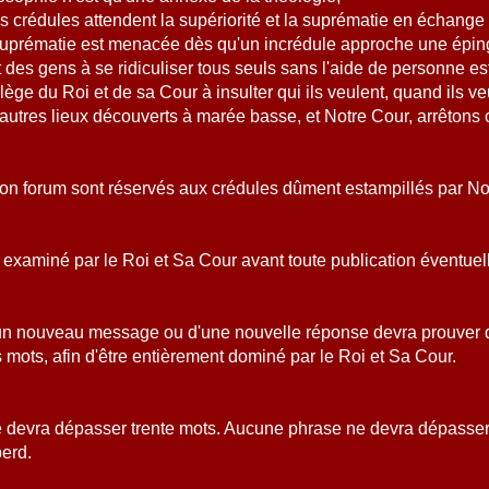
s crédules attendent la supériorité et la suprématie en échange 
suprématie est menacée dès qu'un incrédule approche une éping
t des gens à se ridiculiser tous seuls sans l'aide de personne est
ilège du Roi et de sa Cour à insulter qui ils veulent, quand ils ve
autres lieux découverts à marée basse, et Notre Cour, arrêtons c
son forum sont réservés aux crédules dûment estampillés par N
examiné par le Roi et Sa Cour avant toute publication éventuel
un nouveau message ou d'une nouvelle réponse devra prouver q
 mots, afin d'être entièrement dominé par le Roi et Sa Cour.
devra dépasser trente mots. Aucune phrase ne devra dépasser
perd.