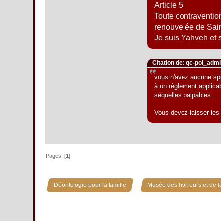
Article 5.
Toute contraventio
renouvelée de Saint
Je suis Yahveh et s
Citation de: qc-pol_adm
vous n'avez aucune spiri
à un règlement applicab
séquelles palpables...
Vous devez laisser les 
Pages: [
1
]
»
Déontologie pour la famille
Musée des horreurs et de la