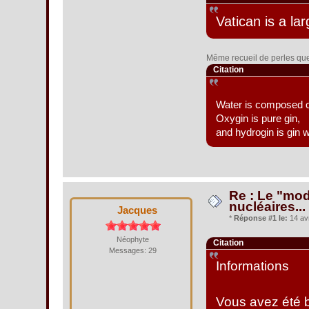
Vatican is a la
Même recueil de perles que
Citation
Water is composed of
Oxygin is pure gin,
and hydrogin is gin w
Re : Le "mod
nucléaires...
Jacques
*
Réponse #1 le:
14 avr
Néophyte
Citation
Messages: 29
Informations
Vous avez été b