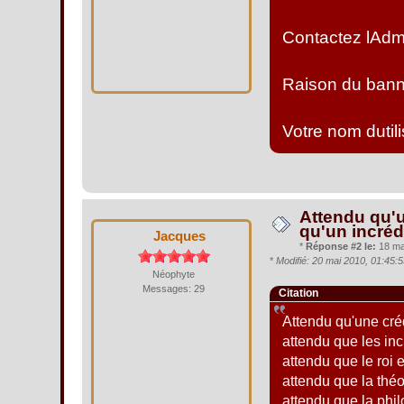
Contactez lAdmi
Raison du banni
Votre nom dutil
Attendu qu'u
qu'un incréd
Jacques
*
Réponse #2 le:
18 mai
*
Modifié: 20 mai 2010, 01:45:
Néophyte
Messages: 29
Citation
Attendu qu'une créd
attendu que les inc
attendu que le roi 
attendu que la théo
attendu que la phi