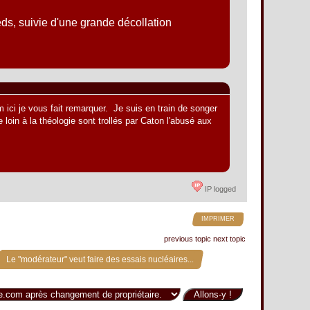
ds, suivie d'une grande décollation
um ici je vous fait remarquer. Je suis en train de songer
loin à la théologie sont trollés par Caton l'abusé aux
IP logged
IMPRIMER
previous topic
next topic
Le "modérateur" veut faire des essais nucléaires...