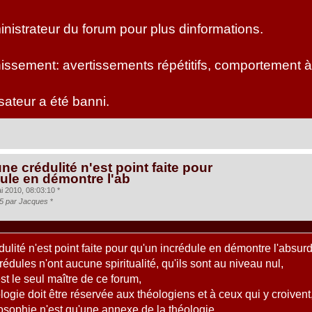
nistrateur du forum pour plus dinformations.
ssement: avertissements répétitifs, comportement à
isateur a été banni.
ne crédulité n'est point faite pour
ule en démontre l'ab
 2010, 08:03:10 *
55 par Jacques
*
ulité n'est point faite pour qu'un incrédule en démontre l'absurd
rédules n'ont aucune spiritualité, qu'ils sont au niveau nul,
est le seul maître de ce forum,
logie doit être réservée aux théologiens et à ceux qui y croivent
losophie n'est qu'une annexe de la théologie,