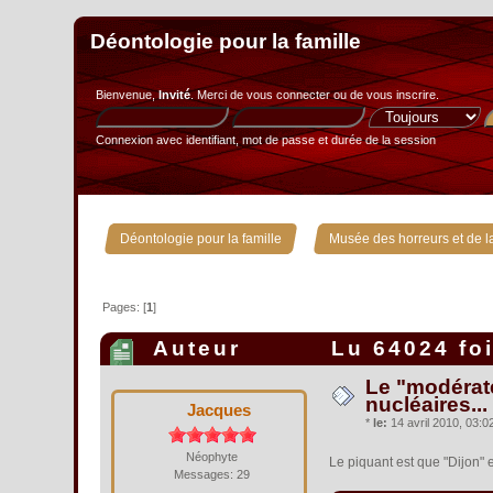
Déontologie pour la famille
Bienvenue,
Invité
. Merci de
vous connecter
ou de
vous inscrire
.
Connexion avec identifiant, mot de passe et durée de la session
»
Déontologie pour la famille
Musée des horreurs et de la
Pages: [
1
]
Auteur
Lu 64024 fo
Le "modérate
nucléaires...
Jacques
*
le:
14 avril 2010, 03:02
Néophyte
Le piquant est que "Dijon" e
Messages: 29