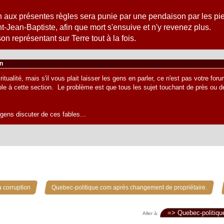
n aux présentes règles sera punie par une pendaison par les pie
-Jean-Baptiste, afin que mort s'ensuive et n'y revenez plus.
on représentant sur Terre tout à la fois.
in
tualité, mais s'il vous plait laisser les gens en parler, ce n'est pas votre for
le à cette section. Le problème est que tous les sujet touchant de près ou de 
gens discuter de ces fables...
»
»
 corruption
Quebec-politique.com après changement de propriétaire.
Aller à: