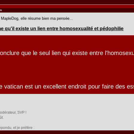
en
e MapleDog, elle résume bien ma pensée...
e qu'il existe un lien entre homosexualité et pédophilie
nclure que le seul lien qui existe entre l'homosexual
e vatican est un excellent endroit pour faire des ess
odérateur, SVP !
ût.
pondu, et je préfère :