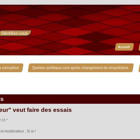
Accueil
»
»
 corruption
Quebec-politique.com après changement de propriétaire.
is
ur" veut faire des essais
:15 *
st modérateur.. Si si !