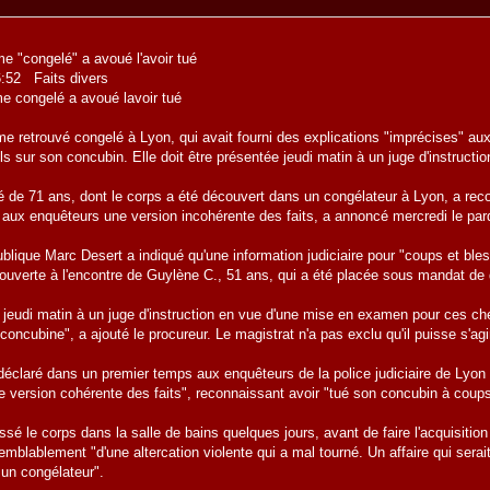
e "congelé" a avoué l'avoir tué
6:52 Faits divers
e congelé a avoué lavoir tué
retrouvé congelé à Lyon, qui avait fourni des explications "imprécises" aux 
ls sur son concubin. Elle doit être présentée jeudi matin à un juge d'instruc
é de 71 ans, dont le corps a été découvert dans un congélateur à Lyon, a rec
aux enquêteurs une version incohérente des faits, a annoncé mercredi le par
blique Marc Desert a indiqué qu'une information judiciaire pour "coups et bles
 ouverte à l'encontre de Guylène C., 51 ans, qui a été placée sous mandat de
e jeudi matin à un juge d'instruction en vue d'une mise en examen pour ces c
a concubine", a ajouté le procureur. Le magistrat n'a pas exclu qu'il puisse s'a
 déclaré dans un premier temps aux enquêteurs de la police judiciaire de Lyo
e version cohérente des faits", reconnaissant avoir "tué son concubin à cou
sé le corps dans la salle de bains quelques jours, avant de faire l'acquisition 
isemblablement "d'une altercation violente qui a mal tourné. Un affaire qui sera
un congélateur".