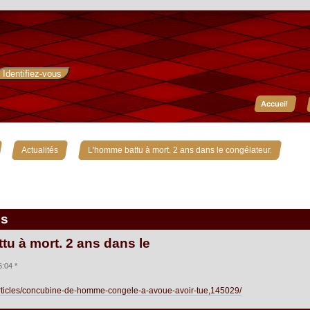
Accueil
»
»
Actualités
L'homme battu à mort. 2 ans dans le congélateur.
is
u à mort. 2 ans dans le
:04 *
vers/articles/concubine-de-homme-congele-a-avoue-avoir-tue,145029/