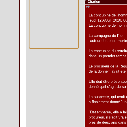
Citation
La concubine de l'homm
jeudi 12 AOûT 2010, 0
La concubine de lhomm
La compagne de l'homme 
l'auteur de coups morte
La concubine du retrait
dans un premier temps 
Le procureur de la Répu
de la donner" avait été
Elle doit être présenté
donné qu'il s'agit de s
La suspecte, qui avait
a finalement donné "un
"Désemparée, elle a lais
procureur, il s'agit vra
près de deux ans dans 