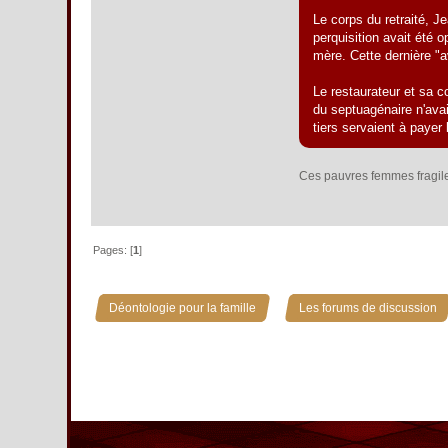
Le corps du retraité, J
perquisition avait été o
mère. Cette dernière "av
Le restaurateur et sa c
du septuagénaire n'avai
tiers servaient à payer 
Ces pauvres femmes fragiles
Pages: [
1
]
»
Déontologie pour la famille
Les forums de discussion