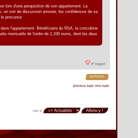
eur lors d'une perquisition de son appartement. La
illi, un soir de discussion arrosée, les confidences de sa
 le procureur.
e dans l'appartement. Bénéficiaire du RSA, la concubine
raite mensuelle de l'ordre de 1.100 euros, dont les deux
IP logged
IMPRIMER
previous topic
next topic
Aller à: