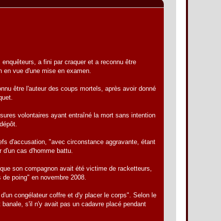
enquêteurs, a fini par craquer et a reconnu être
tion en vue d'une mise en examen.
onnu être l'auteur des coups mortels, après avoir donné
quet.
sures volontaires ayant entraîné la mort sans intention
 dépôt.
hefs d'accusation, "avec circonstance aggravante, étant
gir d'un cas d'homme battu.
n que son compagnon avait été victime de racketteurs,
ps de poing" en novembre 2008.
d'un congélateur coffre et d'y placer le corps". Selon le
it banale, s'il n'y avait pas un cadavre placé pendant