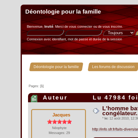
Déontologie pour la famille
Bienvenue,
Invité
. Merci de
vous connecter
ou de
vous inscrire
.
Connexion avec identifiant, mot de passe et durée de la session
»
Déontologie pour la famille
Les forums de discussion
Pages: [
1
]
Auteur
Lu 47984 fo
L'homme batt
congélateur.
Jacques
*
le:
12 août 2010, 12:36
Néophyte
http://info.sfr.fr/faits-di
Messages: 29