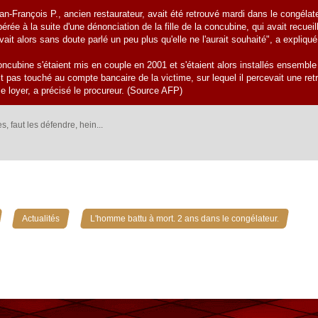
ean-François P., ancien restaurateur, avait été retrouvé mardi dans le congélat
pérée à la suite d'une dénonciation de la fille de la concubine, qui avait recue
ait alors sans doute parlé un peu plus qu'elle ne l'aurait souhaité", a expliqué
oncubine s'étaient mis en couple en 2001 et s'étaient alors installés ensembl
t pas touché au compte bancaire de la victime, sur lequel il percevait une ret
le loyer, a précisé le procureur. (Source AFP)
, faut les défendre, hein...
»
»
Actualités
L'homme battu à mort. 2 ans dans le congélateur.