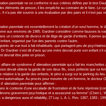
nation parentale ne se conforme ni aux critères définis par le test Dau
s éléments de preuve, il les empêche au contraire de le faire. Le synd
es. Il n'a pas été soumis à une évaluation par des pairs et il n'est p
enation parentale est essentiellement la création d'un seul homme, le
rome aux environs de 1985. Gardner considère comme fausses la vast
ans un contexte de divorce et de litige de garde d'enfants. Il pense 
enfant, organisé par l'un des parents contre l'autre.
oints de vue tout à fait inhabituels, que partagent peu de psychiatres
 le Dr Gardner s'est dit d'avis qu'une mère devrait punir son enfant s'i
nt devrait être jetée en prison.
 affaire de syndrome d' alienation parentale qui a fait les manchette
ion devait obtenir la garde de ses deux fils, sous prétexte que sa fe
re relative à la garde des enfants, le père a surgi sur le parking du lie
mi-automatique. Au procès pour meurtre de cet homme, le docteur Ga
' alienation parentale pour affirmer :
ans le contexte d'une escalade de frustration et de furie réprimée [cont
evenu gravement psychotique et a assassiné sa femme" (Cheri L. W
a dangerous aura of reliability, 27 Loy. L. A. L. Rev. 1367, 1383 ; 199