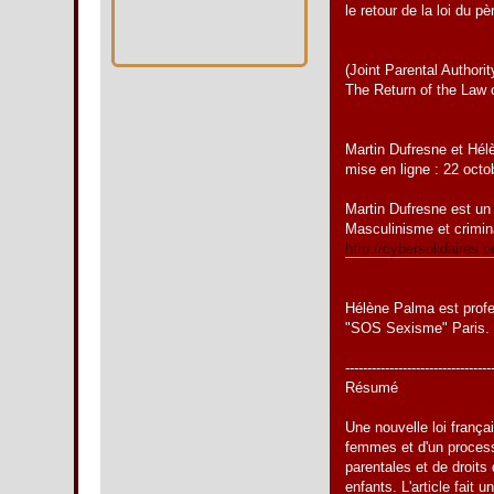
le retour de la loi du pè
(Joint Parental Authorit
The Return of the Law o
Martin Dufresne et Hé
mise en ligne : 22 oct
Martin Dufresne est un 
Masculinisme et crimina
http://cybersolidaires
Hélène Palma est profes
"SOS Sexisme" Paris. 
---------------------------------
Résumé
Une nouvelle loi françai
femmes et d'un processu
parentales et de droits
enfants. L'article fait