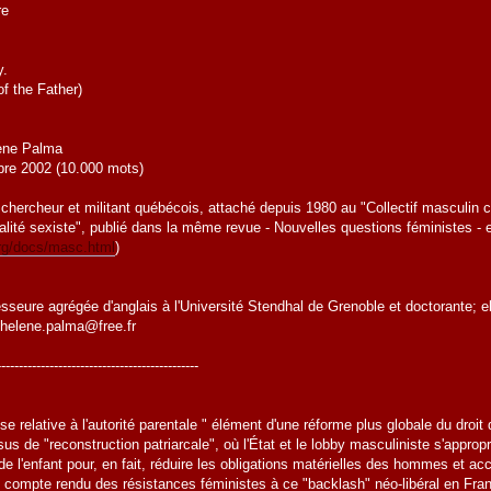
re
y.
f the Father)
lène Palma
obre 2002 (10.000 mots)
chercheur et militant québécois, attaché depuis 1980 au "Collectif masculin c
lité sexiste", publié dans la même revue - Nouvelles questions féministes - e
.org/docs/masc.html
)
seure agrégée d'anglais à l'Université Stendhal de Grenoble et doctorante; e
helene.palma@free.fr
----------------------------------------------
se relative à l'autorité parentale " élément d'une réforme plus globale du droit
s de "reconstruction patriarcale", où l'État et le lobby masculiniste s'appropr
 de l'enfant pour, en fait, réduire les obligations matérielles des hommes et ac
 un compte rendu des résistances féministes à ce "backlash" néo-libéral en Fra