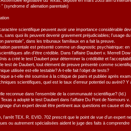
3, Assemblée législative du Texas, déposé en mars 2003 afin d'interdi
e " (syndrome d' alienation parentale)
ation
caractère scientifique peuvent avoir une importance considérable devan
es, sans quoi ils peuvent devenir gravement préjudiciables; l'usage du
n parentale", dans les tribunaux familiaux en a fait la preuve.
nation parentale est présenté comme un diagnostic psychiatrique: en ta
cientifiques afin d'être crédible. Dans l'affaire Daubert v. Merrell D
is a créé le test Daubert pour déterminer la crédibilité et l'accepta
 le test de Daubert, tout élément de preuve présenté comme scientifiqu
ique utilisée est-elle testable? A-t-elle fait l'objet de tests?
hnique a-t-elle été soumise à la critique de pairs et publiée après e
hniques scientifiques, quel est le taux d'erreur potentiel ou avéré? Y 
elle reconnue dans l'ensemble de la communauté scientifique? (Id.)
Texas a adopté le test Daubert dans l'affaire Du Pont de Nemours v.
ignage d'un expert devait être pertinent aux questions en cause et de
e, l'arrêt TEX. R. EVID. 702 prescrit que le point de vue d'un expert 
ques ou autrement spécialisées aident le juge des faits à comprendre la