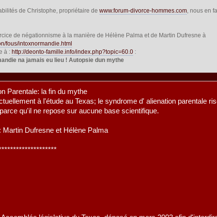
abilités de Christophe, propriétaire de
www.forum-divorce-hommes.com
, nous en f
rcice de négationnisme à la manière de Hélène Palma et de Martin Dufresne à
on/fous/intoxnormandie.html
e à :
http://deonto-famille.info/index.php?topic=60.0
:
die na jamais eu lieu ! Autopsie dun mythe
n Parentale: la fin du mythe
actuellement à l'étude au Texas; le syndrome d' alienation parentale ris
 parce qu'il ne repose sur aucune base scientifique.
e: Martin Dufresne et Hélène Palma
********************