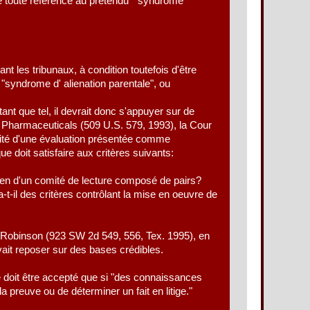
re toute référence au prétendu " syndrome
t les tribunaux, à condition toutefois d'être
 "syndrome d' alienation parentale", ou
nt que tel, il devrait donc s'appuyer sur de
ow Pharmaceuticals (509 U.S. 579, 1993), la Cour
bilité d'une évaluation présentée comme
e doit satisfaire aux critères suivants:
xamen d'un comité de lecture composé de pairs?
a-t-il des critères contrôlant la mise en oeuvre de
 Robinson (923 SW 2d 549, 556, Tex. 1995), en
vait reposer sur des bases crédibles.
ne doit être accepté que si "des connaissances
 preuve ou de déterminer un fait en litige."