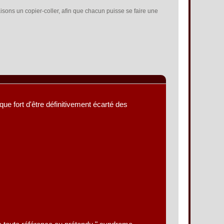
aisons un copier-coller, afin que chacun puisse se faire une
que fort d'être définitivement écarté des