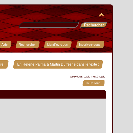
Aide
Rechercher
Identifiez-vous
Inscrivez-vous
»
re.
En Hélène Palma & Martin Dufresne dans le texte :
previous topic
next topic
IMPRIMER