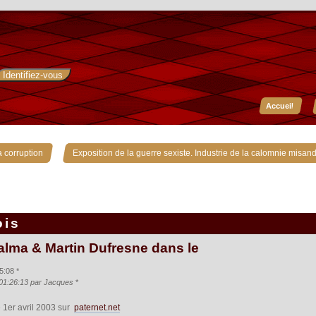
Accueil
»
 corruption
Exposition de la guerre sexiste. Industrie de la calomnie misand
ois
alma & Martin Dufresne dans le
5:08 *
 01:26:13 par Jacques
*
e 1er avril 2003 sur
paternet.net