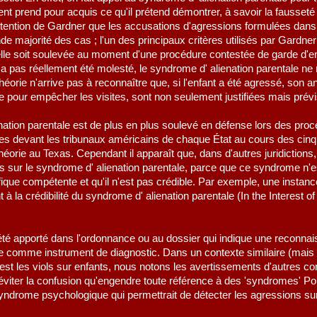
ent prend pour acquis ce qu'il prétend démontrer, à savoir la fausse
rétention de Gardner que les accusations d'agressions formulées dans 
de majorité des cas ; l'un des principaux critères utilisés par Gardne
elle soit soulevée au moment d'une procédure contestée de garde d'
n'a pas réellement été molesté, le syndrome d' alienation parentale
 théorie n'arrive pas à reconnaître que, si l'enfant a été agressé, son a
e pour empêcher les visites, sont non seulement justifiées mais prévi
enation parentale est de plus en plus soulevé en défense lors des pro
ées devant les tribunaux américains de chaque État au cours des cin
 théorie au Texas. Cependant il apparaît que, dans d'autres juridiction
sur le syndrome d' alienation parentale, parce que ce syndrome n'e
que compétente et qu'il n'est pas crédible. Par exemple, une instanc
à la crédibilité du syndrome d' alienation parentale (In the Interest 
été apporté dans l'ordonnance ou au dossier qui indique une reconna
le comme instrument de diagnostic. Dans un contexte similaire (mais sa
t est les viols sur enfants, nous notons les avertissements d'autres 
'éviter la confusion qu'engendre toute référence à des 'syndromes' Pou
syndrome psychologique qui permettrait de détecter les agressions sur 