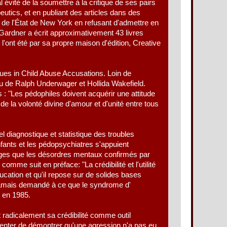
 évité de la soumettre à la critique de ses pairs
utics, et en publiant des articles dans des
l de l'État de New York en refusant d'admettre en
Gardner a écrit approximativement 43 livres
l'ont été par sa propre maison d'édition, Creative
ues in Child Abuse Accusations. Loin de
au de Ralph Underwager et Hollida Wakefield.
 : "Les pédophiles doivent acquérir une attitude
e la volonté divine d'amour et d'unité entre tous
l diagnostique et statistique des troubles
ants et les pédopsychiatres s'appuient
pages que les désordres mentaux confirmés par
omme suit en préface: "La crédibilité et l'utilité
ucation et qu'il repose sur de solides bases
 jamais demandé à ce que le syndrome d'
e en 1985.
t radicalement sa crédibilité comme outil
r tenter de démontrer qu'une agression n'a pas eu