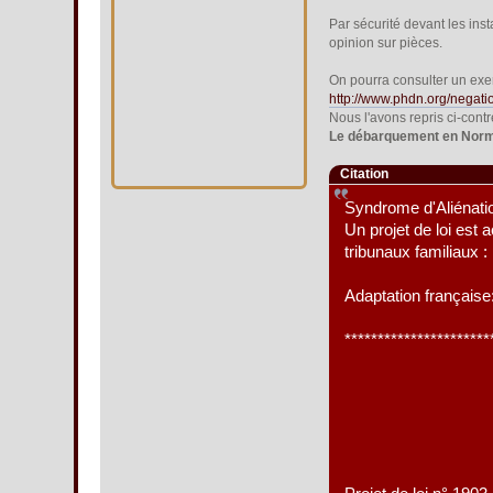
Par sécurité devant les inst
opinion sur pièces.
On pourra consulter un exe
http://www.phdn.org/negati
Nous l'avons repris ci-contr
Le débarquement en Norman
Citation
Syndrome d'Aliénatio
Un projet de loi est 
tribunaux familiaux :
Adaptation français
**********************