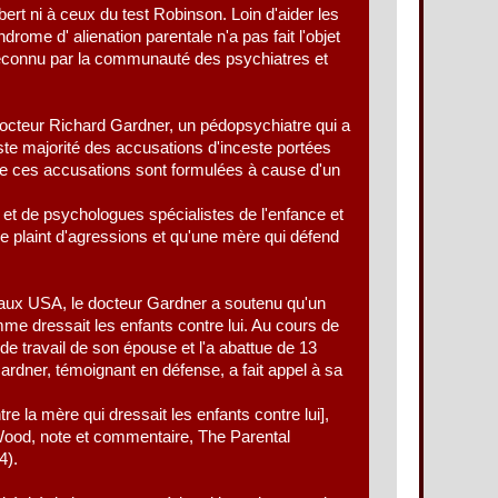
bert ni à ceux du test Robinson. Loin d'aider les
rome d' alienation parentale n'a pas fait l'objet
as reconnu par la communauté des psychiatres et
 docteur Richard Gardner, un pédopsychiatre qui a
e majorité des accusations d'inceste portées
que ces accusations sont formulées à cause d'un
 et de psychologues spécialistes de l'enfance et
l se plaint d'agressions et qu'une mère qui défend
s aux USA, le docteur Gardner a soutenu qu'un
mme dressait les enfants contre lui. Au cours de
u de travail de son épouse et l'a abattue de 13
rdner, témoignant en défense, a fait appel à sa
re la mère qui dressait les enfants contre lui],
ood, note et commentaire, The Parental
4).