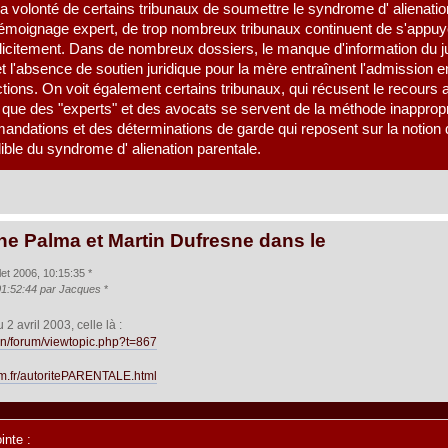
la volonté de certains tribunaux de soumettre le syndrome d' alienat
 témoignage expert, de trop nombreux tribunaux continuent de s'appuye
licitement. Dans de nombreux dossiers, le manque d'information du 
et l'absence de soutien juridique pour la mère entraînent l'admission
ctions. On voit également certains tribunaux, qui récusent le recours
ue des "experts" et des avocats se servent de la méthode inappropr
ndations et des déterminations de garde qui reposent sur la notion d'
dible du syndrome d' alienation parentale.
ne Palma et Martin Dufresne dans le
llet 2006, 10:15:35 *
01:52:44 par Jacques
*
 2 avril 2003, celle là :
lon/forum/viewtopic.php?t=867
.tm.fr/autoritePARENTALE.html
inte :