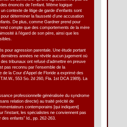
té des énoncés de l'enfant. Même logique
un contexte de litige de garde d'enfants sont
r pour déterminer la fausseté d'une accusation
enfants. De plus, comme Gardner prend pour
 ne rend compte que des comportements de la mère
nimosité à l'égard de son père, ainsi que les
sibles.
cès pour agression parentale. Une étude portant
q dernières années ne révèle aucun jugement où
s, des tribunaux ont refusé d'admettre en preuve
st pas reconnu par l'ensemble de la
e de la Cour d'Appel de Floride a exprimé des
of T.M.W., 553 So. 2d 260, Fla. 1st DCA 1989). La
issance professionnelle généralisée du syndrome
ns relation directe) au traité précité de
commentateurs contemporains [qui indiquent]
r l'instant, les spécialistes ne conviennent pas
des enfants" Id., pp. 262-263.