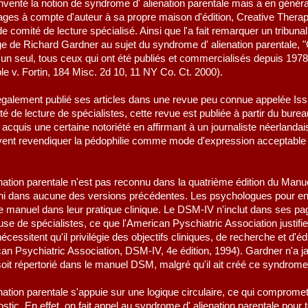
nventé la notion de syndrome d' alienation parentale mais a en général
ages à compte d'auteur à sa propre maison d'édition, Creative Therape
 comité de lecture spécialisé. Ainsi que l'a fait remarquer un tribuna
 de Richard Gardner au sujet du syndrome d' alienation parentale, "
'un seul, tous ceux qui ont été publiés et commercialisés depuis 1978 
le v. Fortin, 184 Misc. 2d 10, 11 NY Co. Ct. 2000).
également publié ses articles dans une revue peu connue appelée Iss
 de lecture de spécialistes, cette revue est publiée à partir du bure
cquis une certaine notoriété en affirmant à un journaliste néerlandais
doivent revendiquer la pédophilie comme mode d'expression acceptable d
enation parentale n'est pas reconnu dans la quatrième édition du Manue
i dans aucune des versions précédentes. Les psychologues pour enf
e manuel dans leur pratique clinique. Le DSM-IV n'inclut dans ses 
use de spécialistes, ce que l'American Pyschiatric Association justifie c
ssitent qu'il privilégie des objectifs cliniques, de recherche et d'éd
an Psychiatric Association, DSM-IV, 4e édition, 1994). Gardner n'a
 soit répertorié dans le manuel DSM, malgré qu'il ait créé ce syndrom
enation parentale s'appuie sur une logique circulaire, ce qui comprome
ostic. En effet, on fait appel au syndrome d' alienation parentale pou