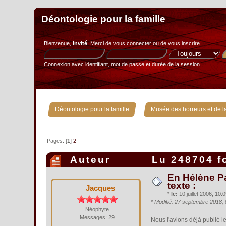
Déontologie pour la famille
Bienvenue,
Invité
. Merci de
vous connecter
ou de
vous inscrire
.
Connexion avec identifiant, mot de passe et durée de la session
»
Déontologie pour la famille
Musée des horreurs et de la
Pages: [
1
]
2
Auteur
Lu 248704 f
En Hélène P
texte :
Jacques
*
le:
10 juillet 2006, 10:0
*
Modifié: 27 septembre 2018,
Néophyte
Messages: 29
Nous l'avions déjà publié l