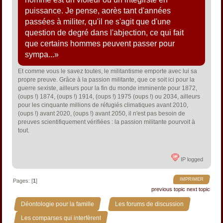
puissance. Je pense, aorès tant d'années
passées à militer, qu'il ne s'agit que d'une
question de degré dans l'abjection, ce qui fait
que certains hommes peuvent passer pour
sympa...»
Et comme vous le savez toutes, le militantisme emporte avec lui sa
propre preuve. Grâce à la passion militante, que ce soit ici pour la
guerre sexiste, ailleurs pour la fin du monde imminente pour 1872,
(oups !) 1874, (oups !) 1914, (oups !) 1975 (oups !) ou 2034, ailleurs
pour les cinquante millions de réfugiés climatiques avant 2010,
(oups !) avant 2020, (oups !) avant 2050, il n'est pas besoin de
preuves scientifiquement vérifiées : la passion militante pourvoit à
tout.
IP logged
IMPRIMER
Pages: [
1
]
previous topic
next topic
»
»
Déontologie pour la famille
Les forums de discussion
»
Les comparses qui interfèrent