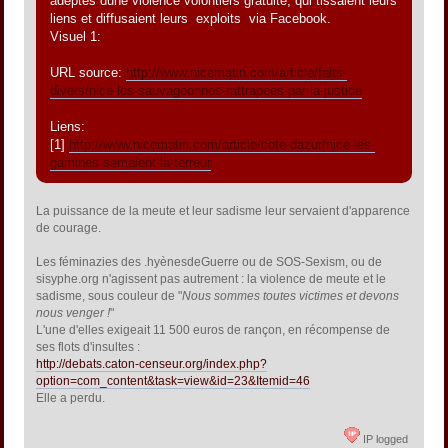
adeptes dune violence volontiers gratuite, qui tissaient leurs
liens et diffusaient leurs  exploits  via Facebook.
Visuel 1:
URL source:
http://www.nicematin.com/article/faits-
divers/nice-les-sauvageonnes-rattrapees-par-la-justice
Liens:
[1]
http://www.nicematin.com/article/cote-dazur/nice-les-
gamines-semaient-la-terreur
La puissance de la meute et leur sadisme leur servaient d'apparence
de courage.
Les féminazies des .hyènesdeGuerre ou de SOS-Sexism, ou de
sisyphe.org n'agissent pas autrement : la violence de meute et le
sadisme, sous couleur de "
Nous sommes toutes victimes et devons
nous venger !
"
L'une d'elles exigeait 11 500 euros de rançon, en récompense de
ses flots d'insultes :
http://debats.caton-censeur.org/index.php?
option=com_content&task=view&id=23&Itemid=46
Elle a perdu.
IP logged