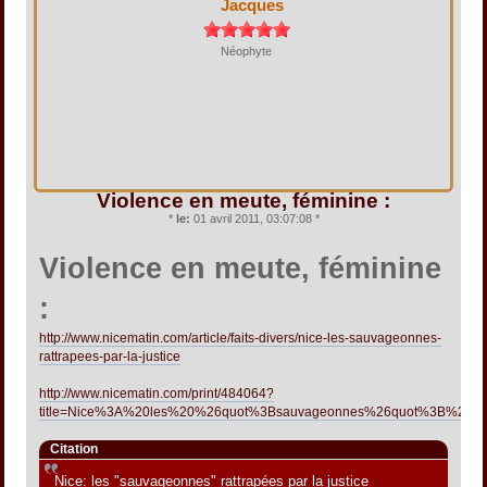
Jacques
Néophyte
Violence en meute, féminine :
*
le:
01 avril 2011, 03:07:08 *
Violence en meute, féminine
:
http://www.nicematin.com/article/faits-divers/nice-les-sauvageonnes-
rattrapees-par-la-justice
http://www.nicematin.com/print/484064?
title=Nice%3A%20les%20%26quot%3Bsauvageonnes%26quot%3B%20ra
Citation
Nice: les "sauvageonnes" rattrapées par la justice