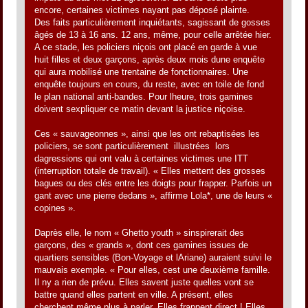
encore, certaines victimes nayant pas déposé plainte.
Des faits particulièrement inquiétants, sagissant de gosses
âgés de 13 à 16 ans. 12 ans, même, pour celle arrêtée hier.
A ce stade, les policiers niçois ont placé en garde à vue
huit filles et deux garçons, après deux mois dune enquête
qui aura mobilisé une trentaine de fonctionnaires. Une
enquête toujours en cours, du reste, avec en toile de fond
le plan national anti-bandes. Pour lheure, trois gamines
doivent sexpliquer ce matin devant la justice niçoise.
Ces « sauvageonnes », ainsi que les ont rebaptisées les
policiers, se sont particulièrement  illustrées  lors
dagressions qui ont valu à certaines victimes une ITT
(interruption totale de travail). « Elles mettent des grosses
bagues ou des clés entre les doigts pour frapper. Parfois un
gant avec une pierre dedans », affirme Lola*, une de leurs «
copines ».
Daprès elle, le nom « Ghetto youth » sinspirerait des
garçons, des « grands », dont ces gamines issues de
quartiers sensibles (Bon-Voyage et lAriane) auraient suivi le
mauvais exemple. « Pour elles, cest une deuxième famille.
Il ny a rien de prévu. Elles savent juste quelles vont se
battre quand elles partent en ville. A présent, elles
cherchent même plus à parler. Elles frappent direct ! Elles