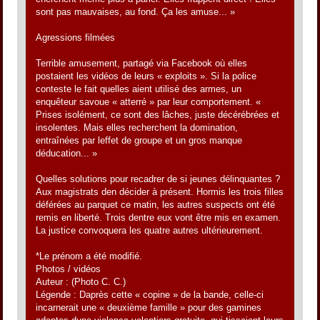
sont pas mauvaises, au fond. Ça les amuse... »
Agressions filmées
Terrible amusement, partagé via Facebook où elles
postaient les vidéos de leurs « exploits ». Si la police
conteste le fait quelles aient utilisé des armes, un
enquêteur savoue « atterré » par leur comportement. «
Prises isolément, ce sont des lâches, juste décérébrées et
insolentes. Mais elles recherchent la domination,
entraînées par leffet de groupe et un gros manque
déducation... »
Quelles solutions pour recadrer de si jeunes délinquantes ?
Aux magistrats den décider à présent. Hormis les trois filles
déférées au parquet ce matin, les autres suspects ont été
remis en liberté. Trois dentre eux vont être mis en examen.
La justice convoquera les quatre autres ultérieurement.
*Le prénom a été modifié.
Photos / vidéos
Auteur : (Photo C. C.)
Légende : Daprès cette « copine » de la bande, celle-ci
incarnerait une « deuxième famille » pour des gamines