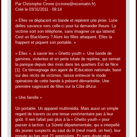
Par Christophe Cirone (ccirone@nicematin.fr)
Créé le 03/31/2011 - 09:14
« Elles se déplacent en bande et repèrent une proie. Lune
delles savance vers celle-ci pour lui demander lheure. La
victime sort son téléphone, sans imaginer ce qui lattend.
Cest un Blackberry ? Alors les filles attaquent. Elles la
frappent et piquent son portable. »
« Elles », à savoir les « Ghetto youth ». Une bande de
gamines, violentes et en perte totale de repères, qui semait
la panique depuis des mois dans les quartiers Est de Nice
[1]. Ce témoignage dun agent de lEducation nationale, basé
sur des récits de victimes, laisse entrevoir le mode
opératoire de cette bande à présent démantelée. Une
première sagissant de filles sur la Côte dAzur.
« Une famille »
Un portable. Un appareil multimédia. Mais aussi un simple
regard de travers ou une tenue vestimentaire pas à leur
goût. Il nen fallait pas plus à la « Ghetto youth » pour
passer à laction. La Sûreté départementale, qui a interpellé
dix jeunes suspects au saut du lit (neuf mardi, un hier), leur
impute au bas mot 21 agressions. Et sans doute plus