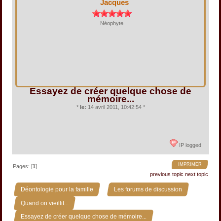
Jacques
Néophyte
Essayez de créer quelque chose de
mémoire...
*
le:
14 avril 2011, 10:42:54 *
IP logged
IMPRIMER
Pages: [
1
]
previous topic
next topic
»
»
Déontologie pour la famille
Les forums de discussion
»
Quand on vieillit...
Essayez de créer quelque chose de mémoire...