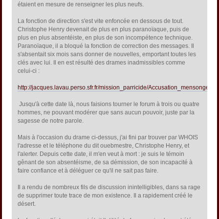
étaient en mesure de renseigner les plus neufs.
La fonction de direction s'est vite enfoncée en dessous de tout.
Christophe Henry devenait de plus en plus paranoïaque, puis de
plus en plus absentéiste, en plus de son incompétence technique.
Paranoïaque, il a bloqué la fonction de correction des messages. Il
s'absentait six mois sans donner de nouvelles, emportant toutes les
clés avec lui. Il en est résulté des drames inadmissibles comme
celui-ci :
http://jacques.lavau.perso.sfr.fr/mission_parricide/Accusation_mensongere_
Jusqu'à cette date là, nous faisions tourner le forum à trois ou quatre
hommes, ne pouvant modérer que sans aucun pouvoir, juste par la
sagesse de notre parole.
Mais à l'occasion du drame ci-dessus, j'ai fini par trouver par WHOIS
l'adresse et le téléphone du dit ouebmestre, Christophe Henry, et
l'alerter. Depuis cette date, il m'en veut à mort : je suis le témoin
gênant de son absentéisme, de sa démission, de son incapacité à
faire confiance et à déléguer ce qu'il ne sait pas faire.
Il a rendu de nombreux fils de discussion inintelligibles, dans sa rage
de supprimer toute trace de mon existence. Il a rapidement créé le
désert.