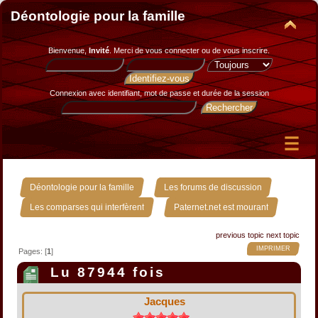
Déontologie pour la famille
Bienvenue,
Invité
. Merci de
vous connecter
ou de
vous inscrire
.
Connexion avec identifiant, mot de passe et durée de la session
»
»
Déontologie pour la famille
Les forums de discussion
»
Les comparses qui interfèrent
Paternet.net est mourant
previous topic
next topic
IMPRIMER
Pages: [
1
]
Lu 87944 fois
Jacques