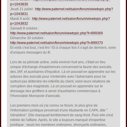
p=1043830
Jeudi 21 juillet :
http://www.paternet.net/salon/forum/viewtopic.php?
p=1043831
Mardi 9 août :
http://www.paternet.net/salon/forum/viewtopic.php?
p=1043832
Samedi 8 octobre :
http://www.paternet.net/salon/forum/viewtopic.php?t=899369
Dimanche 30 octobre :
http://www.paternet.net/salon/forum/viewtopic.php?t=899370
Et voilà c'est tout, c'est fini ! Et à chaque fois il s'agit de derniers, voire
d'uniques messages du fil.
Lors de sa période active, voilà environ huit ans, c'était un lieu
unique d'échange d'expériences concernant la faune des avocats,
des JAF, et auxiliaires d'Injustice. Là on pouvait en apprendre sur les
astuces des avocats pour s'entendre avec l'adversaire pour ne
surtout pas défendre les intérêts du client, voire leurs relations de
corruption des magistrats. Là on pouvait en apprendre sur le
dressage des greffiers à servir d'auxiliaires commerciaux à
l'Honorable Monopole d'avocats.
Les premiers mois où j'ai connu ce forum, le plus gros de
l'information juridique provenait d'une étudiante en CAPA, dite "
Géraldine". Elle manquait terriblement de sang-froid. Puis elle s'est
retirée de l'affaire. Après, le site a toujours manqué d'expertise
juridique : seuls les membres ordinaires, divorçants ordinaires,