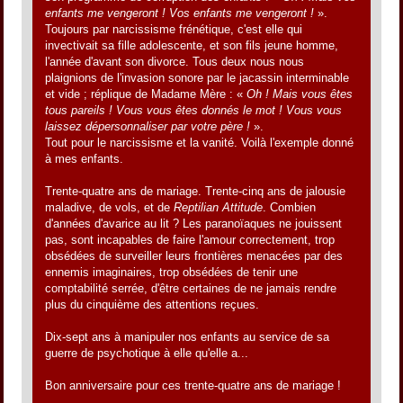
enfants me vengeront ! Vos enfants me vengeront !
».
Toujours par narcissisme frénétique, c'est elle qui
invectivait sa fille adolescente, et son fils jeune homme,
l'année d'avant son divorce. Tous deux nous nous
plaignions de l'invasion sonore par le jacassin interminable
et vide ; réplique de Madame Mère : «
Oh ! Mais vous êtes
tous pareils ! Vous vous êtes donnés le mot ! Vous vous
laissez dépersonnaliser par votre père !
».
Tout pour le narcissisme et la vanité. Voilà l'exemple donné
à mes enfants.
Trente-quatre ans de mariage. Trente-cinq ans de jalousie
maladive, de vols, et de
Reptilian Attitude
. Combien
d'années d'avarice au lit ? Les paranoïaques ne jouissent
pas, sont incapables de faire l'amour correctement, trop
obsédées de surveiller leurs frontières menacées par des
ennemis imaginaires, trop obsédées de tenir une
comptabilité serrée, d'être certaines de ne jamais rendre
plus du cinquième des attentions reçues.
Dix-sept ans à manipuler nos enfants au service de sa
guerre de psychotique à elle qu'elle a...
Bon anniversaire pour ces trente-quatre ans de mariage !