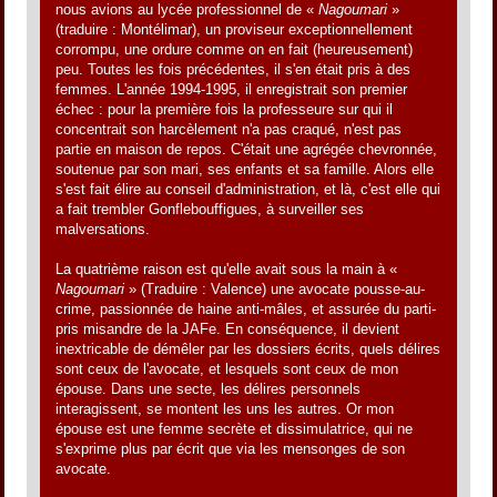
nous avions au lycée professionnel de «
Nagoumari
»
(traduire : Montélimar), un proviseur exceptionnellement
corrompu, une ordure comme on en fait (heureusement)
peu. Toutes les fois précédentes, il s'en était pris à des
femmes. L'année 1994-1995, il enregistrait son premier
échec : pour la première fois la professeure sur qui il
concentrait son harcèlement n'a pas craqué, n'est pas
partie en maison de repos. C'était une agrégée chevronnée,
soutenue par son mari, ses enfants et sa famille. Alors elle
s'est fait élire au conseil d'administration, et là, c'est elle qui
a fait trembler Gonflebouffigues, à surveiller ses
malversations.
La quatrième raison est qu'elle avait sous la main à «
Nagoumari
» (Traduire : Valence) une avocate pousse-au-
crime, passionnée de haine anti-mâles, et assurée du parti-
pris misandre de la JAFe. En conséquence, il devient
inextricable de démêler par les dossiers écrits, quels délires
sont ceux de l'avocate, et lesquels sont ceux de mon
épouse. Dans une secte, les délires personnels
interagissent, se montent les uns les autres. Or mon
épouse est une femme secrète et dissimulatrice, qui ne
s'exprime plus par écrit que via les mensonges de son
avocate.