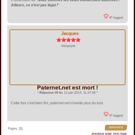
L'obsession de "
Nous sommes les seuls intellectuels autorisés !
Ailleurs, ce n'est pas légal !
"
IP logged
Jacques
Néophyte
Paternet.net est mort !
*
Réponse #6 le:
12 juin 2014, 11:47:08 *
Cette fois c'est bien fini, paternet.net n'existe plus du tout.
IP logged
IMPRIMER
Pages: [
1
]
previous topic
next topic