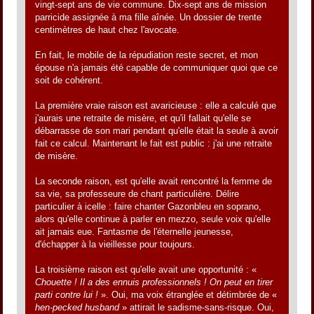
vingt-sept ans de vie commune. Dix-sept ans de mission
parricide assignée à ma fille aînée. Un dossier de trente
centimètres de haut chez l'avocate.
En fait, le mobile de la répudiation reste secret, et mon
épouse n'a jamais été capable de communiquer quoi que ce
soit de cohérent.
La première vraie raison est avaricieuse : elle a calculé que
j'aurais une retraite de misère, et qu'il fallait qu'elle se
débarrasse de son mari pendant qu'elle était la seule à avoir
fait ce calcul. Maintenant le fait est public : j'ai une retraite
de misère.
La seconde raison, est qu'elle avait rencontré la femme de
sa vie, sa professeure de chant particulière. Délire
particulier à icelle : faire chanter Gazonbleu en soprano,
alors qu'elle continue à parler en mezzo, seule voix qu'elle
ait jamais eue. Fantasme de l'éternelle jeunesse,
d'échapper à la vieillesse pour toujours.
La troisième raison est qu'elle avait une opportunité : «
Chouette ! Il a des ennuis professionnels ! On peut en tirer
parti contre lui !
». Oui, ma voix étranglée et détimbrée de «
hen-pecked husband
» attirait le sadisme-sans-risque. Oui,