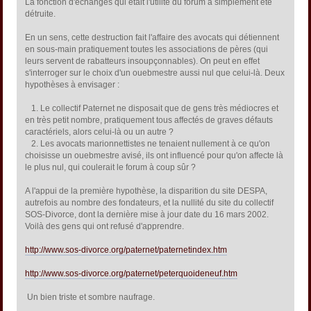
La fonction d'échanges qui était l'utilité du forum a simplement été
détruite.
En un sens, cette destruction fait l'affaire des avocats qui détiennent
en sous-main pratiquement toutes les associations de pères (qui
leurs servent de rabatteurs insoupçonnables). On peut en effet
s'interroger sur le choix d'un ouebmestre aussi nul que celui-là. Deux
hypothèses à envisager :
1. Le collectif Paternet ne disposait que de gens très médiocres et
en très petit nombre, pratiquement tous affectés de graves défauts
caractériels, alors celui-là ou un autre ?
2. Les avocats marionnettistes ne tenaient nullement à ce qu'on
choisisse un ouebmestre avisé, ils ont influencé pour qu'on affecte là
le plus nul, qui coulerait le forum à coup sûr ?
A l'appui de la première hypothèse, la disparition du site DESPA,
autrefois au nombre des fondateurs, et la nullité du site du collectif
SOS-Divorce, dont la dernière mise à jour date du 16 mars 2002.
Voilà des gens qui ont refusé d'apprendre.
http://www.sos-divorce.org/paternet/paternetindex.htm
http://www.sos-divorce.org/paternet/peterquoideneuf.htm
Un bien triste et sombre naufrage.