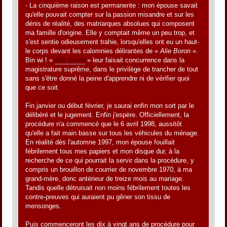
- La cinquième raison est permanente : mon épouse savait
qu'elle pouvait compter sur la passion misandre et sur les
dénis de réalité, des matriarques absolues qui composent
ma famille d'origine. Elle y comptait même un peu trop, et
s'est sentie odieusement trahie, lorsqu'elles ont eu un haut-
le corps devant les calomnies délirantes de «
Alie Boron
».
Bin wi ! «
Alie Boron
» leur faisait concurrence dans la
magistrature suprême, dans le privilège de trancher de tout
sans s'être donné la peine d'apprendre ni de vérifier quoi
que ce soit.
Fin janvier ou début février, je saurai enfin mon sort par le
délibéré et le jugement. Enfin j'espère. Officiellement, la
procédure n'a commencé que le 6 avril 1998, aussitôt
qu'elle a fait main basse sur tous les véhicules du ménage.
En réalité dès l'automne 1997, mon épouse fouillait
fébrilement tous mes papiers et mon disque dur, à la
recherche de ce qui pourrait la servir dans la procédure, y
compris un brouillon de courrier de novembre 1970, à ma
grand-mère, donc antérieur de treize mois au mariage.
Tandis quelle détruisait non moins fébrilement toutes les
contre-preuves qui auraient pu gêner son tissu de
mensonges.
Puis commenceront les dix à vingt ans de procédure pour