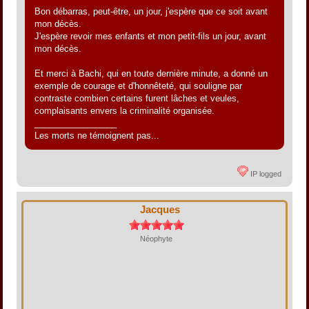
Bon débarras, peut-être, un jour, j'espère que ce soit avant
mon décès.
J'espère revoir mes enfants et mon petit-fils un jour, avant
mon décès.
Et merci à Bachi, qui en toute dernière minute, a donné un
exemple de courage et d'honnêteté, qui souligne par
contraste combien certains furent lâches et veules,
complaisants envers la criminalité organisée.
_________________
Les morts ne témoignent pas...
IP logged
Jacques
Néophyte