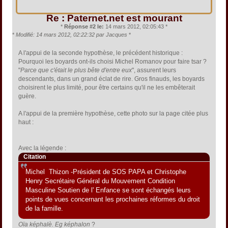
Re : Paternet.net est mourant
*
Réponse #2 le:
14 mars 2012, 02:05:43 *
*
Modifié: 14 mars 2012, 02:22:32 par Jacques
*
A l'appui de la seconde hypothèse, le précédent historique :
Pourquoi les boyards ont-ils choisi Michel Romanov pour faire tsar ?
"
Parce que c'était le plus bête d'entre eux
", assurent leurs
descendants, dans un grand éclat de rire. Gros finauds, les boyards
choisirent le plus limité, pour être certains qu'il ne les embêterait
guère.
A l'appui de la première hypothèse, cette photo sur la page citée plus
haut :
Avec la légende :
Citation
Michel Thizon -Président de SOS PAPA et Christophe
Henry Secrétaire Général du Mouvement Condition
Masculine Soutien de l' Enfance se sont échangés leurs
points de vues concernant les prochaines réformes du droit
de la famille.
Oïa képhalè. Eg képhalon
?