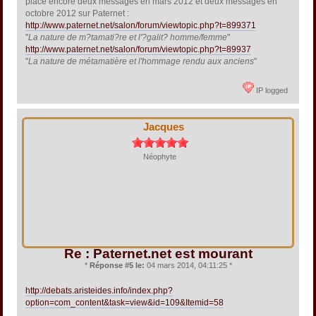
placé encore deux messages en mars 2012 et deux messages en
octobre 2012 sur Paternet :
http://www.paternet.net/salon/forum/viewtopic.php?t=899371
"
La nature de m?tamati?re et l'?galit? homme/femme
"
http://www.paternet.net/salon/forum/viewtopic.php?t=89937
"
La nature de métamatière et l'hommage rendu aux anciens
"
IP logged
Jacques
Néophyte
Re : Paternet.net est mourant
*
Réponse #5 le:
04 mars 2014, 04:11:25 *
http://debats.aristeides.info/index.php?
option=com_content&task=view&id=109&Itemid=58