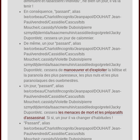
diminuent et rabaissent l'individu
", hé bien un jour, il va la
tenir !
En conséquence, "passant", alias
Ixe/corbeau/Charlot/Incognito/Jeanpapol/DOUHAIT Jean-
Paul/vendredi/Cassidile/Cascus/tsts
Mouche/c.cassidy/Violette Dubois/pierre
szmydt/jderrida/Isaacmenuhin/cassidiledogo/gretel/Jacky
Dupont/etc. cessera un jour de calomnier.
De même, un jour "passant", alias
Ixe/corbeau/Charlot/Incognito/Jeanpapol/DOUHAIT Jean-
Paul/vendredi/Cassidile/Cascus/tsts
Mouche/c.cassidy/Violette Dubois/pierre
szmydt/jderrida/Isaacmenuhin/cassidiledogo/gretel/Jacky
Dupont/etc. cessera de
manoeuvrer et d'exploiter
la bêtise et
la paranoïa des plus paresseux, les plus nuls et les plus
paranoïaques des ouebmestres.
Un jour, "passant", alias
Ixe/corbeau/Charlot/Incognito/Jeanpapol/DOUHAIT Jean-
Paul/vendredi/Cassidile/Cascus/tsts
Mouche/c.cassidy/Violette Dubois/pierre
szmydt/jderrida/Isaacmenuhin/cassidiledogo/gretel/Jacky
Dupont/etc. cessera
les menaces de mort et les préparatifs
d'assassinat
. Si si, un jour il va changer d'habitudes !
"Passant", alias
Ixe/corbeau/Charlot/Incognito/Jeanpapol/DOUHAIT Jean-
Paul/vendredi/Cassidile/Cascus/tsts
Mouche/c.cassidy/Violette Dubois/pierre