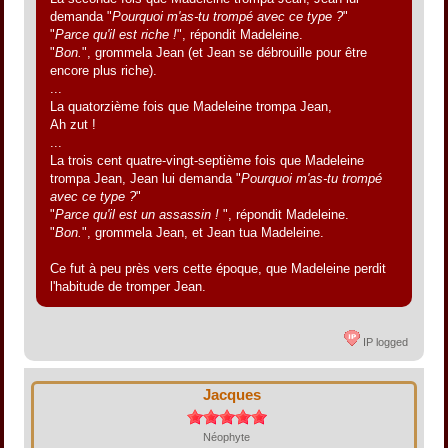
demanda "
Pourquoi m'as-tu trompé avec ce type ?
"
"
Parce qu'il est riche !
", répondit Madeleine.
"
Bon.
", grommela Jean (et Jean se débrouille pour être
encore plus riche).
...
La quatorzième fois que Madeleine trompa Jean,
Ah zut !
...
La trois cent quatre-vingt-septième fois que Madeleine
trompa Jean, Jean lui demanda "
Pourquoi m'as-tu trompé
avec ce type ?
"
"
Parce qu'il est un assassin !
", répondit Madeleine.
"
Bon.
", grommela Jean, et Jean tua Madeleine.
Ce fut à peu près vers cette époque, que Madeleine perdit
l'habitude de tromper Jean.
IP logged
Jacques
Néophyte