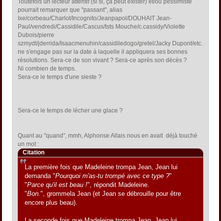
Toutefois un lecteur attentif (si si, ça peut exister) et/ou pessimiste
pourrait remarquer que "passant", alias
Ixe/corbeau/Charlot/Incognito/Jeanpapol/DOUHAIT Jean-
Paul/vendredi/Cassidile/Cascus/tsts Mouche/c.cassidy/Violette
Dubois/pierre
szmydt/jderrida/Isaacmenuhin/cassidiledogo/gretel/Jacky Dupont/etc.
ne s'engage pas sur la date à laquelle il appliquera ses bonnes
résolutions. Sera-ce de son vivant ? Sera-ce après son décès ?
Ni combien de temps.
Sera-ce le temps d'une sieste ?
Sera-ce le temps de lécher une glace ?
Quant au "quand", mmh, Alphonse Allais nous en avait déjà touché
un mot :
Citation
La première fois que Madeleine trompa Jean, Jean lui
demanda "
Pourquoi m'as-tu trompé avec ce type ?
"
"
Parce qu'il est beau !
", répondit Madeleine.
"
Bon.
", grommela Jean (et Jean se débrouille pour être
encore plus beau).
La seconde fois que Madeleine trompa Jean, Jean lui