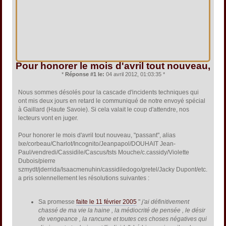
Pour honorer le mois d'avril tout nouveau,
*
Réponse #1 le:
04 avril 2012, 01:03:35 *
Nous sommes désolés pour la cascade d'incidents techniques qui
ont mis deux jours en retard le communiqué de notre envoyé spécial
à Gaillard (Haute Savoie). Si cela valait le coup d'attendre, nos
lecteurs vont en juger.
Pour honorer le mois d'avril tout nouveau, "passant", alias
Ixe/corbeau/Charlot/Incognito/Jeanpapol/DOUHAIT Jean-
Paul/vendredi/Cassidile/Cascus/tsts Mouche/c.cassidy/Violette
Dubois/pierre
szmydt/jderrida/Isaacmenuhin/cassidiledogo/gretel/Jacky Dupont/etc.
a pris solennellement les résolutions suivantes :
Sa promesse
faite le 11 février 2005
"
j'ai définitivement
chassé de ma vie la haine , la médiocrité de pensée , le désir
de vengeance , la rancune et toutes ces choses négatives qui