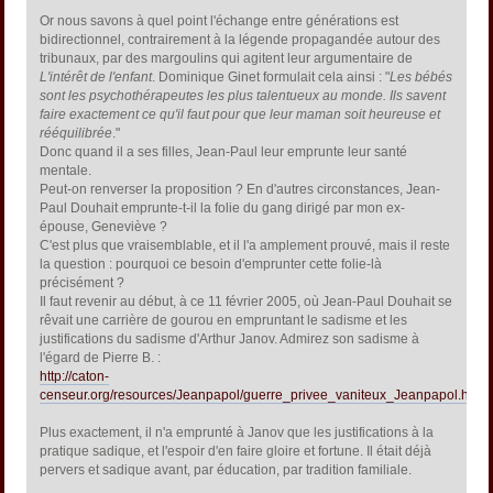
Or nous savons à quel point l'échange entre générations est
bidirectionnel, contrairement à la légende propagandée autour des
tribunaux, par des margoulins qui agitent leur argumentaire de
L'intérêt de l'enfant
. Dominique Ginet formulait cela ainsi : "
Les bébés
sont les psychothérapeutes les plus talentueux au monde. Ils savent
faire exactement ce qu'il faut pour que leur maman soit heureuse et
rééquilibrée
."
Donc quand il a ses filles, Jean-Paul leur emprunte leur santé
mentale.
Peut-on renverser la proposition ? En d'autres circonstances, Jean-
Paul Douhait emprunte-t-il la folie du gang dirigé par mon ex-
épouse, Geneviève ?
C'est plus que vraisemblable, et il l'a amplement prouvé, mais il reste
la question : pourquoi ce besoin d'emprunter cette folie-là
précisément ?
Il faut revenir au début, à ce 11 février 2005, où Jean-Paul Douhait se
rêvait une carrière de gourou en empruntant le sadisme et les
justifications du sadisme d'Arthur Janov. Admirez son sadisme à
l'égard de Pierre B. :
http://caton-
censeur.org/resources/Jeanpapol/guerre_privee_vaniteux_Jeanpapol.html
Plus exactement, il n'a emprunté à Janov que les justifications à la
pratique sadique, et l'espoir d'en faire gloire et fortune. Il était déjà
pervers et sadique avant, par éducation, par tradition familiale.