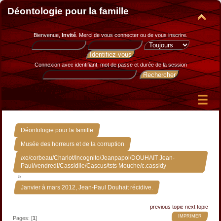
Déontologie pour la famille
Bienvenue,
Invité
. Merci de
vous connecter
ou de
vous inscrire
.
Connexion avec identifiant, mot de passe et durée de la session
»
Déontologie pour la famille
»
Musée des horreurs et de la corruption
Ixe/corbeau/Charlot/Incognito/Jeanpapol/DOUHAIT Jean-
Paul/vendredi/Cassidile/Cascus/tsts Mouche/c.cassidy
»
Janvier à mars 2012, Jean-Paul Douhait récidive.
previous topic
next topic
IMPRIMER
Pages: [
1
]