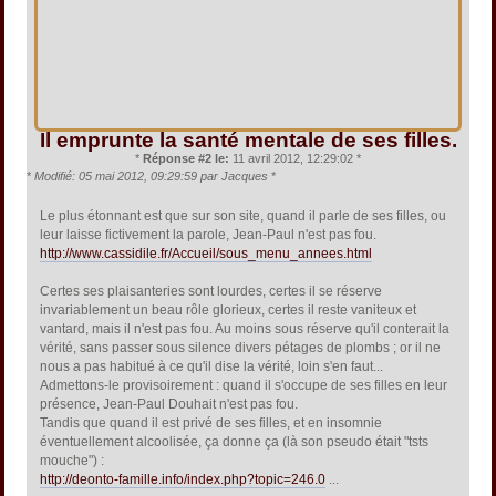
Il emprunte la santé mentale de ses filles.
*
Réponse #2 le:
11 avril 2012, 12:29:02 *
*
Modifié: 05 mai 2012, 09:29:59 par Jacques
*
Le plus étonnant est que sur son site, quand il parle de ses filles, ou
leur laisse fictivement la parole, Jean-Paul n'est pas fou.
http://www.cassidile.fr/Accueil/sous_menu_annees.html
Certes ses plaisanteries sont lourdes, certes il se réserve
invariablement un beau rôle glorieux, certes il reste vaniteux et
vantard, mais il n'est pas fou. Au moins sous réserve qu'il conterait la
vérité, sans passer sous silence divers pétages de plombs ; or il ne
nous a pas habitué à ce qu'il dise la vérité, loin s'en faut...
Admettons-le provisoirement : quand il s'occupe de ses filles en leur
présence, Jean-Paul Douhait n'est pas fou.
Tandis que quand il est privé de ses filles, et en insomnie
éventuellement alcoolisée, ça donne ça (là son pseudo était "tsts
mouche") :
http://deonto-famille.info/index.php?topic=246.0
...