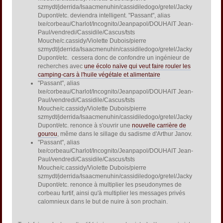
szmydt/jderrida/Isaacmenuhin/cassidiledogo/gretel/Jacky
Dupont/etc. deviendra intelligent. "Passant", alias
Ixe/corbeau/Charlot/Incognito/Jeanpapol/DOUHAIT Jean-
Paul/vendredi/Cassidile/Cascus/tsts
Mouche/c.cassidy/Violette Dubois/pierre
szmydt/jderrida/Isaacmenuhin/cassidiledogo/gretel/Jacky
Dupont/etc. cessera donc de confondre un ingénieur de
recherches avec
une écolo naïve qui veut faire rouler les
camping-cars à l'huile végétale et alimentaire
"Passant", alias
Ixe/corbeau/Charlot/Incognito/Jeanpapol/DOUHAIT Jean-
Paul/vendredi/Cassidile/Cascus/tsts
Mouche/c.cassidy/Violette Dubois/pierre
szmydt/jderrida/Isaacmenuhin/cassidiledogo/gretel/Jacky
Dupont/etc. renonce à s'ouvrir une
nouvelle carrière de
gourou
, même dans le sillage du sadisme d'Arthur Janov.
"Passant", alias
Ixe/corbeau/Charlot/Incognito/Jeanpapol/DOUHAIT Jean-
Paul/vendredi/Cassidile/Cascus/tsts
Mouche/c.cassidy/Violette Dubois/pierre
szmydt/jderrida/Isaacmenuhin/cassidiledogo/gretel/Jacky
Dupont/etc. renonce à multiplier les pseudonymes de
corbeau furtif, ainsi qu'à multiplier les messages privés
calomnieux dans le but de nuire à son prochain.