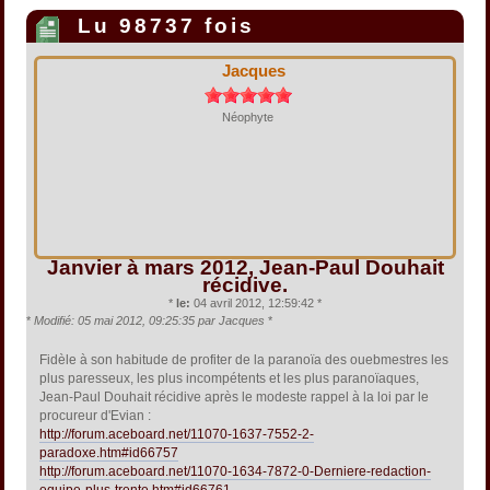
Lu 98737 fois
Jacques
Néophyte
Janvier à mars 2012, Jean-Paul Douhait
récidive.
*
le:
04 avril 2012, 12:59:42 *
*
Modifié: 05 mai 2012, 09:25:35 par Jacques
*
Fidèle à son habitude de profiter de la paranoïa des ouebmestres les
plus paresseux, les plus incompétents et les plus paranoïaques,
Jean-Paul Douhait récidive après le modeste rappel à la loi par le
procureur d'Evian :
http://forum.aceboard.net/11070-1637-7552-2-
paradoxe.htm#id66757
http://forum.aceboard.net/11070-1634-7872-0-Derniere-redaction-
equipe-plus-trente.htm#id66761