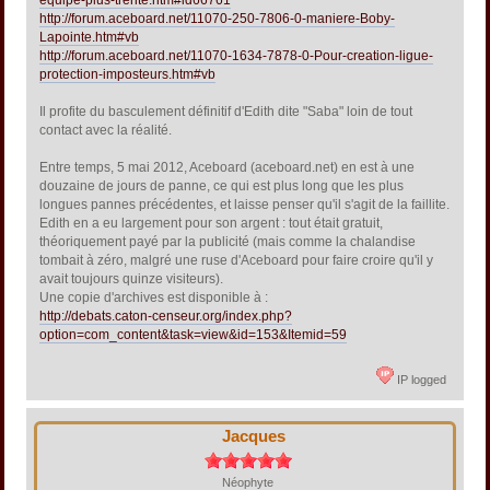
http://forum.aceboard.net/11070-250-7806-0-maniere-Boby-
Lapointe.htm#vb
http://forum.aceboard.net/11070-1634-7878-0-Pour-creation-ligue-
protection-imposteurs.htm#vb
Il profite du basculement définitif d'Edith dite "Saba" loin de tout
contact avec la réalité.
Entre temps, 5 mai 2012, Aceboard (aceboard.net) en est à une
douzaine de jours de panne, ce qui est plus long que les plus
longues pannes précédentes, et laisse penser qu'il s'agit de la faillite.
Edith en a eu largement pour son argent : tout était gratuit,
théoriquement payé par la publicité (mais comme la chalandise
tombait à zéro, malgré une ruse d'Aceboard pour faire croire qu'il y
avait toujours quinze visiteurs).
Une copie d'archives est disponible à :
http://debats.caton-censeur.org/index.php?
option=com_content&task=view&id=153&Itemid=59
IP logged
Jacques
Néophyte