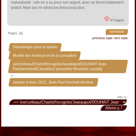
malveillante : elle en a eu pour son argent, avec un forum totalement
gratuit. Mais qui ne valait pas beaucoup plus.
IP logged
IMPRIMER
Pages: [
1
]
previous topic
next topic
»
Déontologie pour la famille
»
Musée des horreurs et de la corruption
Ixe/corbeau/Charlot/Incognito/Jeanpapol/DOUHAIT Jean-
Paul/vendredi/Cassidile/Cascus/tsts Mouche/c.cassidy
»
Janvier à mars 2012, Jean-Paul Douhait récidive.
Aller à: