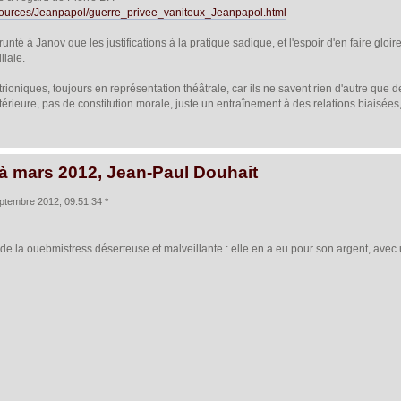
resources/Jeanpapol/guerre_privee_vaniteux_Jeanpapol.html
nté à Janov que les justifications à la pratique sadique, et l'espoir d'en faire gloire
liale.
strioniques, toujours en représentation théâtrale, car ils ne savent rien d'autre qu
ntérieure, pas de constitution morale, juste un entraînement à des relations biaisée
 à mars 2012, Jean-Paul Douhait
ptembre 2012, 09:51:34 *
 de la ouebmistress déserteuse et malveillante : elle en a eu pour son argent, avec