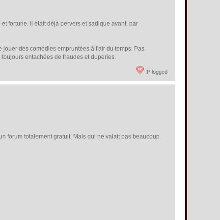
 et fortune. Il était déjà pervers et sadique avant, par
e de jouer des comédies empruntées à l'air du temps. Pas
s, toujours entachées de fraudes et duperies.
IP logged
 un forum totalement gratuit. Mais qui ne valait pas beaucoup