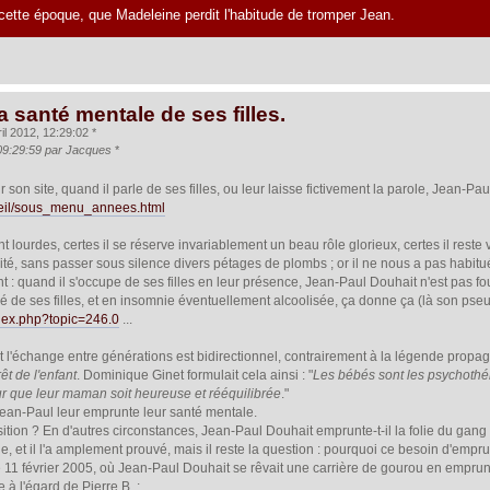
cette époque, que Madeleine perdit l'habitude de tromper Jean.
a santé mentale de ses filles.
il 2012, 12:29:02 *
 09:29:59 par Jacques
*
 son site, quand il parle de ses filles, ou leur laisse fictivement la parole, Jean-Pau
cueil/sous_menu_annees.html
t lourdes, certes il se réserve invariablement un beau rôle glorieux, certes il reste 
rité, sans passer sous silence divers pétages de plombs ; or il ne nous a pas habitué à 
 : quand il s'occupe de ses filles en leur présence, Jean-Paul Douhait n'est pas fo
vé de ses filles, et en insomnie éventuellement alcoolisée, ça donne ça (là son pseud
index.php?topic=246.0
...
 l'échange entre générations est bidirectionnel, contrairement à la légende propa
rêt de l'enfant
. Dominique Ginet formulait cela ainsi : "
Les bébés sont les psychothér
ur que leur maman soit heureuse et rééquilibrée
."
 Jean-Paul leur emprunte leur santé mentale.
ition ? En d'autres circonstances, Jean-Paul Douhait emprunte-t-il la folie du ga
, et il l'a amplement prouvé, mais il reste la question : pourquoi ce besoin d'empru
 ce 11 février 2005, où Jean-Paul Douhait se rêvait une carrière de gourou en emprunt
à l'égard de Pierre B. :