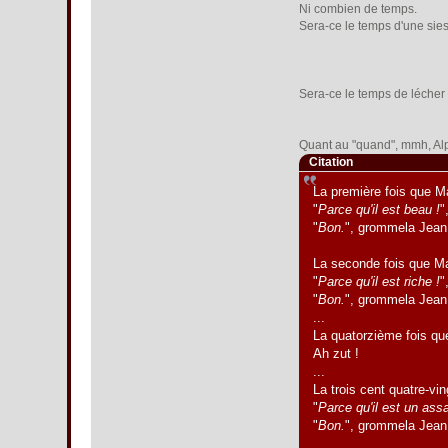
Ni combien de temps.
Sera-ce le temps d'une sies
Sera-ce le temps de lécher
Quant au "quand", mmh, Alp
Citation
La première fois que M
"
Parce qu'il est beau !
"
"
Bon.
", grommela Jean 
La seconde fois que M
"
Parce qu'il est riche !
"
"
Bon.
", grommela Jean 
...
La quatorzième fois q
Ah zut !
...
La trois cent quatre-v
"
Parce qu'il est un ass
"
Bon.
", grommela Jean