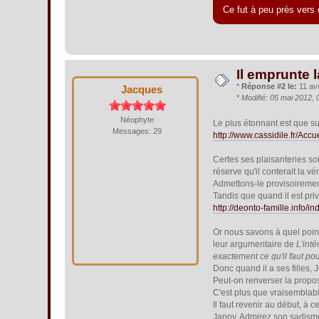
Ce fut à peu près vers 
Il emprunte l
*
Réponse #2 le:
11 avr
Jacques
*
Modifié: 05 mai 2012,
Néophyte
Le plus étonnant est que sur
Messages: 29
http://www.cassidile.fr/Ac
Certes ses plaisanteries son
réserve qu'il conterait la vé
Admettons-le provisoirement
Tandis que quand il est pri
http://deonto-famille.info/
Or nous savons à quel point
leur argumentaire de
L'inté
exactement ce qu'il faut po
Donc quand il a ses filles,
Peut-on renverser la propos
C'est plus que vraisemblable
Il faut revenir au début, à
Janov. Admirez son sadisme 