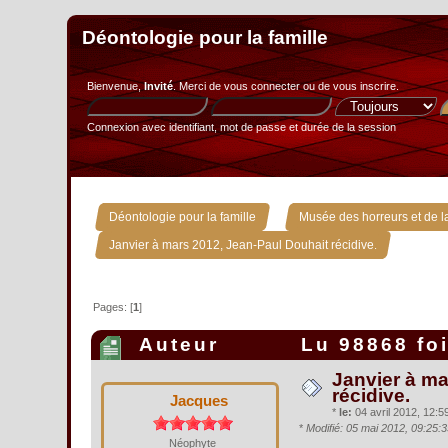
Déontologie pour la famille
Bienvenue,
Invité
. Merci de
vous connecter
ou de
vous inscrire
.
Connexion avec identifiant, mot de passe et durée de la session
»
Déontologie pour la famille
Musée des horreurs et de la
Janvier à mars 2012, Jean-Paul Douhait récidive.
Pages: [
1
]
Auteur
Lu 98868 fo
Janvier à ma
récidive.
Jacques
*
le:
04 avril 2012, 12:59
*
Modifié: 05 mai 2012, 09:25:
Néophyte