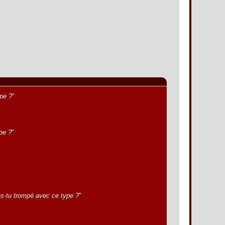
ype ?
"
pe ?
"
s-tu trompé avec ce type ?
"