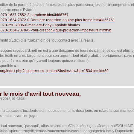
ofiter de la paranoïa des ouebmestres les plus paresseux, les plus incompétents e
le procureur d'Evian :
/11070-1637-7552-2-paradoxe.htm#id66757
/11070-1634-7872-0-Derniere-redaction-equipe-plus-trente.htm#id66761
/11070-250-7806-0-maniere-Boby-Lapointe.htm#vb
11070-1634-7878-0-Pour-creation-ligue-protection-imposteurs.htm#vb
initif d'Edith dite "Saba" loin de tout contact avec la réalité.
ceboard (aceboard.net) en est à une douzaine de jours de panne, ce qui est plus l
illite. Edith en a eu largement pour son argent : tout était gratuit, théoriquement pa
our faire croire qu'il y avait toujours quinze visiteurs).
sponible à :
ur.org/index.php?option=com_content&task=view&id=153&Itemid=59
 le mois d'avril tout nouveau,
il 2012, 01:03:35 *
a cascade d'incidents techniques qui ont mis deux jours en retard le communiqué 
os lecteurs vont en juger.
il tout nouveau, "passant", alias Ixe/corbeau/Charlot/Incognito/Jeanpapol/DOUHAIT
ubois/pierre szmydt/jderrida/Isaacmenuhin/cassidiledogo/gretel/Jacky Dupont/etc. a