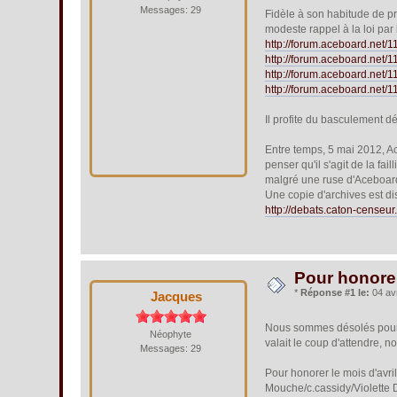
Messages: 29
Fidèle à son habitude de pr
modeste rappel à la loi par 
http://forum.aceboard.net
http://forum.aceboard.net
http://forum.aceboard.net
http://forum.aceboard.net/
Il profite du basculement déf
Entre temps, 5 mai 2012, A
penser qu'il s'agit de la fa
malgré une ruse d'Aceboard p
Une copie d'archives est di
http://debats.caton-cense
Pour honorer
*
Réponse #1 le:
04 avr
Jacques
Nous sommes désolés pour l
Néophyte
valait le coup d'attendre, n
Messages: 29
Pour honorer le mois d'avr
Mouche/c.cassidy/Violette D