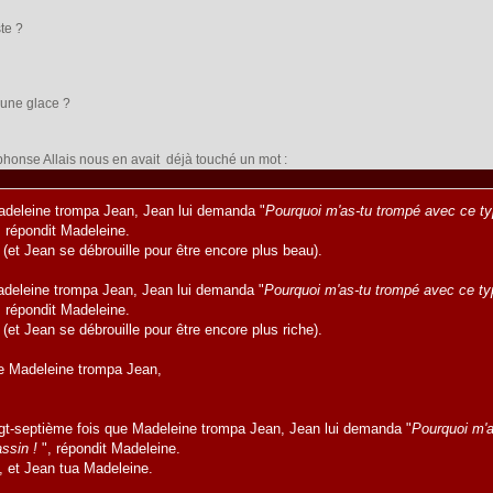
te ?
 une glace ?
honse Allais nous en avait déjà touché un mot :
adeleine trompa Jean, Jean lui demanda "
Pourquoi m'as-tu trompé avec ce t
, répondit Madeleine.
(et Jean se débrouille pour être encore plus beau).
adeleine trompa Jean, Jean lui demanda "
Pourquoi m'as-tu trompé avec ce ty
, répondit Madeleine.
(et Jean se débrouille pour être encore plus riche).
ue Madeleine trompa Jean,
ingt-septième fois que Madeleine trompa Jean, Jean lui demanda "
Pourquoi m'a
assin !
", répondit Madeleine.
, et Jean tua Madeleine.