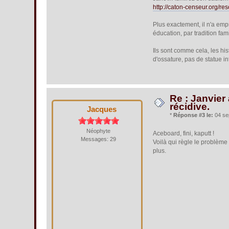
http://caton-censeur.org/
Plus exactement, il n'a empru
éducation, par tradition fami
Ils sont comme cela, les hi
d'ossature, pas de statue i
Re : Janvier
récidive.
Jacques
*
Réponse #3 le:
04 se
Néophyte
Aceboard, fini, kaputt !
Messages: 29
Voilà qui règle le problème
plus.