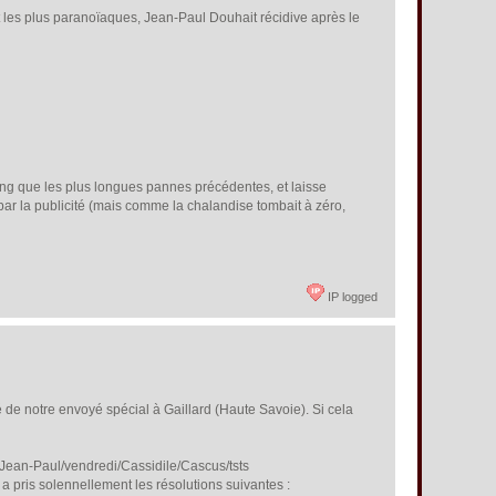
t les plus paranoïaques, Jean-Paul Douhait récidive après le
ong que les plus longues pannes précédentes, et laisse
yé par la publicité (mais comme la chalandise tombait à zéro,
IP logged
de notre envoyé spécial à Gaillard (Haute Savoie). Si cela
 Jean-Paul/vendredi/Cassidile/Cascus/tsts
 pris solennellement les résolutions suivantes :