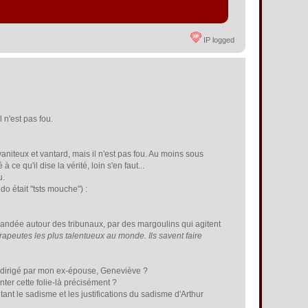
IP logged
l n'est pas fou.
vaniteux et vantard, mais il n'est pas fou. Au moins sous
ce qu'il dise la vérité, loin s'en faut...
u.
o était "tsts mouche") :
gandée autour des tribunaux, par des margoulins qui agitent
apeutes les plus talentueux au monde. Ils savent faire
ng dirigé par mon ex-épouse, Geneviève ?
nter cette folie-là précisément ?
ant le sadisme et les justifications du sadisme d'Arthur