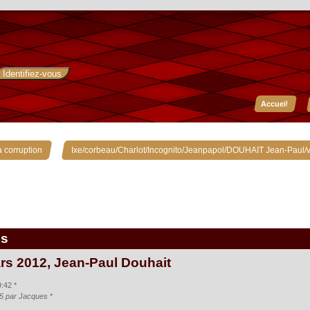
Accueil
»
 corruption
Ixe/corbeau/Charlot/Incognito/Jeanpapol/DOUHAIT Jean-Paul/v
is
rs 2012, Jean-Paul Douhait
:42 *
35 par Jacques
*