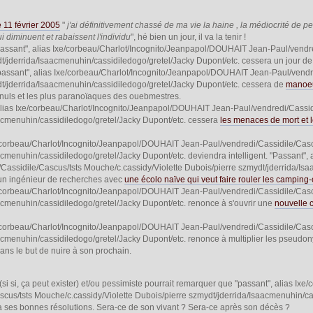
le 11 février 2005
"
j'ai définitivement chassé de ma vie la haine , la médiocrité de p
 diminuent et rabaissent l'individu
", hé bien un jour, il va la tenir !
ssant", alias Ixe/corbeau/Charlot/Incognito/Jeanpapol/DOUHAIT Jean-Paul/vendre
t/jderrida/Isaacmenuhin/cassidiledogo/gretel/Jacky Dupont/etc. cessera un jour de
assant", alias Ixe/corbeau/Charlot/Incognito/Jeanpapol/DOUHAIT Jean-Paul/vendre
t/jderrida/Isaacmenuhin/cassidiledogo/gretel/Jacky Dupont/etc. cessera de
manoeu
 nuls et les plus paranoïaques des ouebmestres.
 alias Ixe/corbeau/Charlot/Incognito/Jeanpapol/DOUHAIT Jean-Paul/vendredi/Cassid
acmenuhin/cassidiledogo/gretel/Jacky Dupont/etc. cessera
les menaces de mort et l
e/corbeau/Charlot/Incognito/Jeanpapol/DOUHAIT Jean-Paul/vendredi/Cassidile/Cascu
acmenuhin/cassidiledogo/gretel/Jacky Dupont/etc. deviendra intelligent. "Passant"
Cassidile/Cascus/tsts Mouche/c.cassidy/Violette Dubois/pierre szmydt/jderrida/Is
un ingénieur de recherches avec
une écolo naïve qui veut faire rouler les camping-c
e/corbeau/Charlot/Incognito/Jeanpapol/DOUHAIT Jean-Paul/vendredi/Cassidile/Cascu
acmenuhin/cassidiledogo/gretel/Jacky Dupont/etc. renonce à s'ouvrir une
nouvelle 
e/corbeau/Charlot/Incognito/Jeanpapol/DOUHAIT Jean-Paul/vendredi/Cassidile/Cascu
acmenuhin/cassidiledogo/gretel/Jacky Dupont/etc. renonce à multiplier les pseudony
ans le but de nuire à son prochain.
if (si si, ça peut exister) et/ou pessimiste pourrait remarquer que "passant", alias
scus/tsts Mouche/c.cassidy/Violette Dubois/pierre szmydt/jderrida/Isaacmenuhin/ca
ra ses bonnes résolutions. Sera-ce de son vivant ? Sera-ce après son décès ?