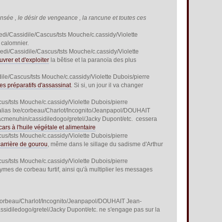
ensée , le désir de vengeance , la rancune et toutes ces
di/Cassidile/Cascus/tsts Mouche/c.cassidy/Violette
 calomnier.
di/Cassidile/Cascus/tsts Mouche/c.cassidy/Violette
vrer et d'exploiter
la bêtise et la paranoïa des plus
ile/Cascus/tsts Mouche/c.cassidy/Violette Dubois/pierre
es préparatifs d'assassinat
. Si si, un jour il va changer
s/tsts Mouche/c.cassidy/Violette Dubois/pierre
, alias Ixe/corbeau/Charlot/Incognito/Jeanpapol/DOUHAIT
aacmenuhin/cassidiledogo/gretel/Jacky Dupont/etc. cessera
ars à l'huile végétale et alimentaire
s/tsts Mouche/c.cassidy/Violette Dubois/pierre
carrière de gourou
, même dans le sillage du sadisme d'Arthur
s/tsts Mouche/c.cassidy/Violette Dubois/pierre
mes de corbeau furtif, ainsi qu'à multiplier les messages
 Ixe/corbeau/Charlot/Incognito/Jeanpapol/DOUHAIT Jean-
ssidiledogo/gretel/Jacky Dupont/etc. ne s'engage pas sur la