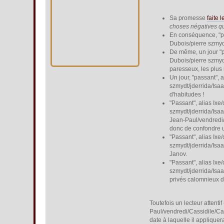
Sa promesse
faite 
choses négatives qui
En conséquence, "pa
Dubois/pierre szmyd
De même, un jour "p
Dubois/pierre szmyd
paresseux, les plus
Un jour, "passant",
szmydt/jderrida/Isa
d'habitudes !
"Passant", alias Ix
szmydt/jderrida/Isa
Jean-Paul/vendredi/
donc de confondre 
"Passant", alias Ix
szmydt/jderrida/Isa
Janov.
"Passant", alias Ix
szmydt/jderrida/Isa
privés calomnieux d
Toutefois un lecteur attent
Paul/vendredi/Cassidile/Ca
date à laquelle il applique