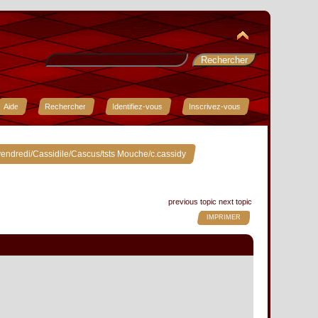
Aide
Rechercher
Identifiez-vous
Inscrivez-vous
»
endredi/Cassidile/Cascus/tsts Mouche/c.cassidy
previous topic
next topic
IMPRIMER