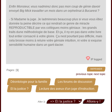
Enfin Monsieur, vous nadmirez donc pas mon coup de génie davoir
envoyé Big Mick travailler un mois dans un orphelinat à Bucarest ?
- Si Madame la juge. Je ladmirerais beaucoup plus si vous vous étiez
donnée la peine décrire ce qui rendrait ce genre de miracle
REPRODUCTIBLE par vos collègues moins géniaux : les grands
traits dune méthodologie de base. Et ça, il ny en pas dans votre livre
tout entier consacré à votre gloire. Ça nest pourtant pas difficile, mais
cela brosse moins à reluire votre géniale intuition, ni votre si exquise
sensibilité humaine dans un gant dacier.
IP logged
IMPRIMER
Pages: [
1
]
previous topic
next topic
»
»
Déontologie pour la famille
Les forums de discussion
»
Et la justice ?
Lecture des aveux d'un juge d'instruction.
Aller à: