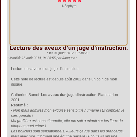
Néophyte
Lecture des aveux d'un juge d'instruction.
*
le:
01 juillet 2012, 02:38:20 *
*
Modifié: 15 août 2014, 04:25:55 par Jacques
*
Lecture des aveux d'un juge d'instruction.
Cette note de lecture est depuis août 2002 dans un coin de mon
disque.
Catherine Samet.
Les aveux dun juge dinstruction
. Flammarion
2001.
Résumé :
- Non mais admirez mon exquise sensibilité humaine ! Et combien je
suis géniale !
Ma greffière est sensationnelle, elle me suit à minuit sur les lieux de
nimporte quel crime !
Les policiers sont sensationnels. Ailleurs ça rue dans les brancards,
mais avec moi, il forment une équipe parfaite ! Et puis ils ont une