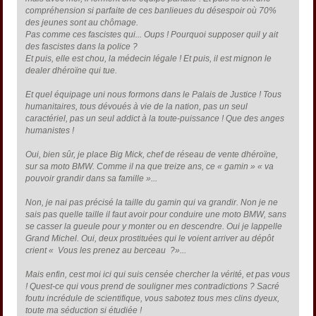
compréhension si parfaite de ces banlieues du désespoir où 70%
des jeunes sont au chômage.
Pas comme ces fascistes qui... Oups ! Pourquoi supposer quil y ait
des fascistes dans la police ?
Et puis, elle est chou, la médecin légale ! Et puis, il est mignon le
dealer dhéroïne qui tue.
Et quel équipage uni nous formons dans le Palais de Justice ! Tous
humanitaires, tous dévoués à vie de la nation, pas un seul
caractériel, pas un seul addict à la toute-puissance ! Que des anges
humanistes !
Oui, bien sûr, je place Big Mick, chef de réseau de vente dhéroïne,
sur sa moto BMW. Comme il na que treize ans, ce « gamin » « va
pouvoir grandir dans sa famille »...
Non, je nai pas précisé la taille du gamin qui va grandir. Non je ne
sais pas quelle taille il faut avoir pour conduire une moto BMW, sans
se casser la gueule pour y monter ou en descendre. Oui je lappelle
Grand Michel. Oui, deux prostituées qui le voient arriver au dépôt
crient « Vous les prenez au berceau ?»...
Mais enfin, cest moi ici qui suis censée chercher la vérité, et pas vous
! Quest-ce qui vous prend de souligner mes contradictions ? Sacré
foutu incrédule de scientifique, vous sabotez tous mes clins dyeux,
toute ma séduction si étudiée !