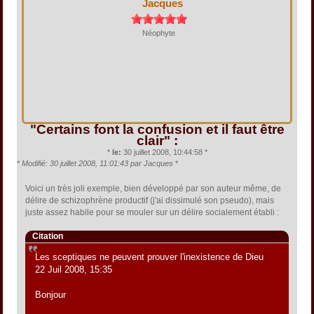
Jacques
Néophyte
"Certains font la confusion et il faut être
clair" :
*
le:
30 juillet 2008, 10:44:58 *
*
Modifié: 30 juillet 2008, 11:01:43 par Jacques
*
Voici un très joli exemple, bien développé par son auteur même, de
délire de schizophrène productif (j'ai dissimulé son pseudo), mais
juste assez habile pour se mouler sur un délire socialement établi :
Citation
Les sceptiques ne peuvent prouver l'inexistence de Dieu
22 Juil 2008, 15:35
Bonjour