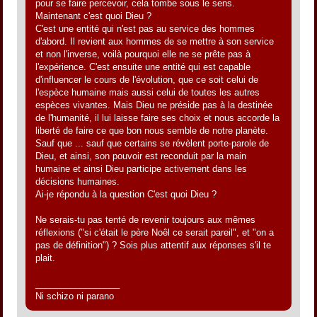
pour se faire percevoir, cela tombe sous le sens.
Maintenant c'est quoi Dieu ?
C'est une entité qui n'est pas au service des hommes
d'abord. Il revient aux hommes de se mettre à son service
et non l'inverse, voilà pourquoi elle ne se prête pas à
l'expérience. C'est ensuite une entité qui est capable
d'influencer le cours de l'évolution, que ce soit celui de
l'espèce humaine mais aussi celui de toutes les autres
espèces vivantes. Mais Dieu ne préside pas à la destinée
de l'humanité, il lui laisse faire ses choix et nous accorde la
liberté de faire ce que bon nous semble de notre planète.
Sauf que ... sauf que certains se révèlent porte-parole de
Dieu, et ainsi, son pouvoir est reconduit par la main
humaine et ainsi Dieu participe activement dans les
décisions humaines.
Ai-je répondu à la question C'est quoi Dieu ?
Ne serais-tu pas tenté de revenir toujours aux mêmes
réflexions ("si c'était le père Noêl ce serait pareil", et "on a
pas de définition") ? Sois plus attentif aux réponses s'il te
plait.
_________________
Ni schizo ni parano