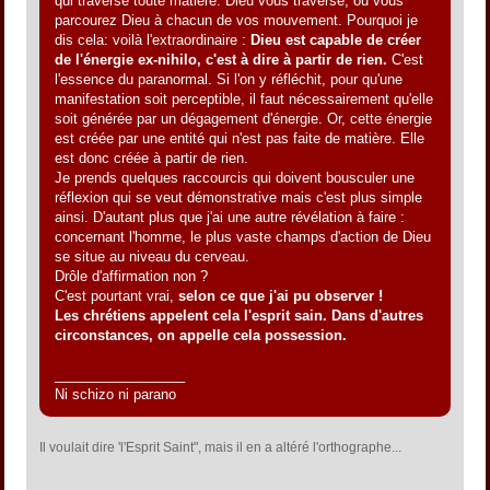
qui traverse toute matière. Dieu vous traverse, ou vous
parcourez Dieu à chacun de vos mouvement. Pourquoi je
dis cela: voilà l'extraordinaire :
Dieu est capable de créer
de l'énergie ex-nihilo, c'est à dire à partir de rien.
C'est
l'essence du paranormal. Si l'on y réfléchit, pour qu'une
manifestation soit perceptible, il faut nécessairement qu'elle
soit générée par un dégagement d'énergie. Or, cette énergie
est créée par une entité qui n'est pas faite de matière. Elle
est donc créée à partir de rien.
Je prends quelques raccourcis qui doivent bousculer une
réflexion qui se veut démonstrative mais c'est plus simple
ainsi. D'autant plus que j'ai une autre révélation à faire :
concernant l'homme, le plus vaste champs d'action de Dieu
se situe au niveau du cerveau.
Drôle d'affirmation non ?
C'est pourtant vrai,
selon ce que j'ai pu observer !
Les chrétiens appelent cela l'esprit sain. Dans d'autres
circonstances, on appelle cela possession.
_________________
Ni schizo ni parano
Il voulait dire 'l'Esprit Saint", mais il en a altéré l'orthographe...