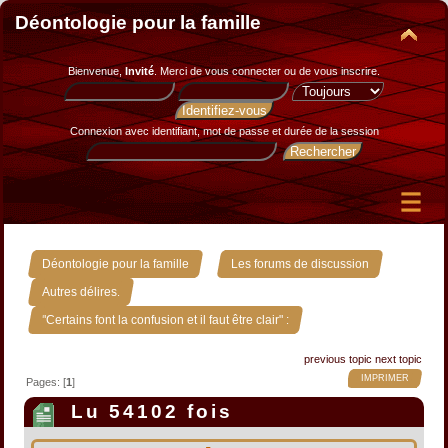
Déontologie pour la famille
Bienvenue,
Invité
. Merci de
vous connecter
ou de
vous inscrire
.
Connexion avec identifiant, mot de passe et durée de la session
»
»
Déontologie pour la famille
Les forums de discussion
»
Autres délires.
"Certains font la confusion et il faut être clair" :
previous topic
next topic
IMPRIMER
Pages: [
1
]
Lu 54102 fois