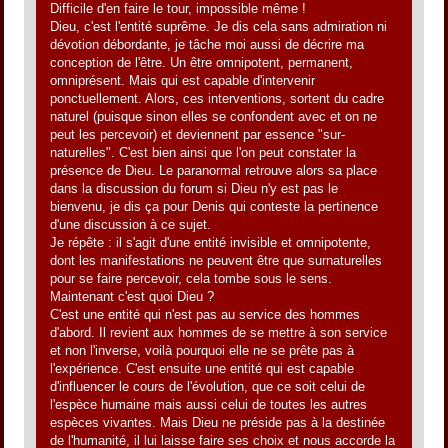
Difficile d'en faire le tour, impossible même !
Dieu, c'est l'entité suprême. Je dis cela sans admiration ni
dévotion débordante, je tâche moi aussi de décrire ma
conception de l'être. Un être omnipotent, permanent,
omniprésent. Mais qui est capable d'intervenir
ponctuellement. Alors, ces interventions, sortent du cadre
naturel (puisque sinon elles se confondent avec et on ne
peut les percevoir) et deviennent par essence "sur-
naturelles". C'est bien ainsi que l'on peut constater la
présence de Dieu. Le paranormal retrouve alors sa place
dans la discussion du forum si Dieu n'y est pas le
bienvenu, je dis ça pour Denis qui conteste la pertinence
d'une discussion à ce sujet.
Je répête : il s'agit d'une entité invisible et omnipotente,
dont les manifestations ne peuvent être que surnaturelles
pour se faire percevoir, cela tombe sous le sens.
Maintenant c'est quoi Dieu ?
C'est une entité qui n'est pas au service des hommes
d'abord. Il revient aux hommes de se mettre à son service
et non l'inverse, voilà pourquoi elle ne se prête pas à
l'expérience. C'est ensuite une entité qui est capable
d'influencer le cours de l'évolution, que ce soit celui de
l'espèce humaine mais aussi celui de toutes les autres
espèces vivantes. Mais Dieu ne préside pas à la destinée
de l'humanité, il lui laisse faire ses choix et nous accorde la