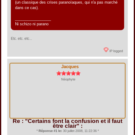
(un classique des crises paranoïaques, qui n'a pas marché
dans ce cas).
_________________
Ni schizo ni parano
Etc. etc. etc...
IP logged
Jacques
Néophyte
Re : "Certains font la confusion et il faut
être clair" :
*
Réponse #1 le:
30 juillet 2008, 11:22:36 *