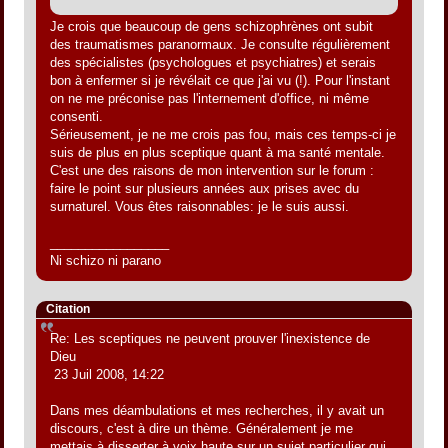
Je crois que beaucoup de gens schizophrènes ont subit
des traumatismes paranormaux. Je consulte régulièrement
des spécialistes (psychologues et psychiatres) et serais
bon à enfermer si je révélait ce que j'ai vu (!). Pour l'instant
on ne me préconise pas l'internement d'office, ni même
consenti.
Sérieusement, je ne me crois pas fou, mais ces temps-ci je
suis de plus en plus sceptique quant à ma santé mentale.
C'est une des raisons de mon intervention sur le forum :
faire le point sur plusieurs années aux prises avec du
surnaturel. Vous êtes raisonnables: je le suis aussi.
_________________
Ni schizo ni parano
Citation
Re: Les sceptiques ne peuvent prouver l'inexistence de
Dieu
23 Juil 2008, 14:22
Dans mes déambulations et mes recherches, il y avait un
discours, c'est à dire un thème. Généralement je me
mettais à disserter à voix haute sur un sujet particulier qui