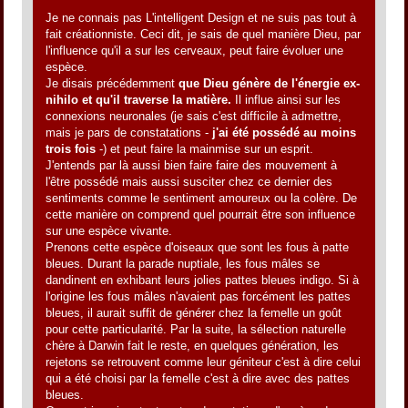
Je ne connais pas L'intelligent Design et ne suis pas tout à
fait créationniste. Ceci dit, je sais de quel manière Dieu, par
l'influence qu'il a sur les cerveaux, peut faire évoluer une
espèce.
Je disais précédemment
que Dieu génère de l'énergie ex-
nihilo et qu'il traverse la matière.
Il influe ainsi sur les
connexions neuronales (je sais c'est difficile à admettre,
mais je pars de constatations -
j'ai été possédé au moins
trois fois
-) et peut faire la mainmise sur un esprit.
J'entends par là aussi bien faire faire des mouvement à
l'être possédé mais aussi susciter chez ce dernier des
sentiments comme le sentiment amoureux ou la colère. De
cette manière on comprend quel pourrait être son influence
sur une espèce vivante.
Prenons cette espèce d'oiseaux que sont les fous à patte
bleues. Durant la parade nuptiale, les fous mâles se
dandinent en exhibant leurs jolies pattes bleues indigo. Si à
l'origine les fous mâles n'avaient pas forcément les pattes
bleues, il aurait suffit de générer chez la femelle un goût
pour cette particularité. Par la suite, la sélection naturelle
chère à Darwin fait le reste, en quelques génération, les
rejetons se retrouvent comme leur géniteur c'est à dire celui
qui a été choisi par la femelle c'est à dire avec des pattes
bleues.