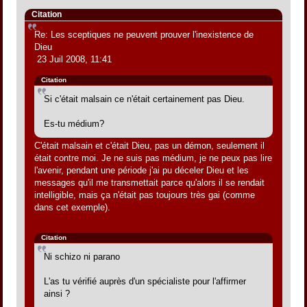
Citation
Re: Les sceptiques ne peuvent prouver l'inexistence de
Dieu
23 Juil 2008, 11:41
Citation
Si c'était malsain ce n'était certainement pas Dieu.
Es-tu médium?
C'était malsain et c'était Dieu, pas un démon, seulement il
était contre moi. Je ne suis pas médium, je ne peux pas lire
l'avenir, pendant une période j'ai pu déceler Dieu et les
messages qu'il me transmettait parce qu'alors il se rendait
intelligible, mais ça n'était pas toujours très gai (comme
dans cet exemple).
Citation
Ni schizo ni parano
L'as tu vérifié auprès d'un spécialiste pour l'affirmer
ainsi ?