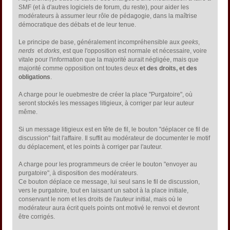
SMF (et à d'autres logiciels de forum, du reste), pour aider les
modérateurs à assumer leur rôle de pédagogie, dans la maîtrise
démocratique des débats et de leur tenue.
Le principe de base, généralement incompréhensible aux
geeks
,
nerds
et
dorks
, est que l'opposition est normale et nécessaire, voire
vitale pour l'information que la majorité aurait négligée, mais que
majorité comme opposition ont toutes deux
et des droits, et des
obligations
.
A charge pour le ouebmestre de créer la place "Purgatoire", où
seront stockés les messages litigieux, à corriger par leur auteur
même.
Si un message litigieux est en tête de fil, le bouton "déplacer ce fil de
discussion" fait l'affaire. Il suffit au modérateur de documenter le motif
du déplacement, et les points à corriger par l'auteur.
A charge pour les programmeurs de créer le bouton "envoyer au
purgatoire", à disposition des modérateurs.
Ce bouton déplace ce message, lui seul sans le fil de discussion,
vers le purgatoire, tout en laissant un sabot à la place initiale,
conservant le nom et les droits de l'auteur initial, mais où le
modérateur aura écrit quels points ont motivé le renvoi et devront
être corrigés.