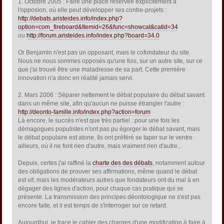
1. Octobre 2005 : Faire une place réservée explicitement à
l'opposion, où elle peut développer ses contre-projets :
http://debats.aristeides.info/index.php?
option=com_fireboard&Itemid=26&func=showcat&catid=34
ou
http://forum.aristeides.info/index.php?board=34.0
Or Benjamin n'est pas un opposant, mais le cofondateur du site.
Nous ne nous sommes opposés qu'une fois, sur un autre site, sur ce
que j'ai trouvé être une maladresse de sa part. Cette première
innovation n'a donc en réalité jamais servi.
2. Mars 2006 : Séparer nettement le débat populaire du débat savant
dans un même site, afin qu'aucun ne puisse étrangler l'autre :
http://deonto-famille.info/index.php?action=forum
Là encore, le succès n'est que très partiel : pour une fois les
démagogues populistes n'ont pas pu égorger le débat savant, mais
le débat populaire est atone. Ils ont préféré se taper sur le ventre
ailleurs, où il ne font rien d'autre, mais vraiment rien d'autre...
Depuis, certes j'ai raffiné la
charte des des débats
, notamment autour
des obligations de prouver ses affirmations, même quand le débat
est vif, mais les modérateurs autres que fondateurs ont du mal à en
dégager des lignes d'action, pour chaque cas pratique qui se
présente. La transmission des principes déontologique ne s'est pas
encore faite, et il est temps de s'interroger sur ce retard.
Aujourdhui, je trace le cahier des charges d'une modification à faire à