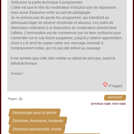
Voilà pour la partie technique à programmer.
L'idée est que le rôle du modérateur n'est plus que de répression,
mais aussi d'assumer enfin sa part de pédagogie.
Je ne prévois pas de garde-fou programmé, qui interdirait au
délinquant léger de devenir récidiviste et abuseur. Les outils de
répression ordinaires à la disposition du modérateur doivent faire
l'affaire. L'innnovation est de commencer par lui faire confiance pour
s'amender sur le sub-forum purgatoire, jusqu'à y obtenir approbation.
Alors il a le droit de copier-coller son message amendé à
l'emplacement initial, qui n'a pas été détruit au passage.
Il me semble que cette idée mérite un débat de principe, avant le
débat technique.
A vous !
IP logged
IMPRIMER
Pages: [
1
]
previous topic
next topic
»
Déontologie pour la famille
»
Directives, Annonces, Incidents
»
Directives permanente, charte