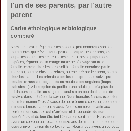
l'un de ses parents, par l'autre
parent
Cadre éthologique et biologique
comparé
Alors que c’est la règle chez les oiseaux, peu nombreux sont les
mammifères qui élèvent leurs petits en couple : les renards, les
loups, les loutres, les écureuils, les élans. Chez la plupart des
espèces, règnent soit la charge totale de l’élevage sur la seule
femelle, comme chez les ours, soit à la femelle encadrée par le
troupeau, comme chez les zèbres, ou encadré par le harem, comme
chez les otaries. Les primates sont les plus groupaux, suivis par
certains carnassiers organisés en meutes consanguines (loups,
suricates…). A l’exception du gorille jeune adulte, qui n’a plus de
prédateurs de taille, un singe tout seul a bien peu de chances de
survivre dans la forêt ou la savane. Nous humains faisons exception
parmi les mammifères, à cause de notre énorme cerveau, et de notre
immense temps d’apprentissages. Nous sommes des animaux
extrêmement sociaux, qui n’arrêtons ni d’apprendre de nos
congénères, ni de leur être fort liés par les sentiments. Nous, nous
avons un cerveau qui réclame quinze ans de maturation biologique
jusqu’à myélinisation du cortex frontal. Nous, nous avons un cerveau