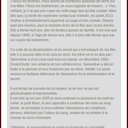
« Nous les femmes, nous avons de nombreux plafonds de verre sur
nos têtes ! Nous les lesbiennes, on nous regarde de travers... ». Peu
méfiant, je n’ai pas pris copie de cette page tant qu’elle existait. Mais
dès que j’ai tenté de reprendre contact par linkedin, en juillet 2023,
Audrey a immédiatement supprimé sa page et son compte. Depuis
sept ans révolus, plus le moindre écho de la fille que j’avais élevée.
Elle a trente-huit ans, elle ne fondera jamais de famille. Il est vrai que
depuis 1998, à l’âge de douze ans, elle n’a plus été élevée que par
un couple de lesbiennes.
Ce culte de la dissimulation et du secret qui s’est emparé de ma fille,
elle n’a aucune idée d’où cela lui vient. Sa mère ne le lui dira pas :
Geneviève a d’un coup rayé tout son passé, en décembre 1982.
Durant toute son enfance et son adolescence, Geneviève a été en
butte à la jalousie et aux invasions par sa mère, Odette. La seule
ressource tactique défensive de Geneviève fut la dissimulation et le
secret.
Il est temps de prendre de la hauteur, et de voir ce qui est
généralisable et transmissible.
Il est clair qu’en juin 2005 je sous-estimais la puissance du parti du
crime, le parti félon, et ses capacités à continuer de nuire au long
terme. Je persistais à sous-estimer l’abondance de complices
pervers, alléchés par l’odeur du sang, avides de se joindre à la
chasse au bouc émissaire.
Optimiste, je sous-estimais le poids écrasant de la culpabilité