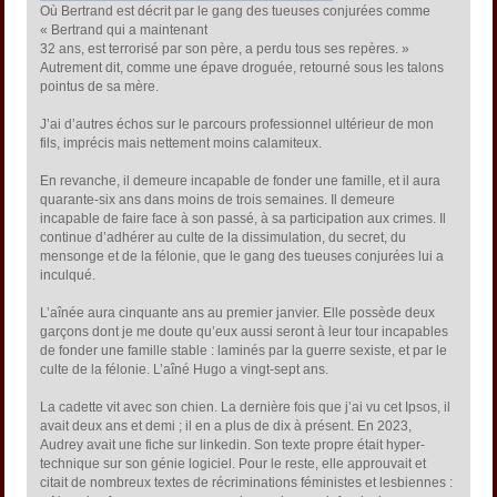
Où Bertrand est décrit par le gang des tueuses conjurées comme
« Bertrand qui a maintenant
32 ans, est terrorisé par son père, a perdu tous ses repères. »
Autrement dit, comme une épave droguée, retourné sous les talons
pointus de sa mère.
J’ai d’autres échos sur le parcours professionnel ultérieur de mon
fils, imprécis mais nettement moins calamiteux.
En revanche, il demeure incapable de fonder une famille, et il aura
quarante-six ans dans moins de trois semaines. Il demeure
incapable de faire face à son passé, à sa participation aux crimes. Il
continue d’adhérer au culte de la dissimulation, du secret, du
mensonge et de la félonie, que le gang des tueuses conjurées lui a
inculqué.
L’aînée aura cinquante ans au premier janvier. Elle possède deux
garçons dont je me doute qu’eux aussi seront à leur tour incapables
de fonder une famille stable : laminés par la guerre sexiste, et par le
culte de la félonie. L’aîné Hugo a vingt-sept ans.
La cadette vit avec son chien. La dernière fois que j’ai vu cet Ipsos, il
avait deux ans et demi ; il en a plus de dix à présent. En 2023,
Audrey avait une fiche sur linkedin. Son texte propre était hyper-
technique sur son génie logiciel. Pour le reste, elle approuvait et
citait de nombreux textes de récriminations féministes et lesbiennes :