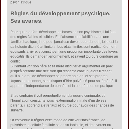
psychiatrique.
Règles du développement psychique.
Ses avaries.
Pour qu’un enfant développe les bases de son psychisme, il lui faut
des règles fiables et lisibles. En l’absence de fiabilité, dans une
famille chaotique, il ne peut jamais se développer du tout ; telle est la
pathologie dite « état-limite ». Les états-limites sont particulièrement
épuisants à vivre, et constituent une proportion importante des foyers
éducatifs. Ils demandent énormément, et savent toujours conduire au
conflit.
Si l’enfant voit son père et sa mère discuter et argumenter en paix
jusqu’à prendre une décision qui respecte chacun, alors il retient
qu’il a le droit de développer sa propre opinion, et ses propres
façons de raisonner, sans risquer d’être pulvérisé pour sa témérité. Il
apprend l’indépendance de pensée, et la coopération en pratique.
Si au contraire il voit perpétuellement la guerre conjugale, et
l’humiliation constante, puis l’extermination finale d’un de ses
parents, il apprend à être faux et fourbe pour avoir des chances de
survivre.
Or est venue à régner cette mode de cultiver l’intolérance, de
pulvériser la cellule familiale selon sa fantaisie, et de divorcer ou