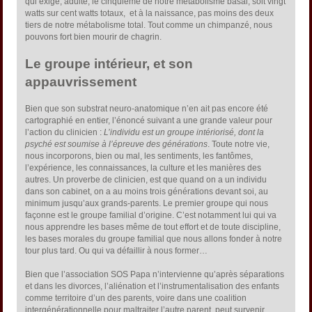
qui exige, adulte, le cinquième de notre métabolisme basal, soit vingt
watts sur cent watts totaux, et à la naissance, pas moins des deux
tiers de notre métabolisme total. Tout comme un chimpanzé, nous
pouvons fort bien mourir de chagrin.
Le groupe intérieur, et son
appauvrissement
Bien que son substrat neuro-anatomique n’en ait pas encore été
cartographié en entier, l’énoncé suivant a une grande valeur pour
l’action du clinicien :
L’individu est un groupe intériorisé, dont la
psyché est soumise à l’épreuve des générations
. Toute notre vie,
nous incorporons, bien ou mal, les sentiments, les fantômes,
l’expérience, les connaissances, la culture et les manières des
autres. Un proverbe de clinicien, est que quand on a un individu
dans son cabinet, on a au moins trois générations devant soi, au
minimum jusqu’aux grands-parents. Le premier groupe qui nous
façonne est le groupe familial d’origine. C’est notamment lui qui va
nous apprendre les bases même de tout effort et de toute discipline,
les bases morales du groupe familial que nous allons fonder à notre
tour plus tard. Ou qui va défaillir à nous former…
Bien que l’association SOS Papa n’intervienne qu’après séparations
et dans les divorces, l’aliénation et l’instrumentalisation des enfants
comme territoire d’un des parents, voire dans une coalition
intergénérationnelle pour maltraiter l’autre parent, peut survenir