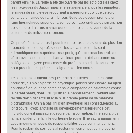
parent éliminé. La règle a été découverte par les éthologistes chez
les macaques du Japon, mais elle est générale à tous les primates :
le singes de rang élevé répugnent à apprendre quoi que ce soit,
venant d’un singe de rang inférieur. Notre adolescent promu à un
rang hiérarchique supérieur à son père, n’apprendra plus jamais rien
de son père. La transmission générationnelle du savoir et de la
culture est définitivement rompue.
Ce procédé marche aussi pour interdire aux adolescents de plus rien
apprendre de leurs professeurs : les convaincre qu’ils sont
hiérarchiquement supérieurs aux profs, qu’ils ont tous les droits et
zéro devoirs, que quoi qu’il arrive, leurs parents débarqueront au
collège ou au lycée pour casser du prof… ça marche le tonnerre
pour produire des prétentieux ignares et flemmards.
Le summum est atteint lorsque l’enfant est investi d’une mission
parricide, au moins parricide psychique, parfois pire encore, lorsqu’il
est chargé de jouer sa partie dans la campagne de calomnies contre
le parent banni, dont il faut justifier le bannissement. L’enfant ainsi
recruté doit biffer et falsifier la plus grande partie de sa mémoire
biographique. On n’a pas fini d’en inventorier les conséquences au
long cours : c’est la totalité du développement ultérieur de cet
individu qui est massacré, dévoré par la corruption. Il ne saura plus
jamais fonder une famille qui tienne la route. Il ne saura jamais tenir
avec intégrité un poste de responsabilités et de commandement.
Pour le restant de ses jours, il restera un corrompu, qui ne pourra