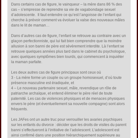
Dans certains cas de figure, le vainqueur – la mère dans 86 % des
cas – s’empresse de reprendre sa vie de vagabondage sexuel
d’adolescente. Il faut entendre ce qu’est l’angoisse de l’enfant qui
cherche à prévoir comment va évoluer la valse des nouveaux mâles
dans le lit de maman…
Dans d’autres cas de figure, l’enfant se retrouve au contraire avec un
glaçon perfectionniste, qui lui fait bien comprendre que la moindre
allusion à son banni de père est sévèrement interdite. Là l’enfant se
retrouve quelques années plus tard dans le cabinet du psychologue,
avec quelques symptômes bien lourds, qui commencent à inquiéter
la maman parfaite.
Les deux autres cas de figure principaux sont ceux où
3 - La mère forme un couple ou un groupe homosexuel, d’où toute
présence masculine est éradiquée, et
4 – Le nouveau partenaire sexuel, mâle, revendique un rôle de
patriarche archaïque, et entend éliminer le père réel de toute
paternité. Les cas de violences physiques et de menaces physiques
envers le père (et éventuellement sa nouvelle compagne) sont alors
fréquents.
Les JAFes ont un autre truc pour verrouiller les avaries psychiques
sur les enfants du divorce : décider que les droits de visites du parent
banni s’effectueront à l’initiative de l’adolescent. L’adolescent est
ainsi confirmé dans une position hiérarchiquement supérieure au