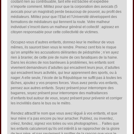
coûtant rien au contribuable, tant elle est bâclée et expédiée
n’importe comment. Militez pour que la corporation des avocats (5
avocats pour un magistrat) perde beaucoup de pouvoir, au profit des
médiateurs. Militez pour que l’Etat et l’Université développent des
formations de médiateurs qui tiennent la route. Votre malheur
individuel s’inscrit dans un malheur général et collectif : agissez en
citoyen responsable pour cette collectivité de victimes.
Occupez-vous d’autres enfants, donnez-leur le meilleur de vous
mêmes, ils sauront bien vous le rendre. Prenez cent fois le risque
qu’on amplifie les accusations délirantes de pédophilie ; n’en ayez
rien à branler, de cette joie de nuire de ces fanatiques de la haine.
Dans les écoles de nos banlieues à problèmes, les enfants sont
vivement demandeurs d’adultes qui encadrent leurs jeux, d’adultes
qui encadrent leurs activités, qui leur apprennent des sports, ou à
nager. A elle seule, l’école de la République ne suffit pas à toutes les
tâches, ajoutez y vos propres forces. Vous avez perdu vos enfants,
pensez aux autres enfants. Soyez présent pour interrompre des
bagarres, soyez présent pour interrompre des maltraitances
d’enfants tout autour de vous, soyez présent pour prévenir et corriger
les incivilités dans le bus ou le métro.
Rendez attractif le nom que vous avez légué à vos enfants, et que
leur mère n’a pas encore pu leur arracher. Publiez, ou inventez,
créez, fondez, signez vos toiles ou vos photographies… Faites que
les enfants calculeront qu’ils ont intérêt à se rapprocher de la gloire
de leur père, et pas seulement à profiter de la rançon que vous le