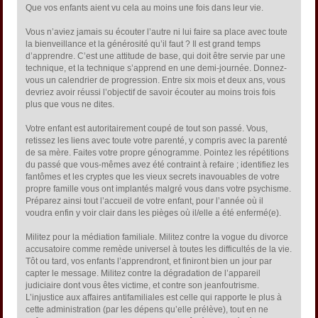
Que vos enfants aient vu cela au moins une fois dans leur vie.
Vous n’aviez jamais su écouter l’autre ni lui faire sa place avec toute
la bienveillance et la générosité qu’il faut ? Il est grand temps
d’apprendre. C’est une attitude de base, qui doit être servie par une
technique, et la technique s’apprend en une demi-journée. Donnez-
vous un calendrier de progression. Entre six mois et deux ans, vous
devriez avoir réussi l’objectif de savoir écouter au moins trois fois
plus que vous ne dites.
Votre enfant est autoritairement coupé de tout son passé. Vous,
retissez les liens avec toute votre parenté, y compris avec la parenté
de sa mère. Faites votre propre génogramme. Pointez les répétitions
du passé que vous-mêmes avez été contraint à refaire ; identifiez les
fantômes et les cryptes que les vieux secrets inavouables de votre
propre famille vous ont implantés malgré vous dans votre psychisme.
Préparez ainsi tout l’accueil de votre enfant, pour l’année où il
voudra enfin y voir clair dans les pièges où il/elle a été enfermé(e).
Militez pour la médiation familiale. Militez contre la vogue du divorce
accusatoire comme remède universel à toutes les difficultés de la vie.
Tôt ou tard, vos enfants l’apprendront, et finiront bien un jour par
capter le message. Militez contre la dégradation de l’appareil
judiciaire dont vous êtes victime, et contre son jeanfoutrisme.
L’injustice aux affaires antifamiliales est celle qui rapporte le plus à
cette administration (par les dépens qu’elle prélève), tout en ne