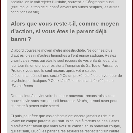
scolaire, on le voit rejeter l’Histoire, souvent la Géographie aussi
(elle implique trop de curiosité envers les autres peuples, les autres
conditions de vie).
Alors que vous reste-t-il, comme moyen
d’action, si vous êtes le parent déjà
banni ?
D’abord trouvez le moyen d’être indestructible. Ne donnez plus
d’autres joies ni d’autres triomphes à l’entreprise sadique. Restez
vivant : c’est vous qui êtes le seul recours de vos enfants, quand à
leur tour ils tenteront de résister à l’emprise de Sa Toute-Puissance.
Préférez-vous que le seul recours après votre suicide
télécommandé, soit une secte ? Ou un proxénète ? ou un vendeur de
psychotropes toxiques ? Ceux-là raffolent du marché créé par le
divorce-boom
.
Donnez leur à envier votre bonheur nouveau : reconstruisez une
nouvelle vie sans eux, qui soit heureuse. Vexés, ils vont ruser pour
chercher à percer votre secret.
Et puis, peut-être que vos enfants n’ont encore jamais vu de leur
vivant un couple parental qui soit un couple à mœurs saines. Faites
discrètement savoir que vous avez su constituer un nouveau couple,
qui est sain, lui, où les partenaires sexuels se respectent l’un l’autre.