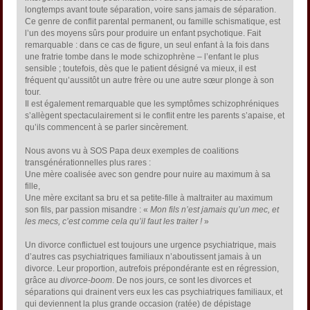
longtemps avant toute séparation, voire sans jamais de séparation.
Ce genre de conflit parental permanent, ou famille schismatique, est
l’un des moyens sûrs pour produire un enfant psychotique. Fait
remarquable : dans ce cas de figure, un seul enfant à la fois dans
une fratrie tombe dans le mode schizophrène – l’enfant le plus
sensible ; toutefois, dès que le patient désigné va mieux, il est
fréquent qu’aussitôt un autre frère ou une autre sœur plonge à son
tour.
Il est également remarquable que les symptômes schizophréniques
s’allègent spectaculairement si le conflit entre les parents s’apaise, et
qu’ils commencent à se parler sincèrement.
Nous avons vu à SOS Papa deux exemples de coalitions
transgénérationnelles plus rares :
Une mère coalisée avec son gendre pour nuire au maximum à sa
fille,
Une mère excitant sa bru et sa petite-fille à maltraiter au maximum
son fils, par passion misandre : «
Mon fils n’est jamais qu’un mec, et
les mecs, c’est comme cela qu’il faut les traiter !
»
Un divorce conflictuel est toujours une urgence psychiatrique, mais
d’autres cas psychiatriques familiaux n’aboutissent jamais à un
divorce. Leur proportion, autrefois prépondérante est en régression,
grâce au
divorce-boom
. De nos jours, ce sont les divorces et
séparations qui drainent vers eux les cas psychiatriques familiaux, et
qui deviennent la plus grande occasion (ratée) de dépistage