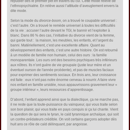
répudier dès le premier pet en travers du cul. Cette mode relève de
l’ethnopsychiatrie. En relève aussi l’attitude d’aveuglement envers la
dite mode.
Selon la mode du
divorce-boom
, on a trouvé le coupable universel :
c’est l’autre. On a trouvé le remède universel à toutes les difficultés
de la vie : accuser l’autre devant le TGI, le bannir et l’exploiter à
blanc. Dans 86 % des cas, l’initiative du divorce vient de la femme,
qui garde tout : la maison, les meubles, les enfants, et l’argent du
banni. Matériellement, c’est une excellente affaire. Quant au
développement des enfants, c’est une autre histoire. On est retourné
à un modèle de famille non humain, celui des ours : la famille
monoparentale. Les ours ont des besoins psychiques très inférieurs
aux nôtres. Ils n’ont guère de vie groupale (juste leur mère et un
éventuel ourson de l'année prcédente), et pas de muscles faciaux
pour exprimer des sentiments sociaux. En trois ans, leur croissance
est faite : eux n’ont pas notre énorme cerveau à nourrir. A faire vivre
nos enfant en famille ursidée, nous appauvrissons gravement leur «
groupe intérieur », leurs ressources d’apprentissage.
D’abord, l’enfant apprend ainsi que la dialectique, ça ne marche pas,
il ne reste que la toute-puissance du vainqueur, qui vous traite selon
son bon plaisir, qui vous traite en pays conquis si ça lui chante. Vient
la question de qui sera le tyran, le caïd tyrannique archaïque, qui soit
un contre-prédateurs crédible. On voit certains garçons adopter dès
huit ans ce rôle de caïd délinquant, par angoisse.