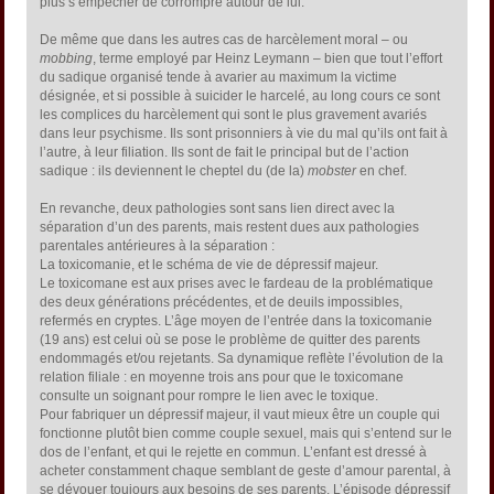
plus s’empêcher de corrompre autour de lui.
De même que dans les autres cas de harcèlement moral – ou
mobbing
, terme employé par Heinz Leymann – bien que tout l’effort
du sadique organisé tende à avarier au maximum la victime
désignée, et si possible à suicider le harcelé, au long cours ce sont
les complices du harcèlement qui sont le plus gravement avariés
dans leur psychisme. Ils sont prisonniers à vie du mal qu’ils ont fait à
l’autre, à leur filiation. Ils sont de fait le principal but de l’action
sadique : ils deviennent le cheptel du (de la)
mobster
en chef.
En revanche, deux pathologies sont sans lien direct avec la
séparation d’un des parents, mais restent dues aux pathologies
parentales antérieures à la séparation :
La toxicomanie, et le schéma de vie de dépressif majeur.
Le toxicomane est aux prises avec le fardeau de la problématique
des deux générations précédentes, et de deuils impossibles,
refermés en cryptes. L’âge moyen de l’entrée dans la toxicomanie
(19 ans) est celui où se pose le problème de quitter des parents
endommagés et/ou rejetants. Sa dynamique reflète l’évolution de la
relation filiale : en moyenne trois ans pour que le toxicomane
consulte un soignant pour rompre le lien avec le toxique.
Pour fabriquer un dépressif majeur, il vaut mieux être un couple qui
fonctionne plutôt bien comme couple sexuel, mais qui s’entend sur le
dos de l’enfant, et qui le rejette en commun. L’enfant est dressé à
acheter constamment chaque semblant de geste d’amour parental, à
se dévouer toujours aux besoins de ses parents. L’épisode dépressif