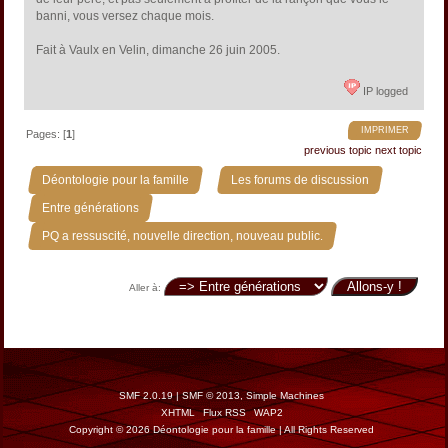
banni, vous versez chaque mois.
Fait à Vaulx en Velin, dimanche 26 juin 2005.
IP logged
IMPRIMER
Pages: [
1
]
previous topic
next topic
»
»
Déontologie pour la famille
Les forums de discussion
»
Entre générations
PQ a ressuscité, nouvelle direction, nouveau public.
Aller à:
SMF 2.0.19
|
SMF © 2013
,
Simple Machines
XHTML
Flux RSS
WAP2
Copyright © 2026 Déontologie pour la famille | All Rights Reserved