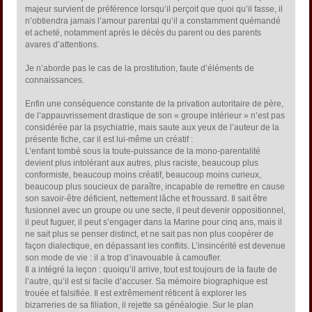
majeur survient de préférence lorsqu’il perçoit que quoi qu’il fasse, il
n’obtiendra jamais l’amour parental qu’il a constamment quémandé
et acheté, notamment après le décès du parent ou des parents
avares d’attentions.
Je n’aborde pas le cas de la prostitution, faute d’éléments de
connaissances.
Enfin une conséquence constante de la privation autoritaire de père,
de l’appauvrissement drastique de son « groupe intérieur » n’est pas
considérée par la psychiatrie, mais saute aux yeux de l’auteur de la
présente fiche, car il est lui-même un créatif :
L’enfant tombé sous la toute-puissance de la mono-parentalité
devient plus intolérant aux autres, plus raciste, beaucoup plus
conformiste, beaucoup moins créatif, beaucoup moins curieux,
beaucoup plus soucieux de paraître, incapable de remettre en cause
son savoir-être déficient, nettement lâche et froussard. Il sait être
fusionnel avec un groupe ou une secte, il peut devenir oppositionnel,
il peut fuguer, il peut s’engager dans la Marine pour cinq ans, mais il
ne sait plus se penser distinct, et ne sait pas non plus coopérer de
façon dialectique, en dépassant les conflits. L’insincérité est devenue
son mode de vie : il a trop d’inavouable à camoufler.
Il a intégré la leçon : quoiqu’il arrive, tout est toujours de la faute de
l’autre, qu’il est si facile d’accuser. Sa mémoire biographique est
trouée et falsifiée. Il est extrêmement réticent à explorer les
bizarreries de sa filiation, il rejette sa généalogie. Sur le plan