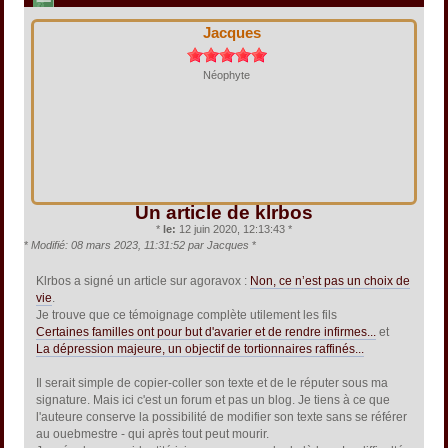
Jacques
Néophyte
Un article de klrbos
*
le:
12 juin 2020, 12:13:43 *
*
Modifié: 08 mars 2023, 11:31:52 par Jacques
*
Klrbos a signé un article sur agoravox :
Non, ce n’est pas un choix de
vie
.
Je trouve que ce témoignage complète utilement les fils
Certaines familles ont pour but d'avarier et de rendre infirmes...
et
La dépression majeure, un objectif de tortionnaires raffinés...
Il serait simple de copier-coller son texte et de le réputer sous ma
signature. Mais ici c'est un forum et pas un blog. Je tiens à ce que
l'auteure conserve la possibilité de modifier son texte sans se référer
au ouebmestre - qui après tout peut mourir.