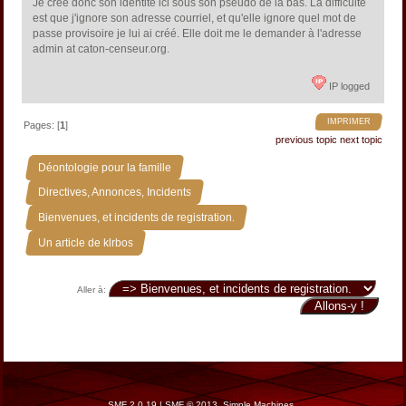
Je crée donc son identité ici sous son pseudo de là bas. La difficulté
est que j'ignore son adresse courriel, et qu'elle ignore quel mot de
passe provisoire je lui ai créé. Elle doit me le demander à l'adresse
admin at caton-censeur.org.
IP logged
IMPRIMER
Pages: [
1
]
previous topic
next topic
»
Déontologie pour la famille
»
Directives, Annonces, Incidents
»
Bienvenues, et incidents de registration.
Un article de klrbos
Aller à:
SMF 2.0.19
|
SMF © 2013
,
Simple Machines