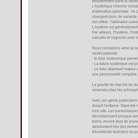
fréquemment dans la variant
L'hystérique cherche const
d'aliénation parentale : ne 
changent donc de variante s
ses effets : l'aliénation par
L'hystérie est généraleme
Par ailleurs, l'hystérie, l
calculés et négociés avec le
Nous constatons ainsi qu'au
racket
parental :
- le futur histrionique perve
- La future hystérique est p
- Le futur dépressif majeur 
une personnalité complète, et
La gravité du marché de du
observés chez les schizoph
Avec son génie publicitaire 
durant l'enfance. Etant été
mon site. Les paranoïaques 
décompensent presque jamai
biens, encore plus de pouv
absolument rien des pervers
d'excellents tacticiens du p