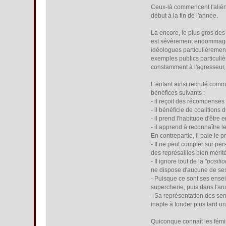
Ceux-là commencent l'alién
début à la fin de l'année.
Là encore, le plus gros des
est sévèrement endommag
idéologues particulièrement
exemples publics particuli
constamment à l'agresseur, 
L'enfant ainsi recruté comm
bénéfices suivants :
- il reçoit des récompenses 
- il bénéficie de coalition
- il prend l'habitude d'être
- il apprend à reconnaître l
En contrepartie, il paie le pr
- Il ne peut compter sur per
des représailles bien mérit
- Il ignore tout de la "
positi
ne dispose d'aucune de ses 
- Puisque ce sont ses enseign
supercherie, puis dans l'an
- Sa représentation des sen
inapte à fonder plus tard u
Quiconque connaît les fémin