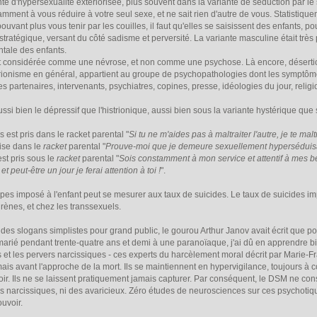
e d'hypersexualité extériorisée, plus souvent dans la variante de séduction par le sa
amment à vous réduire à votre seul sexe, et ne sait rien d'autre de vous. Statist
pouvant plus vous tenir par les couilles, il faut qu'elles se saisissent des enfants, p
tratégique, versant du côté sadisme et perversité. La variante masculine était très 
entale des enfants.
nt considérée comme une névrose, et non comme une psychose. Là encore, désertio
'histrionisme en général, appartient au groupe de psychopathologies dont les sympt
s partenaires, intervenants, psychiatres, copines, presse, idéologies du jour, religio
ssi bien le dépressif que l'histrionique, aussi bien sous la variante hystérique que
rs est pris dans le racket parental "
Si tu ne m'aides pas à maltraiter l'autre, je te maltr
rise dans le
racket
parental "
Prouve-moi que je demeure sexuellement hyperséduisa
est pris sous le
racket
parental "
Sois constamment à mon service et attentif à mes b
 peut-être un jour je ferai attention à toi !
".
pes imposé à l'enfant peut se mesurer aux taux de suicides. Le taux de suicides 
rènes, et chez les transsexuels.
des slogans simplistes pour grand public, le gourou Arthur Janov avait écrit que pour
 marié pendant trente-quatre ans et demi à une paranoïaque, j'ai dû en apprendre bie
et les pervers narcissiques - ces experts du harcèlement moral décrit par Marie-Fr
s avant l'approche de la mort. Ils se maintiennent en hypervigilance, toujours à 
oir. Ils ne se laissent pratiquement jamais capturer. Par conséquent, le DSM ne c
 narcissiques, ni des avaricieux. Zéro études de neurosciences sur ces psychotiqu
ouvoir.