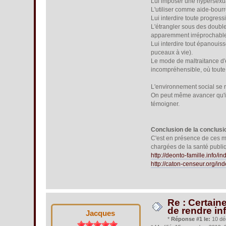
Lui imposer une hypersexua
L'utiliser comme aide-bourr
Lui interdire toute progress
L'étrangler sous des doubles
apparemment irréprochable,
Lui interdire tout épanoui
puceaux à vie).
Le mode de maltraitance d'e
incompréhensible, où toute 
L'environnement social se r
On peut même avancer qu'il 
témoigner.
Conclusion de la conclusi
C'est en présence de ces m
chargées de la santé publiq
http://deonto-famille.info/i
http://caton-censeur.org/
Re : Certaine
de rendre in
Jacques
*
Réponse #1 le:
10 dé