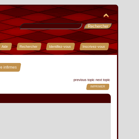
Aide
Rechercher
Identifiez-vous
Inscrivez-vous
re infirmes
previous topic
next topic
IMPRIMER