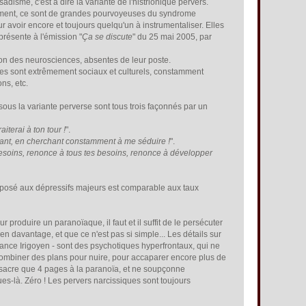
disme, c'est à dire la variante de l'histrionique pervers.
iquement, ce sont de grandes pourvoyeuses du syndrome
our avoir encore et toujours quelqu'un à instrumentaliser. Elles
présente à l'émission "
Ça se discute
" du 25 mai 2005, par
n des neurosciences, absentes de leur poste.
ômes sont extrêmement sociaux et culturels, constamment
ns, etc.
 sous la variante perverse sont tous trois façonnés par un
aiterai à ton tour !
".
nt, en cherchant constamment à me séduire !
".
esoins, renonce à tous tes besoins, renonce à développer
imposé aux dépressifs majeurs est comparable aux taux
 produire un paranoïaque, il faut et il suffit de le persécuter
n davantage, et que ce n'est pas si simple... Les détails sur
ance Irigoyen - sont des psychotiques hyperfrontaux, qui ne
combiner des plans pour nuire, pour accaparer encore plus de
onsacre que 4 pages à la paranoïa, et ne soupçonne
es-là. Zéro ! Les pervers narcissiques sont toujours