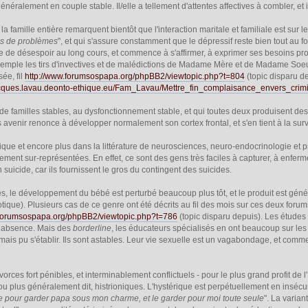
néralement en couple stable. Il/elle a tellement d'attentes affectives à combler, et il
 la famille entière remarquent bientôt que l'interaction maritale et familiale est su
as de problèmes
", et qui s'assure constamment que le dépressif reste bien tout au f
e de désespoir au long cours, et commence à s'affirmer, à exprimer ses besoins propr
r exemple les tirs d'invectives et de malédictions de Madame Mère et de Madame Soe
sée, fil
http://www.forumsospapa.org/phpBB2/viewtopic.php?t=804
(topic disparu d
jacques.lavau.deonto-ethique.eu/Fam_Lavau/Mettre_fin_complaisance_envers_crim
 de familles stables, au dysfonctionnement stable, et qui toutes deux produisent 
s avenir renonce à développer normalement son cortex frontal, et s'en tient à la sur
trique et encore plus dans la littérature de neurosciences, neuro-endocrinologie e
ment sur-représentées. En effet, ce sont des gens très faciles à capturer, à enfermer
suicide, car ils fournissent le gros du contingent des suicides.
s, le développement du bébé est perturbé beaucoup plus tôt, et le produit est gén
otique). Plusieurs cas de ce genre ont été décrits au fil des mois sur ces deux forum
.forumsospapa.org/phpBB2/viewtopic.php?t=786
(topic disparu depuis). Les études 
n absence. Mais des
borderline
, les éducateurs spécialisés en ont beaucoup sur le
ais pu s'établir. Ils sont astables. Leur vie sexuelle est un vagabondage, et comme 
vorces fort pénibles, et interminablement conflictuels - pour le plus grand profit d
ou plus généralement dit, histrioniques. L'hystérique est perpétuellement en insécur
e pour garder papa sous mon charme, et le garder pour moi toute seule
". La varia