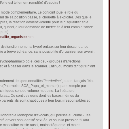
/elle est tellement rempli(e) d'espoirs !
r le mode complémentaire. Le conjoint joue le rôle du
ond de sa position basse, si chouette à exploiter. Dès que le
es, la réaction devient violente pour le disqualifier et le
ur, quand je leur demande de mettre fin à leur complaisance
epuis).
inalite_organisee.htm
des dysfonctionnements hypofrontaux sur leur descendance.
vie à brève échéance, sans possibilité d'organiser son avenir.
t psychopharmacologie, ces deux groupes d'affections
, et à passer dans le scanner. Enfin, du moins tant qu'il n'ont
éralement des personnalités "
borderline
", ou en français "état-
s (Pater
net et SOS_Papa_et_maman), par exemple par
cliniques sont de volume modeste. La littérature
s bras... Ce sont des gens dont les bases mêmes du
parents, ils sont chaotiques à leur tour, irresponsables et
e l'Honorable Monopole d'avocats, qui pousse au crime - les
ité envers son identité sexuée, et sous la pression "
il faut
nte masculine existe aussi, moins fréquente, et moins