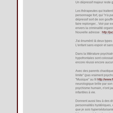
Un dépressif majeur reste gé
Les thérapeutes qui traitent
personnage fort, qui "
n'a p
dépressif sort de son gouffr
faire replonger... Voir pa
envers la criminalité organi
Nouvelle adresse :
http://
J'ai énuméré là deux types
L'enfant sans espoir et san
Dans la littérature psychia
hypofrontales sont colossale
encore réussi encore aucun 
Avec des parents chaotique
limite" (pas vraiment psych
"Musique" au fil
http://www
neurologique brille par so
psychisme humain, n'ont jam
infantiles à vie.
Donnent aussi lieu à des di
personnalités hystériques, 
que je sois hyperséduisant