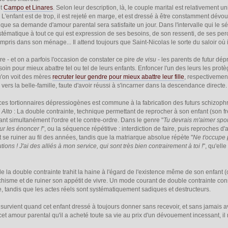
nt
Campo et Linares
. Selon leur description, là, le couple marital est relativement un
t. L'enfant est de trop, il est rejeté en marge, et est dressé à être constamment dévo
que sa demande d'amour parental sera satisfaite un jour. Dans l'intervalle qui le sé
stématique à tout ce qui est expression de ses besoins, de son ressenti, de ses per
compris dans son ménage... Il attend toujours que Saint-Nicolas le sorte du saloir 
e - et on a parfois l'occasion de constater ce pire
de visu
- les parents de futur dép
esoin pour mieux abattre tel ou tel de leurs enfants. Enfoncer l'un des leurs les pro
u'on voit des mères
recruter leur gendre pour mieux abattre leur fille
, respectiveme
 vers la belle-famille, faute d'avoir réussi à s'incarner dans la descendance directe.
ces tortionnaires dépressiogènes est commune à la fabrication des futurs schizophrèn
 Alto
: La double contrainte, technique permettant de reprocher à son enfant (son frèr
nt simultanément l'ordre et le contre-ordre. Dans le genre "
Tu devrais m'aimer spo
ur les énoncer !
", ou la séquence répétitive : interdiction de faire, puis reproches d'
se ruiner au fil des années, tandis que la matriarque absolue répète "
Ne t'occupe p
lutions ! J'ai des alliés à mon service, qui sont très bien contrairement à toi !
", qu'elle
e la double contrainte trahit la haine à l'égard de l'existence même de son enfant (ou
chisme et de ruiner son appétit de vivre. Un mode courant de double contrainte consi
 tandis que les actes réels sont systématiquement sadiques et destructeurs.
survient quand cet enfant dressé à toujours donner sans recevoir, et sans jamais av
t amour parental qu'il a acheté toute sa vie au prix d'un dévouement incessant, il 