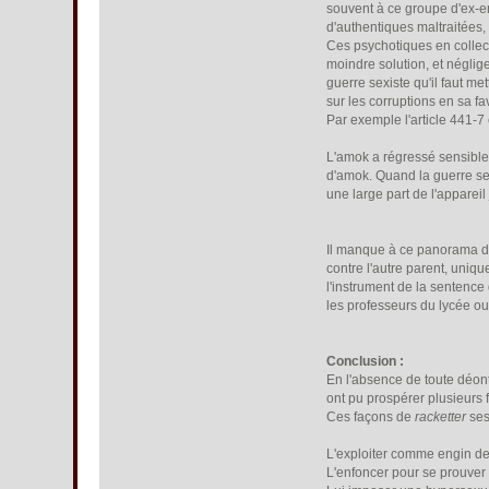
souvent à ce groupe d'ex-en
d'authentiques maltraitées, 
Ces psychotiques en collect
moindre solution, et néglige
guerre sexiste qu'il faut met
sur les corruptions en sa 
Par exemple l'article 441-7
L'amok a régressé sensiblem
d'amok. Quand la guerre sex
une large part de l'appareil
Il manque à ce panorama des
contre l'autre parent, uniq
l'instrument de la sentence 
les professeurs du lycée ou 
Conclusion :
En l'absence de toute déont
ont pu prospérer plusieurs 
Ces façons de
racketter
ses
L'exploiter comme engin de 
L'enfoncer pour se prouver