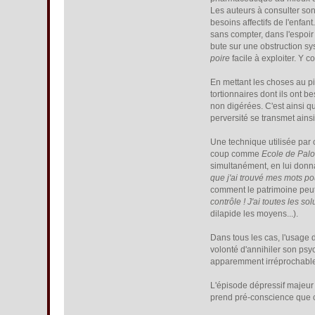
Les auteurs à consulter so
besoins affectifs de l'enfan
sans compter, dans l'espoir 
bute sur une obstruction sy
poire
facile à exploiter. Y 
En mettant les choses au pir
tortionnaires dont ils ont b
non digérées. C'est ainsi q
perversité se transmet ainsi
Une technique utilisée par 
coup comme
Ecole de Palo
simultanément, en lui donna
que j'ai trouvé mes mots po
comment le patrimoine peut 
contrôle ! J'ai toutes les so
dilapide les moyens...).
Dans tous les cas, l'usage d
volonté d'annihiler son psy
apparemment irréprochable,
L'épisode dépressif majeur 
prend pré-conscience que ce