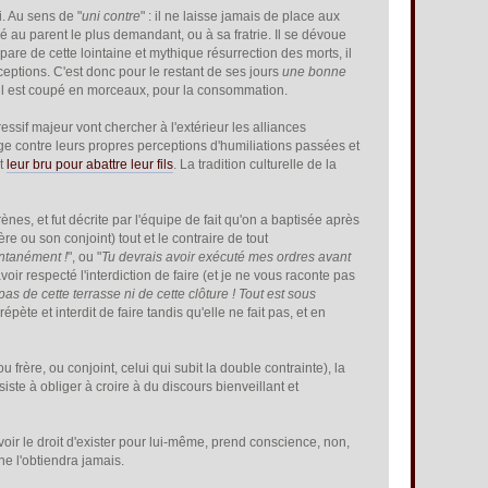
i. Au sens de "
uni contre
" : il ne laisse jamais de place aux
ué au parent le plus demandant, ou à sa fratrie. Il se dévoue
pare de cette lointaine et mythique résurrection des morts, il
ceptions. C'est donc pour le restant de ses jours
une bonne
où il est coupé en morceaux, pour la consommation.
ressif majeur vont chercher à l'extérieur les alliances
tège contre leurs propres perceptions d'humiliations passées et
nt
leur bru pour abattre leur fils
. La tradition culturelle de la
es, et fut décrite par l'équipe de fait qu'on a baptisée après
e ou son conjoint) tout et le contraire de tout
ntanément !
", ou "
Tu devrais avoir exécuté mes ordres avant
avoir respecté l'interdiction de faire (et je ne vous raconte pas
as de cette terrasse ni de cette clôture ! Tout est sous
 répète et interdit de faire tandis qu'elle ne fait pas, et en
 frère, ou conjoint, celui qui subit la double contrainte), la
ste à obliger à croire à du discours bienveillant et
oir le droit d'exister pour lui-même, prend conscience, non,
ne l'obtiendra jamais.