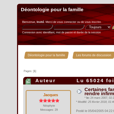
Déontologie pour la famille
Bienvenue,
Invité
. Merci de
vous connecter
ou de
vous inscrire
.
Connexion avec identifiant, mot de passe et durée de la session
»
Déontologie pour la famille
Les forums de discussion
Pages: [
1
]
Auteur
Lu 65024 fo
Certaines fam
rendre infir
Jacques
*
le:
24 mars 2007, 02:2
*
Modifié: 25 février 2018, 01
Néophyte
Messages: 29
Posté le 05/04/2005 04:22