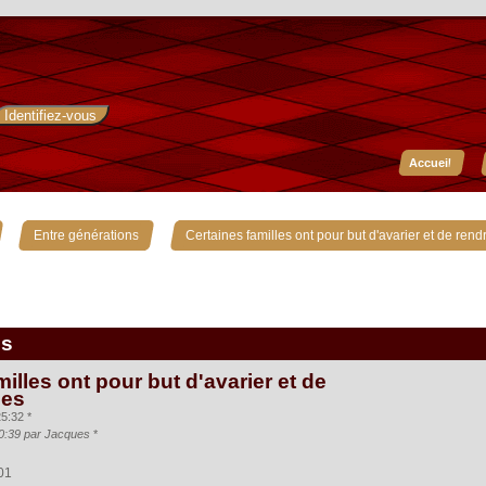
Accueil
»
»
Entre générations
Certaines familles ont pour but d'avarier et de rend
is
illes ont pour but d'avarier et de
mes
5:32 *
:40:39 par Jacques
*
:01