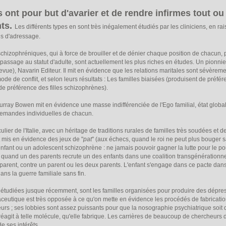
s ont pour but d'avarier et de rendre infirmes tout ou
nts.
Les différents types en sont très inégalement étudiés par les cliniciens, en rai
ais d'adressage.
 schizophréniques, qui à force de brouiller et de dénier chaque position de chacun,
 passage au statut d'adulte, sont actuellement les plus riches en études. Un pionnie
evue), Navarin Editeur. Il mit en évidence que les relations maritales sont sévèrem
ode de conflit, et selon leurs résultats : Les familles biaisées (produisent de préf
e préférence des filles schizophrènes).
urray Bowen mit en évidence une masse indifférenciée de l'Ego familial, état globa
 demandes individuelles de chacun.
ulier de l'Italie, avec un héritage de traditions rurales de familles très soudées et d
t mis en évidence des jeux de "
pat
" (aux échecs, quand le roi ne peut plus bouger sa
enfant ou un adolescent schizophrène : ne jamais pouvoir gagner la lutte pour le pou
tal quand un des parents recrute un des enfants dans une coalition transgénérationnel
arent, contre un parent ou les deux parents. L'enfant s'engage dans ce pacte dans l'
 dans la guerre familiale sans fin.
eu étudiées jusque récemment, sont les familles organisées pour produire des dépre
aceutique est très opposée à ce qu'on mette en évidence les procédés de fabrication 
rs ; ses lobbies sont assez puissants pour que la nosographie psychiatrique soit d
 réagit à telle molécule, qu'elle fabrique. Les carrières de beaucoup de chercheur
 ses intérêts.