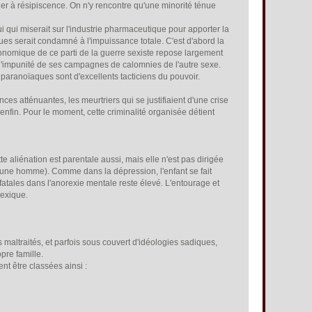
der à résipiscence. On n'y rencontre qu'une minorité ténue
 qui miserait sur l'industrie pharmaceutique pour apporter la
iques serait condamné à l'impuissance totale. C'est d'abord la
conomique de ce parti de la guerre sexiste repose largement
l'impunité de ses campagnes de calomnies de l'autre sexe.
 paranoïaques sont d'excellents tacticiens du pouvoir.
s atténuantes, les meurtriers qui se justifiaient d'une crise
enfin. Pour le moment, cette criminalité organisée détient
e aliénation est parentale aussi, mais elle n'est pas dirigée
jeune homme). Comme dans la dépression, l'enfant se fait
 fatales dans l'anorexie mentale reste élevé. L'entourage et
rexique.
 maltraités, et parfois sous couvert d'idéologies sadiques,
pre famille.
t être classées ainsi :