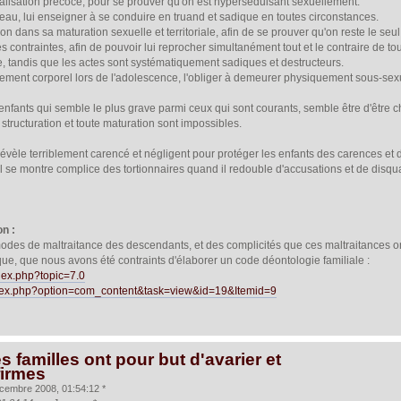
lisation précoce, pour se prouver qu'on est hyperséduisant sexuellement.
eau, lui enseigner à se conduire en truand et sadique en toutes circonstances.
ion dans sa maturation sexuelle et territoriale, afin de se prouver qu'on reste le seul
 contraintes, afin de pouvoir lui reprocher simultanément tout et le contraire de tou
 tandis que les actes sont systématiquement sadiques et destructeurs.
ssement corporel lors de l'adolescence, l'obliger à demeurer physiquement sous-s
nfants qui semble le plus grave parmi ceux qui sont courants, semble être d'être ch
structuration et toute maturation sont impossibles.
évèle terriblement carencé et négligent pour protéger les enfants des carences et d
se montre complice des tortionnaires quand il redouble d'accusations et de disquali
on :
odes de maltraitance des descendants, et des complicités que ces maltraitances o
ue, que nous avons été contraints d'élaborer un code déontologie familiale :
ndex.php?topic=7.0
index.php?option=com_content&task=view&id=19&Itemid=9
s familles ont pour but d'avarier et
firmes
cembre 2008, 01:54:12 *