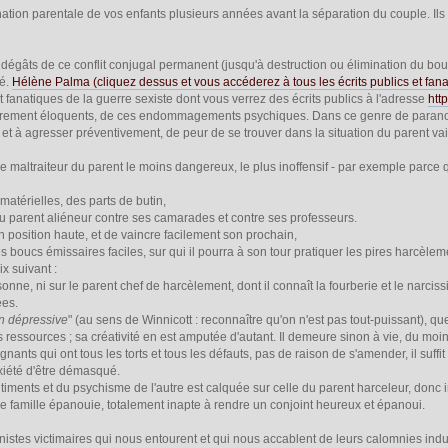
ation parentale de vos enfants plusieurs années avant la séparation du couple. Il
 dégâts de ce conflit conjugal permanent (jusqu'à destruction ou élimination du bouc
é.
Hélène Palma (cliquez dessus et vous accéderez à tous les écrits publics et fana
 fanatiques de la guerre sexiste dont vous verrez des écrits publics à l'adresse
htt
èrement éloquents, de ces endommagements psychiques. Dans ce genre de paranoïa p
et à agresser préventivement, de peur de se trouver dans la situation du parent va
e maltraiteur du parent le moins dangereux, le plus inoffensif - par exemple parce q
matérielles, des parts de butin,
s du parent aliéneur contre ses camarades et contre ses professeurs.
 en position haute, et de vaincre facilement son prochain,
es boucs émissaires faciles, sur qui il pourra à son tour pratiquer les pires harcèlem
ix suivant :
sonne, ni sur le parent chef de harcèlement, dont il connaît la fourberie et le narcis
ées.
on dépressive
" (au sens de Winnicott : reconnaître qu'on n'est pas tout-puissant), qu
ressources ; sa créativité en est amputée d'autant. Il demeure sinon à vie, du moins
ants qui ont tous les torts et tous les défauts, pas de raison de s'amender, il suffit d
xiété d'être démasqué.
timents et du psychisme de l'autre est calquée sur celle du parent harceleur, donc
ne famille épanouie, totalement inapte à rendre un conjoint heureux et épanoui.
istes victimaires qui nous entourent et qui nous accablent de leurs calomnies indus