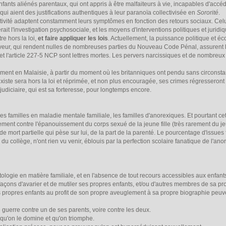
fants aliénés parentaux, qui ont appris à être malfaiteurs à vie, incapables d'accé
qui aient des justifications authentiques à leur paranoïa collectivisée en
Sororité
.
ivité adaptent constamment leurs symptômes en fonction des retours sociaux. Celui
rait l'investigation psychosociale, et les moyens d'interventions politiques et jurid
tre hors la loi,
et faire appliquer les lois
. Actuellement, la puissance politique et é
faveur, qui rendent nulles de nombreuses parties du Nouveau Code Pénal, assurent 
 et l'article 227-5 NCP sont lettres mortes. Les pervers narcissiques et de nombreux
ent en Malaisie, à partir du moment où les britanniques ont pendu sans circonstance
iste sera hors la loi et réprimée, et non plus encouragée, ses crimes régresseront 
 judiciaire, qui est sa forteresse, pour longtemps encore.
 familles en maladie mentale familiale, les familles d'anorexiques. Et pourtant cett
uement contre l'épanouissement du corps sexué de la jeune fille (très rarement du 
de mort partielle qui pèse sur lui, de la part de la parenté. Le pourcentage d'issues
du collège, n'ont rien vu venir, éblouis par la perfection scolaire fanatique de l'ano
ologie en matière familiale, et en l'absence de tout recours accessibles aux enfants
façons d'avarier et de mutiler ses propres enfants, et/ou d'autres membres de sa pro
 propres enfants au profit de son propre aveuglement à sa propre biographie peuven
guerre contre un de ses parents, voire contre les deux.
 qu'on le domine et qu'on triomphe.