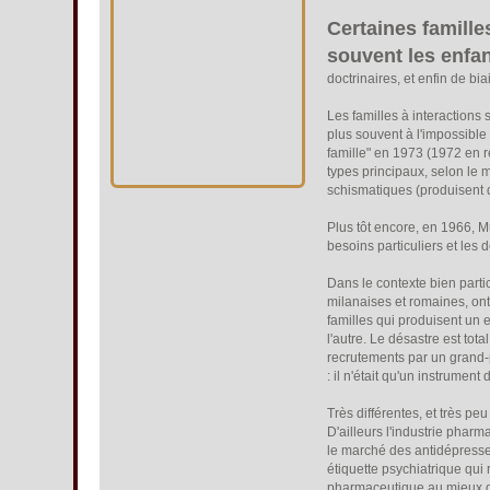
Certaines famille
souvent les enfa
doctrinaires, et enfin de bi
Les familles à interactions
plus souvent à l'impossible
famille" en 1973 (1972 en r
types principaux, selon le m
schismatiques (produisent d
Plus tôt encore, en 1966, M
besoins particuliers et les
Dans le contexte bien partic
milanaises et romaines, on
familles qui produisent un 
l'autre. Le désastre est to
recrutements par un grand-p
: il n'était qu'un instrument
Très différentes, et très p
D'ailleurs l'industrie pharm
le marché des antidépresseu
étiquette psychiatrique qui
pharmaceutique au mieux de