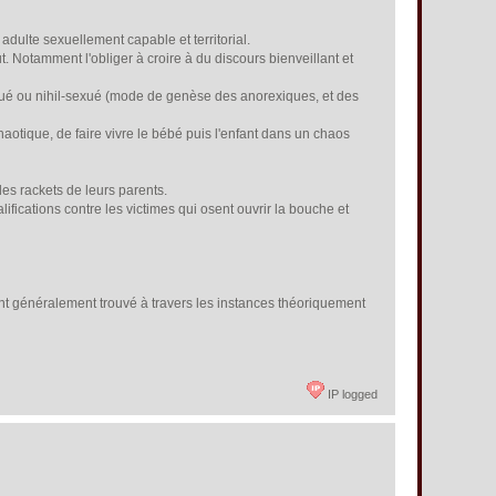
 adulte sexuellement capable et territorial.
t. Notamment l'obliger à croire à du discours bienveillant et
exué ou nihil-sexué (mode de genèse des anorexiques, et des
aotique, de faire vivre le bébé puis l'enfant dans un chaos
es rackets de leurs parents.
fications contre les victimes qui osent ouvrir la bouche et
nt généralement trouvé à travers les instances théoriquement
IP logged