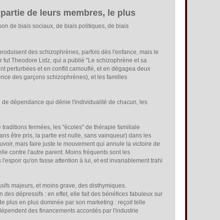
 partie de leurs membres, le plus
son de biais sociaux, de biais politiques, de biais
 produisent des schizophrènes, parfois dès l'enfance, mais le
r fut Theodore Lidz, qui a publié "Le schizophrène et sa
ent perturbées et en conflit camouflé, et en dégagea deux
érence des garçons schizophrènes), et les familles
l de dépendance qui dénie l'individualité de chacun, les
e traditions fermées, les "écoles" de thérapie familiale
ns être pris, la partie est nulle, sans vainqueur) dans les
voir, mais faire juste le mouvement qui annule la victoire de
le contre l'autre parent. Moins fréquents sont les
espoir qu'on fasse attention à lui, et est invariablement trahi
ssifs majeurs, et moins grave, des disthymiques.
des dépressifs : en effet, elle fait des bénéfices fabuleux sur
e plus en plus dominée par son marketing : reçoit telle
s dépendent des financements accordés par l'industrie