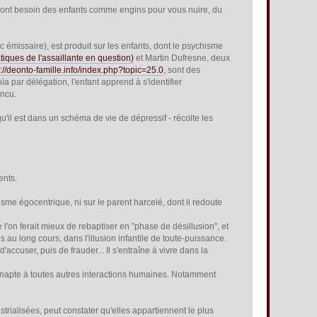
s ont besoin des enfants comme engins pour vous nuire, du
 émissaire), est produit sur les enfants, dont le psychisme
tiques de l'assaillante en question)
et Martin Dufresne, deux
p://deonto-famille.info/index.php?topic=25.0
, sont des
ar délégation, l'enfant apprend à s'identifier
incu.
u'il est dans un schéma de vie de dépressif - récolte les
ents.
sisme égocentrique, ni sur le parent harcelé, dont il redoute
e l'on ferait mieux de rebaptiser en "phase de désillusion", et
 au long cours, dans l'illusion infantile de toute-puissance.
'accuser, puis de frauder... Il s'entraîne à vivre dans la
 inapte à toutes autres interactions humaines. Notamment
trialisées, peut constater qu'elles appartiennent le plus