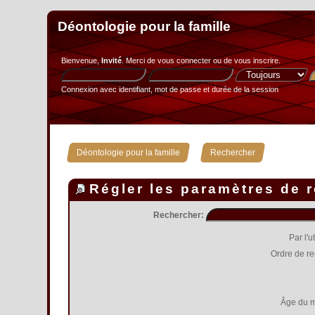
Déontologie pour la famille
Bienvenue,
Invité
. Merci de
vous connecter
ou de
vous inscrire
.
Connexion avec identifiant, mot de passe et durée de la session
»
Déontologie pour la famille
Rechercher
Régler les paramètres de 
Rechercher:
Par l'u
Ordre de r
Âge du 