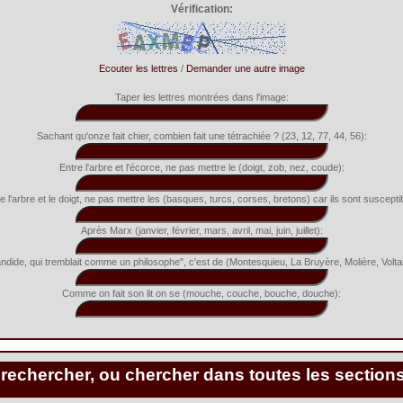
Vérification:
Ecouter les lettres
/
Demander une autre image
Taper les lettres montrées dans l'image:
Sachant qu'onze fait chier, combien fait une tétrachiée ? (23, 12, 77, 44, 56):
Entre l'arbre et l'écorce, ne pas mettre le (doigt, zob, nez, coude):
e l'arbre et le doigt, ne pas mettre les (basques, turcs, corses, bretons) car ils sont suscepti
Après Marx (janvier, février, mars, avril, mai, juin, juillet):
ndide, qui tremblait comme un philosophe", c'est de (Montesquieu, La Bruyère, Molière, Voltai
Comme on fait son lit on se (mouche, couche, bouche, douche):
 rechercher, ou chercher dans toutes les section