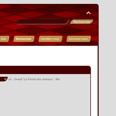
Aide
Rechercher
Identifiez-vous
Inscrivez-vous
ex :
Orwell "La Ferme des animaux" -film