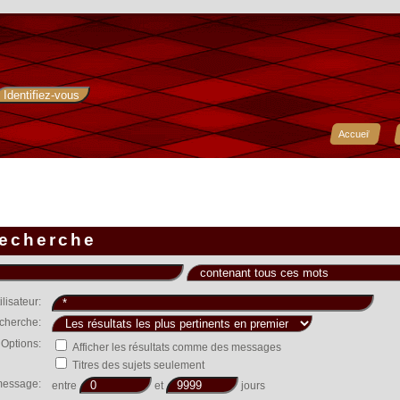
Accueil
recherche
tilisateur:
echerche:
Options:
Afficher les résultats comme des messages
Titres des sujets seulement
message:
entre
et
jours