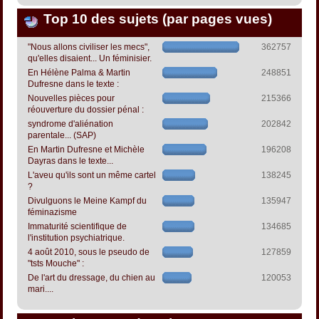
Top 10 des sujets (par pages vues)
"Nous allons civiliser les mecs",
362757
qu'elles disaient... Un féminisier.
En Hélène Palma & Martin
248851
Dufresne dans le texte :
Nouvelles pièces pour
215366
réouverture du dossier pénal :
syndrome d'aliénation
202842
parentale... (SAP)
En Martin Dufresne et Michèle
196208
Dayras dans le texte...
L'aveu qu'ils sont un même cartel
138245
?
Divulguons le Meine Kampf du
135947
féminazisme
Immaturité scientifique de
134685
l'institution psychiatrique.
4 août 2010, sous le pseudo de
127859
"tsts Mouche" :
De l'art du dressage, du chien au
120053
mari....