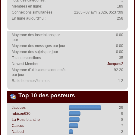
Total des catégories:
5
Membres en ligne:
189
Connexions simultanées:
2265 - 07 avril 2026, 05:37:09
En ligne aujourd'hui:
258
Moyenne des inscriptions par
0.00
jour:
Moyenne des messages par jour:
0.00
Moyenne des sujets par jour:
0.00
Total des sections:
35
Newest Member:
Jacques2
Moyenne d'utilisateurs connectés
92.20
par jour:
Ratio hommes/femmes:
1:2
Top 10 des posteurs
Jacques
29
rubicon630
9
La Rose blanche
8
Cascus
7
Naibed
2