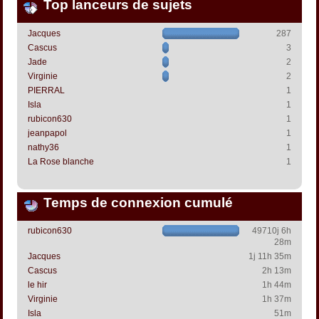
Top lanceurs de sujets
Jacques
287
Cascus
3
Jade
2
Virginie
2
PIERRAL
1
Isla
1
rubicon630
1
jeanpapol
1
nathy36
1
La Rose blanche
1
Temps de connexion cumulé
rubicon630
49710j 6h
28m
Jacques
1j 11h 35m
Cascus
2h 13m
le hir
1h 44m
Virginie
1h 37m
Isla
51m