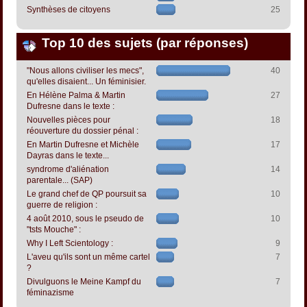
Synthèses de citoyens
25
Top 10 des sujets (par réponses)
"Nous allons civiliser les mecs",
40
qu'elles disaient... Un féminisier.
En Hélène Palma & Martin
27
Dufresne dans le texte :
Nouvelles pièces pour
18
réouverture du dossier pénal :
En Martin Dufresne et Michèle
17
Dayras dans le texte...
syndrome d'aliénation
14
parentale... (SAP)
Le grand chef de QP poursuit sa
10
guerre de religion :
4 août 2010, sous le pseudo de
10
"tsts Mouche" :
Why I Left Scientology :
9
L'aveu qu'ils sont un même cartel
7
?
Divulguons le Meine Kampf du
7
féminazisme