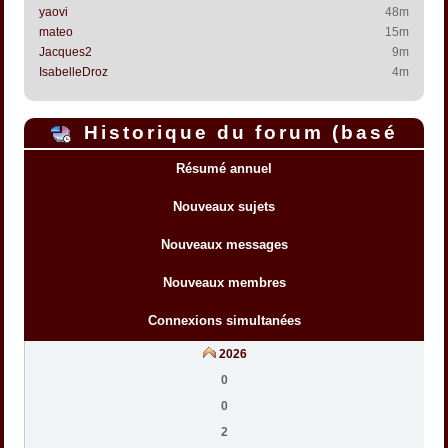
yaovi
48m
mateo
15m
Jacques2
9m
IsabelleDroz
4m
Historique du forum (basé
sur l'heure interne du forum)
Résumé annuel
Nouveaux sujets
Nouveaux messages
Nouveaux membres
Connexions simultanées
2026
0
0
2