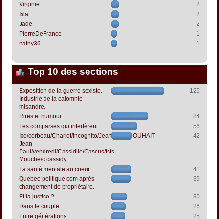
Virginie
2
Isla
2
Jade
2
PierreDeFrance
1
nathy36
1
Top 10 des sections
Exposition de la guerre sexiste.
125
Industrie de la calomnie
misandre.
Rires et humour
84
Les comparses qui interfèrent
56
Ixe/corbeau/Charlot/Incognito/Jeanpapol/DOUHAIT
42
Jean-
Paul/vendredi/Cassidile/Cascus/tsts
Mouche/c.cassidy
La santé mentale au coeur
41
Quebec-politique.com après
39
changement de propriétaire.
Et la justice ?
30
Dans le couple
26
Entre générations
25