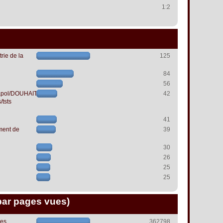
1:2
rie de la
125
84
56
papol/DOUHAIT
42
/tsts
41
ment de
39
30
26
25
25
par pages vues)
les
362798