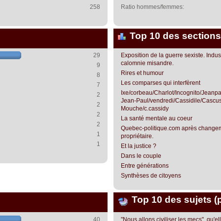
258
Ratio hommes/femmes:
Top 10 des sections
29
Exposition de la guerre sexiste. Indust
calomnie misandre.
9
Rires et humour
8
Les comparses qui interfèrent
7
Ixe/corbeau/Charlot/Incognito/Jean
2
Jean-Paul/vendredi/Cassidile/Cascus
2
Mouche/c.cassidy
2
La santé mentale au coeur
2
Quebec-politique.com après change
1
propriétaire.
1
Et la justice ?
Dans le couple
Entre générations
Synthèses de citoyens
Top 10 des sujets (
40
"Nous allons civiliser les mecs", qu'el