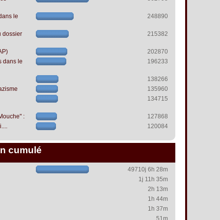
dans le
248890
 dossier
215382
AP)
202870
s dans le
196233
138266
azisme
135960
134715
 Mouche" :
127868
...
120084
n cumulé
49710j 6h 28m
1j 11h 35m
2h 13m
1h 44m
1h 37m
51m