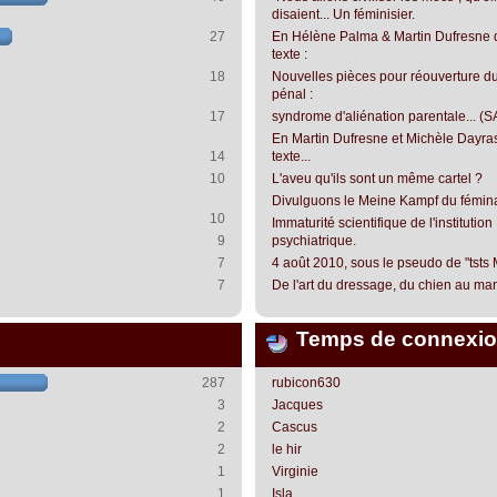
disaient... Un féminisier.
27
En Hélène Palma & Martin Dufresne 
texte :
18
Nouvelles pièces pour réouverture du
pénal :
17
syndrome d'aliénation parentale... (S
En Martin Dufresne et Michèle Dayra
14
texte...
10
L'aveu qu'ils sont un même cartel ?
Divulguons le Meine Kampf du fémin
10
Immaturité scientifique de l'institution
9
psychiatrique.
7
4 août 2010, sous le pseudo de "tsts
7
De l'art du dressage, du chien au mari.
Temps de connexio
287
rubicon630
3
Jacques
2
Cascus
2
le hir
1
Virginie
1
Isla