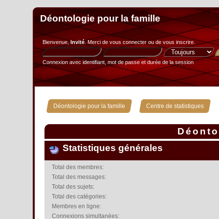
Déontologie pour la famille
Bienvenue,
Invité
. Merci de
vous connecter
ou de
vous inscrire
.
Connexion avec identifiant, mot de passe et durée de la session
»
Déontologie pour la famille
Centre de statistiques
Déontol
Statistiques générales
Total des membres:
Total des messages:
Total des sujets:
Total des catégories:
Membres en ligne:
Connexions simultanées: