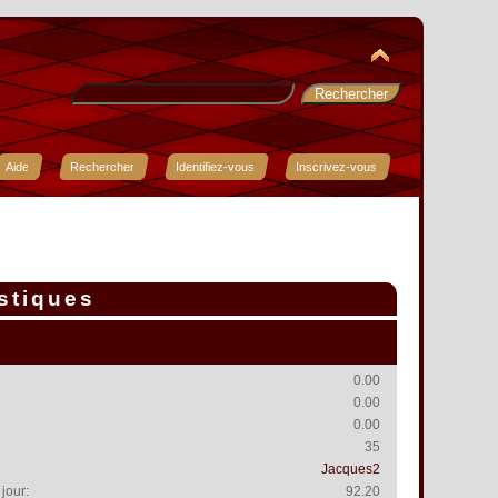
Aide
Rechercher
Identifiez-vous
Inscrivez-vous
istiques
0.00
0.00
0.00
35
Jacques2
jour:
92.20