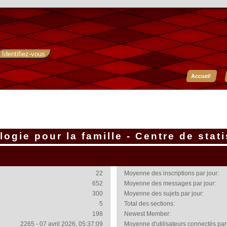
Accueil
ogie pour la famille - Centre de stat
22
Moyenne des inscriptions par jour:
652
Moyenne des messages par jour:
300
Moyenne des sujets par jour:
5
Total des sections:
198
Newest Member:
2265 - 07 avril 2026, 05:37:09
Moyenne d'utilisateurs connectés par 