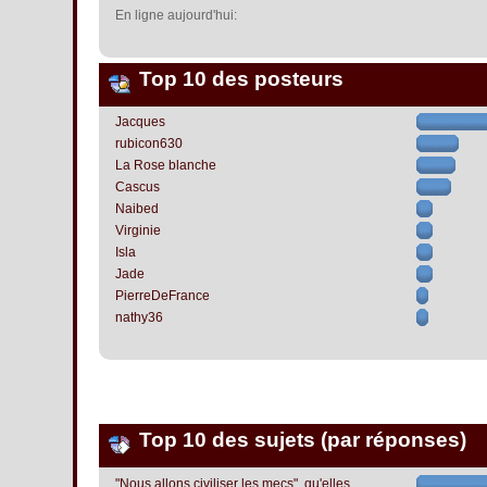
En ligne aujourd'hui:
Top 10 des posteurs
Jacques
rubicon630
La Rose blanche
Cascus
Naibed
Virginie
Isla
Jade
PierreDeFrance
nathy36
Top 10 des sujets (par réponses)
"Nous allons civiliser les mecs", qu'elles