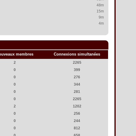
48m
15m
9m
4m
ouveaux membres
Connexions simultanées
2
2265
0
399
0
276
0
344
0
281
0
2265
2
1202
0
256
0
244
0
812
0
658