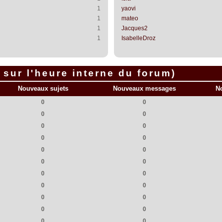
1
yaovi
1
mateo
1
Jacques2
1
IsabelleDroz
sur l'heure interne du forum)
Nouveaux sujets
Nouveaux messages
N
0
0
0
0
0
0
0
0
0
0
0
0
0
0
0
0
0
0
0
0
0
0