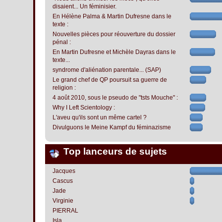
disaient... Un féminisier.
En Hélène Palma & Martin Dufresne dans le
texte :
Nouvelles pièces pour réouverture du dossier
pénal :
En Martin Dufresne et Michèle Dayras dans le
texte...
syndrome d'aliénation parentale... (SAP)
Le grand chef de QP poursuit sa guerre de
religion :
4 août 2010, sous le pseudo de "tsts Mouche" :
Why I Left Scientology :
L'aveu qu'ils sont un même cartel ?
Divulguons le Meine Kampf du féminazisme
Top lanceurs de sujets
Jacques
Cascus
Jade
Virginie
PIERRAL
Isla