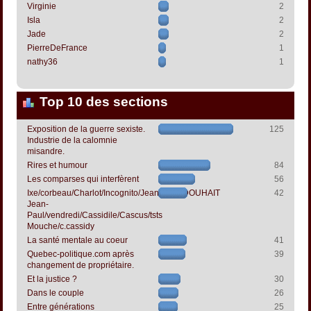
Virginie
2
Isla
2
Jade
2
PierreDeFrance
1
nathy36
1
Top 10 des sections
Exposition de la guerre sexiste.
125
Industrie de la calomnie
misandre.
Rires et humour
84
Les comparses qui interfèrent
56
Ixe/corbeau/Charlot/Incognito/Jeanpapol/DOUHAIT
42
Jean-
Paul/vendredi/Cassidile/Cascus/tsts
Mouche/c.cassidy
La santé mentale au coeur
41
Quebec-politique.com après
39
changement de propriétaire.
Et la justice ?
30
Dans le couple
26
Entre générations
25