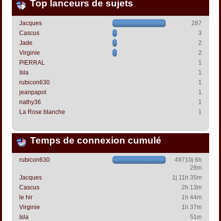
Top lanceurs de sujets
Jacques
287
Cascus
3
Jade
2
Virginie
2
PIERRAL
1
Isla
1
rubicon630
1
jeanpapol
1
nathy36
1
La Rose blanche
1
Temps de connexion cumulé
rubicon630
49710j 6h
28m
Jacques
1j 11h 35m
Cascus
2h 13m
le hir
1h 44m
Virginie
1h 37m
Isla
51m