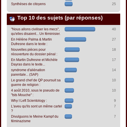
Synthèses de citoyens
25
Top 10 des sujets (par réponses)
"Nous allons civiliser les mecs",
40
qu'elles disaient... Un féminisier.
En Hélène Palma & Martin
27
Dufresne dans le texte :
Nouvelles pièces pour
18
réouverture du dossier pénal :
En Martin Dufresne et Michèle
17
Dayras dans le texte...
syndrome d'aliénation
14
parentale... (SAP)
Le grand chef de QP poursuit sa
10
guerre de religion :
4 août 2010, sous le pseudo de
10
"tsts Mouche" :
Why I Left Scientology :
9
L'aveu qu'ils sont un même cartel
7
?
Divulguons le Meine Kampf du
7
féminazisme