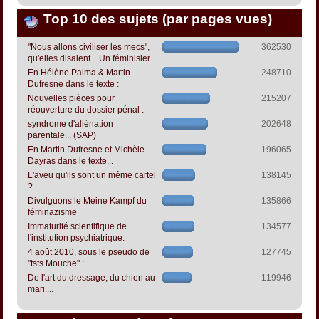
Top 10 des sujets (par pages vues)
"Nous allons civiliser les mecs",
362530
qu'elles disaient... Un féminisier.
En Hélène Palma & Martin
248710
Dufresne dans le texte :
Nouvelles pièces pour
215207
réouverture du dossier pénal :
syndrome d'aliénation
202648
parentale... (SAP)
En Martin Dufresne et Michèle
196065
Dayras dans le texte...
L'aveu qu'ils sont un même cartel
138145
?
Divulguons le Meine Kampf du
135866
féminazisme
Immaturité scientifique de
134577
l'institution psychiatrique.
4 août 2010, sous le pseudo de
127745
"tsts Mouche" :
De l'art du dressage, du chien au
119946
mari....