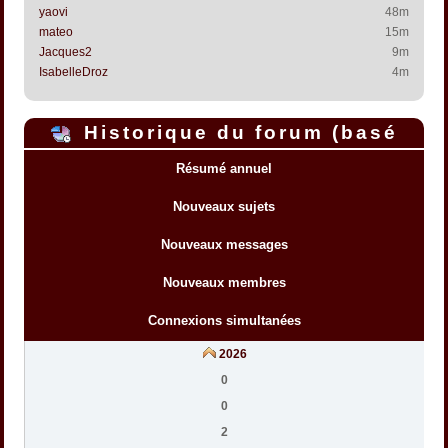
yaovi
48m
mateo
15m
Jacques2
9m
IsabelleDroz
4m
Historique du forum (basé
sur l'heure interne du forum)
Résumé annuel
Nouveaux sujets
Nouveaux messages
Nouveaux membres
Connexions simultanées
2026
0
0
2