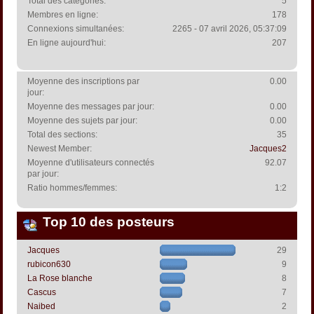
Total des catégories:
5
Membres en ligne:
178
Connexions simultanées:
2265 - 07 avril 2026, 05:37:09
En ligne aujourd'hui:
207
Moyenne des inscriptions par
0.00
jour:
Moyenne des messages par jour:
0.00
Moyenne des sujets par jour:
0.00
Total des sections:
35
Newest Member:
Jacques2
Moyenne d'utilisateurs connectés
92.07
par jour:
Ratio hommes/femmes:
1:2
Top 10 des posteurs
Jacques
29
rubicon630
9
La Rose blanche
8
Cascus
7
Naibed
2