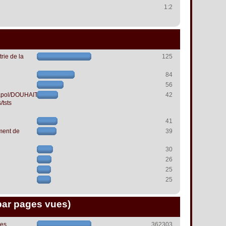
1:2
rie de la
125
84
56
papol/DOUHAIT
42
/tsts
41
ment de
39
30
26
25
25
par pages vues)
les
362303