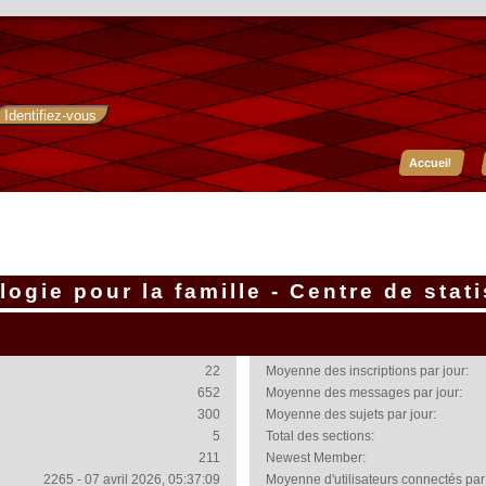
Accueil
ogie pour la famille - Centre de stat
22
Moyenne des inscriptions par jour:
652
Moyenne des messages par jour:
300
Moyenne des sujets par jour:
5
Total des sections:
211
Newest Member:
2265 - 07 avril 2026, 05:37:09
Moyenne d'utilisateurs connectés par 