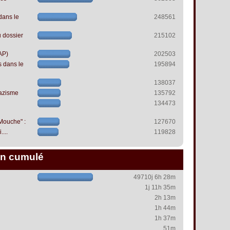
dans le
248561
 dossier
215102
AP)
202503
s dans le
195894
138037
azisme
135792
134473
 Mouche" :
127670
...
119828
n cumulé
49710j 6h 28m
1j 11h 35m
2h 13m
1h 44m
1h 37m
51m