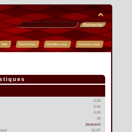
Aide
Rechercher
Identifiez-vous
Inscrivez-vous
istiques
0.00
0.00
0.00
35
Jacques2
jour:
91.87