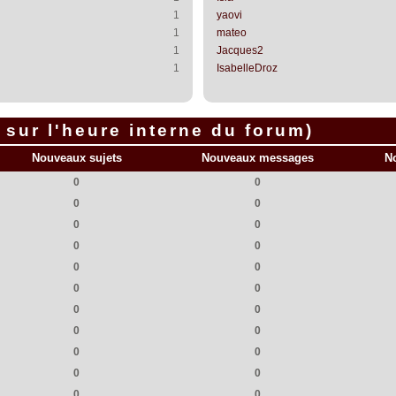
1
yaovi
1
mateo
1
Jacques2
1
IsabelleDroz
sur l'heure interne du forum)
Nouveaux sujets
Nouveaux messages
N
0
0
0
0
0
0
0
0
0
0
0
0
0
0
0
0
0
0
0
0
0
0