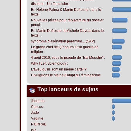
disaient... Un féminisier.
En Hélène Palma & Martin Dufresne dans le
texte :
Nouvelles pièces pour réouverture du dossier
pénal :
En Martin Dufresne et Michèle Dayras dans le
texte...
syndrome d'aliénation parentale... (SAP)
Le grand chef de QP poursuit sa guerre de
religion :
4 août 2010, sous le pseudo de "tsts Mouche" :
Why I Left Scientology :
L'aveu qu'ils sont un même cartel ?
Divulguons le Meine Kampf du féminazisme
Top lanceurs de sujets
Jacques
Cascus
Jade
Virginie
PIERRAL
Isla