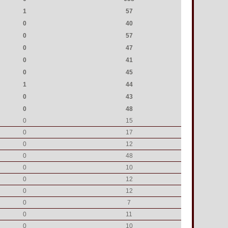
1
57
0
40
0
57
0
47
0
41
0
45
1
44
0
43
0
48
0
15
0
17
0
12
0
48
0
10
0
12
0
12
0
7
0
11
0
10