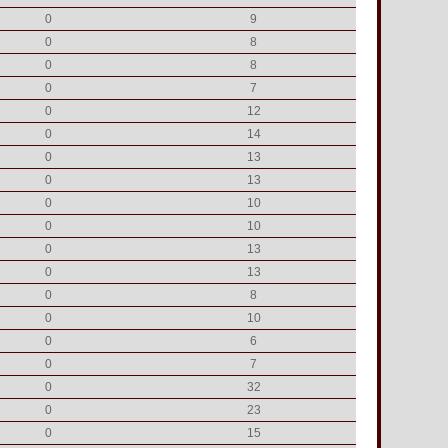
0
9
0
8
0
8
0
7
0
12
0
14
0
13
0
13
0
10
0
10
0
13
0
13
0
8
0
10
0
6
0
7
0
32
0
23
0
15