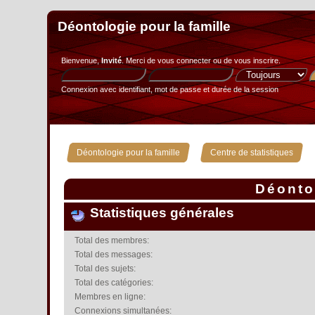
Déontologie pour la famille
Bienvenue,
Invité
. Merci de
vous connecter
ou de
vous inscrire
.
Connexion avec identifiant, mot de passe et durée de la session
»
Déontologie pour la famille
Centre de statistiques
Déontol
Statistiques générales
Total des membres:
Total des messages:
Total des sujets:
Total des catégories:
Membres en ligne:
Connexions simultanées: