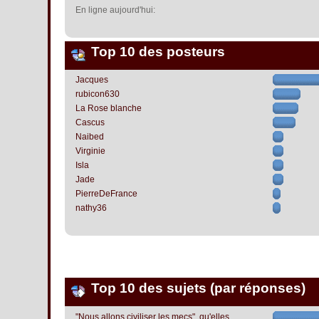
En ligne aujourd'hui:
Top 10 des posteurs
Jacques
rubicon630
La Rose blanche
Cascus
Naibed
Virginie
Isla
Jade
PierreDeFrance
nathy36
Top 10 des sujets (par réponses)
"Nous allons civiliser les mecs", qu'elles