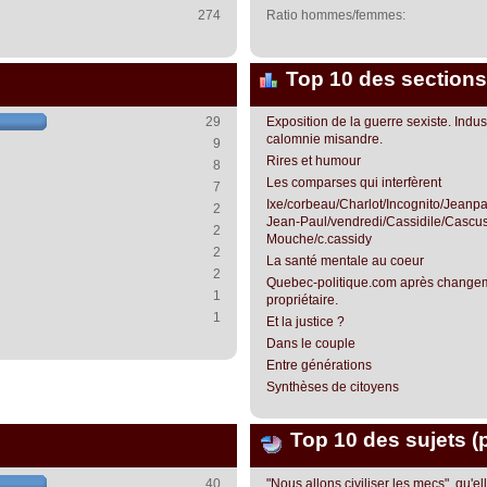
274
Ratio hommes/femmes:
Top 10 des sections
29
Exposition de la guerre sexiste. Indust
calomnie misandre.
9
Rires et humour
8
Les comparses qui interfèrent
7
Ixe/corbeau/Charlot/Incognito/Jean
2
Jean-Paul/vendredi/Cassidile/Cascus
2
Mouche/c.cassidy
2
La santé mentale au coeur
2
Quebec-politique.com après change
1
propriétaire.
1
Et la justice ?
Dans le couple
Entre générations
Synthèses de citoyens
Top 10 des sujets (
40
"Nous allons civiliser les mecs", qu'el