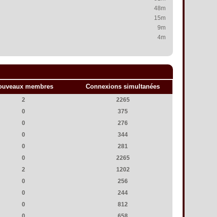
48m
15m
9m
4m
ouveaux membres
Connexions simultanées
2
2265
0
375
0
276
0
344
0
281
0
2265
2
1202
0
256
0
244
0
812
0
658