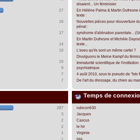
disaient... Un féminisier.
27
En Hélène Palma & Martin Dufresne 
texte :
18
Nouvelles pièces pour réouverture du
pénal :
17
syndrome d'aliénation parentale... (S
En Martin Dufresne et Michèle Dayra
14
texte...
10
L'aveu qu'ils sont un même cartel ?
Divulguons le Meine Kampf du fémin
10
Immaturité scientifique de l'institution
9
psychiatrique.
7
4 août 2010, sous le pseudo de "tsts
7
De l'art du dressage, du chien au mari.
Temps de connexio
287
rubicon630
3
Jacques
2
Cascus
2
le hir
1
Virginie
1
Isla