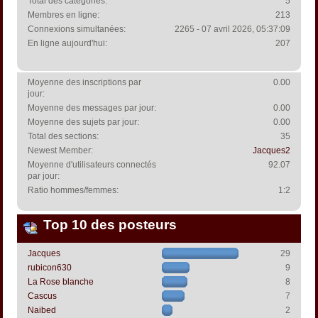
Total des catégories:
5
Membres en ligne:
213
Connexions simultanées:
2265 - 07 avril 2026, 05:37:09
En ligne aujourd'hui:
207
Moyenne des inscriptions par
0.00
jour:
Moyenne des messages par jour:
0.00
Moyenne des sujets par jour:
0.00
Total des sections:
35
Newest Member:
Jacques2
Moyenne d'utilisateurs connectés
92.07
par jour:
Ratio hommes/femmes:
1:2
Top 10 des posteurs
Jacques
29
rubicon630
9
La Rose blanche
8
Cascus
7
Naibed
2