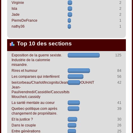
Virginie
2
Isla
2
Jade
2
PierreDeFrance
1
nathy36
1
Top 10 des sections
Exposition de la guerre sexiste.
125
Industrie de la calomnie
misandre.
Rires et humour
84
Les comparses qui interfèrent
56
Ixe/corbeau/Charlot/Incognito/Jeanpapol/DOUHAIT
42
Jean-
Paul/vendredi/Cassidile/Cascus/tsts
Mouche/c.cassidy
La santé mentale au coeur
41
Quebec-politique.com après
39
changement de propriétaire.
Et la justice ?
30
Dans le couple
26
Entre générations
25