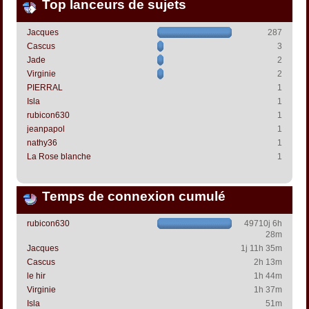
Top lanceurs de sujets
Jacques
287
Cascus
3
Jade
2
Virginie
2
PIERRAL
1
Isla
1
rubicon630
1
jeanpapol
1
nathy36
1
La Rose blanche
1
Temps de connexion cumulé
rubicon630
49710j 6h
28m
Jacques
1j 11h 35m
Cascus
2h 13m
le hir
1h 44m
Virginie
1h 37m
Isla
51m