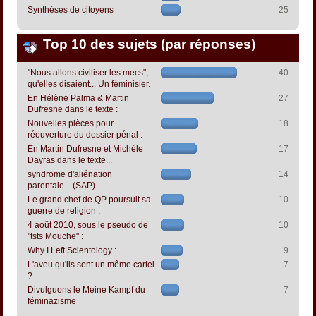
Synthèses de citoyens
25
Top 10 des sujets (par réponses)
"Nous allons civiliser les mecs",
40
qu'elles disaient... Un féminisier.
En Hélène Palma & Martin
27
Dufresne dans le texte :
Nouvelles pièces pour
18
réouverture du dossier pénal :
En Martin Dufresne et Michèle
17
Dayras dans le texte...
syndrome d'aliénation
14
parentale... (SAP)
Le grand chef de QP poursuit sa
10
guerre de religion :
4 août 2010, sous le pseudo de
10
"tsts Mouche" :
Why I Left Scientology :
9
L'aveu qu'ils sont un même cartel
7
?
Divulguons le Meine Kampf du
7
féminazisme