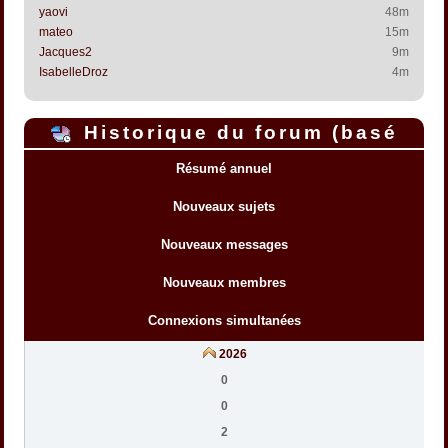
yaovi
48m
mateo
15m
Jacques2
9m
IsabelleDroz
4m
Historique du forum (basé
sur l'heure interne du forum)
Résumé annuel
Nouveaux sujets
Nouveaux messages
Nouveaux membres
Connexions simultanées
2026
0
0
2