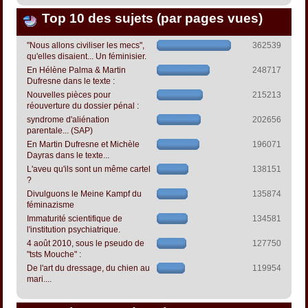
Top 10 des sujets (par pages vues)
"Nous allons civiliser les mecs",
362539
qu'elles disaient... Un féminisier.
En Hélène Palma & Martin
248717
Dufresne dans le texte :
Nouvelles pièces pour
215213
réouverture du dossier pénal :
syndrome d'aliénation
202656
parentale... (SAP)
En Martin Dufresne et Michèle
196071
Dayras dans le texte...
L'aveu qu'ils sont un même cartel
138151
?
Divulguons le Meine Kampf du
135874
féminazisme
Immaturité scientifique de
134581
l'institution psychiatrique.
4 août 2010, sous le pseudo de
127750
"tsts Mouche" :
De l'art du dressage, du chien au
119954
mari....