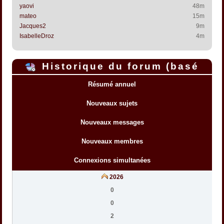
yaovi
48m
mateo
15m
Jacques2
9m
IsabelleDroz
4m
Historique du forum (basé
sur l'heure interne du forum)
Résumé annuel
Nouveaux sujets
Nouveaux messages
Nouveaux membres
Connexions simultanées
2026
0
0
2