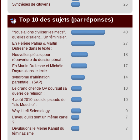
Synthèses de citoyens
25
Top 10 des sujets (par réponses)
"Nous allons civiliser les mecs",
40
qu'elles disaient... Un féminisier.
En Hélène Palma & Martin
27
Dufresne dans le texte :
Nouvelles pièces pour
18
réouverture du dossier pénal :
En Martin Dufresne et Michèle
17
Dayras dans le texte...
syndrome d'aliénation
14
parentale... (SAP)
Le grand chef de QP poursuit sa
10
guerre de religion :
4 août 2010, sous le pseudo de
10
"tsts Mouche" :
Why I Left Scientology :
9
L'aveu qu'ils sont un même cartel
7
?
Divulguons le Meine Kampf du
7
féminazisme