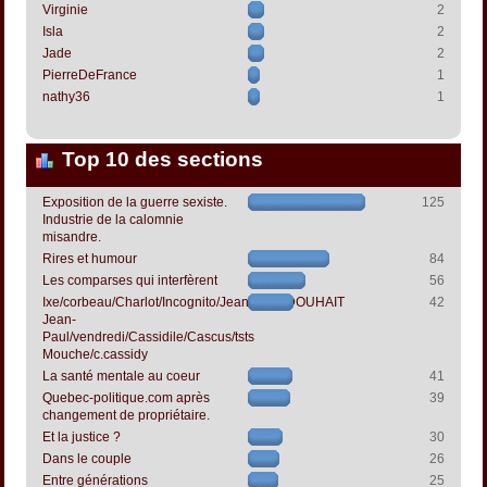
Virginie
2
Isla
2
Jade
2
PierreDeFrance
1
nathy36
1
Top 10 des sections
Exposition de la guerre sexiste.
125
Industrie de la calomnie
misandre.
Rires et humour
84
Les comparses qui interfèrent
56
Ixe/corbeau/Charlot/Incognito/Jeanpapol/DOUHAIT
42
Jean-
Paul/vendredi/Cassidile/Cascus/tsts
Mouche/c.cassidy
La santé mentale au coeur
41
Quebec-politique.com après
39
changement de propriétaire.
Et la justice ?
30
Dans le couple
26
Entre générations
25