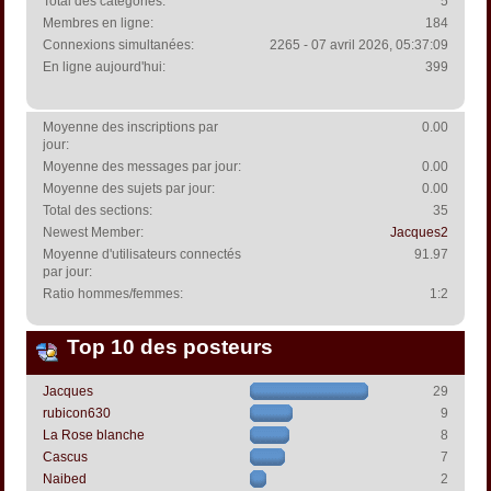
Total des catégories:
5
Membres en ligne:
184
Connexions simultanées:
2265 - 07 avril 2026, 05:37:09
En ligne aujourd'hui:
399
Moyenne des inscriptions par
0.00
jour:
Moyenne des messages par jour:
0.00
Moyenne des sujets par jour:
0.00
Total des sections:
35
Newest Member:
Jacques2
Moyenne d'utilisateurs connectés
91.97
par jour:
Ratio hommes/femmes:
1:2
Top 10 des posteurs
Jacques
29
rubicon630
9
La Rose blanche
8
Cascus
7
Naibed
2