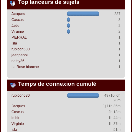
Top lanceurs de sujets
Jacques
287
Cascus
3
Jade
2
Virginie
2
PIERRAL
1
Isla
1
rubicon630
1
jeanpapol
1
nathy36
1
La Rose blanche
1
Temps de connexion cumulé
rubicon630
49710j 6h
28m
Jacques
1j 11h 35m
Cascus
2h 13m
le hir
1h 44m
Virginie
1h 37m
Isla
51m