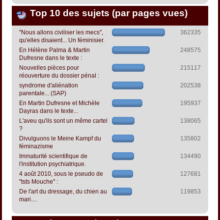
Top 10 des sujets (par pages vues)
"Nous allons civiliser les mecs",
362335
qu'elles disaient... Un féminisier.
En Hélène Palma & Martin
248575
Dufresne dans le texte :
Nouvelles pièces pour
215117
réouverture du dossier pénal :
syndrome d'aliénation
202538
parentale... (SAP)
En Martin Dufresne et Michèle
195937
Dayras dans le texte...
L'aveu qu'ils sont un même cartel
138065
?
Divulguons le Meine Kampf du
135802
féminazisme
Immaturité scientifique de
134490
l'institution psychiatrique.
4 août 2010, sous le pseudo de
127681
"tsts Mouche" :
De l'art du dressage, du chien au
119853
mari....