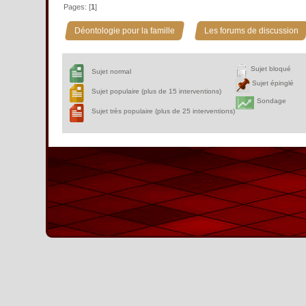
Pages: [
1
]
»
Déontologie pour la famille
Les forums de discussion
Sujet bloqué
Sujet normal
Sujet épinglé
Sujet populaire (plus de 15 interventions)
Sondage
Sujet très populaire (plus de 25 interventions)