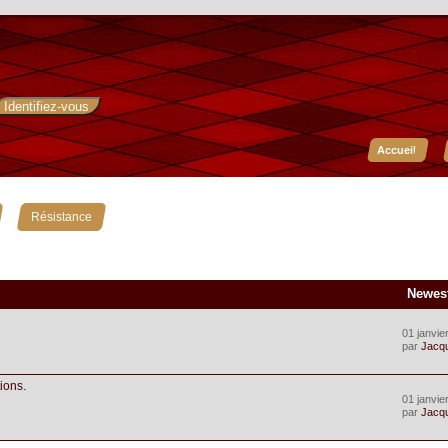
Accueil
»
Résistance
Newes
01 janvie
par
Jacq
ions.
01 janvie
par
Jacq