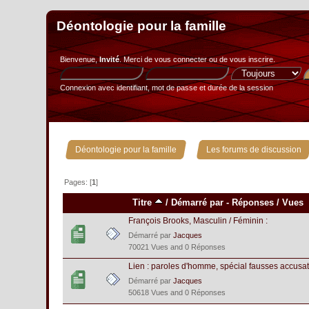
Déontologie pour la famille
Bienvenue,
Invité
. Merci de
vous connecter
ou de
vous inscrire
.
Connexion avec identifiant, mot de passe et durée de la session
»
Déontologie pour la famille
Les forums de discussion
Pages: [
1
]
Titre
/
Démarré par
-
Réponses
/
Vues
François Brooks, Masculin / Féminin :
Démarré par
Jacques
70021 Vues and 0 Réponses
Lien : paroles d'homme, spécial fausses accusat
Démarré par
Jacques
50618 Vues and 0 Réponses