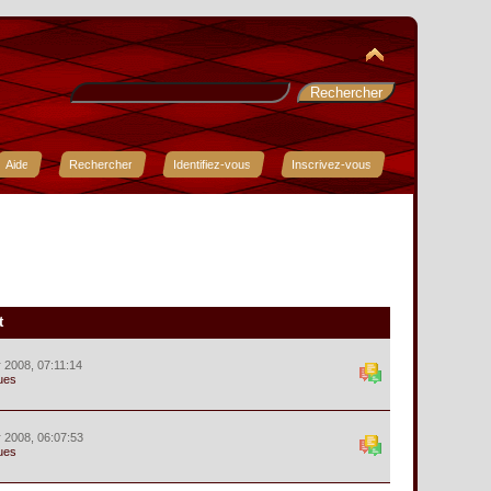
Aide
Rechercher
Identifiez-vous
Inscrivez-vous
t
r 2008, 07:11:14
ues
r 2008, 06:07:53
ues