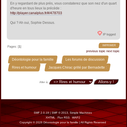
En y regardant de plus près, vous constaterez que son nez d'un quart
d'heure en tous lieux la précède :
http://player.canalplus.fr/#/478703
Qui ? Ah oui, Sophie Dessus.
IP logged
IMPRIMER
Pages: [
1
]
previous topic
next topic
»
»
Déontologie pour la famille
Les forums de discussion
»
Rires et humour
Jacques Chirac grillé par Bernadette :
Aller à:
SMF 2.0.19
|
SMF © 2013
,
Simple Machines
XHTML
Flux RSS
WAP2
Copyright © 2026 Déontologie pour la famille | All Rights Reserved