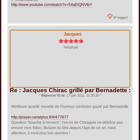
http://www.youtube.com/watch?v=54qElQNVtbY
IP logged
Jacques
Néophyte
Re : Jacques Chirac grillé par Bernadette :
*
Réponse #1 le:
17 juin 2011, 11:30:25 *
Meilleure qualité visuelle de l'humour corrézien gaulé par Bernadette
:
http://player.canalplus.fr/#/477877
Question "bouche à l'envers", l'ex-roi de Chiraquie ne détrône pas
encore mon fiston, titulaire du titre depuis l'âge de un an, mais
attention, il n'est plus loin derrière !