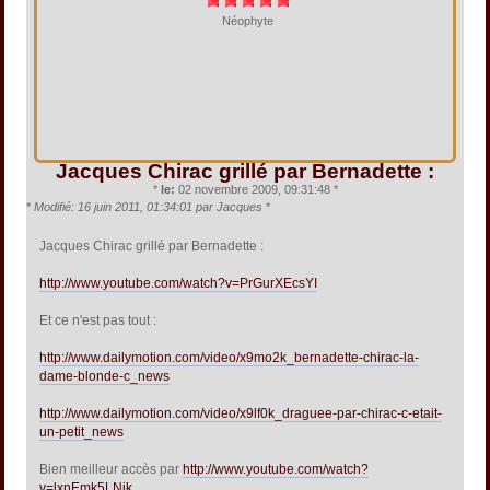
Néophyte
Jacques Chirac grillé par Bernadette :
*
le:
02 novembre 2009, 09:31:48 *
*
Modifié: 16 juin 2011, 01:34:01 par Jacques
*
Jacques Chirac grillé par Bernadette :
http://www.youtube.com/watch?v=PrGurXEcsYI
Et ce n'est pas tout :
http://www.dailymotion.com/video/x9mo2k_bernadette-chirac-la-
dame-blonde-c_news
http://www.dailymotion.com/video/x9lf0k_draguee-par-chirac-c-etait-
un-petit_news
Bien meilleur accès par
http://www.youtube.com/watch?
v=lxnEmk5LNik