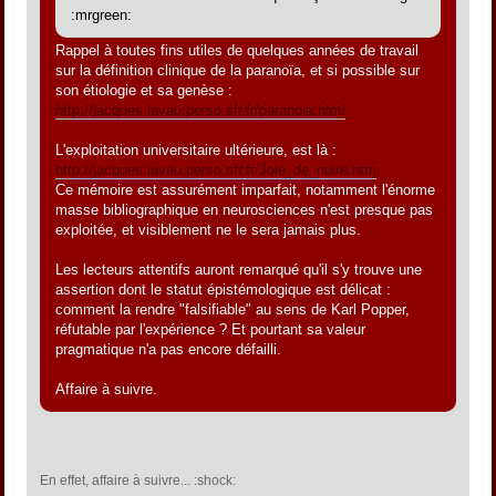
:mrgreen:
Rappel à toutes fins utiles de quelques années de travail
sur la définition clinique de la paranoïa, et si possible sur
son étiologie et sa genèse :
http://jacques.lavau.perso.sfr.fr/paranoia.html
L'exploitation universitaire ultérieure, est là :
http://jacques.lavau.perso.sfr.fr/Joie_de_nuire.htm
Ce mémoire est assurément imparfait, notamment l'énorme
masse bibliographique en neurosciences n'est presque pas
exploitée, et visiblement ne le sera jamais plus.
Les lecteurs attentifs auront remarqué qu'il s'y trouve une
assertion dont le statut épistémologique est délicat :
comment la rendre "falsifiable" au sens de Karl Popper,
réfutable par l'expérience ? Et pourtant sa valeur
pragmatique n'a pas encore défailli.
Affaire à suivre.
En effet, affaire à suivre... :shock: