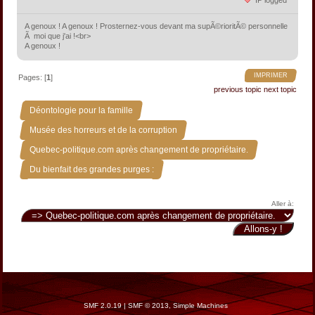
IP logged
A genoux ! A genoux ! Prosternez-vous devant ma supÃ©rioritÃ© personnelle
Ã moi que j'ai !<br>
A genoux !
IMPRIMER
Pages: [
1
]
previous topic
next topic
»
Déontologie pour la famille
»
Musée des horreurs et de la corruption
»
Quebec-politique.com après changement de propriétaire.
Du bienfait des grandes purges :
Aller à:
SMF 2.0.19
|
SMF © 2013
,
Simple Machines