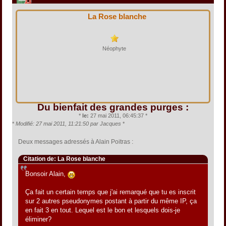
La Rose blanche
Néophyte
Du bienfait des grandes purges :
*
le:
27 mai 2011, 06:45:37 *
*
Modifié: 27 mai 2011, 11:21:50 par Jacques
*
Deux messages adressés à Alain Poitras :
Citation de: La Rose blanche
Bonsoir Alain,
Ça fait un certain temps que j'ai remarqué que tu es inscrit
sur 2 autres pseudonymes postant à partir du même IP, ça
en fait 3 en tout. Lequel est le bon et lesquels dois-je
éliminer?