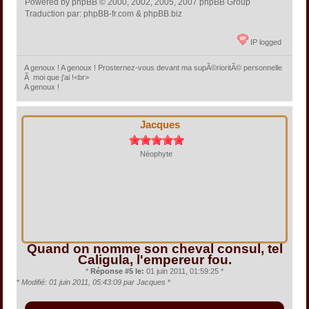
Powered by phpBB © 2000, 2002, 2005, 2007 phpBB Group
Traduction par: phpBB-fr.com & phpBB.biz
IP logged
A genoux ! A genoux ! Prosternez-vous devant ma supÃ©rioritÃ© personnelle
Ã moi que j'ai !<br>
A genoux !
Jacques
Néophyte
Quand on nomme son cheval consul, tel
Caligula, l'empereur fou.
*
Réponse #5 le:
01 juin 2011, 01:59:25 *
*
Modifié: 01 juin 2011, 05:43:09 par Jacques
*
Citation de: La Rose blanche le 29 mai 2011, 11:40:50