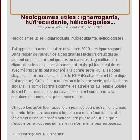
Néologismes utiles : ignarrogants,
huîtrecuidante, hélicologistes...
*
Réponse #6 le:
28 août 2011, 02:57:26 *
Néologismes utiles :
ignarrogants, huîtrecuidante, hélicologistes
...
J'ai appris un nouveau mot en novembre 2010 : les
ignarrogants
.
Dans l'esprit de l'auteur, cela désignait les jacteurs creux qui se
piquent de philo, qui sont ignares en matières d'agriculture, de
climat, de sciences de l'environnement, mais qui tranchent de tout
avec mépris car ils ont a adhéré à la bonne secte, qui a les bons
slogans, et qui leur a farci la tête de RCA (Réchauffement Climatique
Anthropique). Grâce à leur adhésion à la bonne secte, qui a les bons
slogans, ils sont désormais comme les adhérents au Temple Solaire :
ils sont l'élite-des-initiés-qui-savent, tellement supérieurs à la
populace-des-manants-qui-ne-savent-pas...
Chaque fois qu'on leur rappelle un point de cours qu'ils n'ont jamais
entendu, tellement occupés à taper le carton au fond du bistrot, ils
réclament qu'on leur redémontre tout depuis le début. Ce qu'ils
n'écouteront à nouveau jamais, et ils n'ont même pas les bases...
Les
ignarrogants
, retenez bien.