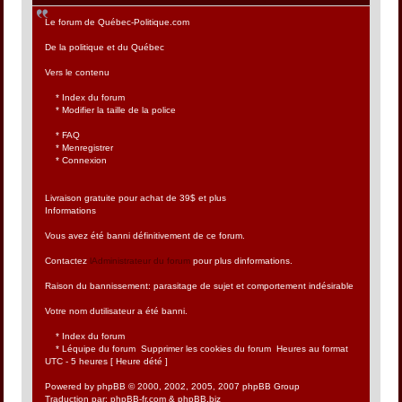
Le forum de Québec-Politique.com
De la politique et du Québec
Vers le contenu
* Index du forum
* Modifier la taille de la police
* FAQ
* Menregistrer
* Connexion
Livraison gratuite pour achat de 39$ et plus
Informations
Vous avez été banni définitivement de ce forum.
Contactez
lAdministrateur du forum
pour plus dinformations.
Raison du bannissement: parasitage de sujet et comportement indésirable
Votre nom dutilisateur a été banni.
* Index du forum
* Léquipe du forum  Supprimer les cookies du forum  Heures au format
UTC - 5 heures [ Heure dété ]
Powered by phpBB © 2000, 2002, 2005, 2007 phpBB Group
Traduction par: phpBB-fr.com & phpBB.biz