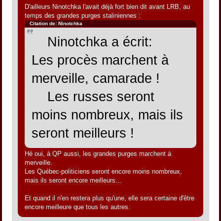
D'ailleurs Ninotchka l'avait déjà fort bien dit avant LRB, au
temps des grandes purges staliniennes :
Citation de: Ninotchka
Ninotchka a écrit:
Les procès marchent à
merveille, camarade !
Les russes seront
moins nombreux, mais ils
seront meilleurs !
Hé oui, à QP aussi, les grandes purges marchent à
merveille.
Les Québec-politiciens seront encore moins nombreux,
mais ils seront encore meilleurs...
Et quand il n'en restera plus qu'une, elle sera certaine d'être
encore meilleure que tous les autres.