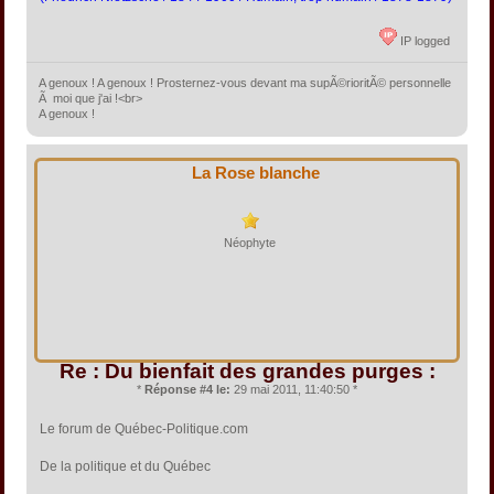
IP logged
A genoux ! A genoux ! Prosternez-vous devant ma supÃ©rioritÃ© personnelle
Ã moi que j'ai !<br>
A genoux !
La Rose blanche
Néophyte
Re : Du bienfait des grandes purges :
*
Réponse #4 le:
29 mai 2011, 11:40:50 *
Le forum de Québec-Politique.com
De la politique et du Québec