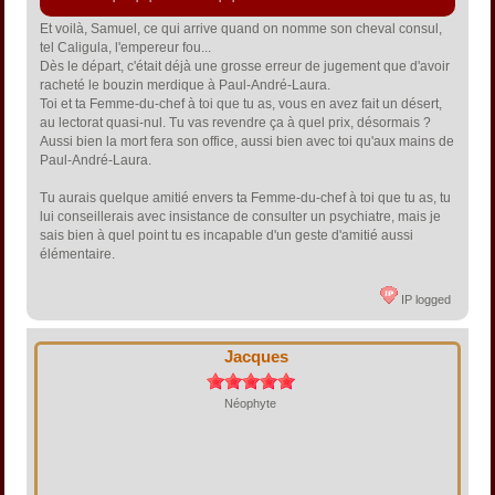
Et voilà, Samuel, ce qui arrive quand on nomme son cheval consul,
tel Caligula, l'empereur fou...
Dès le départ, c'était déjà une grosse erreur de jugement que d'avoir
racheté le bouzin merdique à Paul-André-Laura.
Toi et ta Femme-du-chef à toi que tu as, vous en avez fait un désert,
au lectorat quasi-nul. Tu vas revendre ça à quel prix, désormais ?
Aussi bien la mort fera son office, aussi bien avec toi qu'aux mains de
Paul-André-Laura.
Tu aurais quelque amitié envers ta Femme-du-chef à toi que tu as, tu
lui conseillerais avec insistance de consulter un psychiatre, mais je
sais bien à quel point tu es incapable d'un geste d'amitié aussi
élémentaire.
IP logged
Jacques
Néophyte