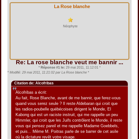
La Rose blanche
Néophyte
Re: La rose blanche veut me bannir ...
*
Réponse #1 le:
29 mai 2011, 11:12:01 *
*
Modifié: 29 mai 2011, 11:21:02 par La Rose blanche
*
Citation de: Alcofribas
Alcofribas a écrit:
Au fait, Rose Blanche, avant de me bannir, que ferez-vous
quand vous serez seule ? Il reste Aldebaran qui croit que
les radios-poubelle québécoises dirigent le Monde, El
Kabong qui est un raciste instruit, qui me rappelle un peu
Himmler, qui croit que les Juifs contrôlent le Monde, il reste
vous qui pensez pareil et me rappelle Madame Goebbels,
et puis... Même M. Poitras parle de se barrer de cet asile
où la dictature revêt votre visage.