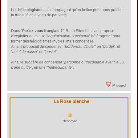
Les
hélicologistes
ne se propagent qu'en hélico pour nous prêcher
la frugalité et le voeu de pauvreté.
Dans "
Parlez-vous franglais ?
", René Etiemble avait proposé
d'exploiter au mieux "l'
agglutination-scissiparité
hétérogène" pour
former des néologismes inutiles, mais condensés.
Ainsi il proposait de condenser "
bordereau d'hôtel
" en "
bordel
", et
"
hôtel de passe
" en "
pastel
".
Ainsi je suggère de condenser "
personne outrecuidante ayant le Q.I.
d'une huître
", en une "
huîtrecuidante
".
IP logged
La Rose blanche
Néophyte