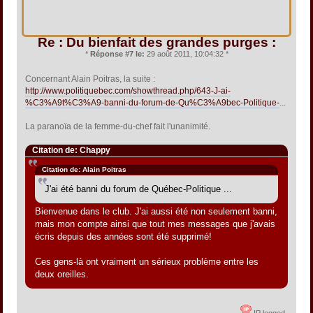
Re : Du bienfait des grandes purges :
*
Réponse #7 le:
29 août 2011, 10:04:32 *
Concernant Alain Poitras, la suite :
http://www.politiquebec.com/showthread.php/643-J-ai-
%C3%A9t%C3%A9-banni-du-forum-de-Qu%C3%A9bec-Politique-
...
La paranoïa de la femme-du-chef fait l'unanimité.
Citation de: Chappy
Citation de: Alain Poitras
J'ai été banni du forum de Québec-Politique ...
Bienvenue dans le club. J'ai aussi été non seulement banni,
mais mon compte ainsi que tout mes messages que j'avais
écris depuis des années sont été supprimé!
Ces gens-là ont vraiment un sérieux problème entre les
deux oreilles.