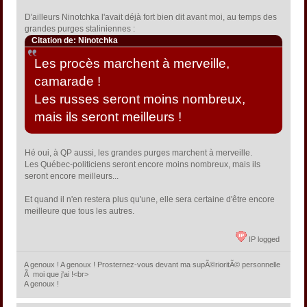
D'ailleurs Ninotchka l'avait déjà fort bien dit avant moi, au temps des
grandes purges staliniennes :
Citation de: Ninotchka
Les procès marchent à merveille,
camarade !
Les russes seront moins nombreux,
mais ils seront meilleurs !
Hé oui, à QP aussi, les grandes purges marchent à merveille.
Les Québec-politiciens seront encore moins nombreux, mais ils
seront encore meilleurs...
Et quand il n'en restera plus qu'une, elle sera certaine d'être encore
meilleure que tous les autres.
IP logged
A genoux ! A genoux ! Prosternez-vous devant ma supÃ©rioritÃ© personnelle
Ã moi que j'ai !<br>
A genoux !