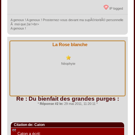
IP logged
A genoux ! A genoux ! Prosternez-vous devant ma supÃ©rioritÃ© personnelle
Ã moi que j'ai !<br>
A genoux !
La Rose blanche
Néophyte
Re : Du bienfait des grandes purges :
*
Réponse #2 le:
29 mai 2011, 11:20:11 *
Citation de: Caton
Caton a écrit: