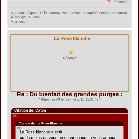
IP logged
A genoux ! A genoux ! Prosternez-vous devant ma supÃ©rioritÃ© personnelle
Ã moi que j'ai !<br>
A genoux !
La Rose blanche
Néophyte
Re : Du bienfait des grandes purges :
*
Réponse #3 le:
29 mai 2011, 11:31:42 *
Citation de: Caton
Citation de: La Rose Blanche
La Rose blanche a écrit:
ou du moins de vous en servir quand ça vous arrange.