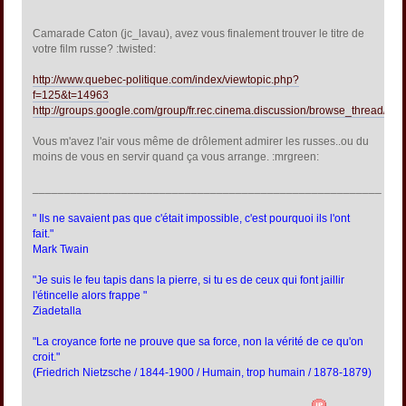
Camarade Caton (jc_lavau), avez vous finalement trouver le titre de
votre film russe? :twisted:
http://www.quebec-politique.com/index/viewtopic.php?
f=125&t=14963
http://groups.google.com/group/fr.rec.cinema.discussion/browse_thread
Vous m'avez l'air vous même de drôlement admirer les russes..ou du
moins de vous en servir quand ça vous arrange. :mrgreen:
_______________________________________________________
" Ils ne savaient pas que c'était impossible, c'est pourquoi ils l'ont
fait."
Mark Twain
"Je suis le feu tapis dans la pierre, si tu es de ceux qui font jaillir
l'étincelle alors frappe "
Ziadetalla
"La croyance forte ne prouve que sa force, non la vérité de ce qu'on
croit."
(Friedrich Nietzsche / 1844-1900 / Humain, trop humain / 1878-1879)