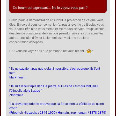
Ce forum est agonisant... Ne le voyez-vous pas ?
Bravo pour la démonstration et surtout la projection de ce que vous
êtes. En ce qui vous concerne, je n'ai pas à lever le petit doigt, vous
vous calez très bien vous même et me rendez service. :thup: Je suis
désolée de vous priver de tous vos pseudonymes les uns après les
autres, ceci afin d'éviter justement qu,il y ait une trop forte
concentration d'inepties.
PS : vous ne voyez pas que personne ne vous retient.. :
?:
_________________________________________________
" Ils ne savaient pas que c'était impossible, c'est pourquoi ils l'ont
fait."
Mark Twain
"Je suis le feu tapis dans la pierre, si tu es de ceux qui font jaillir
l'étincelle alors frappe "
Ziadetalla
"La croyance forte ne prouve que sa force, non la vérité de ce qu'on
croit."
(Friedrich Nietzsche / 1844-1900 / Humain, trop humain / 1878-1879)