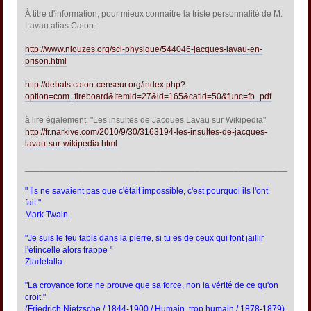
À titre d'information, pour mieux connaitre la triste personnalité de M.
Lavau alias Caton:
http://www.niouzes.org/sci-physique/544046-jacques-lavau-en-
prison.html
http://debats.caton-censeur.org/index.php?
option=com_fireboard&Itemid=27&id=165&catid=50&func=fb_pdf
à lire également: "Les insultes de Jacques Lavau sur Wikipedia"
http://fr.narkive.com/2010/9/30/3163194-les-insultes-de-jacques-
lavau-sur-wikipedia.html
______________________________________________________
" Ils ne savaient pas que c'était impossible, c'est pourquoi ils l'ont
fait."
Mark Twain
"Je suis le feu tapis dans la pierre, si tu es de ceux qui font jaillir
l'étincelle alors frappe "
Ziadetalla
"La croyance forte ne prouve que sa force, non la vérité de ce qu'on
croit."
(Friedrich Nietzsche / 1844-1900 / Humain, trop humain / 1878-1879)