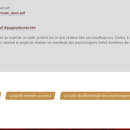
at pdf :
ed/code_deon.pdf
is5.fr/pages/deonto.htm
es au sujet de ce code, portent sur ce que j'estime être ses insuffisances. Certes, il 
ais caressé le projet de réaliser un manifeste des psychologues SANS frontières de 
»
»
La santé mentale au coeur
Le code de déontologie des psychologue