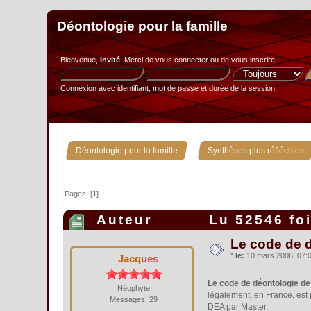
Déontologie pour la famille
Bienvenue,
Invité
. Merci de
vous connecter
ou de
vous inscrire
.
Connexion avec identifiant, mot de passe et durée de la session
»
Déontologie pour la famille
Synthèses plus réfléchies
Pages: [
1
]
Auteur
Lu 52546 fo
Le code de 
*
le:
10 mars 2006, 07:0
Jacques
Le code de déontologie d
Néophyte
légalement, en France, est
Messages: 29
DEA par Master.