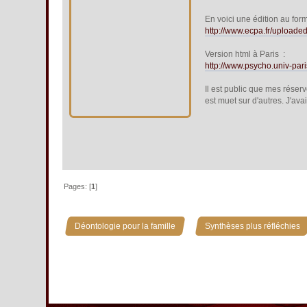
En voici une édition au form
http://www.ecpa.fr/upload
Version html à Paris :
http://www.psycho.univ-par
Il est public que mes réserv
est muet sur d'autres. J'av
Pages: [
1
]
»
Déontologie pour la famille
Synthèses plus réfléchies