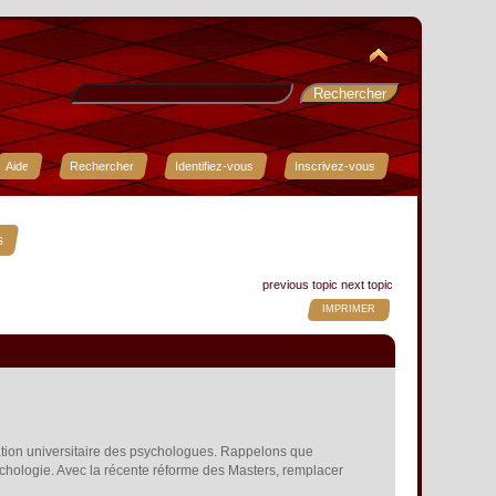
Aide
Rechercher
Identifiez-vous
Inscrivez-vous
s
previous topic
next topic
IMPRIMER
ation universitaire des psychologues. Rappelons que
chologie. Avec la récente réforme des Masters, remplacer