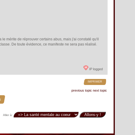
a le mérite de réprouver certains abus, mais j'ai constaté qu'il
classe. De toute évidence, ce manifeste ne sera pas réalisé.
IP logged
IMPRIMER
previous topic
next topic
s
Aller à: