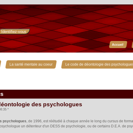
Accueil
»
»
La santé mentale au coeur
Le code de déontologie des psychologue
is
déontologie des psychologues
8:35 *
es psychologues
, de 1996, est réétudié à chaque année le long du cursus de form
 psychologue un détenteur d'un DESS de psychologie, ou de certains D.E.A. de psy