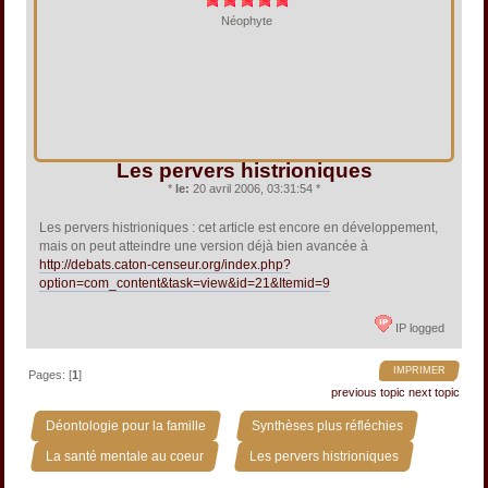
Néophyte
Les pervers histrioniques
*
le:
20 avril 2006, 03:31:54 *
Les pervers histrioniques : cet article est encore en développement,
mais on peut atteindre une version déjà bien avancée à
http://debats.caton-censeur.org/index.php?
option=com_content&task=view&id=21&Itemid=9
IP logged
IMPRIMER
Pages: [
1
]
previous topic
next topic
»
»
Déontologie pour la famille
Synthèses plus réfléchies
»
La santé mentale au coeur
Les pervers histrioniques