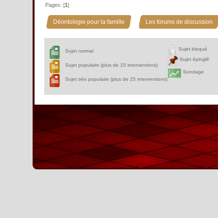
Pages: [
1
]
»
Déontologie pour la famille
Les forums de discussion
Sujet bloqué
Sujet normal
Sujet épinglé
Sujet populaire (plus de 15 interventions)
Sondage
Sujet très populaire (plus de 25 interventions)