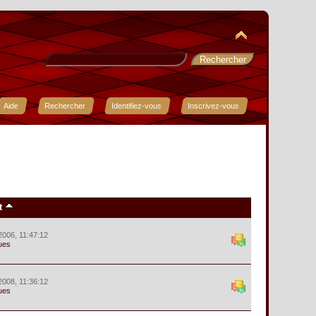
Aide
Rechercher
Identifiez-vous
Inscrivez-vous
t
2006, 11:47:12
ues
2008, 11:36:12
ues