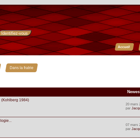
Accueil
»
Dans la fratrie
Newes
 (Kohlberg 1984)
20 mars 
par
Jacq
logie...
07 mars 
par
Jacq