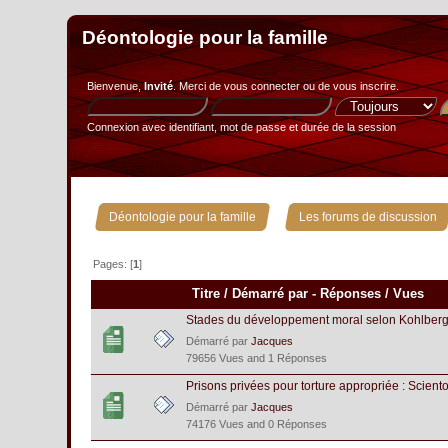
Déontologie pour la famille
Bienvenue,
Invité
. Merci de
vous connecter
ou de
vous inscrire
.
Connexion avec identifiant, mot de passe et durée de la session
»
Déontologie pour la famille
Les forums de discussion
Pages: [
1
]
Titre
/
Démarré par
-
Réponses
/
Vues
Stades du développement moral selon Kohlberg
Démarré par
Jacques
79656 Vues and 1 Réponses
Prisons privées pour torture appropriée : Sciento
Démarré par
Jacques
74176 Vues and 0 Réponses