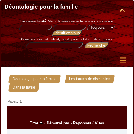
Déontologie pour la famille
Bienvenue,
Invité
. Merci de
vous connecter
ou de
vous inscrire
.
Connexion avec identifiant, mot de passe et durée de la session
»
»
Déontologie pour la famille
Les forums de discussion
Dans la fratrie
Pages: [
1
]
Titre
/
Démarré par
-
Réponses
/
Vues