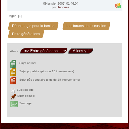
09 janvier 2007, 01:46:04
par
Jacques
Pages: [
1
]
»
»
Déontologie pour la famille
Les forums de discussion
Entre générations
Aller à:
Sujet normal
Sujet populaire (plus de 15 interventions)
Sujet très populaire (plus de 25 interventions)
Sujet bloqué
Sujet épinglé
Sondage