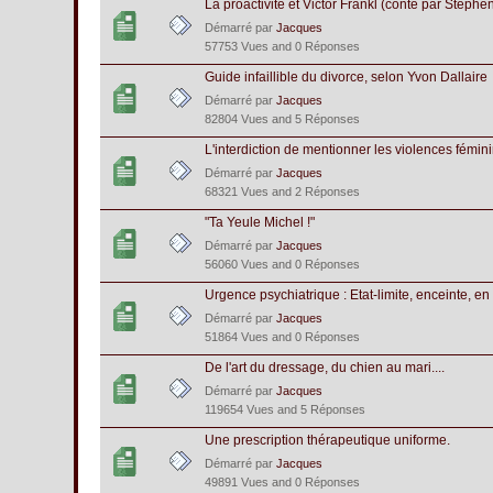
La proactivité et Victor Frankl (conté par Steph
Démarré par
Jacques
57753 Vues and 0 Réponses
Guide infaillible du divorce, selon Yvon Dallaire
Démarré par
Jacques
82804 Vues and 5 Réponses
L'interdiction de mentionner les violences fémin
Démarré par
Jacques
68321 Vues and 2 Réponses
"Ta Yeule Michel !"
Démarré par
Jacques
56060 Vues and 0 Réponses
Urgence psychiatrique : Etat-limite, enceinte, en
Démarré par
Jacques
51864 Vues and 0 Réponses
De l'art du dressage, du chien au mari....
Démarré par
Jacques
119654 Vues and 5 Réponses
Une prescription thérapeutique uniforme.
Démarré par
Jacques
49891 Vues and 0 Réponses