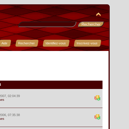
Aide
Rechercher
Identifiez-vous
Inscrivez-vous
t
2007, 02:04:39
ues
2006, 07:35:38
ues