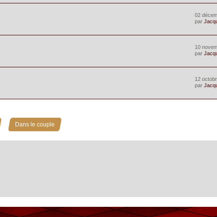
02 décem
par
Jacq
10 novem
par
Jacq
12 octobr
par
Jacq
»
Dans le couple