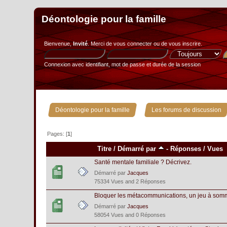
Déontologie pour la famille
Bienvenue,
Invité
. Merci de
vous connecter
ou de
vous inscrire
.
Connexion avec identifiant, mot de passe et durée de la session
»
Déontologie pour la famille
Les forums de discussion
Pages: [
1
]
Titre
/
Démarré par
-
Réponses
/
Vues
Santé mentale familiale ? Décrivez.
Démarré par
Jacques
75334 Vues and 2 Réponses
Bloquer les métacommunications, un jeu à som
Démarré par
Jacques
58054 Vues and 0 Réponses