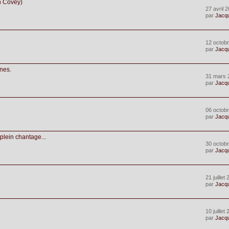
en Covey)
27 avril 
par
Jacq
12 octobr
par
Jacq
ines.
31 mars 
par
Jacq
06 octobr
par
Jacq
 plein chantage...
30 octobr
par
Jacq
21 juillet
par
Jacq
10 juillet
par
Jacq