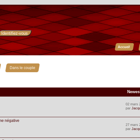
Accueil
»
Dans le couple
Newes
02 mars 
par
Jacq
me négative
27 mars 
par
Jacq