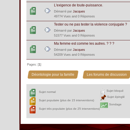
L'exigence de toute-puissance.
Démarré par
Jacques
49774 Vues and 0 Réponses
Tester ou ne pas tester la violence conjugale ?
Démarré par
Jacques
51577 Vues and 0 Réponses
Ma femme est comme les autres. ? ? ?
Démarré par
Jacques
54209 Vues and 0 Réponses
Pages: [
1
]
»
Déontologie pour la famille
Les forums de discussion
Sujet bloqué
Sujet normal
Sujet épinglé
Sujet populaire (plus de 15 interventions)
Sondage
Sujet très populaire (plus de 25 interventions)