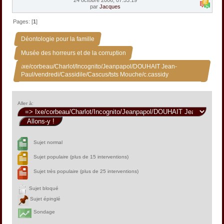
par
Jacques
Pages: [
1
]
»
Déontologie pour la famille
»
Musée des horreurs et de la corruption
Ixe/corbeau/Charlot/Incognito/Jeanpapol/DOUHAIT Jean-
Paul/vendredi/Cassidile/Cascus/tsts Mouche/c.cassidy
Aller à:
Sujet normal
Sujet populaire (plus de 15 interventions)
Sujet très populaire (plus de 25 interventions)
Sujet bloqué
Sujet épinglé
Sondage