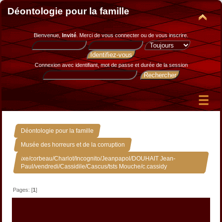
Déontologie pour la famille
Bienvenue,
Invité
. Merci de
vous connecter
ou de
vous inscrire
.
Connexion avec identifiant, mot de passe et durée de la session
»
Déontologie pour la famille
»
Musée des horreurs et de la corruption
Ixe/corbeau/Charlot/Incognito/Jeanpapol/DOUHAIT Jean-
Paul/vendredi/Cassidile/Cascus/tsts Mouche/c.cassidy
Pages: [
1
]