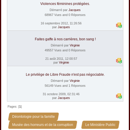
Violences féminines protégées.
Démarré par
Jacques
68967 Vues and 0 Réponses
16 septembre 2012, 11:26:56
par
Jacques
Faites gaffe à nos carrières, bon sang !
Démarré par
Virginie
49557 Vues and 0 Réponses
21 août 2011, 12:00:57
par
Virginie
Le privilège de Libre Fraude n'est pas négociable.
Démarré par
Virginie
56149 Vues and 1 Réponses
31 octobre 2009, 02:31:46
par
Jacques
Pages: [
1
]
»
Déontologie pour la famille
»
Musée des horreurs et de la corruption
Le Ministère Public