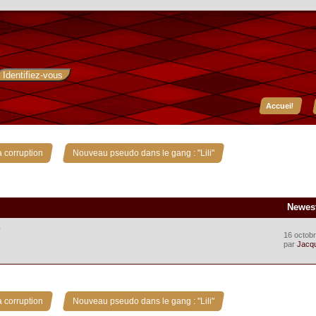
Accueil
»
 corruption
Nouveau pseudo dans le gang : "Lili"
Newes
.
16 octobr
par
Jacq
»
 corruption
Nouveau pseudo dans le gang : "Lili"