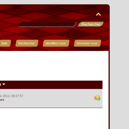
Aide
Rechercher
Identifiez-vous
Inscrivez-vous
t
e 2013, 08:27:57
ues