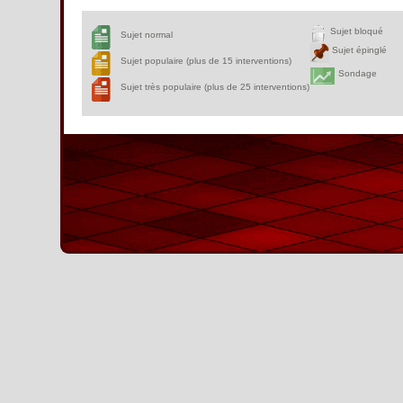
Sujet bloqué
Sujet normal
Sujet épinglé
Sujet populaire (plus de 15 interventions)
Sondage
Sujet très populaire (plus de 25 interventions)