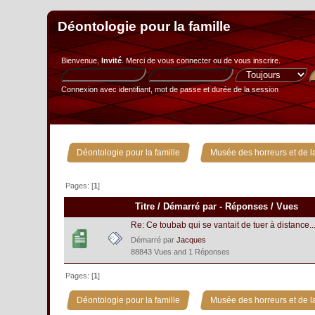
Déontologie pour la famille
Bienvenue,
Invité
. Merci de
vous connecter
ou de
vous inscrire
.
Connexion avec identifiant, mot de passe et durée de la session
»
Déontologie pour la famille
Musée des horreurs et de la
Pages: [
1
]
Titre
/
Démarré par
-
Réponses
/
Vues
Re: Ce toubab qui se vantait de tuer à distance..
Démarré par
Jacques
88843 Vues and 1 Réponses
Pages: [
1
]
»
Déontologie pour la famille
Musée des horreurs et de la