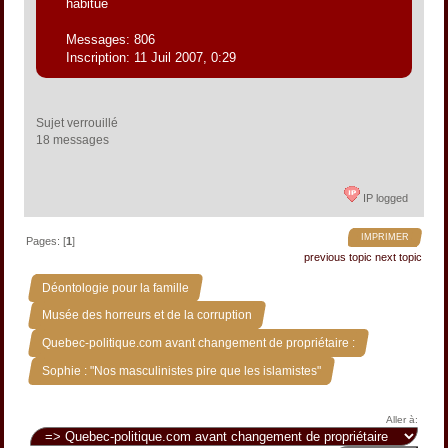
habitué
Messages: 806
Inscription: 11 Juil 2007, 0:29
Sujet verrouillé
18 messages 
IP logged
IMPRIMER
Pages: [
1
]
previous topic
next topic
»
Déontologie pour la famille
»
Musée des horreurs et de la corruption
»
Quebec-politique.com avant changement de propriétaire :
Sophie : "Nos masculinistes pire que les islamistes"
Aller à: