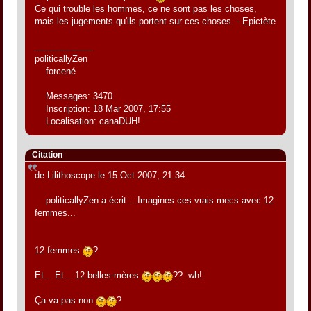
Ce qui trouble les hommes, ce ne sont pas les choses,
mais les jugements qu'ils portent sur ces choses. - Epictète
____________
politicallyZen
forcené
Messages: 3470
Inscription: 18 Mar 2007, 17:55
Localisation: canaDUH!
Citation
de Lilithoscope le 15 Oct 2007, 21:34
politicallyZen a écrit:...Imagines ces vrais mecs avec 12
femmes...
12 femmes
?
Et... Et... 12 belles-mères
?? :wh!:
Ça va pas non
?