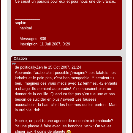
Ce serait un paradis pour eux et pour nous une délivrance...
____________
sophie
habitué
Messages: 806
Inscription: 11 Juil 2007, 0:29
Citation
de politicallyZen le 15 Oct 2007, 21:24
Apprendre l'arabe c'est possible j'imagine? Les falafels, les
kebabs et le pain pita, c'est ben mengeable. Y seraient-tu
ben. Imagines ces vrais mecs avec 12 femmes, 42 enfants
à charge. Ils seraient au paradis! Y ne sauraient plus ou
donner de la couille. Quand ca fait pus y'en tue une et pas
besoin de suicider en plus? sweet! Les fausees
accusations, là bas, c'est les hommes qui les portent. Man,
la vrai vie! :lol:
Sophie, on part-tu une agence de rencontre internatioale?
Ya une piasse à faire avec les bonobos :wink: On va les
shiper aux 4 coins de planète