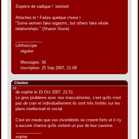
Zispèce de sadique ! :twisted:
Attachez-le ! Faites quelque chose !
"Some women fake orgasms, but others fake whole
relationships." (Sharon Stone)
____________
Lilithoscope
régulier
Messages: 56
Inscription: 25 Sep 2007, 21:08
Citation
de sophie le 15 Oct 2007, 21:51
Le gros problème avec nos masculinistes, c'est qu'ils n'ont
pas de cran et individuellement ils sont très limités sur les
plans intellectuel et social.
C'est en meute que ces invertébrés se croient forts et il n'y
a aucune chance qu'ils sortent un jour de leur caverne.
____________
sophie