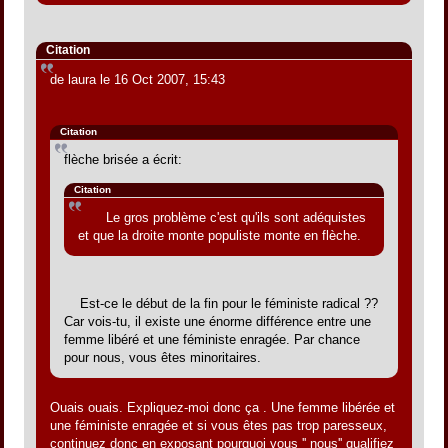
Citation
de laura le 16 Oct 2007, 15:43
Citation
flèche brisée a écrit:
Citation
Le gros problème c'est qu'ils sont adéquistes
et que la droite monte populiste monte en flèche.
Est-ce le début de la fin pour le féministe radical ??
Car vois-tu, il existe une énorme différence entre une
femme libéré et une féministe enragée. Par chance
pour nous, vous êtes minoritaires.
Ouais ouais. Expliquez-moi donc ça . Une femme libérée et
une féministe enragée et si vous êtes pas trop paresseux,
continuez donc en exposant pourquoi vous '' nous'' qualifiez