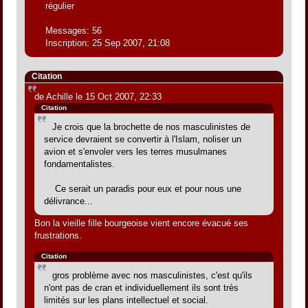
régulier
Messages: 56
Inscription: 25 Sep 2007, 21:08
Citation
de Achille le 15 Oct 2007, 22:33
Citation
Je crois que la brochette de nos masculinistes de
service devraient se convertir à l'Islam, noliser un
avion et s'envoler vers les terres musulmanes
fondamentalistes.
Ce serait un paradis pour eux et pour nous une
délivrance...
Bon la vieille fille bourgeoise vient encore évacué ses
frustrations.
Citation
gros problème avec nos masculinistes, c'est qu'ils
n'ont pas de cran et individuellement ils sont très
limités sur les plans intellectuel et social.