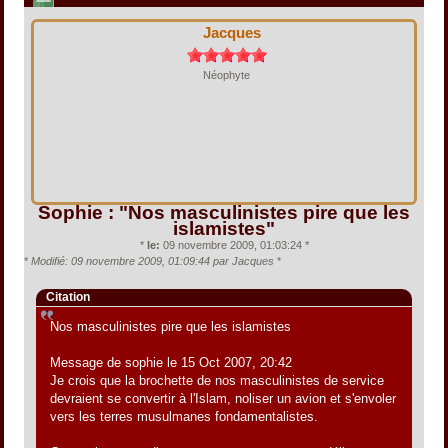
Jacques
Néophyte
Sophie : "Nos masculinistes pire que les
islamistes"
*
le:
09 novembre 2009, 01:03:24 *
*
Modifié: 09 novembre 2009, 01:09:44 par Jacques
*
Citation
Nos masculinistes pire que les islamistes
Message de sophie le 15 Oct 2007, 20:42
Je crois que la brochette de nos masculinistes de service
devraient se convertir à l'Islam, noliser un avion et s'envoler
vers les terres musulmanes fondamentalistes.