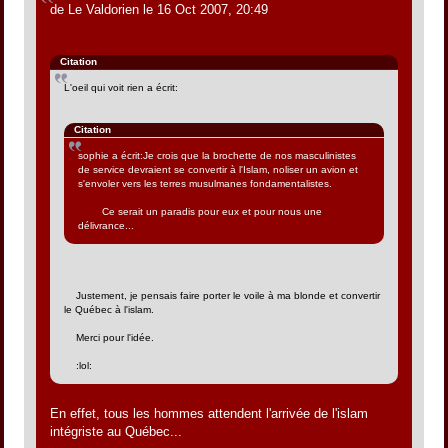
de Le Valdorien le 16 Oct 2007, 20:49
Citation
L'oeil qui voit rien a écrit:
Citation
sophie a écrit:Je crois que la brochette de nos masculinistes
de service devraient se convertir à l'Islam, noliser un avion et
s'envoler vers les terres musulmanes fondamentalistes.
Ce serait un paradis pour eux et pour nous une
délivrance...
Justement, je pensais faire porter le voile à ma blonde et convertir
le Québec à l'islam.
Merci pour l'idée.
:lol:
En effet, tous les hommes attendent l'arrivée de l'islam
intégriste au Québec...