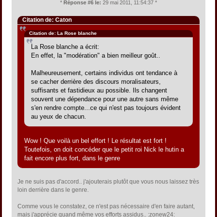
*
Réponse #6 le:
29 mai 2011, 11:54:37 *
Citation de: Caton
Citation de: La Rose blanche
La Rose blanche a écrit:
En effet, la "modération" a bien meilleur goût..
Malheureusement, certains individus ont tendance à
se cacher derrière des discours moralisateurs,
suffisants et fastidieux au possible. Ils changent
souvent une dépendance pour une autre sans même
s'en rendre compte...ce qui n'est pas toujours évident
au yeux de chacun.
Wow ! Que voilà un bel effort ! Le résultat est fort !
Toutefois, on doit concéder que le petit roi Nick le hutin a
fait encore plus fort, dans le genre
Je ne suis pas d'accord.. j'ajouterais plutôt que vous nous laissez très
loin derrière dans le genre.
Comme vous le constatez, ce n'est pas nécessaire d'en faire autant,
mais j'apprécie quand même vos efforts assidus.. :zonew24: