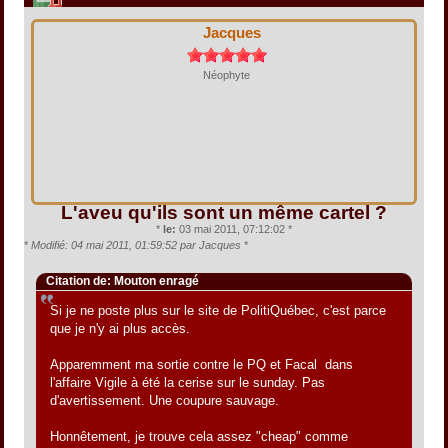
Jacques
Néophyte
L'aveu qu'ils sont un même cartel ?
*
le:
03 mai 2011, 07:12:02 *
*
Modifié: 04 mai 2011, 01:59:52 par Jacques
*
Citation de: Mouton enragé
Si je ne poste plus sur le site de PolitiQuébec, c'est parce
que je n'y ai plus accès.
Apparemment ma sortie contre le PQ et Facal dans
l'affaire Vigile à été la cerise sur le sunday. Pas
d'avertissement. Une coupure sauvage.
Honnêtement, je trouve cela assez "cheap" comme