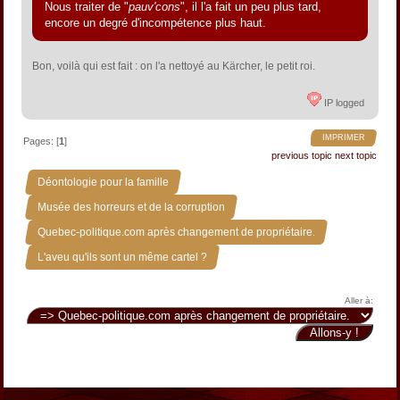
Nous traiter de "
pauv'cons
", il l'a fait un peu plus tard,
encore un degré d'incompétence plus haut.
Bon, voilà qui est fait : on l'a nettoyé au Kärcher, le petit roi.
IP logged
IMPRIMER
Pages: [
1
]
previous topic
next topic
»
Déontologie pour la famille
»
Musée des horreurs et de la corruption
»
Quebec-politique.com après changement de propriétaire.
L'aveu qu'ils sont un même cartel ?
Aller à: