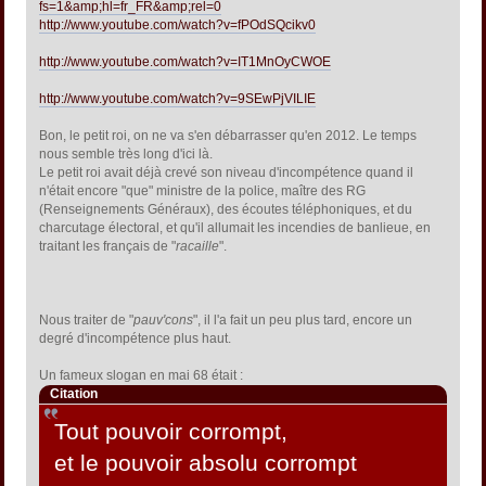
fs=1&amp;hl=fr_FR&amp;rel=0
http://www.youtube.com/watch?v=fPOdSQcikv0
http://www.youtube.com/watch?v=IT1MnOyCWOE
http://www.youtube.com/watch?v=9SEwPjVILIE
Bon, le petit roi, on ne va s'en débarrasser qu'en 2012. Le temps
nous semble très long d'ici là.
Le petit roi avait déjà crevé son niveau d'incompétence quand il
n'était encore "que" ministre de la police, maître des RG
(Renseignements Généraux), des écoutes téléphoniques, et du
charcutage électoral, et qu'il allumait les incendies de banlieue, en
traitant les français de "
racaille
".
Nous traiter de "
pauv'cons
", il l'a fait un peu plus tard, encore un
degré d'incompétence plus haut.
Un fameux slogan en mai 68 était :
Citation
Tout pouvoir corrompt,
et le pouvoir absolu corrompt