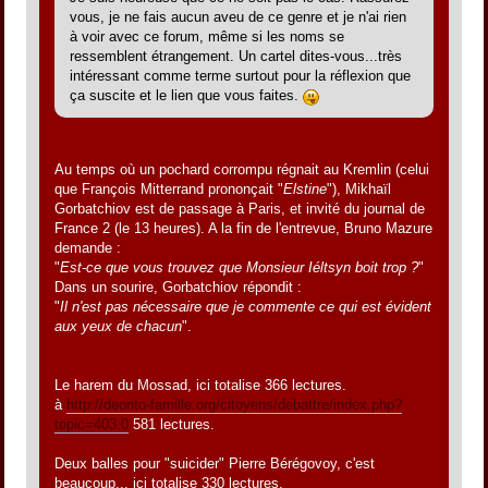
vous, je ne fais aucun aveu de ce genre et je n'ai rien
à voir avec ce forum, même si les noms se
ressemblent étrangement. Un cartel dites-vous...très
intéressant comme terme surtout pour la réflexion que
ça suscite et le lien que vous faites.
Au temps où un pochard corrompu régnait au Kremlin (celui
que François Mitterrand prononçait "
Elstine
"), Mikhaïl
Gorbatchiov est de passage à Paris, et invité du journal de
France 2 (le 13 heures). A la fin de l'entrevue, Bruno Mazure
demande :
"
Est-ce que vous trouvez que Monsieur Iéltsyn boit trop ?
"
Dans un sourire, Gorbatchiov répondit :
"
Il n'est pas nécessaire que je commente ce qui est évident
aux yeux de chacun
".
Le harem du Mossad, ici totalise 366 lectures.
à
http://deonto-famille.org/citoyens/debattre/index.php?
topic=403.0
581 lectures.
Deux balles pour "suicider" Pierre Bérégovoy, c'est
beaucoup... ici totalise 330 lectures.