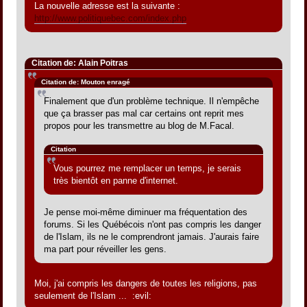
La nouvelle adresse est la suivante :
http://www.politiquebec.com/index.php
Citation de: Alain Poitras
Citation de: Mouton enragé
Finalement que d'un problème technique. Il n'empêche
que ça brasser pas mal car certains ont reprit mes
propos pour les transmettre au blog de M.Facal.
Citation
Vous pourrez me remplacer un temps, je serais
très bientôt en panne d'internet.
Je pense moi-même diminuer ma fréquentation des
forums. Si les Québécois n'ont pas compris les danger
de l'Islam, ils ne le comprendront jamais. J'aurais faire
ma part pour réveiller les gens.
Moi, j'ai compris les dangers de toutes les religions, pas
seulement de l'Islam ... :evil: