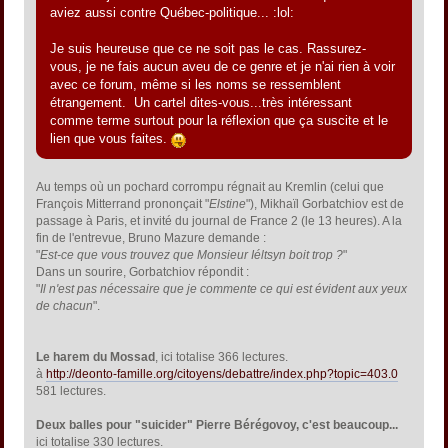
aviez aussi contre Québec-politique... :lol:
Je suis heureuse que ce ne soit pas le cas. Rassurez-
vous, je ne fais aucun aveu de ce genre et je n'ai rien à voir
avec ce forum, même si les noms se ressemblent
étrangement. Un cartel dites-vous...très intéressant
comme terme surtout pour la réflexion que ça suscite et le
lien que vous faites.
Au temps où un pochard corrompu régnait au Kremlin (celui que
François Mitterrand prononçait "
Elstine
"), Mikhaïl Gorbatchiov est de
passage à Paris, et invité du journal de France 2 (le 13 heures). A la
fin de l'entrevue, Bruno Mazure demande :
"
Est-ce que vous trouvez que Monsieur Iéltsyn boit trop ?
"
Dans un sourire, Gorbatchiov répondit :
"
Il n'est pas nécessaire que je commente ce qui est évident aux yeux
de chacun
".
Le harem du Mossad
, ici totalise 366 lectures.
à
http://deonto-famille.org/citoyens/debattre/index.php?topic=403.0
581 lectures.
Deux balles pour "suicider" Pierre Bérégovoy, c'est beaucoup...
ici totalise 330 lectures.