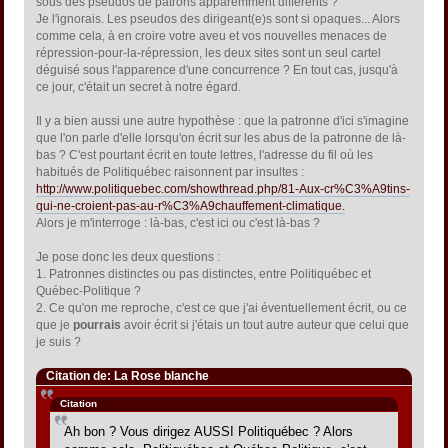
sous des pseudos de patrons apparemment différents ?
Je l'ignorais. Les pseudos des dirigeant(e)s sont si opaques... Alors
comme cela, à en croire votre aveu et vos nouvelles menaces de
répression-pour-la-répression, les deux sites sont un seul cartel
déguisé sous l'apparence d'une concurrence ? En tout cas, jusqu'à
ce jour, c'était un secret à notre égard.
Il y a bien aussi une autre hypothèse : que la patronne d'ici s'imagine
que l'on parle d'elle lorsqu'on écrit sur les abus de la patronne de là-
bas ? C'est pourtant écrit en toute lettres, l'adresse du fil où les
habitués de Politiquébec raisonnent par insultes :
http://www.politiquebec.com/showthread.php/81-Aux-cr%C3%A9tins-
qui-ne-croient-pas-au-r%C3%A9chauffement-climatique.
Alors je m'interroge : là-bas, c'est ici ou c'est là-bas ?
Je pose donc les deux questions :
1. Patronnes distinctes ou pas distinctes, entre Politiquébec et
Québec-Politique ?
2. Ce qu'on me reproche, c'est ce que j'ai éventuellement écrit, ou ce
que je
pourrais
avoir écrit si j'étais un tout autre auteur que celui que
je suis ?
Citation de: La Rose blanche
Citation
Ah bon ? Vous dirigez AUSSI Politiquébec ? Alors