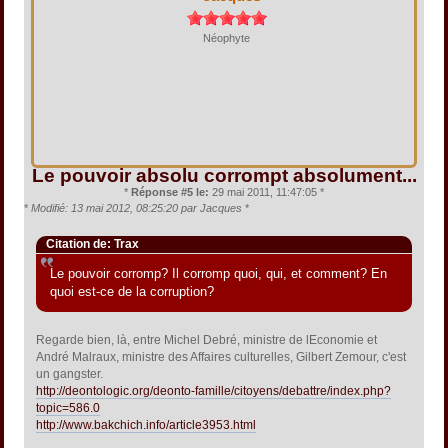
Néophyte
Le pouvoir absolu corrompt absolument...
*
Réponse #5 le:
29 mai 2011, 11:47:05 *
*
Modifié: 13 mai 2012, 08:25:20 par Jacques
*
Citation de: Trax
Le pouvoir corromp? Il corromp quoi, qui, et comment? En
quoi est-ce de la corruption?
Regarde bien, là, entre Michel Debré, ministre de lEconomie et
André Malraux, ministre des Affaires culturelles, Gilbert Zemour, c'est
un gangster.
http://deontologic.org/deonto-famille/citoyens/debattre/index.php?
topic=586.0
http://www.bakchich.info/article3953.html