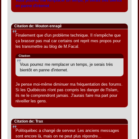
Vous pourrez me remplacer un temps, je serais très bientôt
en panne d'internet.
Citation de: Mouton enragé
Finalement que d'un problème technique. Il n'empêche que
ça brasser pas mal car certains ont reprit mes propos pour
les transmettre au blog de M.Facal.
Citation
Vous pourrez me remplacer un temps, je serais très
bientôt en panne d'internet.
Je pense moi-même diminuer ma fréquentation des forums.
Si les Québécois n'ont pas compris les danger de l'Islam,
ils ne le comprendront jamais. J'aurais faire ma part pour
réveiller les gens.
Citation de: Trax
Politiquébec a changé de serveur. Les anciens messages
sont encore là, mais on ne peut plus répondre...