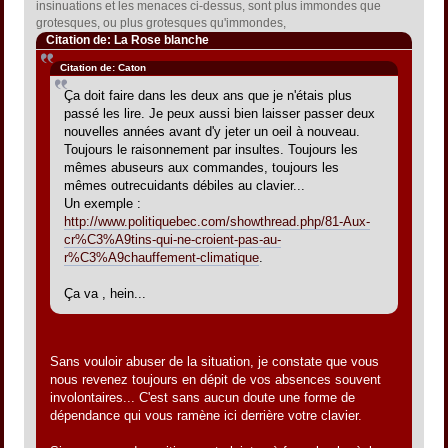
insinuations et les menaces ci-dessus, sont plus immondes que
grotesques, ou plus grotesques qu'immondes,
Citation de: La Rose blanche
Citation de: Caton
Ça doit faire dans les deux ans que je n'étais plus
passé les lire. Je peux aussi bien laisser passer deux
nouvelles années avant d'y jeter un oeil à nouveau.
Toujours le raisonnement par insultes. Toujours les
mêmes abuseurs aux commandes, toujours les
mêmes outrecuidants débiles au clavier...
Un exemple :
http://www.politiquebec.com/showthread.php/81-Aux-
cr%C3%A9tins-qui-ne-croient-pas-au-
r%C3%A9chauffement-climatique
.
Ça va , hein...
Sans vouloir abuser de la situation, je constate que vous
nous revenez toujours en dépit de vos absences souvent
involontaires... C'est sans aucun doute une forme de
dépendance qui vous ramène ici derrière votre clavier.