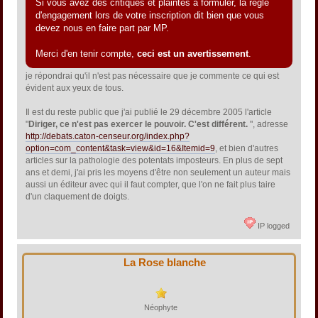
Si vous avez des critiques et plaintes à formuler, la règle
d'engagement lors de votre inscription dit bien que vous
devez nous en faire part par MP.
Merci d'en tenir compte,
ceci est un avertissement
.
je répondrai qu'il n'est pas nécessaire que je commente ce qui est
évident aux yeux de tous.
Il est du reste public que j'ai publié le 29 décembre 2005 l'article
"
Diriger, ce n'est pas exercer le pouvoir. C'est différent.
", adresse
http://debats.caton-censeur.org/index.php?
option=com_content&task=view&id=16&Itemid=9
, et bien d'autres
articles sur la pathologie des potentats imposteurs. En plus de sept
ans et demi, j'ai pris les moyens d'être non seulement un auteur mais
aussi un éditeur avec qui il faut compter, que l'on ne fait plus taire
d'un claquement de doigts.
IP logged
La Rose blanche
Néophyte