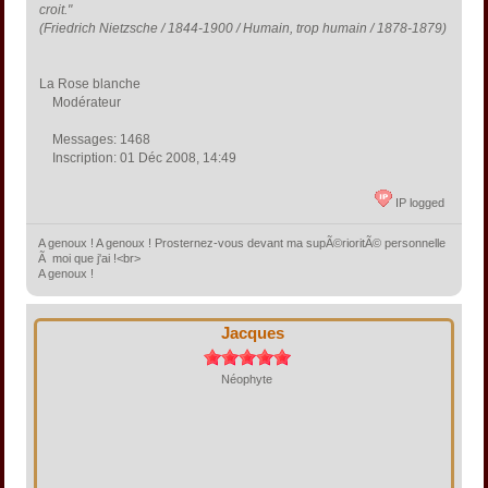
croit."
(Friedrich Nietzsche / 1844-1900 / Humain, trop humain / 1878-1879)
La Rose blanche
Modérateur
Messages: 1468
Inscription: 01 Déc 2008, 14:49
IP logged
A genoux ! A genoux ! Prosternez-vous devant ma supÃ©rioritÃ© personnelle
Ã moi que j'ai !<br>
A genoux !
Jacques
Néophyte