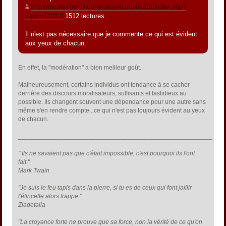
à
http://deonto-famille.org/citoyens/debattre/index.php?
topic=1203.0
1512 lectures.
...
Il n'est pas nécessaire que je commente ce qui est évident
aux yeux de chacun.
En effet, la "modération" a bien meilleur goût..
Malheureusement, certains individus ont tendance à se cacher
derrière des discours moralisateurs, suffisants et fastidieux au
possible. Ils changent souvent une dépendance pour une autre sans
même s'en rendre compte...ce qui n'est pas toujours évident au yeux
de chacun.
_______________________________________________________
" Ils ne savaient pas que c'était impossible, c'est pourquoi ils l'ont
fait."
Mark Twain
"Je suis le feu tapis dans la pierre, si tu es de ceux qui font jaillir
l'étincelle alors frappe "
Ziadetalla
"La croyance forte ne prouve que sa force, non la vérité de ce qu'on