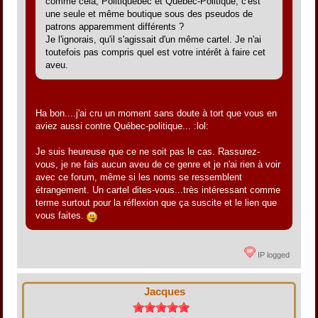
comme cela, Politiquébec et Québec-Politique, c'est
une seule et même boutique sous des pseudos de
patrons apparemment différents ?
Je l'ignorais, qu'il s'agissait d'un même cartel. Je n'ai
toutefois pas compris quel est votre intérêt à faire cet
aveu.
Ha bon....j'ai cru un moment sans doute à tort que vous en
aviez aussi contre Québec-politique... :lol:
Je suis heureuse que ce ne soit pas le cas. Rassurez-
vous, je ne fais aucun aveu de ce genre et je n'ai rien à voir
avec ce forum, même si les noms se ressemblent
étrangement. Un cartel dites-vous...très intéressant comme
terme surtout pour la réflexion que ça suscite et le lien que
vous faites.
IP logged
Jacques