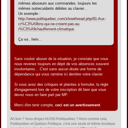
mêmes abuseurs aux commandes, toujours les
mêmes outrecuidants débiles au clavier...
Un exemple :
http://www.politiquebec.com/showthread.php/81-Aux-
cr%C3%A9tins-qui-ne-croient-pas-au-
r%C3%A9chauffement-climatique
.
Ça va , hein...
Sans vouloir abuser de la situation, je constate que vous
nous revenez toujours en dépit de vos absences souvent
involontaires... C'est sans aucun doute une forme de
dépendance qui vous ramène ici derrière votre clavier.
Si vous avez des critiques et plaintes à formuler, la règle
d'engagement lors de votre inscription dit bien que vous
devez nous en faire part par MP.
Merci d'en tenir compte,
ceci est un avertissement
.
Ah bon ? Vous dirigez AUSSI Politiquébec ? Alors comme cela,
Politiquébec et Québec-Politique, c'est une seule et même boutique