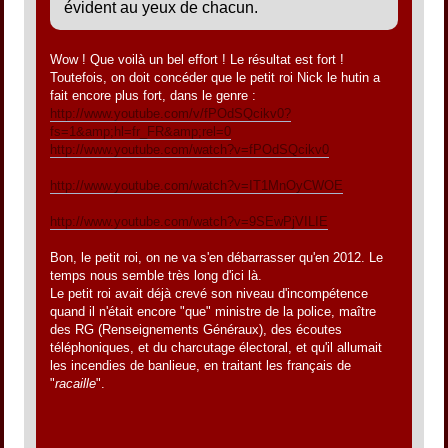
évident au yeux de chacun.
Wow ! Que voilà un bel effort ! Le résultat est fort !
Toutefois, on doit concéder que le petit roi Nick le hutin a
fait encore plus fort, dans le genre :
http://www.youtube.com/v/fPOdSQcikv0?
fs=1&amp;hl=fr_FR&amp;rel=0
http://www.youtube.com/watch?v=fPOdSQcikv0
http://www.youtube.com/watch?v=IT1MnOyCWOE
http://www.youtube.com/watch?v=9SEwPjVILIE
Bon, le petit roi, on ne va s'en débarrasser qu'en 2012. Le
temps nous semble très long d'ici là.
Le petit roi avait déjà crevé son niveau d'incompétence
quand il n'était encore "que" ministre de la police, maître
des RG (Renseignements Généraux), des écoutes
téléphoniques, et du charcutage électoral, et qu'il allumait
les incendies de banlieue, en traitant les français de
"
racaille
".