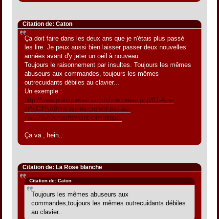
Citation de: Caton
Ça doit faire dans les deux ans que je n'étais plus passé
les lire. Je peux aussi bien laisser passer deux nouvelles
années avant d'y jeter un oeil à nouveau.
Toujours le raisonnement par insultes. Toujours les mêmes
abuseurs aux commandes, toujours les mêmes
outrecuidants débiles au clavier...
Un exemple :
http://www.politiquebec.com/showthread.php/81-Aux-
cr%C3%A9tins-qui-ne-croient-pas-au-
r%C3%A9chauffement-climatique.
Ça va , hein..
Citation de: La Rose blanche
Citation de: Caton
Toujours les mêmes abuseurs aux
commandes,toujours les mêmes outrecuidants débiles
au clavier..