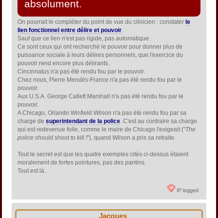
absolument.
On pourrait le compléter du point de vue du clinicien : constater
le
lien fonctionnel entre délire et pouvoir
.
Sauf que ce lien n'est pas rigide, pas automatique.
Ce sont ceux qui ont recherché le pouvoir pour donner plus de
puissance sociale à leurs délires personnels, que l'exercice du
pouvoir rend encore plus délirants.
Cincinnatus n'a pas été rendu fou par le pouvoir.
Chez nous, Pierre Mendès-France n'a pas été rendu fou par le
pouvoir.
Aux U.S.A. George Catlett Marshall n'a pas été rendu fou par le
pouvoir.
A Chicago, Orlando Winfield Wilson n'a pas été rendu fou par sa
charge de
superintendant de la police
. C'est au contraire sa charge
qui est redevenue folle, comme le maire de Chicago l'exigeait ("
The
police should shoot to kill !
"), quand Wilson a pris sa retraite.
Tout le secret est que les quatre exemples cités ci-dessus étaient
moralement de fortes pointures, pas des pantins.
Tout est là.
IP logged
Jacques