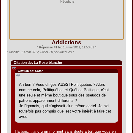
Néophyte
Addictions
*
Réponse #1 le:
10 mai 2011, 11:53:01 *
*
Modifié: 13 mai 2012, 08:24:20 par Jacques
*
Citation de: La Rose blanche
Citation de: Caton
Ah bon ? Vous dirigez
AUSSI
Politiquébec ? Alors
comme cela, Politiquébec et Québec-Politique, c'est
une seule et même boutique sous des pseudos de
patrons apparemment différents ?
Je l'ignorais, qu'il s'agissait d'un même cartel. Je n'ai
toutefois pas compris quel est votre intérêt à faire cet
aveu.
Ha bon....j'ai cru un moment sans doute à tort que vous en