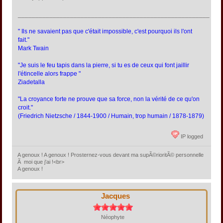
_______________________________________________________
" Ils ne savaient pas que c'était impossible, c'est pourquoi ils l'ont
fait."
Mark Twain
"Je suis le feu tapis dans la pierre, si tu es de ceux qui font jaillir
l'étincelle alors frappe "
Ziadetalla
"La croyance forte ne prouve que sa force, non la vérité de ce qu'on
croit."
(Friedrich Nietzsche / 1844-1900 / Humain, trop humain / 1878-1879)
IP logged
A genoux ! A genoux ! Prosternez-vous devant ma supÃ©rioritÃ© personnelle
Ã moi que j'ai !<br>
A genoux !
Jacques
Néophyte