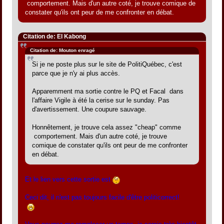
comportement. Mais d'un autre coté, je trouve comique de
constater qu'ils ont peur de me confronter en débat.
Citation de: El Kabong
Citation de: Mouton enragé
Si je ne poste plus sur le site de PolitiQuébec, c'est
parce que je n'y ai plus accès.
Apparemment ma sortie contre le PQ et Facal dans
l'affaire Vigile à été la cerise sur le sunday. Pas
d'avertissement. Une coupure sauvage.
Honnêtement, je trouve cela assez "cheap" comme
comportement. Mais d'un autre coté, je trouve
comique de constater qu'ils ont peur de me confronter
en débat.
Et le lien vers cette sortie est
Ceci dit, il n'est pas toujours facile d'être politicorrect!