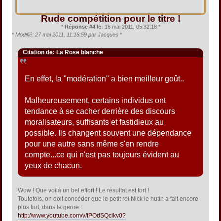
Rude compétition pour le titre !
*
Réponse #4 le:
16 mai 2011, 05:32:18 *
*
Modifié: 27 mai 2011, 11:18:59 par Jacques
*
Citation de: La Rose blanche
En effet, la "modération" a bien meilleur goût..
Malheureusement, certains individus ont
tendance à se cacher derrière des discours
moralisateurs, suffisants et fastidieux au
possible. Ils changent souvent une dépendance
pour une autre sans même s'en rendre
compte...ce qui n'est pas toujours évident au
yeux de chacun.
Wow ! Que voilà un bel effort ! Le résultat est fort !
Toutefois, on doit concéder que le petit roi Nick le hutin a fait encore
plus fort, dans le genre :
http://www.youtube.com/v/fPOdSQcikv0?