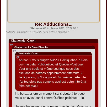
Re: Adductions...
*
Réponse #3 le:
14 mai 2011, 07:22:00 *
*
Modifié: 29 mai 2011, 11:57:25 par La Rose blanche
*
Citation de: Caton
Citation de: La Rose Blanche
Citation de: Caton
Ah bon ? Vous dirigez AUSSI Politiquébec ? Alors
comme cela, Politiquébec et Québec-Politique,
c'est une seule et même boutique sous des
pseudos de patrons apparemment différents ?
Je l'ignorais, qu'il s'agissait d'un même cartel. Je
n'ai toutefois pas compris quel est votre intérêt à
faire cet aveu.
Ha bon....j'ai cru un moment sans doute à tort que
vous en aviez aussi contre Québec-politique... :lol:
Je suis heureuse que ce ne soit pas le cas. Rassurez-